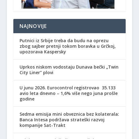
NAJNOVIJE
Putnici iz Srbije treba da budu na oprezu
zbog sajber pretnji tokom boravka u Grčkoj,
upozorava Kaspersky
Uprkos niskom vodostaju Dunava bečki „Twin
City Liner” plovi
U junu 2026. Eurocontrol registrovao 35.133
avio leta dnevno – 1,6% više nego juna prošle
godine
Sedma emisija mini obveznica bez kolaterala:
Banca Intesa podržava strateški razvoj
kompanije Sat-Trakt