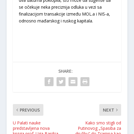
dva datuma poklopila, što može da sugeriše da
se očekuje neka preciznija odluka u vezi sa
finalizacijom transakcije između MOL.a i NIS-a,
odnosno mađarskog i ruskog kapitala.
SHARE:
PREVIOUS
NEXT
U Palati nauke
Kako smo stigli od
predstavljena nova
Putinovog „Spasiba za
knjiga prof. Uga Bardija
družbu“ do Trampa kao