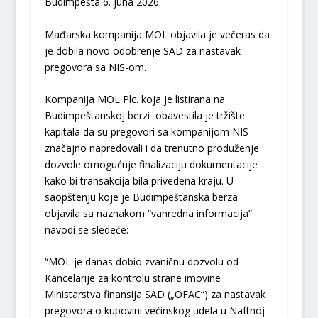
Budimpešta 6. juna 2026.
Mađarska kompanija MOL objavila je večeras da
je dobila novo odobrenje SAD za nastavak
pregovora sa NIS-om.
Kompanija MOL Plc. koja je listirana na
Budimpeštanskoj berzi obavestila je tržište
kapitala da su pregovori sa kompanijom NIS
značajno napredovali i da trenutno produženje
dozvole omogućuje finalizaciju dokumentacije
kako bi transakcija bila privedena kraju. U
saopštenju koje je Budimpeštanska berza
objavila sa naznakom “vanredna informacija”
navodi se sledeće:
“MOL je danas dobio zvaničnu dozvolu od
Kancelarije za kontrolu strane imovine
Ministarstva finansija SAD („OFAC“) za nastavak
pregovora o kupovini većinskog udela u Naftnoj