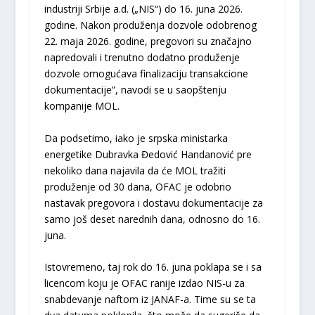
industriji Srbije a.d. („NIS“) do 16. juna 2026.
godine. Nakon produženja dozvole odobrenog
22. maja 2026. godine, pregovori su značajno
napredovali i trenutno dodatno produženje
dozvole omogućava finalizaciju transakcione
dokumentacije”, navodi se u saopštenju
kompanije MOL.
Da podsetimo, iako je srpska ministarka
energetike Dubravka Đedović Handanović pre
nekoliko dana najavila da će MOL tražiti
produženje od 30 dana, OFAC je odobrio
nastavak pregovora i dostavu dokumentacije za
samo još deset narednih dana, odnosno do 16.
juna.
Istovremeno, taj rok do 16. juna poklapa se i sa
licencom koju je OFAC ranije izdao NIS-u za
snabdevanje naftom iz JANAF-a. Time su se ta