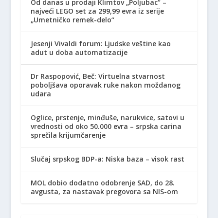
Od danas u prodaji Klimtov „Poljubac“ –
najveći LEGO set za 299,99 evra iz serije
„Umetničko remek-delo“
Jesenji Vivaldi forum: Ljudske veštine kao
adut u doba automatizacije
Dr Raspopović, Beč: Virtuelna stvarnost
poboljšava oporavak ruke nakon moždanog
udara
Oglice, prstenje, minđuše, narukvice, satovi u
vrednosti od oko 50.000 evra – srpska carina
sprečila krijumčarenje
Slučaj srpskog BDP-a: Niska baza – visok rast
MOL dobio dodatno odobrenje SAD, do 28.
avgusta, za nastavak pregovora sa NIS-om