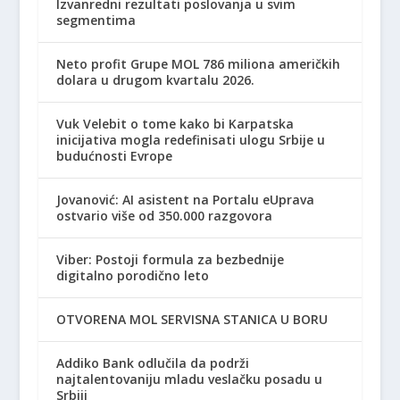
Izvanredni rezultati poslovanja u svim
segmentima
Neto profit Grupe MOL 786 miliona američkih
dolara u drugom kvartalu 2026.
Vuk Velebit o tome kako bi Karpatska
inicijativa mogla redefinisati ulogu Srbije u
budućnosti Evrope
Jovanović: AI asistent na Portalu eUprava
ostvario više od 350.000 razgovora
Viber: Postoji formula za bezbednije
digitalno porodično leto
OTVORENA MOL SERVISNA STANICA U BORU
Addiko Bank odlučila da podrži
najtalentovaniju mladu veslačku posadu u
Srbiji