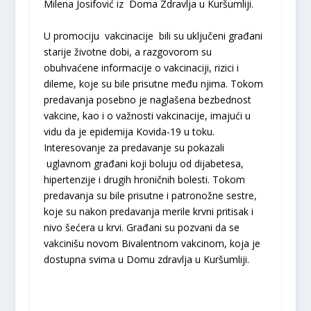
Milena Josifović iz Doma Zdravlja u Kuršumliji.
U promociju vakcinacije bili su uključeni građani
starije životne dobi, a razgovorom su
obuhvaćene informacije o vakcinaciji, rizici i
dileme, koje su bile prisutne među njima. Tokom
predavanja posebno je naglašena bezbednost
vakcine, kao i o važnosti vakcinacije, imajući u
vidu da je epidemija Kovida-19 u toku.
Interesovanje za predavanje su pokazali
uglavnom građani koji boluju od dijabetesa,
hipertenzije i drugih hroničnih bolesti. Tokom
predavanja su bile prisutne i patronožne sestre,
koje su nakon predavanja merile krvni pritisak i
nivo šećera u krvi. Građani su pozvani da se
vakcinišu novom Bivalentnom vakcinom, koja je
dostupna svima u Domu zdravlja u Kuršumliji.