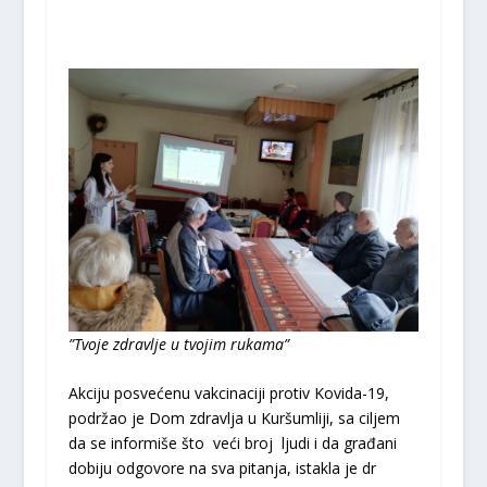
”Tvoje zdravlje u tvojim rukama”
Akciju posvećenu vakcinaciji protiv Kovida-19,
podržao je Dom zdravlja u Kuršumliji, sa ciljem
da se informiše što veći broj ljudi i da građani
dobiju odgovore na sva pitanja, istakla je dr