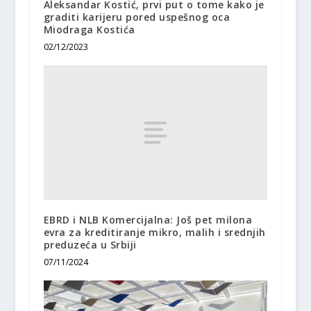
Aleksandar Kostić, prvi put o tome kako je
graditi karijeru pored uspešnog oca
Miodraga Kostića
02/12/2023
EBRD i NLB Komercijalna: Još pet milona
evra za kreditiranje mikro, malih i srednjih
preduzeća u Srbiji
07/11/2024