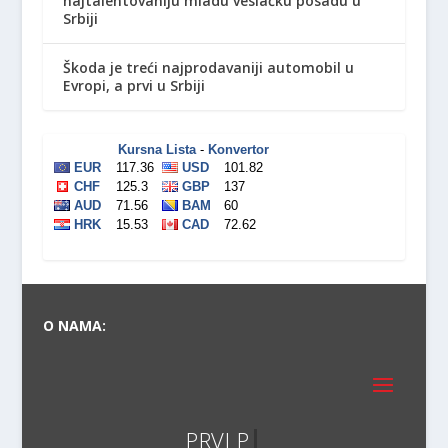
najtalentovaniju mladu veslačku posadu u
Srbiji
Škoda je treći najprodavaniji automobil u
Evropi, a prvi u Srbiji
O NAMA:
PRVI PRAVI