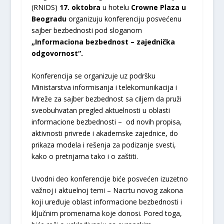
(RNIDS)
17. oktobra
u hotelu
Crowne Plaza u
Beogradu
organizuju konferenciju posvećenu
sajber bezbednosti pod sloganom
„Informaciona bezbednost – zajednička
odgovornost“.
Konferencija se organizuje uz podršku
Ministarstva informisanja i telekomunikacija i
Mreže za sajber bezbednost sa ciljem da pruži
sveobuhvatan pregled aktuelnosti u oblasti
informacione bezbednosti – od novih propisa,
aktivnosti privrede i akademske zajednice, do
prikaza modela i rešenja za podizanje svesti,
kako o pretnjama tako i o zaštiti.
Uvodni deo konferencije biće posvećen izuzetno
važnoj i aktuelnoj temi – Nacrtu novog zakona
koji uređuje oblast informacione bezbednosti i
ključnim promenama koje donosi. Pored toga,