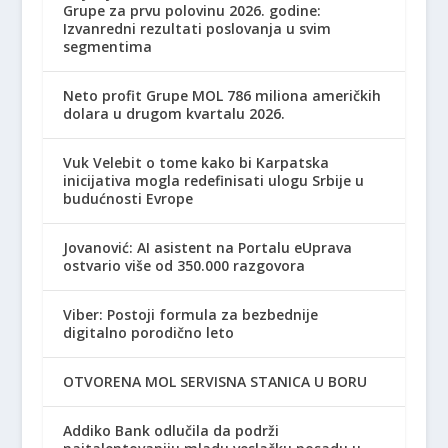
Grupe za prvu polovinu 2026. godine:
Izvanredni rezultati poslovanja u svim
segmentima
Neto profit Grupe MOL 786 miliona američkih
dolara u drugom kvartalu 2026.
Vuk Velebit o tome kako bi Karpatska
inicijativa mogla redefinisati ulogu Srbije u
budućnosti Evrope
Jovanović: AI asistent na Portalu eUprava
ostvario više od 350.000 razgovora
Viber: Postoji formula za bezbednije
digitalno porodično leto
OTVORENA MOL SERVISNA STANICA U BORU
Addiko Bank odlučila da podrži