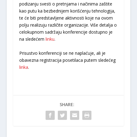
podizanju svesti o pretnjama i načinima zaštite
kao putu ka bezbednijem korišćenju tehnologija,
te će biti predstavljene aktivnosti koje na ovom
polju realizuju različite organizacije. Više detalja o
celokupnom sadržaju konferencije dostupno je
na sledećem
linku
.
Prisustvo konferenciji se ne naplaćuje, ali je
obavezna registracija posetilaca putem sledećeg
linka
.
SHARE: