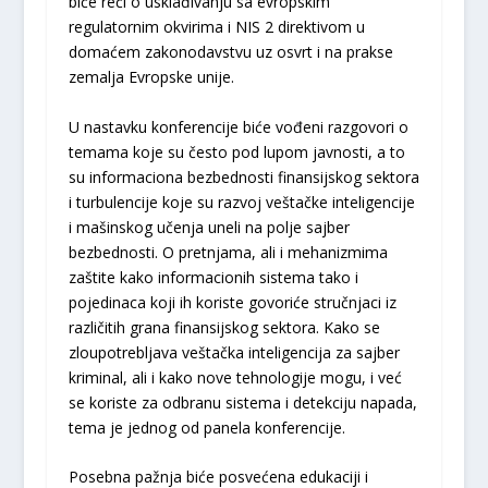
biće reči o usklađivanju sa evropskim
regulatornim okvirima i NIS 2 direktivom u
domaćem zakonodavstvu uz osvrt i na prakse
zemalja Evropske unije.
U nastavku konferencije biće vođeni razgovori o
temama koje su često pod lupom javnosti, a to
su informaciona bezbednosti finansijskog sektora
i turbulencije koje su razvoj veštačke inteligencije
i mašinskog učenja uneli na polje sajber
bezbednosti. O pretnjama, ali i mehanizmima
zaštite kako informacionih sistema tako i
pojedinaca koji ih koriste govoriće stručnjaci iz
različitih grana finansijskog sektora. Kako se
zloupotrebljava veštačka inteligencija za sajber
kriminal, ali i kako nove tehnologije mogu, i već
se koriste za odbranu sistema i detekciju napada,
tema je jednog od panela konferencije.
Posebna pažnja biće posvećena edukaciji i