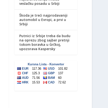
veslačku posadu u Srbiji
Škoda je treći najprodavaniji
automobil u Evropi, a prvi u
Srbiji
Putnici iz Srbije treba da budu
na oprezu zbog sajber pretnji
tokom boravka u Grčkoj,
upozorava Kaspersky