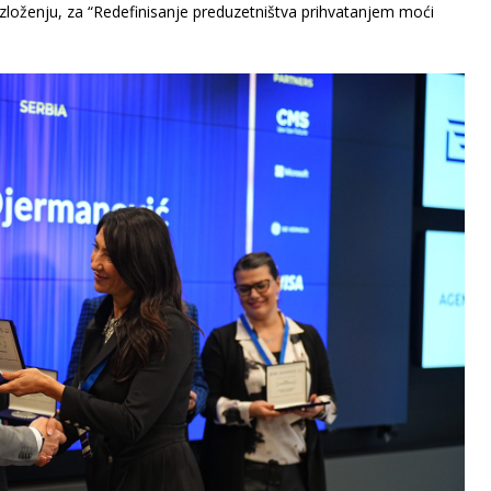
azloženju, za “Redefinisanje preduzetništva prihvatanjem moći