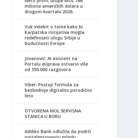
Neto profit Grupe MOL 786
miliona američkih dolara u
drugom kvartalu 2026.
Vuk Velebit o tome kako bi
Karpatska inicijativa mogla
redefinisati ulogu Srbije u
budućnosti Evrope
Jovanović: AI asistent na
Portalu eUprava ostvario više
od 350.000 razgovora
Viber: Postoji formula za
bezbednije digitalno porodično
leto
OTVORENA MOL SERVISNA
STANICA U BORU
Addiko Bank odlučila da podrži
najtalentovaniju mladu