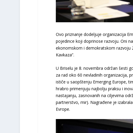
Ovo priznanje dodeljuje organizacija Eme
pojedince koji doprinose razvoju. Oni 
ekonomskom i demokratskom razvoju 23 z
Kavkaza”.
U Briselu je 8. novembra održan šesti g
za rad oko 60 nevladinih organizacija, pr
ističe u saopštenju Emerging Europe, t
hrabro primenjuju najbolju praksu i inov
nastajanju, zasnovanih na ciljevima održi
partnerstvo, mir). Nagrađene je izabral
Evrope.