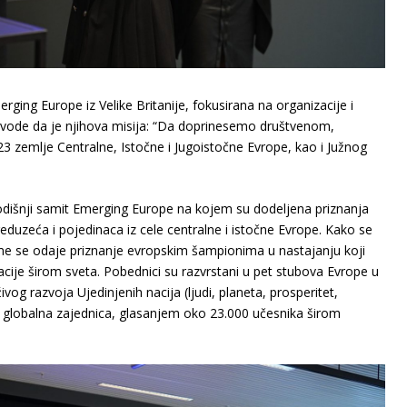
rging Europe iz Velike Britanije, fokusirana na organizacije i
navode da je njihova misija: “Da doprinesemo društvenom,
emlje Centralne, Istočne i Jugoistočne Evrope, kao i Južnog
odišnji samit Emerging Europe na kojem su dodeljena priznanja
eduzeća i pojedinaca iz cele centralne i istočne Evrope. Kako se
ime se odaje priznanje evropskim šampionima u nastajanju koji
acije širom sveta. Pobednici su razvrstani u pet stubova Evrope u
vog razvoja Ujedinjenih nacija (ljudi, planeta, prosperitet,
a globalna zajednica, glasanjem oko 23.000 učesnika širom