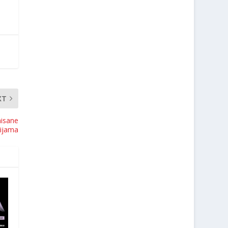
XT
nisane
gijama