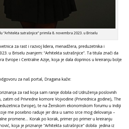
“Arhitekta sutrašnjice” primila 8. novembra 2023. u Briselu
tnica za rast i razvoj lidera, menadžera, preduzetnika i
. u Briselu zvanjem: “Arhitekta sutrašnjice”. Ta titula znači da
 Evrope i Centralne Azije, koja je dala doprinos u kreiranju bolje
U odgovoru za naš portal, Dragana kaže:
 priznanja za rad koja sam ranije dobila od Udruženja poslovnih
, zatim od Privredne komore Vojvodine (Privrednica godine), The
reduzetnica Evrope), te na Ženskom ekonomskom forumu u Indiji
 koje me posebno raduje jer dira u samo srce mog delovanja –
globalne promene… Korak po korak, primer po primer u kreiranju
ić, koja je priznanje “Arhitekta sutrašnjice” dobila jedina iz