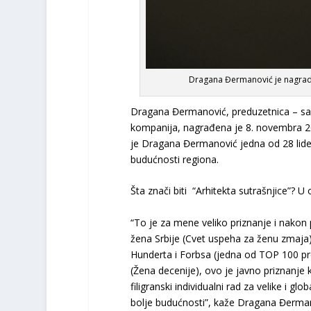
Dragana Đermanović je nagradu 
Dragana Đermanović, preduzetnica – save
kompanija, nagrađena je 8. novembra 2023
je Dragana Đermanović jedna od 28 lidera
budućnosti regiona.
Šta znači biti “Arhitekta sutrašnjice”? 
“To je za mene veliko priznanje i nakon
žena Srbije (Cvet uspeha za ženu zmaja)
Hunderta i Forbsa (jedna od TOP 100 p
(Žena decenije), ovo je javno priznanje
filigranski individualni rad za velike i 
bolje budućnosti”, kaže Dragana Đermanov