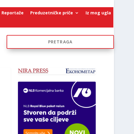
Reportaže
Preduzetničke priče
Iz mog ugla