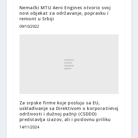
Nemački MTU Aero Engines otvorio svoj
novi objekat za održavanje, popravku i
remont u Srbiji
09/10/2022
Za srpske firme koje posluju sa EU,
usklađivanje sa Direktivom o korporativnoj
održivosti i dužnoj pažnji (CSDDD)
predstavlja izazov, ali i poslovnu priliku
14/11/2024