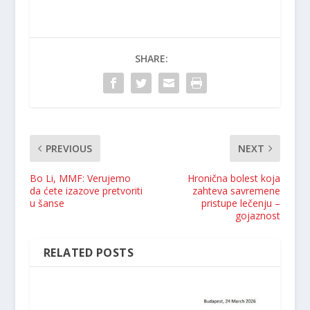
SHARE:
PREVIOUS
NEXT
Bo Li, MMF: Verujemo
Hronična bolest koja
da ćete izazove pretvoriti
zahteva savremene
u šanse
pristupe lečenju –
gojaznost
RELATED POSTS