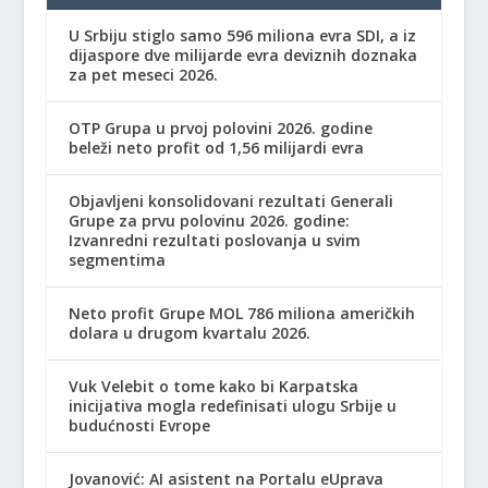
U Srbiju stiglo samo 596 miliona evra SDI, a iz
dijaspore dve milijarde evra deviznih doznaka
za pet meseci 2026.
OTP Grupa u prvoj polovini 2026. godine
beleži neto profit od 1,56 milijardi evra
Objavljeni konsolidovani rezultati Generali
Grupe za prvu polovinu 2026. godine:
Izvanredni rezultati poslovanja u svim
segmentima
Neto profit Grupe MOL 786 miliona američkih
dolara u drugom kvartalu 2026.
Vuk Velebit o tome kako bi Karpatska
inicijativa mogla redefinisati ulogu Srbije u
budućnosti Evrope
Jovanović: AI asistent na Portalu eUprava