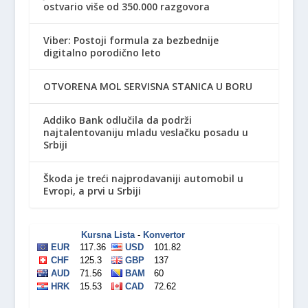
ostvario više od 350.000 razgovora
Viber: Postoji formula za bezbednije
digitalno porodično leto
OTVORENA MOL SERVISNA STANICA U BORU
Addiko Bank odlučila da podrži
najtalentovaniju mladu veslačku posadu u
Srbiji
Škoda je treći najprodavaniji automobil u
Evropi, a prvi u Srbiji