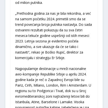
od milion putnika.
„Prethodna godina za nas je bila rekordna, a već
na samom početku 2024. primetili smo da se
trend povećanja broja putnika nastavlja. Do sada
ostvareni rezultati pokazuju da su sva četiri
meseca tekuće godine uspešniji od istih meseci
2023. Letnja sezona je evidentno počela
dinamično, a sve ukazuje da će se tako i
nastaviti“, rekao je Boško Rupić, direktor za
komercijalu i strategiju Er Srbije.
Najpopularnije destinacije u mreži nacionalne
avio-kompanije Republike Srbije u aprilu 2024.
godine kada je reč o Zapadnoj Evropi bile su
Pariz, Cirih, Milano, London, Rim i Amsterdam. U
regionu su to Podgorica i Tivat, dok su u široj
evromediteranskoj zoni najtraženiji letovi bili do
Istanbula, Atine, Barselone i Larnake. Visoka
popunjenost putničke kabine zabeležena je i na