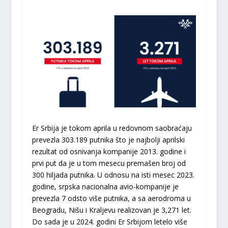
Er Srbija je tokom aprila u redovnom saobraćaju
prevezla 303.189 putnika što je najbolji aprilski
rezultat od osnivanja kompanije 2013. godine i
prvi put da je u tom mesecu premašen broj od
300 hiljada putnika. U odnosu na isti mesec 2023.
godine, srpska nacionalna avio-kompanije je
prevezla 7 odsto više putnika, a sa aerodroma u
Beogradu, Nišu i Kraljevu realizovan je 3,271 let.
Do sada je u 2024. godini Er Srbijom letelo više