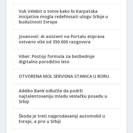
Vuk Velebit o tome kako bi Karpatska
inicijativa mogla redefinisati ulogu Srbije u
budućnosti Evrope
Jovanović: AI asistent na Portalu eUprava
ostvario više od 350.000 razgovora
Viber: Postoji formula za bezbednije
digitalno porodično leto
OTVORENA MOL SERVISNA STANICA U BORU
Addiko Bank odlučila da podrži
najtalentovaniju mladu veslačku posadu u
Srbiji
Škoda je treći najprodavaniji automobil u
Evropi, a prvi u Srbiji