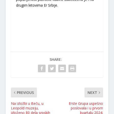
drugim letovima Er Srbije.
SHARE:
PREVIOUS
NEXT
Na izložbi u Beču, u
Erste Grupa uspešno
Leopold muzeju,
poslovala i u prvom
izloženo 80 dela srpskih
kvartalu 2024.