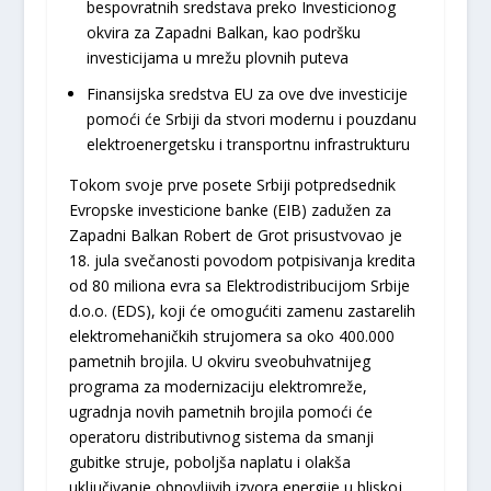
bespovratnih sredstava preko Investicionog
okvira za Zapadni Balkan, kao podršku
investicijama u mrežu plovnih puteva
Finansijska sredstva EU za ove dve investicije
pomoći će Srbiji da stvori modernu i pouzdanu
elektroenergetsku i transportnu infrastrukturu
Tokom svoje prve posete Srbiji potpredsednik
Evropske investicione banke (EIB) zadužen za
Zapadni Balkan Robert de Grot prisustvovao je
18. jula svečanosti povodom potpisivanja kredita
od 80 miliona evra sa Elektrodistribucijom Srbije
d.o.o. (EDS), koji će omogućiti zamenu zastarelih
elektromehaničkih strujomera sa oko 400.000
pametnih brojila. U okviru sveobuhvatnijeg
programa za modernizaciju elektromreže,
ugradnja novih pametnih brojila pomoći će
operatoru distributivnog sistema da smanji
gubitke struje, poboljša naplatu i olakša
uključivanje obnovljivih izvora energije u bliskoj