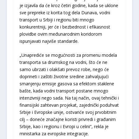
je izjavila da će kroz četiri godine, kada se uklone
sve prepreke iz korita tog dela Dunava, vodni
transport u Srbiji i regionu biti mnogo
konkurentniji, jer će i bezbednost i efikasnost
plovidbe ovim međunarodnim koridorom
ispunjavati najviše standarde.
„Unaprediće se mogućnosti za promenu modela
transporta sa drumskog na vodni, što će ne
samo ubrzati i olakšati prevoz robe, nego će
doprineti i zaštiti životne sredine zahvaljujući
smanjenju emisije gasova sa efektom staklene
bašte, kada vodni transport postane mnogo
intenzivniji nego sada. Na taj način, ovaj tehnički i
finansijski zahtevan projekat, zajednički poduhvat
Srbije i Evropske unije, ostvariće svoj prvobitnim
cilj – doneće značajne koristi privredi i građanim
Srbije, kao i regionu i Evropi u celini”, rekla je
ministarka za evropske integracije.