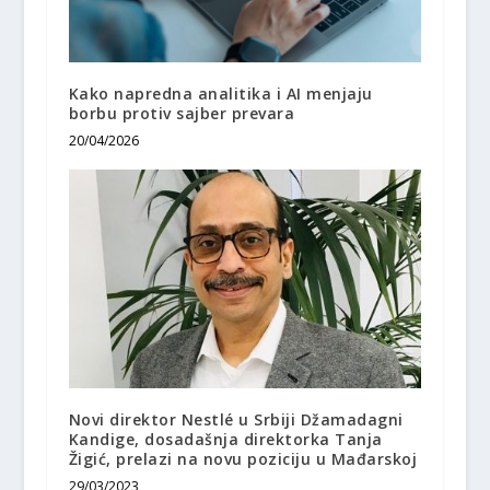
Kako napredna analitika i AI menjaju
borbu protiv sajber prevara
20/04/2026
Novi direktor Nestlé u Srbiji Džamadagni
Kandige, dosadašnja direktorka Tanja
Žigić, prelazi na novu poziciju u Mađarskoj
29/03/2023