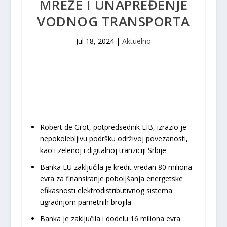
MREŽE I UNAPREĐENJE
VODNOG TRANSPORTA
Jul 18, 2024
|
Aktuelno
Robert de Grot, potpredsednik EIB, izrazio je
nepokolebljivu podršku održivoj povezanosti,
kao i zelenoj i digitalnoj tranziciji Srbije
Banka EU zaključila je kredit vredan 80 miliona
evra za finansiranje poboljšanja energetske
efikasnosti elektrodistributivnog sistema
ugradnjom pametnih brojila
Banka je zaključila i dodelu 16 miliona evra