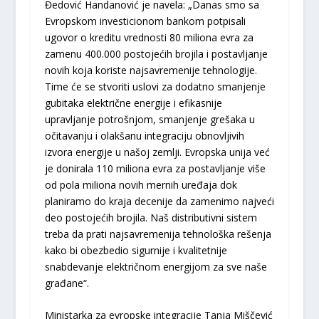
Đedović Handanović je navela: „Danas smo sa
Evropskom investicionom bankom potpisali
ugovor o kreditu vrednosti 80 miliona evra za
zamenu 400.000 postojećih brojila i postavljanje
novih koja koriste najsavremenije tehnologije.
Time će se stvoriti uslovi za dodatno smanjenje
gubitaka električne energije i efikasnije
upravljanje potrošnjom, smanjenje grešaka u
očitavanju i olakšanu integraciju obnovljivih
izvora energije u našoj zemlji. Evropska unija već
je donirala 110 miliona evra za postavljanje više
od pola miliona novih mernih uređaja dok
planiramo do kraja decenije da zamenimo najveći
deo postojećih brojila. Naš distributivni sistem
treba da prati najsavremenija tehnološka rešenja
kako bi obezbedio sigurnije i kvalitetnije
snabdevanje električnom energijom za sve naše
građane“.
Ministarka za evropske integracije Tanja Miščević