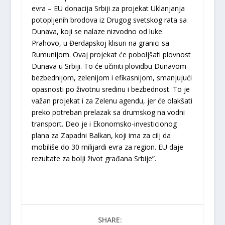
evra – EU donacija Srbiji za projekat Uklanjanja
potopljenih brodova iz Drugog svetskog rata sa
Dunava, koji se nalaze nizvodno od luke
Prahovo, u Đerdapskoj klisuri na granici sa
Rumunijom. Ovaj projekat će poboljšati plovnost
Dunava u Srbiji. To će učiniti plovidbu Dunavom
bezbednijom, zelenijom i efikasnijom, smanjujući
opasnosti po životnu sredinu i bezbednost. To je
važan projekat i za Zelenu agendu, jer će olakšati
preko potreban prelazak sa drumskog na vodni
transport. Deo je i Ekonomsko-investicionog
plana za Zapadni Balkan, koji ima za cilj da
mobiliše do 30 milijardi evra za region. EU daje
rezultate za bolji život građana Srbije”.
SHARE: