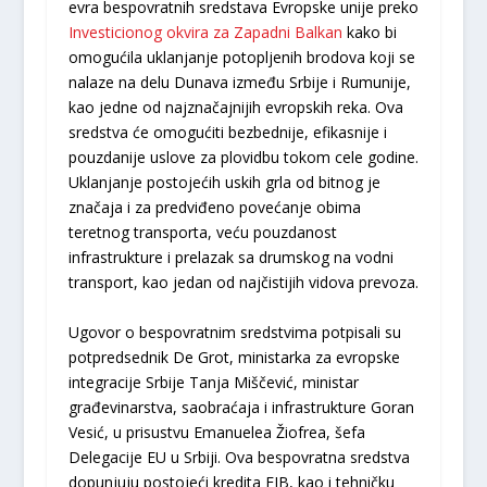
evra bespovratnih sredstava Evropske unije preko
Investicionog okvira za Zapadni Balkan
kako bi
omogućila uklanjanje potopljenih brodova koji se
nalaze na delu Dunava između Srbije i Rumunije,
kao jedne od najznačajnijih evropskih reka. Ova
sredstva će omogućiti bezbednije, efikasnije i
pouzdanije uslove za plovidbu tokom cele godine.
Uklanjanje postojećih uskih grla od bitnog je
značaja i za predviđeno povećanje obima
teretnog transporta, veću pouzdanost
infrastrukture i prelazak sa drumskog na vodni
transport, kao jedan od najčistijih vidova prevoza.
Ugovor o bespovratnim sredstvima potpisali su
potpredsednik De Grot, ministarka za evropske
integracije Srbije Tanja Miščević, ministar
građevinarstva, saobraćaja i infrastrukture Goran
Vesić, u prisustvu Emanuelea Žiofrea, šefa
Delegacije EU u Srbiji. Ova bespovratna sredstva
dopunjuju postojeći kredita EIB, kao i tehničku