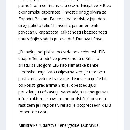
pomoć koja se finansira u okviru Inicijative EIB za
ekonomsku otpornost i Investicionog okvira za
Zapadni Balkan. Ta sredstva predstavljaju deo
šireg paketa tekućih investicija namenjenih
povećanju kapaciteta, efikasnosti i bezbednosti
unutrašnjih vodnih puteva duž Dunava i Save.
„Današnji potpisi su potvrda posvećenosti EIB
unapređenju održive povezanosti u Srbiji, u
skladu sa ulogom EIB kao klimatske banke
Evropske unije, kao i ciljevima zemlje u pravcu
postizanja zelene tranzicije. Te investicije će biti
od koristi građanima Srbije, obezbeđujući
pouzdaniju i efikasniju saobraćajnu i energetsku
infrastrukturu, istovremeno podstičući privredni
rast zemlje i regiona”, rekao je potpredsednik EIB
Robert de Grot.
Ministarka rudarstva i energetike Dubravka