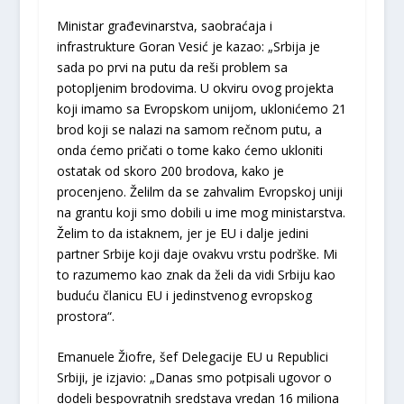
Ministar građevinarstva, saobraćaja i
infrastrukture Goran Vesić je kazao: „Srbija je
sada po prvi na putu da reši problem sa
potopljenim brodovima. U okviru ovog projekta
koji imamo sa Evropskom unijom, uklonićemo 21
brod koji se nalazi na samom rečnom putu, a
onda ćemo pričati o tome kako ćemo ukloniti
ostatak od skoro 200 brodova, kako je
procenjeno. Želilm da se zahvalim Evropskoj uniji
na grantu koji smo dobili u ime mog ministarstva.
Želim to da istaknem, jer je EU i dalje jedini
partner Srbije koji daje ovakvu vrstu podrške. Mi
to razumemo kao znak da želi da vidi Srbiju kao
buduću članicu EU i jedinstvenog evropskog
prostora“.
Emanuele Žiofre, šef Delegacije EU u Republici
Srbiji, je izjavio: „Danas smo potpisali ugovor o
dodeli bespovratnih sredstava vredan 16 miliona