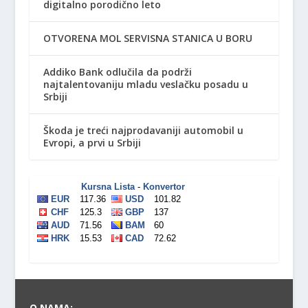
digitalno porodično leto
OTVORENA MOL SERVISNA STANICA U BORU
Addiko Bank odlučila da podrži
najtalentovaniju mladu veslačku posadu u
Srbiji
Škoda je treći najprodavaniji automobil u
Evropi, a prvi u Srbiji
O NAMA: