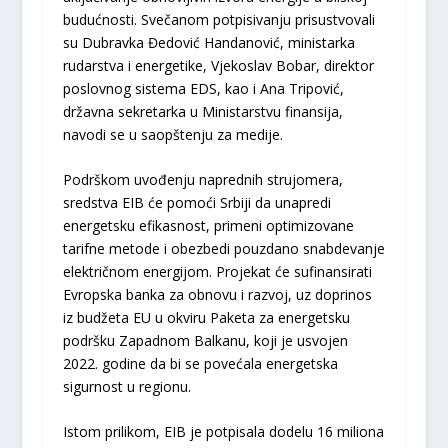
budućnosti. Svečanom potpisivanju prisustvovali
su Dubravka Đedović Handanović, ministarka
rudarstva i energetike, Vjekoslav Bobar, direktor
poslovnog sistema EDS, kao i Ana Tripović,
državna sekretarka u Ministarstvu finansija,
navodi se u saopštenju za medije.
Podrškom uvođenju naprednih strujomera,
sredstva EIB će pomoći Srbiji da unapredi
energetsku efikasnost, primeni optimizovane
tarifne metode i obezbedi pouzdano snabdevanje
električnom energijom. Projekat će sufinansirati
Evropska banka za obnovu i razvoj, uz doprinos
iz budžeta EU u okviru Paketa za energetsku
podršku Zapadnom Balkanu, koji je usvojen
2022. godine da bi se povećala energetska
sigurnost u regionu.
Istom prilikom, EIB je potpisala dodelu 16 miliona