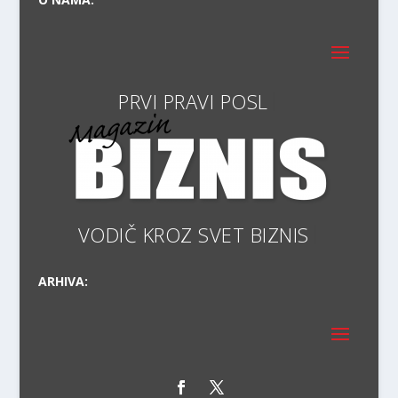
PRV
VODIČ KRO
ARHIVA: