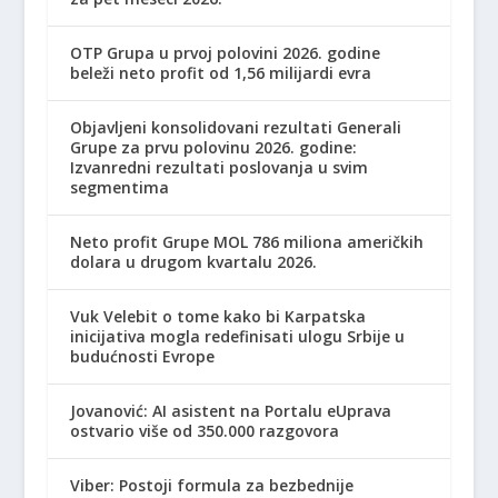
OTP Grupa u prvoj polovini 2026. godine
beleži neto profit od 1,56 milijardi evra
Objavljeni konsolidovani rezultati Generali
Grupe za prvu polovinu 2026. godine:
Izvanredni rezultati poslovanja u svim
segmentima
Neto profit Grupe MOL 786 miliona američkih
dolara u drugom kvartalu 2026.
Vuk Velebit o tome kako bi Karpatska
inicijativa mogla redefinisati ulogu Srbije u
budućnosti Evrope
Jovanović: AI asistent na Portalu eUprava
ostvario više od 350.000 razgovora
Viber: Postoji formula za bezbednije