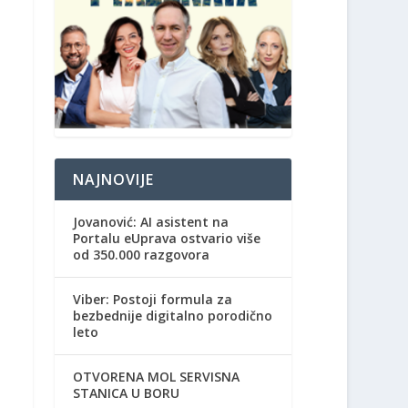
NAJNOVIJE
Jovanović: AI asistent na
Portalu eUprava ostvario više
od 350.000 razgovora
Viber: Postoji formula za
bezbednije digitalno porodično
leto
OTVORENA MOL SERVISNA
STANICA U BORU