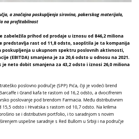
učja, a značajna poskupljenja sirovina, pakerskog materijala,
a na profitabilnost
 zabeležila prihod od prodaje u iznosu od 846,2 miliona
ne predstavlja rast od 11,8 odsto, saopštila je ta kompanija
h poskupljenja u ukupnom spektru poslovnih aktivnosti,
cije (EBITDA) smanjena je za 20,6 odsto u odnosu na 2021.
k je neto dobit smanjena za 43,2 odsto i iznosi 26,0 miliona
Strateško poslovno područje (SPP) Pića, čiji je vodeći brend
Barcaffe i Grand kafa te rastom od 16,2 odsto, a dvocifrenim
karsko poslovanje pod brendom Farmacia. Među distributivnim
 15,5 odsto i Hrvatska s rastom od 10,7 odsto. Na krilima
oširio se i distributivni portfolio, i to saradnjom s novim
e širenjem uspešne saradnje s Red Bullom u Srbiji i na područje