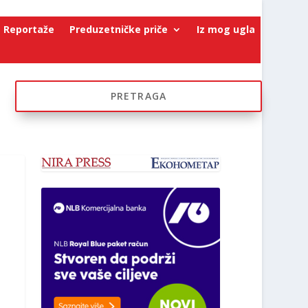
Reportaže
Preduzetničke priče
Iz mog ugla