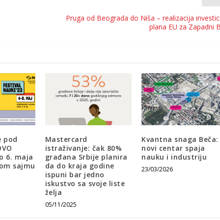
Pruga od Beograda do Niša – realizacija investi
plana EU za Zapadni 
e pod
Mastercard
Kvantna snaga Beča:
OVO
istraživanje: čak 80%
novi centar spaja
o 6. maja
građana Srbije planira
nauku i industriju
kom sajmu
da do kraja godine
23/03/2026
ispuni bar jedno
iskustvo sa svoje liste
želja
05/11/2025