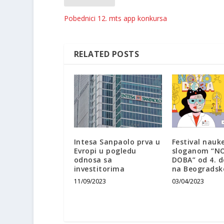
Pobednici 12. mts app konkursa
RELATED POSTS
Intesa Sanpaolo prva u
Festival nauk
Evropi u pogledu
sloganom “N
odnosa sa
DOBA” od 4. d
investitorima
na Beograds
11/09/2023
03/04/2023