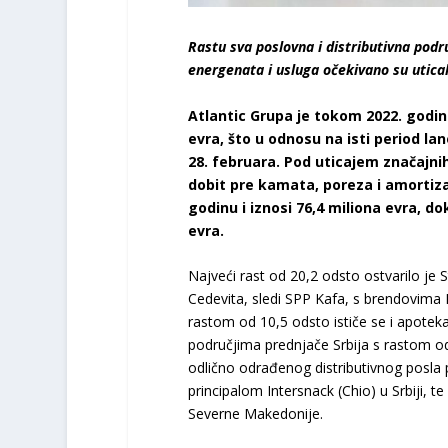
Rastu sva poslovna i distributivna podr
energenata i usluga očekivano su utical
Atlantic Grupa je tokom 2022. godine
evra, što u odnosu na isti period la
28. februara. Pod uticajem značajni
dobit pre kamata, poreza i amortiza
godinu i iznosi 76,4 miliona evra, do
evra.
Najveći rast od 20,2 odsto ostvarilo je 
Cedevita, sledi SPP Kafa, s brendovima 
rastom od 10,5 odsto ističe se i apote
područjima prednjače Srbija s rastom od
odlično odrađenog distributivnog posla pr
principalom Intersnack (Chio) u Srbiji, t
Severne Makedonije.