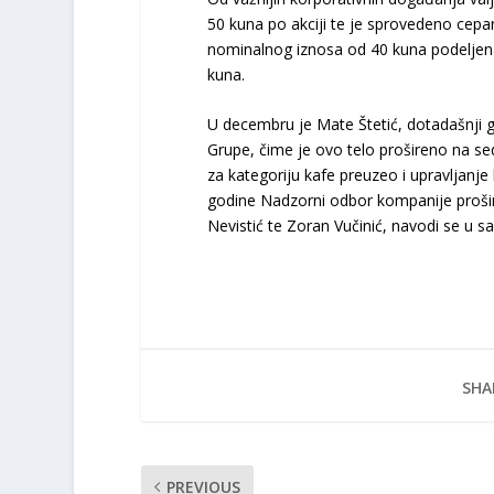
50 kuna po akciji te je sprovedeno cepan
nominalnog iznosa od 40 kuna podeljena
kuna.
U decembru je Mate Štetić, dotadašnji 
Grupe, čime je ovo telo prošireno na s
za kategoriju kafe preuzeo i upravljanj
godine Nadzorni odbor kompanije prošire
Nevistić te Zoran Vučinić, navodi se u s
SHA
PREVIOUS