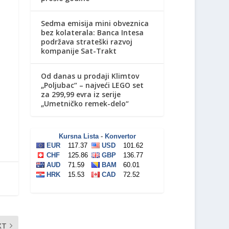
Sedma emisija mini obveznica
bez kolaterala: Banca Intesa
podržava strateški razvoj
kompanije Sat-Trakt
Od danas u prodaji Klimtov
„Poljubac“ – najveći LEGO set
za 299,99 evra iz serije
„Umetničko remek-delo“
XT