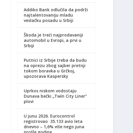
Addiko Bank odlučila da podrži
najtalentovaniju mladu
veslačku posadu u Srbiji
Škoda je treći najprodavaniji
automobil u Evropi, a prvi u
Srbiji
Putnici iz Srbije treba da budu
na oprezu zbog sajber pretnji
tokom boravka u Grčkoj,
upozorava Kaspersky
Uprkos niskom vodostaju
Dunava bečki „Twin City Liner”
plovi
U junu 2026. Eurocontrol
registrovao 35.133 avio leta
dnevno – 1,6% više nego juna
prošle godine