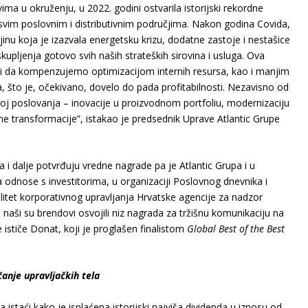
ima u okruženju, u 2022. godini ostvarila istorijski rekordne
 svim poslovnim i distributivnim područjima. Nakon godina Covida,
jinu koja je izazvala energetsku krizu, dodatne zastoje i nestašice
upljenja gotovo svih naših strateških sirovina i usluga. Ova
i da kompenzujemo optimizacijom internih resursa, kao i manjim
što je, očekivano, dovelo do pada profitabilnosti. Nezavisno od
voj poslovanja – inovacije u proizvodnom portfoliu, modernizaciju
lne transformacije”, istakao je predsednik Uprave Atlantic Grupe
i dalje potvrđuju vredne nagrade pa je Atlantic Grupa i u
a odnose s investitorima, u organizaciji Poslovnog dnevnika i
litet korporativnog upravljanja Hrvatske agencije za nadzor
 naši su brendovi osvojili niz nagrada za tržišnu komunikaciju na
ističe Donat, koji je proglašen finalistom
Global Best of the Best
čanje upravljačkih tela
 istaći kako je isplaćena istorijski najviša dividenda u iznosu od