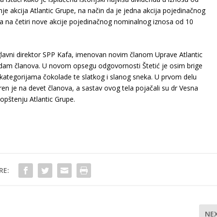
je akcija Atlantic Grupe, na način da je jedna akcija pojedinačnog
 na četiri nove akcije pojedinačnog nominalnog iznosa od 10
glavni direktor SPP Kafa, imenovan novim članom Uprave Atlantic
edam članova. U novom opsegu odgovornosti Štetić je osim brige
e kategorijama čokolade te slatkog i slanog sneka. U prvom delu
n je na devet članova, a sastav ovog tela pojačali su dr Vesna
aopštenju Atlantic Grupe.
RE:
NE