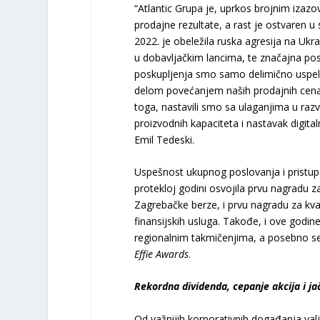
“Atlantic Grupa je, uprkos brojnim izazov
prodajne rezultate, a rast je ostvaren u
2022. je obeležila ruska agresija na Ukra
u dobavljačkim lancima, te značajna posk
poskupljenja smo samo delimično uspel
delom povećanjem naših prodajnih cena, 
toga, nastavili smo sa ulaganjima u raz
proizvodnih kapaciteta i nastavak digita
Emil Tedeski.
Uspešnost ukupnog poslovanja i pristupa 
protekloj godini osvojila prvu nagradu z
Zagrebačke berze, i prvu nagradu za kva
finansijskih usluga. Takođe, i ove godine
regionalnim takmičenjima, a posebno se 
Effie Awards
.
Rekordna dividenda, cepanje akcija i ja
Od važnijih korporativnih događanja valja