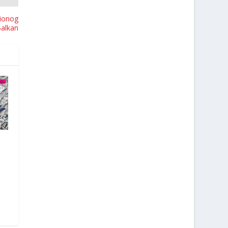
cionog
Balkan