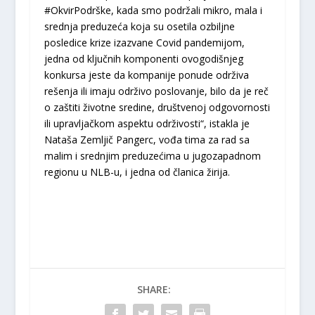
#OkvirPodrške, kada smo podržali mikro, mala i
srednja preduzeća koja su osetila ozbiljne
posledice krize izazvane Covid pandemijom,
jedna od ključnih komponenti ovogodišnjeg
konkursa jeste da kompanije ponude održiva
rešenja ili imaju održivo poslovanje, bilo da je reč
o zaštiti životne sredine, društvenoj odgovornosti
ili upravljačkom aspektu održivosti“, istakla je
Nataša Zemljič Pangerc, vođa tima za rad sa
malim i srednjim preduzećima u jugozapadnom
regionu u NLB-u, i jedna od članica žirija.
SHARE: