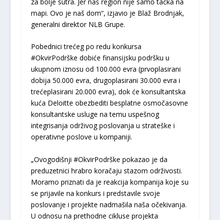
za bolje sutra. Jer naš region nije samo tačka na
mapi. Ovo je naš dom“, izjavio je Blaž Brodnjak,
generalni direktor NLB Grupe.
Pobednici trećeg po redu konkursa
#OkvirPodrške dobiće finansijsku podršku u
ukupnom iznosu od 100.000 evra (prvoplasirani
dobija 50.000 evra, drugoplasirani 30.000 evra i
trećeplasirani 20.000 evra), dok će konsultantska
kuća Deloitte obezbediti besplatne osmočasovne
konsultantske usluge na temu uspešnog
integrisanja održivog poslovanja u strateške i
operativne poslove u kompaniji.
„Ovogodišnji #OkvirPodrške pokazao je da
preduzetnici hrabro koračaju stazom održivosti.
Moramo priznati da je reakcija kompanija koje su
se prijavile na konkurs i predstavile svoje
poslovanje i projekte nadmašila naša očekivanja.
U odnosu na prethodne cikluse projekta