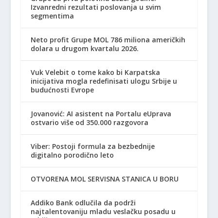
Izvanredni rezultati poslovanja u svim
segmentima
Neto profit Grupe MOL 786 miliona američkih
dolara u drugom kvartalu 2026.
Vuk Velebit o tome kako bi Karpatska
inicijativa mogla redefinisati ulogu Srbije u
budućnosti Evrope
Jovanović: AI asistent na Portalu eUprava
ostvario više od 350.000 razgovora
Viber: Postoji formula za bezbednije
digitalno porodično leto
OTVORENA MOL SERVISNA STANICA U BORU
Addiko Bank odlučila da podrži
najtalentovaniju mladu veslačku posadu u