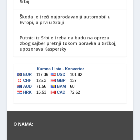
Srbiji
Škoda je treći najprodavaniji automobil u
Evropi, a prvi u Srbiji
Putnici iz Srbije treba da budu na oprezu
zbog sajber pretnji tokom boravka u Grčkoj,
upozorava Kaspersky
O NAMA: