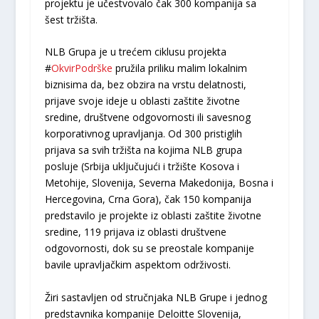
projektu je učestvovalo čak 300 kompanija sa
šest tržišta.
NLB Grupa je u trećem ciklusu projekta
#
OkvirPodrške
pružila priliku malim lokalnim
biznisima da, bez obzira na vrstu delatnosti,
prijave svoje ideje u oblasti zaštite životne
sredine, društvene odgovornosti ili savesnog
korporativnog upravljanja. Od 300 pristiglih
prijava sa svih tržišta na kojima NLB grupa
posluje (Srbija uključujući i tržište Kosova i
Metohije, Slovenija, Severna Makedonija, Bosna i
Hercegovina, Crna Gora), čak 150 kompanija
predstavilo je projekte iz oblasti zaštite životne
sredine, 119 prijava iz oblasti društvene
odgovornosti, dok su se preostale kompanije
bavile upravljačkim aspektom održivosti.
Žiri sastavljen od stručnjaka NLB Grupe i jednog
predstavnika kompanije Deloitte Slovenija,