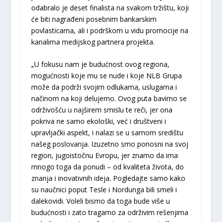
odabralo je deset finalista na svakom tržištu, koji
će biti nagrađeni posebnim bankarskim
povlasticama, ali i podrškom u vidu promocije na
kanalima medijskog partnera projekta.
„U fokusu nam je budućnost ovog regiona,
mogućnosti koje mu se nude i koje NLB Grupa
može da podrži svojim odlukama, uslugama i
načinom na koji delujemo. Ovog puta bavimo se
održivošću u najširem smislu te reči, jer ona
pokriva ne samo ekološki, već i društveni i
upravljački aspekt, i nalazi se u samom središtu
našeg poslovanja. Izuzetno smo ponosni na svoj
region, jugoistočnu Evropu, jer znamo da ima
mnogo toga da ponudi – od kvaliteta života, do
znanja i inovativnih ideja. Pogledajte samo kako
su naučnici poput Tesle i Nordunga bili smeli i
dalekovidi. Voleli bismo da toga bude više u
budućnosti i zato tragamo za održivim rešenjima