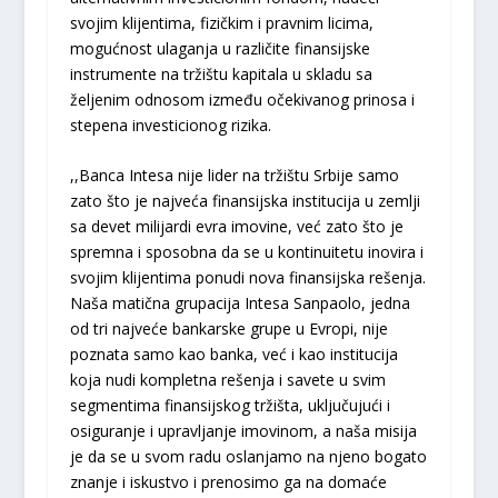
svojim klijentima, fizičkim i pravnim licima,
mogućnost ulaganja u različite finansijske
instrumente na tržištu kapitala u skladu sa
željenim odnosom između očekivanog prinosa i
stepena investicionog rizika.
,,Banca Intesa nije lider na tržištu Srbije samo
zato što je najveća finansijska institucija u zemlji
sa devet milijardi evra imovine, već zato što je
spremna i sposobna da se u kontinuitetu inovira i
svojim klijentima ponudi nova finansijska rešenja.
Naša matična grupacija Intesa Sanpaolo, jedna
od tri najveće bankarske grupe u Evropi, nije
poznata samo kao banka, već i kao institucija
koja nudi kompletna rešenja i savete u svim
segmentima finansijskog tržišta, uključujući i
osiguranje i upravljanje imovinom, a naša misija
je da se u svom radu oslanjamo na njeno bogato
znanje i iskustvo i prenosimo ga na domaće