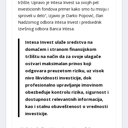
tržište. Upravo je Intesa Invest sa svojih pet
investicionih fondova primer kako smo tu misiju i
sproveli u delo“, izjavio je Darko Popović, član
Nadzornog odbora Intesa Invest i predsednik
Izvršnog odbora Banca Intesa.
Intesa Invest ulaže sredstva na
domaćem i stranom finansijskom
tržištu na način da za svoje ulagače
ostvari maksimalan prinos koji
odgovara preuzetom riziku, uz visok
nivo likvidnosti investicije, dok
profesionalno upravljanje imovinom
obezbeđuje kontrolu rizika, sigurnost i
dostupnost relevantnih informacija,
kao i stalnu obaveštenost o vrednosti
investicije.