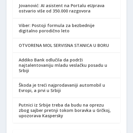
Jovanović: AI asistent na Portalu eUprava
ostvario više od 350.000 razgovora
Viber: Postoji formula za bezbednije
digitalno porodično leto
OTVORENA MOL SERVISNA STANICA U BORU
Addiko Bank odlučila da podrži
najtalentovaniju mladu veslačku posadu u
Srbiji
Škoda je treći najprodavaniji automobil u
Evropi, a prvi u Srbiji
Putnici iz Srbije treba da budu na oprezu
zbog sajber pretnji tokom boravka u Grčkoj,
upozorava Kaspersky