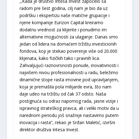
,,Kada je društvo Intesa Invest započelo sa
radom pre šest godina, cilj nam je bio da uz
podršku i ekspertizu naše matične grupacije i
njene kompanije Eurizon Capital kreiramo
dodatnu vrednost za klijente i ponudimo im
alternativne mogućnosti za ulaganje. Danas smo
jedan od lidera na domaćem tržištu investicionih
fondova, koji je stekao poverenje više od 20.000
klijenata, kako fizičkih tako i pravnih lica.
Zahvaljujući raznovrsnosti ponude, inovativnosti i
najvišem nivou profesionalnosti u radu, beležimo
dinamične stope rasta imovine pod upravljanjem,
koja je premašila pola milijarde evra, što nam
daje udeo na tržištu od čak 37 odsto. Naša
postignuća su odraz napornog rada, jasne vizije i
ispravnog strateškog pravca, ali i veliki motiv da u
narednom periodu još snažnije nastavimo putem
inovacija i rasta”, rekao je Srđan Maletić, izvršni
direktor društva Intesa Invest.