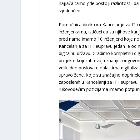
najjača tamo gde postoji različitost i 
izjednačen.
Pomoćnica direktora Kancelarije za IT 
inženjerkama, ističući da su njihove kari
pred nama imamo 10 inženjerki koje ne 
Kancelarija za IT i eUpravu jedan je od
digitalnu državu. Gradimo kompletnu dig
projekte koji zahtevaju znanje, odgovor
veliki deo poslova u oblastima digitaliza
upravo žene, koje su značajno doprinele 
zaposlenih u Kancelariji za IT i eUpravu
rukovodećim pozicijama imamo potpunu r