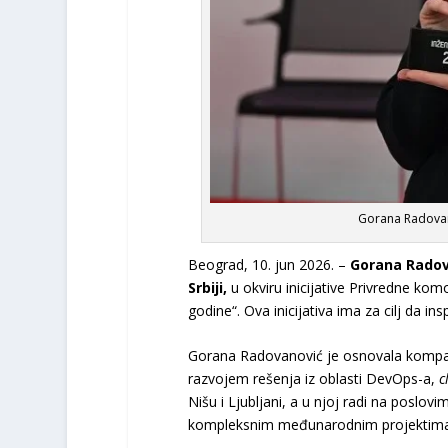
Gorana Radovano
Beograd, 10. jun 2026. –
Gorana Radov
Srbiji,
u okviru inicijative Privredne ko
godine“. Ova inicijativa ima za cilj da ins
Gorana Radovanović je osnovala kompani
razvojem rešenja iz oblasti DevOps-a,
c
Nišu i Ljubljani, a u njoj radi na poslo
kompleksnim međunarodnim projektima