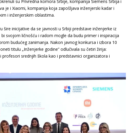
 pokrenuli su Privredna komora Srbije, kompanija Siеmens Srbija i
a je i Xiaomi, kompanija koja zapošljava inženjerski kadar i
im i inženjerskim oblastima.
šire inicijative da se javnosti u Srbiji predstave inženjerke iz
oje bi svojom ličnošću i radom mogle da budu primer i inspiracija
orom budućeg zanimanja. Nakon javnog konkursa i izbora 10
eti titulu „Inženjerke godine” odlučivala su četiri žirija:
i i profesori srednjih škola kao i predstavnici organizatora i