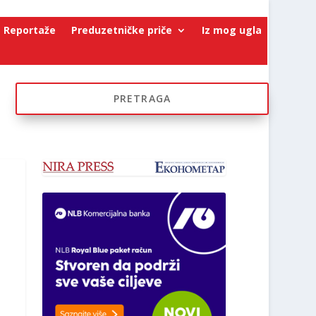
Reportaže
Preduzetničke priče
Iz mog ugla