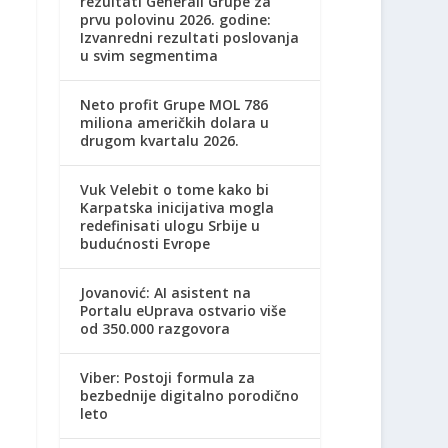
rezultati Generali Grupe za
prvu polovinu 2026. godine:
Izvanredni rezultati poslovanja
u svim segmentima
Neto profit Grupe MOL 786
miliona američkih dolara u
drugom kvartalu 2026.
Vuk Velebit o tome kako bi
Karpatska inicijativa mogla
redefinisati ulogu Srbije u
budućnosti Evrope
Jovanović: AI asistent na
Portalu eUprava ostvario više
od 350.000 razgovora
Viber: Postoji formula za
bezbednije digitalno porodično
leto