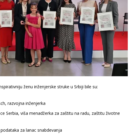
spirativniju ženu inženjerske struke u Srbiji bile su:
ch, razvojna inženjerka
e Serbia, viša menadžerka za zaštitu na radu, zaštitu životne
rka podataka za lanac snabdevanja