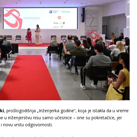
ki
, prošlogodišnja „Inženjerka godine“, koja je istakla da u vreme
ne u inženjerstvu nisu samo učesnice – one su pokretačice, jer
i novu vrstu odgovornosti.