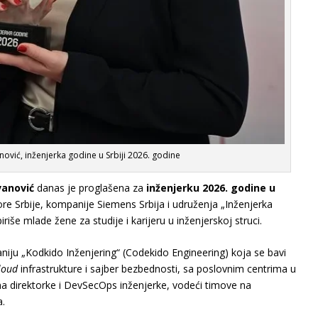
vić, inženjerka godine u Srbiji 2026. godine
anović
danas je proglašena za
inženjerku 2026. godine u
more Srbije, kompanije Siemens Srbija i udruženja „Inženjerka
piriše mlade žene za studije i karijeru u inženjerskoj struci.
ju „Kodkido Inženjering“ (Codekido Engineering) koja se bavi
loud
infrastrukture i sajber bezbednosti, sa poslovnim centrima u
vima direktorke i DevSecOps inženjerke, vodeći timove na
.