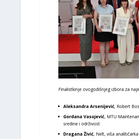
Finalistkinje ovogodišnjeg izbora za najin
Aleksandra Arsenijević
, Robert Bos
Gordana Vasojević
, MTU Maintenanc
sredine i održivost
Dragana Živić
, Nelt, viša analitiča