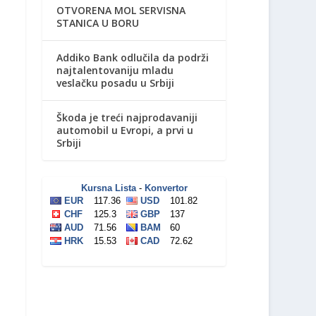
OTVORENA MOL SERVISNA
STANICA U BORU
Addiko Bank odlučila da podrži
najtalentovaniju mladu
veslačku posadu u Srbiji
Škoda je treći najprodavaniji
automobil u Evropi, a prvi u
Srbiji