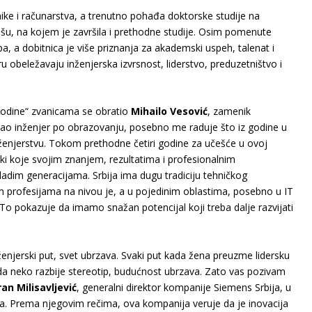
ike i računarstva, a trenutno pohađa doktorske studije na
išu, na kojem je završila i prethodne studije. Osim pomenute
a, a dobitnica je više priznanja za akademski uspeh, talenat i
ru obeležavaju inženjerska izvrsnost, liderstvo, preduzetništvo i
godine“ zvanicama se obratio
Mihailo Vesović
, zamenik
Kao inženjer po obrazovanju, posebno me raduje što iz godine u
inženjerstvu. Tokom prethodne četiri godine za učešće u ovoj
jerki koje svojim znanjem, rezultatima i profesionalnim
ladim generacijama. Srbija ima dugu tradiciju tehničkog
m profesijama na nivou je, a u pojedinim oblastima, posebno u IT
 To pokazuje da imamo snažan potencijal koji treba dalje razvijati
enjerski put, svet ubrzava. Svaki put kada žena preuzme lidersku
kada neko razbije stereotip, budućnost ubrzava. Zato vas pozivam
an Milisavljević
, generalni direktor kompanije Siеmens Srbija, u
a. Prema njegovim rečima, ova kompanija veruje da je inovacija