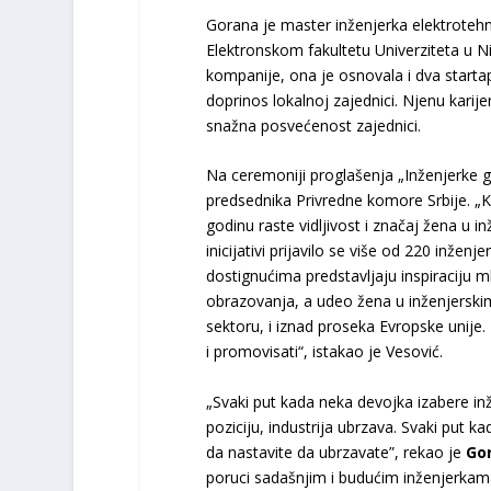
Gorana je master inženjerka elektrotehn
Elektronskom fakultetu Univerziteta u N
kompanije, ona je osnovala i dva startap
doprinos lokalnoj zajednici. Njenu karije
snažna posvećenost zajednici.
Na ceremoniji proglašenja „Inženjerke 
predsednika Privredne komore Srbije. „
godinu raste vidljivost i značaj žena u 
inicijativi prijavilo se više od 220 inžen
dostignućima predstavljaju inspiraciju m
obrazovanja, a udeo žena u inženjerski
sektoru, i iznad proseka Evropske unije.
i promovisati“, istakao je Vesović.
„Svaki put kada neka devojka izabere inž
poziciju, industrija ubrzava. Svaki put 
da nastavite da ubrzavate”, rekao je
Gor
poruci sadašnjim i budućim inženjerkam