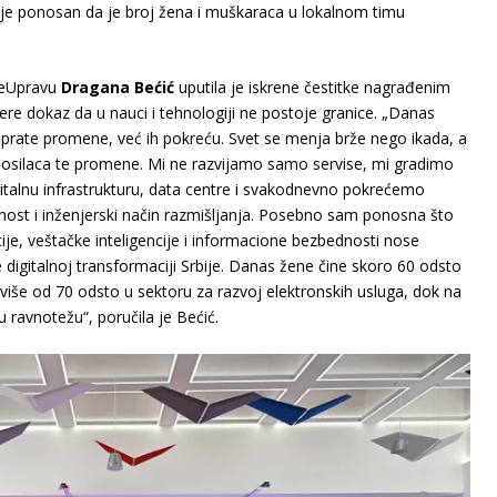
da je ponosan da je broj žena i muškaraca u lokalnom timu
i eUpravu
Dragana Bećić
uputila je iskrene čestitke nagrađenim
jere dokaz da u nauci i tehnologiji ne postoje granice. „Danas
prate promene, već ih pokreću. Svet se menja brže nego ikada, a
 nosilaca te promene. Mi ne razvijamo samo servise, mi gradimo
italnu infrastrukturu, data centre i svakodnevno pokrećemo
nost i inženjerski način razmišljanja. Posebno sam ponosna što
cije, veštačke inteligencije i informacione bezbednosti nose
digitalnoj transformaciji Srbije. Danas žene čine skoro 60 odsto
, više od 70 odsto u sektoru za razvoj elektronskih usluga, dok na
avnotežu“, poručila je Bećić.