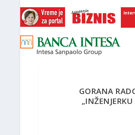
Inter
GORANA RADO
„INŽENJERKU 