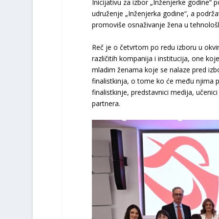
Inicijativu za izbor „Inženjerke godine“
udruženje „Inženjerka godine“, a podržav
promoviše osnaživanje žena u tehnološk
Reč je o četvrtom po redu izboru u okviru 
različitih kompanija i institucija, one k
mladim ženama koje se nalaze pred izb
finalistkinja, o tome ko će među njima pon
finalistkinje, predstavnici medija, učenic
partnera.