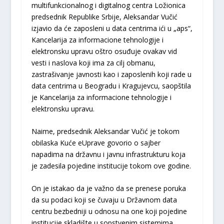
multifunkcionalnog i digitalnog centra Ložionica
predsednik Republike Srbije, Aleksandar Vučić
izjavio da će zaposleni u data centrima ići u „aps“,
Kancelarija za informacione tehnologije i
elektronsku upravu oštro osuđuje ovakav vid
vesti i naslova koji ima za cilj obmanu,
zastrašivanje javnosti kao i zaposlenih koji rade u
data centrima u Beogradu i Kragujevcu, saopštila
je Kancelarija za informacione tehnologije i
elektronsku upravu.
Naime, predsednik Aleksandar Vučić je tokom
obilaska Kuće eUprave govorio o sajber
napadima na državnu i javnu infrastrukturu koja
je zadesila pojedine institucije tokom ove godine.
On je istakao da je važno da se prenese poruka
da su podaci koji se čuvaju u Državnom data
centru bezbedniji u odnosu na one koji pojedine
institucije skladište u sopstvenim sistemima