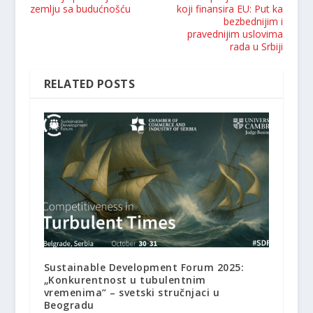
zemlju sa budućnošću
koji finansira EU: Put ka
bezbednijim i
pravednijim uslovima
rada u Srbiji
RELATED POSTS
Sustainable Development Forum 2025:
„Konkurentnost u tubulentnim
vremenima“ – svetski stručnjaci u
Beogradu