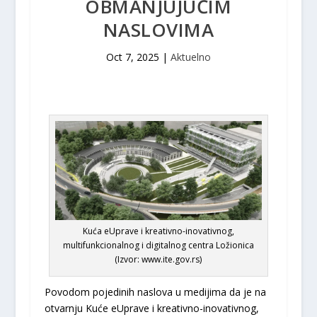
OBMANJUJUĆIM
NASLOVIMA
Oct 7, 2025
|
Aktuelno
Kuća eUprave i kreativno-inovativnog,
multifunkcionalnog i digitalnog centra Ložionica
(Izvor: www.ite.gov.rs)
Povodom pojedinih naslova u medijima da je na
otvarnju Kuće eUprave i kreativno-inovativnog,