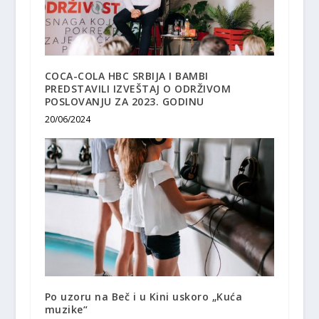
COCA-COLA HBC SRBIJA I BAMBI
PREDSTAVILI IZVEŠTAJ O ODRŽIVOM
POSLOVANJU ZA 2023. GODINU
20/06/2024
Po uzoru na Beč i u Kini uskoro „Kuća
muzike“