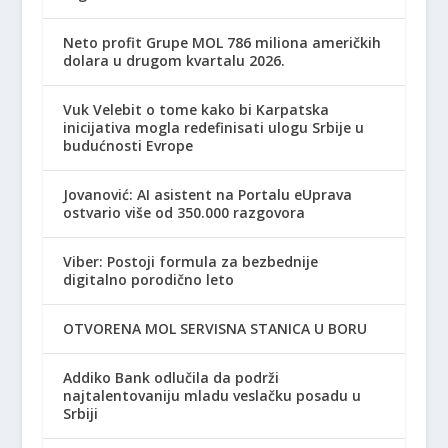
Neto profit Grupe MOL 786 miliona američkih
dolara u drugom kvartalu 2026.
Vuk Velebit o tome kako bi Karpatska
inicijativa mogla redefinisati ulogu Srbije u
budućnosti Evrope
Jovanović: AI asistent na Portalu eUprava
ostvario više od 350.000 razgovora
Viber: Postoji formula za bezbednije
digitalno porodično leto
OTVORENA MOL SERVISNA STANICA U BORU
Addiko Bank odlučila da podrži
najtalentovaniju mladu veslačku posadu u
Srbiji