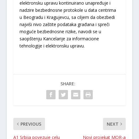
elektronsku upravu kontinuirano unapređuje i
nadzire bezbednosne protokole u data centrima
u Beogradu i Kragujevcu, sa ciljem da obezbedi
najviši nivo zaštite podataka građana i spreči
moguće bezbednosne rizike, navodi se u
saopštenju Kancelarije za informacione
tehnologije i elektronsku upravu.
SHARE:
PREVIOUS
NEXT
A1 Srbija povezuje celu
Novi projekat MOR-a