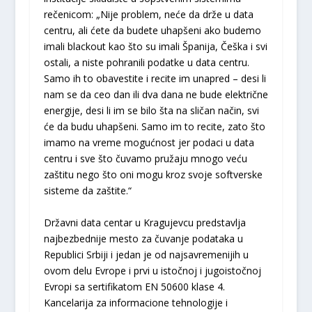
rečenicom: „Nije problem, neće da drže u data
centru, ali ćete da budete uhapšeni ako budemo
imali blackout kao što su imali Španija, Češka i svi
ostali, a niste pohranili podatke u data centru.
Samo ih to obavestite i recite im unapred – desi li
nam se da ceo dan ili dva dana ne bude električne
energije, desi li im se bilo šta na sličan način, svi
će da budu uhapšeni. Samo im to recite, zato što
imamo na vreme mogućnost jer podaci u data
centru i sve što čuvamo pružaju mnogo veću
zaštitu nego što oni mogu kroz svoje softverske
sisteme da zaštite.“
Državni data centar u Kragujevcu predstavlja
najbezbednije mesto za čuvanje podataka u
Republici Srbiji i jedan je od najsavremenijih u
ovom delu Evrope i prvi u istočnoj i jugoistočnoj
Evropi sa sertifikatom EN 50600 klase 4.
Kancelarija za informacione tehnologije i