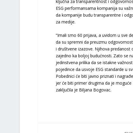
ključna za transparentnost i odgovorno
ESG performansama kompanija su važne ka
da kompanije budu transparentne i odg
za medije.
“Imali smo 60 prijava, a uvidom u sve de
da su spremni da preuzmu odgovornost z
i društvene izazove. Njihova predanost o
zajedno ka boljoj budućnosti. Zato se 
jedinstvena prilika da se istakne važnos
pojedince da usvoje ESG standarde u svo
Pobednici će biti javno priznati i nagrađe
jer će biti primer drugima da je moguće 
zaključila je Biljana Bogovac.