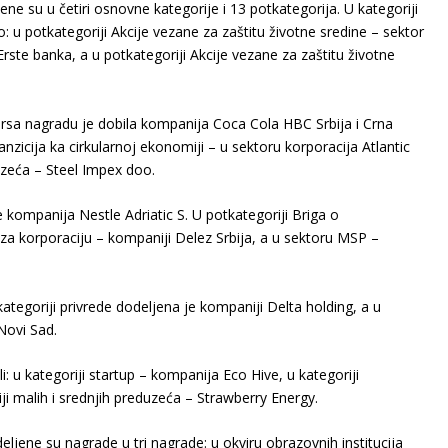
ne su u četiri osnovne kategorije i 13 potkategorija. U kategoriji
 u potkategoriji Akcije vezane za zaštitu životne sredine – sektor
 Erste banka, a u potkategoriji Akcije vezane za zaštitu životne
rsa nagradu je dobila kompanija Coca Cola HBC Srbija i Crna
nzicija ka cirkularnoj ekonomiji – u sektoru korporacija Atlantic
uzeća – Steel Impex doo.
 kompanija Nestle Adriatic S. U potkategoriji Briga o
a korporaciju – kompaniji Delez Srbija, a u sektoru MSP –
tegoriji privrede dodeljena je kompaniji Delta holding, a u
Novi Sad.
i: u kategoriji startup – kompanija Eco Hive, u kategoriji
iji malih i srednjih preduzeća – Strawberry Energy.
ne su nagrade u tri nagrade: u okviru obrazovnih institucija