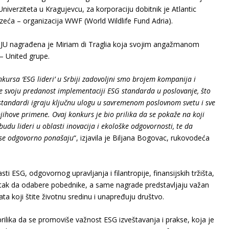
niverziteta u Kragujevcu, za korporaciju dobitnik je Atlantic
uzeća – organizacija WWF (World Wildlife Fund Adria).
U nagrađena je Miriam di Traglia koja svojim angažmanom
– United grupe.
kursa ‘ESG lideri’ u Srbiji zadovoljni smo brojem kompanija i
ale svoju predanost implementaciji ESG standarda u poslovanje, što
G standardi igraju ključnu ulogu u savremenom poslovnom svetu i sve
ihove primene. Ovaj konkurs je bio prilika da se pokaže na koji
udu lideri u oblasti inovacija i ekološke odgovornosti, te da
 se odgovorno ponašaju
“, izjavila je Biljana Bogovac, rukovodeća
asti ESG, odgovornog upravljanja i filantropije, finansijskih tržišta,
atak da odabere pobednike, a same nagrade predstavljaju važan
ata koji štite životnu sredinu i unapređuju društvo.
prilika da se promoviše važnost ESG izveštavanja i prakse, koja je