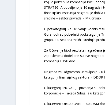
koji je pokrenula kompanija PwC, dodelje
STRATEGIJA dodeljeno je 10 nagrada i to:
finansijskih institucija nagradu je dobila
sredine – sektor privrede – MK Group.
U potkategoriji Za Očuvanje vodnih resu
Gora, dok su pobednici potkategorije Tra
grupa, a u sektoru malih i srednjih pred
Za Očuvanje biodiverziteta nagrađena je
zaposlenima dodeljene su dve nagrade: z
kompaniji FUSH doo.
Nagrada za Odgovorno upravljanje – u ka
kategoriji finansijskog sektora – DDOR 
U kategoriji INOVACIJE priznanja su dobil
korporacije – Takeda Srbija, a u kategor
U kategoriji OBRAZOVNI PROGRAM dodelje