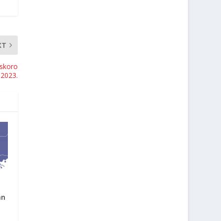
XT
 skoro
 2023.
an