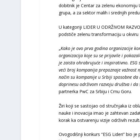
dobitnik je Centar za zelenu ekonomiju U
grupa, a za sektor malih i srednjih pred
U kategoriji LIDER U ODRŽIVOM RAZVOJ
podstiče zelenu transformaciju u okviru 
„
Kako je ovo prva godina organizacije kon
organizacija koje su se prijavile i pokaz
je zaista ohrabrujuće i inspirativno. ES
veći broj kompanija prepoznaje važnost nj
način su kompanije u Srbiji sposobne da b
doprinesu održivom razvoju društva i da
partnerka PwC za Srbiju i Crnu Goru.
Žiri koji se sastojao od stručnjaka iz obl
nauke i inovacija imao je zahtevan zad
korak ka ostvarenju vizije održivih rezult
Ovogodišnji konkurs “ESG Lideri” bio je 