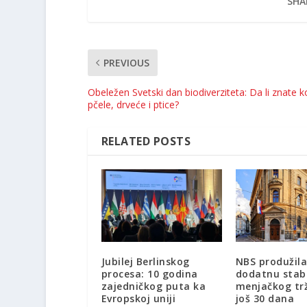
SHA
PREVIOUS
Obeležen Svetski dan biodiverziteta: Da li znate 
pčele, drveće i ptice?
RELATED POSTS
Jubilej Berlinskog
NBS produžil
procesa: 10 godina
dodatnu stab
zajedničkog puta ka
menjačkog trž
Evropskoj uniji
još 30 dana