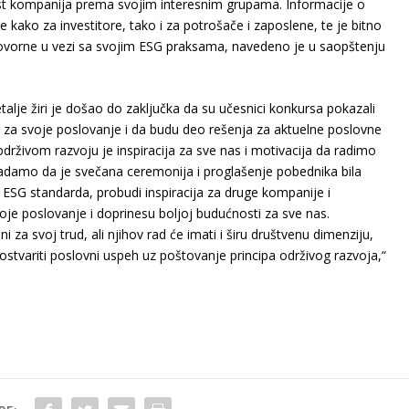
st kompanija prema svojim interesnim grupama. Informacije o
ko za investitore, tako i za potrošače i zaposlene, te je bitno
ovorne u vezi sa svojim ESG praksama, navedeno je u saopštenju
talje žiri je došao do zaključka da su učesnici konkursa pokazali
a svoje poslovanje i da budu deo rešenja za aktuelne poslovne
drživom razvoju je inspiracija za sve nas i motivacija da radimo
nadamo da je svečana ceremonija i proglašenje pobednika bila
t ESG standarda, probudi inspiracija za druge kompanije i
je poslovanje i doprinesu boljoj budućnosti za sve nas.
ni za svoj trud, ali njihov rad će imati i širu društvenu dimenziju,
ostvariti poslovni uspeh uz poštovanje principa održivog razvoja,“