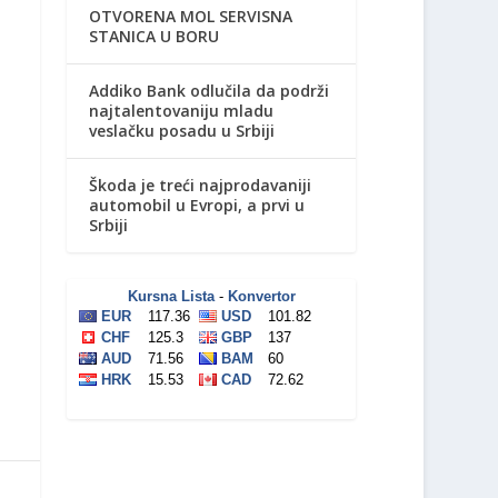
OTVORENA MOL SERVISNA
STANICA U BORU
Addiko Bank odlučila da podrži
najtalentovaniju mladu
veslačku posadu u Srbiji
Škoda je treći najprodavaniji
automobil u Evropi, a prvi u
Srbiji