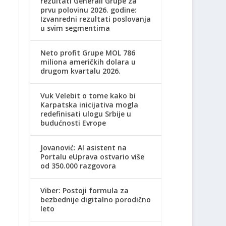
rezultati Generali Grupe za
prvu polovinu 2026. godine:
Izvanredni rezultati poslovanja
u svim segmentima
Neto profit Grupe MOL 786
miliona američkih dolara u
drugom kvartalu 2026.
Vuk Velebit o tome kako bi
Karpatska inicijativa mogla
redefinisati ulogu Srbije u
budućnosti Evrope
Jovanović: AI asistent na
Portalu eUprava ostvario više
od 350.000 razgovora
Viber: Postoji formula za
bezbednije digitalno porodično
leto