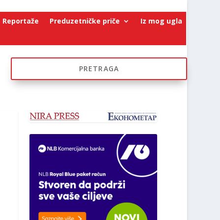
Reportaže
Preduzetničke priče
Iz mog ugla