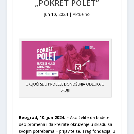
„POKRET POLET“
Jun 10, 2024
|
Aktuelno
UKLJUČI SE U PROCESE DONOŠENJA ODLUKA U
SRBIJI
Beograd, 10. jun 2024. –
Ako želite da budete
deo promena i da kreirate okruženje u skladu sa
svojim potrebama – prijavite se. Trag fondacija, u