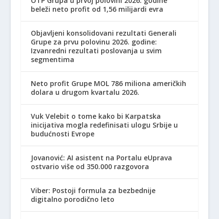
OTP Grupa u prvoj polovini 2026. godine
beleži neto profit od 1,56 milijardi evra
Objavljeni konsolidovani rezultati Generali
Grupe za prvu polovinu 2026. godine:
Izvanredni rezultati poslovanja u svim
segmentima
Neto profit Grupe MOL 786 miliona američkih
dolara u drugom kvartalu 2026.
Vuk Velebit o tome kako bi Karpatska
inicijativa mogla redefinisati ulogu Srbije u
budućnosti Evrope
Jovanović: AI asistent na Portalu eUprava
ostvario više od 350.000 razgovora
Viber: Postoji formula za bezbednije
digitalno porodično leto