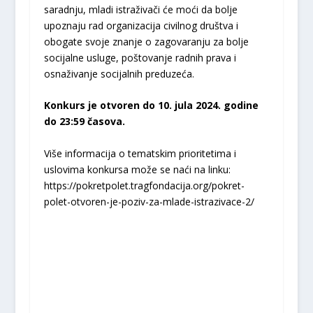
saradnju, mladi istraživači će moći da bolje
upoznaju rad organizacija civilnog društva i
obogate svoje znanje o zagovaranju za bolje
socijalne usluge, poštovanje radnih prava i
osnaživanje socijalnih preduzeća.
Konkurs je otvoren do 10. jula 2024. godine
do 23:59 časova.
Više informacija o tematskim prioritetima i
uslovima konkursa može se naći na linku:
https://pokretpolet.tragfondacija.org/pokret-
polet-otvoren-je-poziv-za-mlade-istrazivace-2/