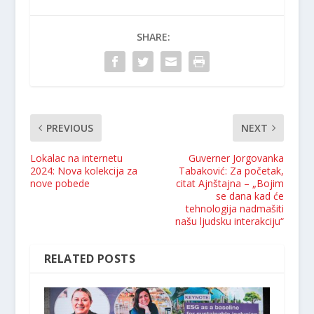
SHARE:
PREVIOUS
NEXT
Lokalac na internetu
Guverner Jorgovanka
2024: Nova kolekcija za
Tabaković: Za početak,
nove pobede
citat Ajnštajna – „Bojim
se dana kad će
tehnologija nadmašiti
našu ljudsku interakciju“
RELATED POSTS