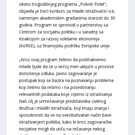
okviru trogodišnjeg programa „Pokret Polet“,
objavila je treći konkurs za mlade istraživače/-ice,
namenjen akademskim građanima starosti do 30
godina. Program se sprovodi u partnerstvu sa
Centrom za socijalnu politiku i u saradnji sa
Koalicijom za razvoj solidarne ekonomija
(KoRSE), uz finansijsku podršku Evropske unije.
„Kroz ovaj program želimo da podstaknemo
mlade ljude da se u većoj meri uključe u procese
donošenja odluka. Javno zagovaranje je
postupak koji se bazira na poznavanju problema
koji želimo da rešimo i na posedovanju
relevantnih podataka koje crpimo iz istraživanja.
Naš cilj je umrežavanje predstavnika civilnog
društva i mladih istraživača, koji imaju znanja i
sposobnosti da se na sveobuhvatan način bave
istraživanjem politika, kako bi kroz zagovaračke
inicijative mogli da utiču na rešavanje nekog