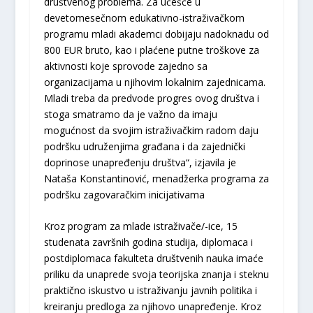
društvenog problema. Za učešće u
devetomesečnom edukativno-istraživačkom
programu mladi akademci dobijaju nadoknadu od
800 EUR bruto, kao i plaćene putne troškove za
aktivnosti koje sprovode zajedno sa
organizacijama u njihovim lokalnim zajednicama.
Mladi treba da predvode progres ovog društva i
stoga smatramo da je važno da imaju
mogućnost da svojim istraživačkim radom daju
podršku udruženjima građana i da zajednički
doprinose unapređenju društva“, izjavila je
Nataša Konstantinović, menadžerka programa za
podršku zagovaračkim inicijativama
Kroz program za mlade istraživače/-ice, 15
studenata završnih godina studija, diplomaca i
postdiplomaca fakulteta društvenih nauka imaće
priliku da unaprede svoja teorijska znanja i steknu
praktično iskustvo u istraživanju javnih politika i
kreiranju predloga za njihovo unapređenje. Kroz