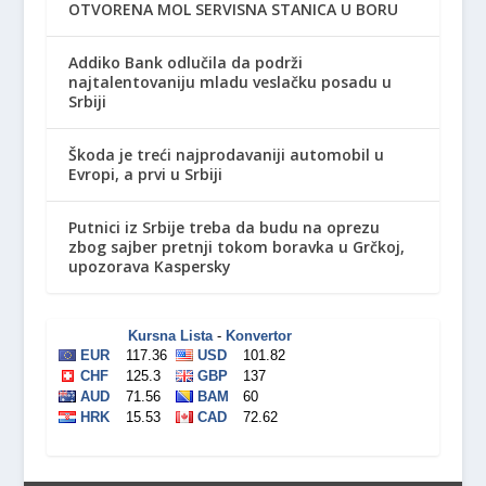
OTVORENA MOL SERVISNA STANICA U BORU
Addiko Bank odlučila da podrži
najtalentovaniju mladu veslačku posadu u
Srbiji
Škoda je treći najprodavaniji automobil u
Evropi, a prvi u Srbiji
Putnici iz Srbije treba da budu na oprezu
zbog sajber pretnji tokom boravka u Grčkoj,
upozorava Kaspersky