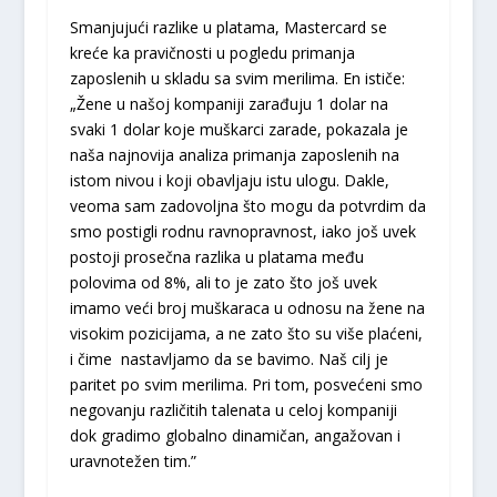
Smanjujući razlike u platama, Mastercard se
kreće ka pravičnosti u pogledu primanja
zaposlenih u skladu sa svim merilima. En ističe:
„Žene u našoj kompaniji zarađuju 1 dolar na
svaki 1 dolar koje muškarci zarade, pokazala je
naša najnovija analiza primanja zaposlenih na
istom nivou i koji obavljaju istu ulogu. Dakle,
veoma sam zadovoljna što mogu da potvrdim da
smo postigli rodnu ravnopravnost, iako još uvek
postoji prosečna razlika u platama među
polovima od 8%, ali to je zato što još uvek
imamo veći broj muškaraca u odnosu na žene na
visokim pozicijama, a ne zato što su više plaćeni,
i čime nastavljamo da se bavimo. Naš cilj je
paritet po svim merilima. Pri tom, posvećeni smo
negovanju različitih talenata u celoj kompaniji
dok gradimo globalno dinamičan, angažovan i
uravnotežen tim.”