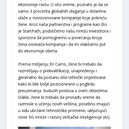
ekonomije rastu. U isto vreme, poznato je da se
samo 3 procenta globalnih ulaganja u dolarima
ulaže u novoosnovane kompanije koje pokreću
žene. Kroz naša partnerstva i programe kao što
je StartPath, podstičemo našu mrežu investitora i
sponzora da pomognemo u povećanju broja
žena osnivača kompanija i da im olakšamo put
do ekonomije obima.
Prema mišljenju En Carns, žene bi trebalo da
razmišljaju o prekvalifikaciji, unapređenju i
generalno da postanu više tehnički orijentisane
kako bi bile bolje pozicionirane u pogledu
preuzimanja budućih poslova u ovim oblastima.
Dakle, žene bi trebalo da pronađu vreme da
razmisle o učenju novih veština, posebno imajući
u vidu ubrzane tehnološke promene, uključujući
nove 5G mreže i razvoj veštačke inteligencije (AI).