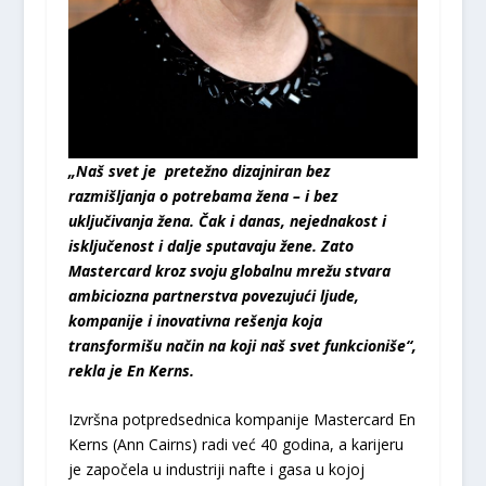
„Naš svet je pretežno dizajniran bez
razmišljanja o potrebama žena – i bez
uključivanja žena. Čak i danas, nejednakost i
isključenost i dalje sputavaju žene. Zato
Mastercard kroz svoju globalnu mrežu stvara
ambiciozna partnerstva povezujući ljude,
kompanije i inovativna rešenja koja
transformišu način na koji naš svet funkcioniše“,
rekla je En Kerns.
Izvršna potpredsednica kompanije Mastercard En
Kerns (Ann Cairns) radi već 40 godina, a karijeru
je započela u industriji nafte i gasa u kojoj