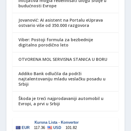
inicijativa mogla redefinisati ulogu Srbije u
budućnosti Evrope
Jovanović: AI asistent na Portalu eUprava
ostvario više od 350.000 razgovora
Viber: Postoji formula za bezbednije
digitalno porodično leto
OTVORENA MOL SERVISNA STANICA U BORU
Addiko Bank odlučila da podrži
najtalentovaniju mladu veslačku posadu u
Srbiji
Škoda je treći najprodavaniji automobil u
Evropi, a prvi u Srbiji