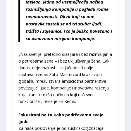
Mejean, jedna od utemeljivača načina
razmišljanja kompanije u pogledu rodne
ravnopravnosti. Okvir koji su one
postavile sastoji se od tri stuba: ljudi,
tržišta i zajednice, i to je blisko povezano i
sa osnovnom misijom kompanije.
„Naš svet je pretežno dizajniran bez razmišljanja
o potrebama žena – i bez uključivanja žena. Čak i
danas, nejednakost i isključenost i dalje
sputavaju žene. Zato Mastercard kroz svoju
globalnu mrežu stvara ambiciozna partnerstva
povezujući ljude, kompanije i inovativna rešenja
koja transformišu način na koji naš svet
funkcioniše“, rekla je En Kerns.
Fokusirani na to kako podržavamo svoje
ljude
Za naše poslovanje je od suštinskog značaja