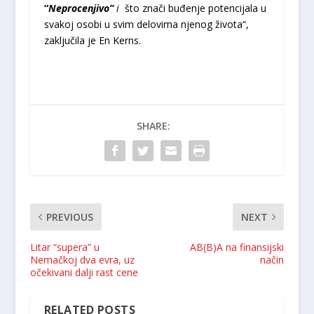
“
Neprocenjivo”
i
što znači buđenje potencijala u
svakoj osobi u svim delovima njenog života“,
zaključila je En Kerns.
SHARE:
PREVIOUS
NEXT
Litar “supera” u
AB(B)A na finansijski
Nemačkoj dva evra, uz
način
očekivani dalji rast cene
RELATED POSTS