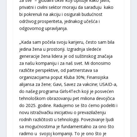
za sve” – globalni okvir koji opisuje kako javni,
privatni i civilni sektor moraju da sarađuju kako
bi pokrenuli na akciju i osigurali budućnost
održivog prosperiteta, jednakog učešća i
odgovornog upravljanja.
„Kada sam počela svoju karijeru, često sam bila
jedina žena u prostoriji. Izgradnja sledeće
generacije žena lidera je od suštinskog značaja
za našu kompaniju i za naš svet. Mi donosimo
različite perspektive, od partnerstava sa
organizacijama poput Kluba 30%; Finansijska
alijansa za žene; Gavi, Savez za vakcine; USAID-a,
do našeg programa Girls4Tech koji je posvećen
tehnološkom obrazovanju pet miliona devojčica
do 2025. godine. Radujemo se što ćemo podeliti i
novu istraživačku inicijativu o prevazilaženju
rodnih različitosti u tehnologiji. Povezivanje ljudi
sa mogućnostima je fundamentalno za ono što
radimo u svojoj kompaniji. To je ono što je