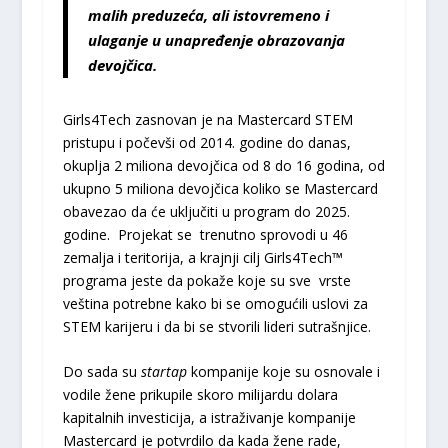
malih preduzeća, ali istovremeno i
ulaganje u unapređenje obrazovanja
devojčica.
Girls4Tech zasnovan je na Mastercard STEM
pristupu i počevši od 2014. godine do danas,
okuplja 2 miliona devojčica od 8 do 16 godina, od
ukupno 5 miliona devojčica koliko se Mastercard
obavezao da će uključiti u program do 2025.
godine. Projekat se trenutno sprovodi u 46
zemalja i teritorija, a krajnji cilj Girls4Tech™
programa jeste da pokaže koje su sve vrste
veština potrebne kako bi se omogućili uslovi za
STEM karijeru i da bi se stvorili lideri sutrašnjice.
Do sada su
startap
kompanije koje su osnovale i
vodile žene prikupile skoro milijardu dolara
kapitalnih investicija, a istraživanje kompanije
Mastercard je potvrdilo da kada žene rade,