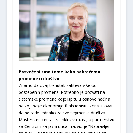
Posvećeni smo tome kako pokrećemo
promene u društvu.
Znamo da ovaj trenutak zahteva više od
postepenih promena. Potrebno je pozvati na
sistemske promene koje ispituju osnove načina
na koji naše ekonomije funkcionisu i konstatovati
da ne rade jednako za sve segmente društva.
Mastercard centar za inkluzivni rast, u partnerstvu
sa Centrom za javni uticaj, razvio je “Napravljen