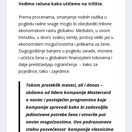
Vodimo računa kako utičemo na tržište.
Prema procenama, smanjenje rodnih razlika u
pogledu radne snage moglo bi obezbediti trilione
ekonomskom rastu globalno. Međutim, u ovom
trenutku, u skoro svakoj zemlji, postoji veliki jaz u
ekonomskim mogućnostima i prilikama za žene.
Dugogodišnje barijere u pogledu zarade, imovine
i učešća žena u globalnim finansijskim tokovima i
dalje predstavljaju ograničenja – kako za
pojedince, tako i zajednice.
Tokom proteklih meseci, ali i danas –
slušamo od lidera kompanije Mastercard
o novim i postojećim programima koje
kompanija sprovodi kako bi zadovoljila
jedinstvene potrebe žena i otvorila put
novim mogućnostima. Ovo podrazumeva
stalnu posvećenost kompanije vlasnicima