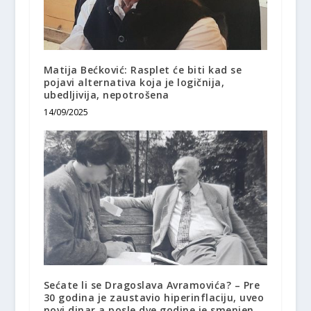
Matija Bećković: Rasplet će biti kad se
pojavi alternativa koja je logičnija,
ubedljivija, nepotrošena
14/09/2025
Sećate li se Dragoslava Avramovića? – Pre
30 godina je zaustavio hiperinflaciju, uveo
novi dinar a posle dve godine je smenjen