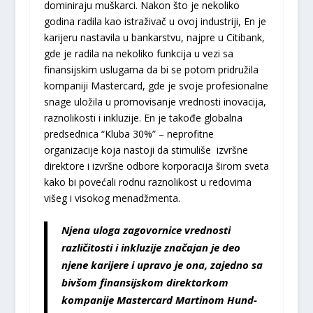
dominiraju muškarci. Nakon što je nekoliko
godina radila kao istraživač u ovoj industriji, En je
karijeru nastavila u bankarstvu, najpre u Citibank,
gde je radila na nekoliko funkcija u vezi sa
finansijskim uslugama da bi se potom pridružila
kompaniji Mastercard, gde je svoje profesionalne
snage uložila u promovisanje vrednosti inovacija,
raznolikosti i inkluzije. En je takođe globalna
predsednica “Kluba 30%” – neprofitne
organizacije koja nastoji da stimuliše izvršne
direktore i izvršne odbore korporacija širom sveta
kako bi povećali rodnu raznolikost u redovima
višeg i visokog menadžmenta.
Njena uloga zagovornice vrednosti
različitosti i inkluzije značajan je deo
njene karijere i upravo je ona, zajedno sa
bivšom finansijskom direktorkom
kompanije Mastercard Martinom Hund-