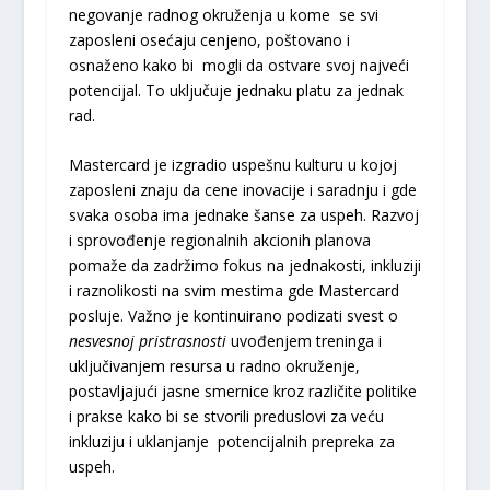
negovanje radnog okruženja u kome se svi
zaposleni osećaju cenjeno, poštovano i
osnaženo kako bi mogli da ostvare svoj najveći
potencijal. To uključuje jednaku platu za jednak
rad.
Mastercard je izgradio uspešnu kulturu u kojoj
zaposleni znaju da cene inovacije i saradnju i gde
svaka osoba ima jednake šanse za uspeh. Razvoj
i sprovođenje regionalnih akcionih planova
pomaže da zadržimo fokus na jednakosti, inkluziji
i raznolikosti na svim mestima gde Mastercard
posluje. Važno je kontinuirano podizati svest o
nesvesnoj pristrasnosti
uvođenjem treninga i
uključivanjem resursa u radno okruženje,
postavljajući jasne smernice kroz različite politike
i prakse kako bi se stvorili preduslovi za veću
inkluziju i uklanjanje potencijalnih prepreka za
uspeh.