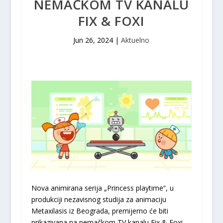
NEMAČKOM TV KANALU
FIX & FOXI
Jun 26, 2024
|
Aktuelno
Nova animirana serija „Princess playtime“, u
produkciji nezavisnog studija za animaciju
Metaxilasis iz Beograda, premijerno će biti
prikazivana na nemačkom TV kanalu Fix & Foxi