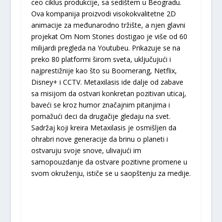
ceo ciklus produkcije, sa sedištem u Beogradu.
Ova kompanija proizvodi visokokvalitetne 2D
animacije za međunarodno tržište, a njen glavni
projekat Om Nom Stories dostigao je više od 60
milijardi pregleda na Youtubeu. Prikazuje se na
preko 80 platformi širom sveta, uključujući i
najprestižnije kao što su Boomerang, Netflix,
Disney+ i CCTV. Metaxilasis ide dalje od zabave
sa misijom da ostvari konkretan pozitivan uticaj,
baveći se kroz humor značajnim pitanjima i
pomažući deci da drugačije gledaju na svet.
Sadržaj koji kreira Metaxilasis je osmišljen da
ohrabri nove generacije da brinu o planeti i
ostvaruju svoje snove, ulivajući im
samopouzdanje da ostvare pozitivne promene u
svom okruženju, ističe se u saopštenju za medije.