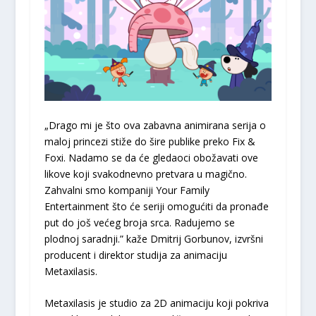
„Drago mi je što ova zabavna animirana serija o
maloj princezi stiže do šire publike preko Fix &
Foxi. Nadamo se da će gledaoci obožavati ove
likove koji svakodnevno pretvara u magično.
Zahvalni smo kompaniji Your Family
Entertainment što će seriji omogućiti da pronađe
put do još većeg broja srca. Radujemo se
plodnoj saradnji.” kaže Dmitrij Gorbunov, izvršni
producent i direktor studija za animaciju
Metaxilasis.
Metaxilasis je studio za 2D animaciju koji pokriva