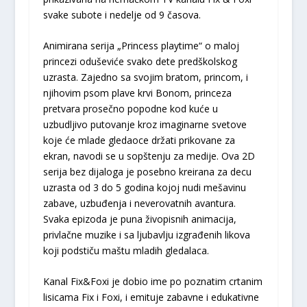
svake subote i nedelje od 9 časova.
Animirana serija „Princess playtime“ o maloj
princezi oduševiće svako dete predškolskog
uzrasta. Zajedno sa svojim bratom, princom, i
njihovim psom plave krvi Bonom, princeza
pretvara prosečno popodne kod kuće u
uzbudljivo putovanje kroz imaginarne svetove
koje će mlade gledaoce držati prikovane za
ekran, navodi se u sopštenju za medije. Ova 2D
serija bez dijaloga je posebno kreirana za decu
uzrasta od 3 do 5 godina kojoj nudi mešavinu
zabave, uzbuđenja i neverovatnih avantura.
Svaka epizoda je puna živopisnih animacija,
privlačne muzike i sa ljubavlju izgrađenih likova
koji podstiču maštu mladih gledalaca.
Kanal Fix&Foxi je dobio ime po poznatim crtanim
lisicama Fix i Foxi, i emituje zabavne i edukativne