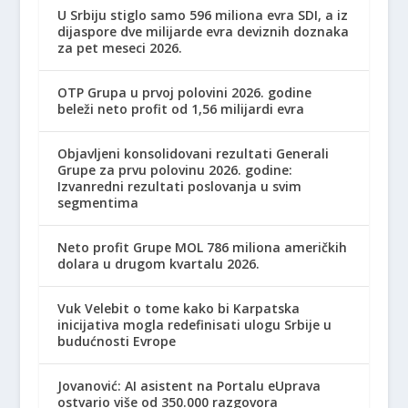
U Srbiju stiglo samo 596 miliona evra SDI, a iz
dijaspore dve milijarde evra deviznih doznaka
za pet meseci 2026.
OTP Grupa u prvoj polovini 2026. godine
beleži neto profit od 1,56 milijardi evra
Objavljeni konsolidovani rezultati Generali
Grupe za prvu polovinu 2026. godine:
Izvanredni rezultati poslovanja u svim
segmentima
Neto profit Grupe MOL 786 miliona američkih
dolara u drugom kvartalu 2026.
Vuk Velebit o tome kako bi Karpatska
inicijativa mogla redefinisati ulogu Srbije u
budućnosti Evrope
Jovanović: AI asistent na Portalu eUprava
ostvario više od 350.000 razgovora