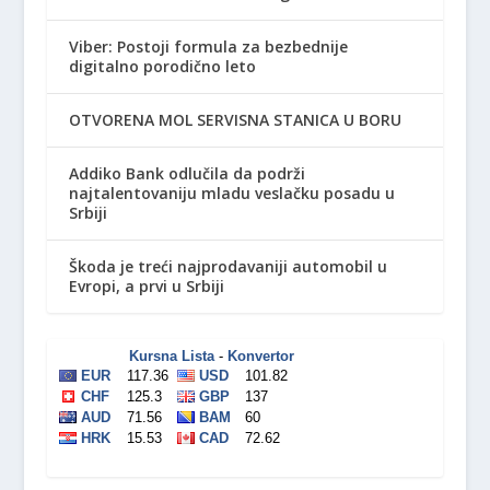
Viber: Postoji formula za bezbednije
digitalno porodično leto
OTVORENA MOL SERVISNA STANICA U BORU
Addiko Bank odlučila da podrži
najtalentovaniju mladu veslačku posadu u
Srbiji
Škoda je treći najprodavaniji automobil u
Evropi, a prvi u Srbiji