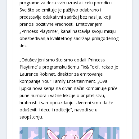
programe za decu svih uzrasta i celu porodicu.
Sve što se emituje je pažljivo odabrano i
predstavlja edukativni sadržaj bez nasilja, koji
prenosi pozitivne vrednosti. Emitovanjem
„Princess Playtime“, kanal nastavlja svoju misiju
obezbeđivanja kvalitetnog sadržaja prilagođenog
deci.
„Oduševljeni smo što smo dodali ‘Princess
Playtime’ u programsku šemu Fix&Foxi”, rekao je
Laurence Robinet, direktor za emitovanje
kompanije Your Family Entertainment. „Ova
ljupka nova serija na divan način kombinuje priče
pune humora i važne lekcije o prijateljstvu,
hrabrosti i samopouzdanju. Uvereni smo da će
oduševiti i decu i roditelje”, navodi se u
saopštenju.