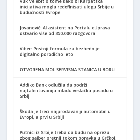
Vuk Velebit o tome kako bi Karpatska
inicijativa mogla redefinisati ulogu Srbije u
budućnosti Evrope
Jovanović: AI asistent na Portalu eUprava
ostvario više od 350.000 razgovora
Viber: Postoji formula za bezbednije
digitalno porodično leto
OTVORENA MOL SERVISNA STANICA U BORU
Addiko Bank odlučila da podrži
najtalentovaniju mladu veslačku posadu u
Srbiji
Škoda je treći najprodavaniji automobil u
Evropi, a prvi u Srbiji
Putnici iz Srbije treba da budu na oprezu
zbog sajber pretnji tokom boravka u Grčkoj,