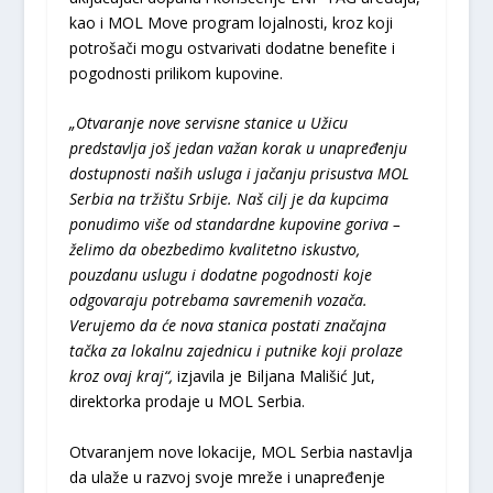
kao i MOL Move program lojalnosti, kroz koji
potrošači mogu ostvarivati dodatne benefite i
pogodnosti prilikom kupovine.
„Otvaranje nove servisne stanice u Užicu
predstavlja još jedan važan korak u unapređenju
dostupnosti naših usluga i jačanju prisustva MOL
Serbia na tržištu Srbije. Naš cilj je da kupcima
ponudimo više od standardne kupovine goriva –
želimo da obezbedimo kvalitetno iskustvo,
pouzdanu uslugu i dodatne pogodnosti koje
odgovaraju potrebama savremenih vozača.
Verujemo da će nova stanica postati značajna
tačka za lokalnu zajednicu i putnike koji prolaze
kroz ovaj kraj“,
izjavila je Biljana Mališić Jut,
direktorka prodaje u MOL Serbia.
Otvaranjem nove lokacije, MOL Serbia nastavlja
da ulaže u razvoj svoje mreže i unapređenje