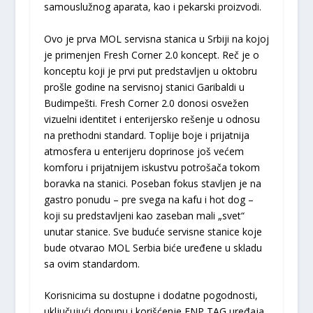
samouslužnog aparata, kao i pekarski proizvodi.
Ovo je prva MOL servisna stanica u Srbiji na kojoj
je primenjen Fresh Corner 2.0 koncept. Reč je o
konceptu koji je prvi put predstavljen u oktobru
prošle godine na servisnoj stanici Garibaldi u
Budimpešti. Fresh Corner 2.0 donosi osvežen
vizuelni identitet i enterijersko rešenje u odnosu
na prethodni standard. Toplije boje i prijatnija
atmosfera u enterijeru doprinose još većem
komforu i prijatnijem iskustvu potrošača tokom
boravka na stanici. Poseban fokus stavljen je na
gastro ponudu – pre svega na kafu i hot dog –
koji su predstavljeni kao zaseban mali „svet“
unutar stanice. Sve buduće servisne stanice koje
bude otvarao MOL Serbia biće uređene u skladu
sa ovim standardom.
Korisnicima su dostupne i dodatne pogodnosti,
uključujući dopunu i korišćenje ENP TAG uređaja,