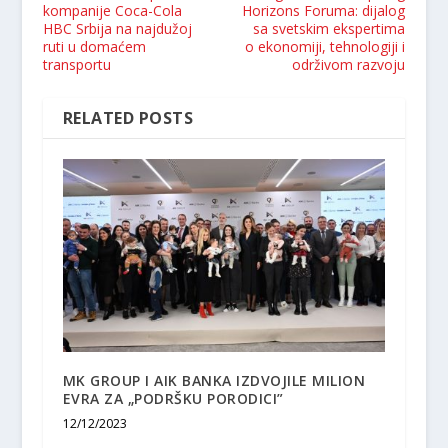
kompanije Coca-Cola
Horizons Foruma: dijalog
HBC Srbija na najdužoj
sa svetskim ekspertima
ruti u domaćem
o ekonomiji, tehnologiji i
transportu
održivom razvoju
RELATED POSTS
MK GROUP I AIK BANKA IZDVOJILE MILION
EVRA ZA „PODRŠKU PORODICI”
12/12/2023