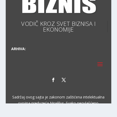
VODIČ KROZ SVET BIZNISA I
EKONOMIJE
ARHIVA:
Sadržaj ovog sajta je zakonom zaštićena intelektualna
svojina preduzeća NiraPlus. Svako neovlašćeno
korišćenje, kopiranje, objavljivanje celine ili delova bilo
kog proizvoda NiraPlus je kažnjivo po zakonu.