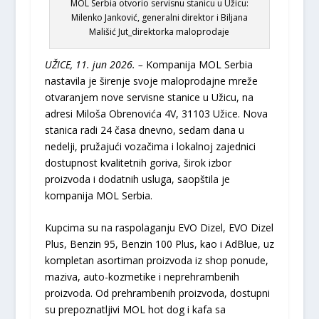
MOL Serbia otvorio servisnu stanicu u Užicu:
Milenko Janković, generalni direktor i Biljana
Mališić Jut_direktorka maloprodaje
UŽICE, 11. jun 2026. –
Kompanija MOL Serbia
nastavila je širenje svoje maloprodajne mreže
otvaranjem nove servisne stanice u Užicu, na
adresi Miloša Obrenovića 4V, 31103 Užice. Nova
stanica radi 24 časa dnevno, sedam dana u
nedelji, pružajući vozačima i lokalnoj zajednici
dostupnost kvalitetnih goriva, širok izbor
proizvoda i dodatnih usluga, saopštila je
kompanija MOL Serbia.
Kupcima su na raspolaganju EVO Dizel, EVO Dizel
Plus, Benzin 95, Benzin 100 Plus, kao i AdBlue, uz
kompletan asortiman proizvoda iz shop ponude,
maziva, auto-kozmetike i neprehrambenih
proizvoda. Od prehrambenih proizvoda, dostupni
su prepoznatljivi MOL hot dog i kafa sa