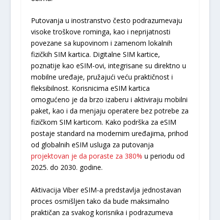
Putovanja u inostranstvo često podrazumevaju
visoke troškove rominga, kao i neprijatnosti
povezane sa kupovinom i zamenom lokalnih
fizičkih SIM kartica. Digitalne SIM kartice,
poznatije kao eSIM-ovi, integrisane su direktno u
mobilne uređaje, pružajući veću praktičnost i
fleksibilnost. Korisnicima eSIM kartica
omogućeno je da brzo izaberu i aktiviraju mobilni
paket, kao i da menjaju operatere bez potrebe za
fizičkom SIM karticom. Kako podrška za eSIM
postaje standard na modernim uređajima, prihod
od globalnih eSIM usluga za putovanja
projektovan je da poraste za 380%
u periodu od
2025. do 2030. godine.
Aktivacija Viber eSIM-a predstavlja jednostavan
proces osmišljen tako da bude maksimalno
praktičan za svakog korisnika i podrazumeva