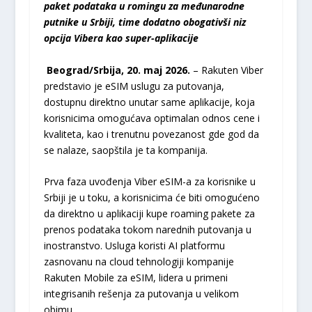
paket podataka u romingu za međunarodne
putnike u Srbiji
, time dodatno obogativši niz
opcija Vibera kao super-aplikacije
Beograd/Srbija, 20. maj 2026.
– Rakuten Viber
predstavio je eSIM uslugu za putovanja,
dostupnu direktno unutar same aplikacije, koja
korisnicima omogućava optimalan odnos cene i
kvaliteta, kao i trenutnu povezanost gde god da
se nalaze, saopštila je ta kompanija.
Prva faza uvođenja Viber eSIM-a za korisnike u
Srbiji je u toku, a korisnicima će biti omogućeno
da direktno u aplikaciji kupe roaming pakete za
prenos podataka tokom narednih putovanja u
inostranstvo. Usluga koristi AI platformu
zasnovanu na cloud tehnologiji kompanije
Rakuten Mobile za eSIM, lidera u primeni
integrisanih rešenja za putovanja u velikom
obimu.