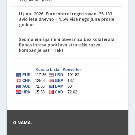
U junu 2026. Eurocontrol registrovao 35.133
avio leta dnevno – 1,6% više nego juna prošle
godine
Sedma emisija mini obveznica bez kolaterala:
Banca Intesa podržava strateški razvoj
kompanije Sat-Trakt
O NAMA: