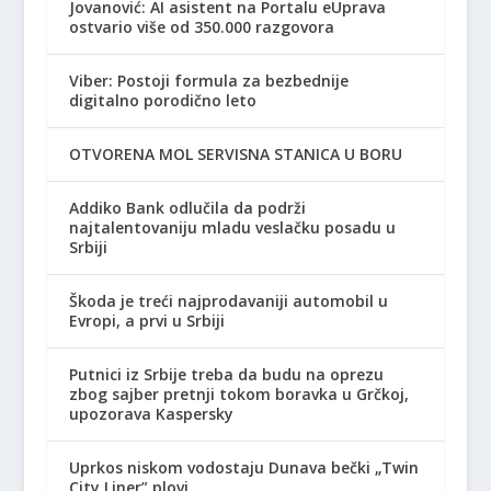
Jovanović: AI asistent na Portalu eUprava
ostvario više od 350.000 razgovora
Viber: Postoji formula za bezbednije
digitalno porodično leto
OTVORENA MOL SERVISNA STANICA U BORU
Addiko Bank odlučila da podrži
najtalentovaniju mladu veslačku posadu u
Srbiji
Škoda je treći najprodavaniji automobil u
Evropi, a prvi u Srbiji
Putnici iz Srbije treba da budu na oprezu
zbog sajber pretnji tokom boravka u Grčkoj,
upozorava Kaspersky
Uprkos niskom vodostaju Dunava bečki „Twin
City Liner” plovi