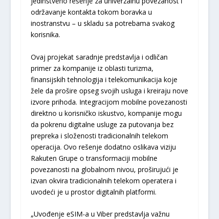
jedinstveno rešenje za univerzalnu povezanost i
održavanje kontakta tokom boravka u
inostranstvu – u skladu sa potrebama svakog
korisnika.
Ovaj projekat saradnje predstavlja i odličan
primer za kompanije iz oblasti turizma,
finansijskih tehnologija i telekomunikacija koje
žele da prošire opseg svojih usluga i kreiraju nove
izvore prihoda. Integracijom mobilne povezanosti
direktno u korisničko iskustvo, kompanije mogu
da pokrenu digitalne usluge za putovanja bez
prepreka i složenosti tradicionalnih telekom
operacija. Ovo rešenje dodatno oslikava viziju
Rakuten Grupe o transformaciji mobilne
povezanosti na globalnom nivou, proširujući je
izvan okvira tradicionalnih telekom operatera i
uvodeći je u prostor digitalnih platformi.
„Uvođenje eSIM-a u Viber predstavlja važnu