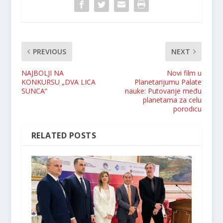
PREVIOUS
NEXT
NAJBOLJI NA
Novi film u
KONKURSU „DVA LICA
Planetarijumu Palate
SUNCA“
nauke: Putovanje među
planetama za celu
porodicu
RELATED POSTS