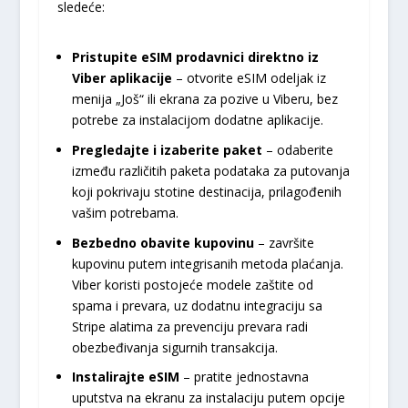
sledeće:
Pristupite eSIM prodavnici direktno iz
Viber aplikacije
– otvorite eSIM odeljak iz
menija „Još“ ili ekrana za pozive u Viberu, bez
potrebe za instalacijom dodatne aplikacije.
Pregledajte i izaberite paket
– odaberite
između različitih paketa podataka za putovanja
koji pokrivaju stotine destinacija, prilagođenih
vašim potrebama.
Bezbedno obavite kupovinu
– završite
kupovinu putem integrisanih metoda plaćanja.
Viber koristi postojeće modele zaštite od
spama i prevara, uz dodatnu integraciju sa
Stripe alatima za prevenciju prevara radi
obezbeđivanja sigurnih transakcija.
Instalirajte eSIM
– pratite jednostavna
uputstva na ekranu za instalaciju putem opcije