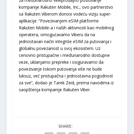
za međunarodno veleprodajno poslovanje
kompanije Rakuten Mobile, Inc., ovo partnerstvo
sa Rakuten Viberom donosi vodeću viziju super-
aplikacije: “Povezivanjem eSIM platforme
Rakuten Mobile-a i naših aktivnosti kao mobilnog
operatera, omogućavamo Viberu da na
jednostavan način integriše eSIM za putovanja i
globalnu povezanost u svoj ekosistem. Uz
cenovno pristupačne i međunarodno dostupne
veze, uklanjamo prepreke i osiguravamo da
povezivanje tokom putovanja više ne bude
luksuz, već pristupačna i jednostavna pogodnost
za sve“, dodao je Tarek Zeid, prema navodima iz
saopštenja kompanije Rakuten Viber.
SHARE: