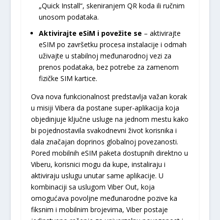
„Quick Install“, skeniranjem QR koda ili ručnim
unosom podataka.
Aktivirajte eSiM i povežite se
– aktivirajte
eSIM po završetku procesa instalacije i odmah
uživajte u stabilnoj međunarodnoj vezi za
prenos podataka, bez potrebe za zamenom
fizičke SIM kartice.
Ova nova funkcionalnost predstavlja važan korak
u misiji Vibera da postane super-aplikacija koja
objedinjuje ključne usluge na jednom mestu kako
bi pojednostavila svakodnevni život korisnika i
dala značajan doprinos globalnoj povezanosti.
Pored mobilnih eSIM paketa dostupnih direktno u
Viberu, korisnici mogu da kupe, instaliraju i
aktiviraju uslugu unutar same aplikacije. U
kombinaciji sa uslugom Viber Out, koja
omogućava povoljne međunarodne pozive ka
fiksnim i mobilnim brojevima, Viber postaje