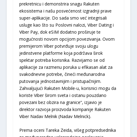
prekretnicu i demonstrira snagu Rakuten
ekosistema i našu posvećenost izgradnji prave
super-aplikacije. Do sada smo već integrisali
usluge kao što su Poslovni nalozi, Viber Dating i
Viber Pay, dok eSIM dodatno proširuje te
mogućnosti novom opcijom povezivanja. Ovom
premijerom Viber potvrđuje svoju ulogu
jedinstvene platforme koja podržava širok
spektar potreba korisnika. Razvijamo se od
aplikacije za razmenu poruka u efikasan alat za
svakodnevne potrebe, čineći međunarodna
putovanja jednostavnijim i pristupačnijim.
Zahvaljujući Rakuten Mobile-u, korisnici mogu da
koriste Viber širom sveta i ostanu pouzdano
povezani bez obzira na granice“, izjavio je
direktor razvoja proizvoda kompanije Rakuten
Viber Nadav Melnik (Nadav Melnick).
Prema oceni Tareka Zeida, višeg potpredsednika