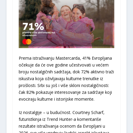
Prema istraživanju Mastercarda, 41% Evropljana
očekuje da će ove godine učestvovati u većem
broju nostalgičnih sadržaja, dok 72% aktivno traži
iskustva koja oživljavaju kulturne trenutke iz
prošlosti. Srbi su još i više skloni nostalgičnosti:
čak 82% pokazuje interesovanje za sadržaje koji
evociraju kulturne i istorijske momente.
Iz nostalgije – u budućnost. Courtney Scharf,
futuristkinja iz Trend Hunter-a komentariše
rezultate istraživanja ocenom da Evropljani u
2026. sve više vrednuju ljudski aspekt iskustava,