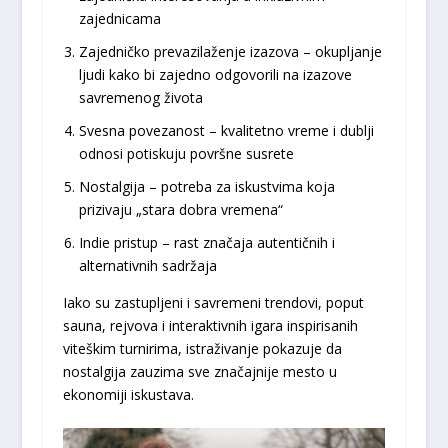
zajednicama
Zajedničko prevazilaženje izazova – okupljanje
ljudi kako bi zajedno odgovorili na izazove
savremenog života
Svesna povezanost – kvalitetno vreme i dublji
odnosi potiskuju površne susrete
Nostalgija – potreba za iskustvima koja
prizivaju „stara dobra vremena“
Indie pristup – rast značaja autentičnih i
alternativnih sadržaja
Iako su zastupljeni i savremeni trendovi, poput
sauna, rejvova i interaktivnih igara inspirisanih
viteškim turnirima, istraživanje pokazuje da
nostalgija zauzima sve značajnije mesto u
ekonomiji iskustava.