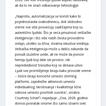
ali da to ne znači odbacivanje tehnologije:
„Naprotiv, automatizacija se koristi kako bi
pojednostavila svakodnevicu, dok slobodno
vreme sve više posvećuju sadržajima koji su
autentično ljudski. Što je veća prisutnost veštačke
inteligencije i što više naših života provodimo
onlajn, utoliko su lična, stvarna iskustva vrednija.
Veštačka inteligencija može u deliću sekunde da
ponudi izuzetne uvide, ali ne može da ponovi
hemiju ljudi koji dele isti prostor, niti
nepredvidivost trenutka koji se dešava uživo.
Ljudi sve promišljenije biraju kako provode vreme
– češće biraju koncerte umesto striming
platformi, zajedničke aktivnosti umesto
individualnog ’skrolovanja’ i kvalitetnije lične
odnose umesto površnih susreta“, smatra
Courtney Scharf i najavljuje: „Ova, 2026. godina
donosi povratak onome što samo stvarni svet