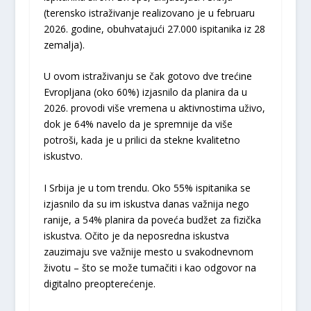
(terensko istraživanje realizovano je u februaru
2026. godine, obuhvatajući 27.000 ispitanika iz 28
zemalja).
U ovom istraživanju se čak gotovo dve trećine
Evropljana (oko 60%) izjasnilo da planira da u
2026. provodi više vremena u aktivnostima uživo,
dok je 64% navelo da je spremnije da više
potroši, kada je u prilici da stekne kvalitetno
iskustvo.
I Srbija je u tom trendu. Oko 55% ispitanika se
izjasnilo da su im iskustva danas važnija nego
ranije, a 54% planira da poveća budžet za fizička
iskustva. Očito je da neposredna iskustva
zauzimaju sve važnije mesto u svakodnevnom
životu – što se može tumačiti i kao odgovor na
digitalno preopterećenje.