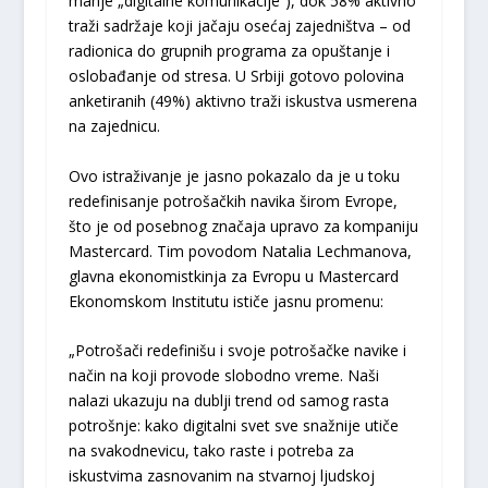
manje „digitalne komunikacije“), dok 58% aktivno
traži sadržaje koji jačaju osećaj zajedništva – od
radionica do grupnih programa za opuštanje i
oslobađanje od stresa. U Srbiji gotovo polovina
anketiranih (49%) aktivno traži iskustva usmerena
na zajednicu.
Ovo istraživanje je jasno pokazalo da je u toku
redefinisanje potrošačkih navika širom Evrope,
što je od posebnog značaja upravo za kompaniju
Mastercard. Tim povodom Natalia Lechmanova,
glavna ekonomistkinja za Evropu u Mastercard
Ekonomskom Institutu ističe jasnu promenu:
„Potrošači redefinišu i svoje potrošačke navike i
način na koji provode slobodno vreme. Naši
nalazi ukazuju na dublji trend od samog rasta
potrošnje: kako digitalni svet sve snažnije utiče
na svakodnevicu, tako raste i potreba za
iskustvima zasnovanim na stvarnoj ljudskoj