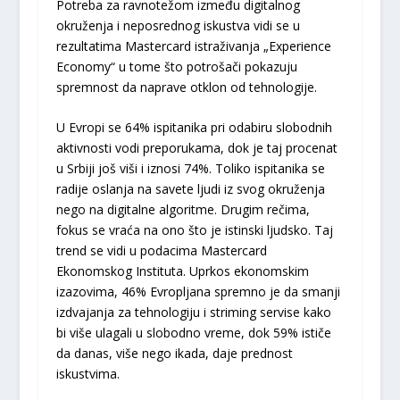
Potreba za ravnotežom između digitalnog
okruženja i neposrednog iskustva vidi se u
rezultatima Mastercard istraživanja „Experience
Economy“ u tome što potrošači pokazuju
spremnost da naprave otklon od tehnologije.
U Evropi se 64% ispitanika pri odabiru slobodnih
aktivnosti vodi preporukama, dok je taj procenat
u Srbiji još viši i iznosi 74%. Toliko ispitanika se
radije oslanja na savete ljudi iz svog okruženja
nego na digitalne algoritme. Drugim rečima,
fokus se vraća na ono što je istinski ljudsko. Taj
trend se vidi u podacima Mastercard
Ekonomskog Instituta. Uprkos ekonomskim
izazovima, 46% Evropljana spremno je da smanji
izdvajanja za tehnologiju i striming servise kako
bi više ulagali u slobodno vreme, dok 59% ističe
da danas, više nego ikada, daje prednost
iskustvima.