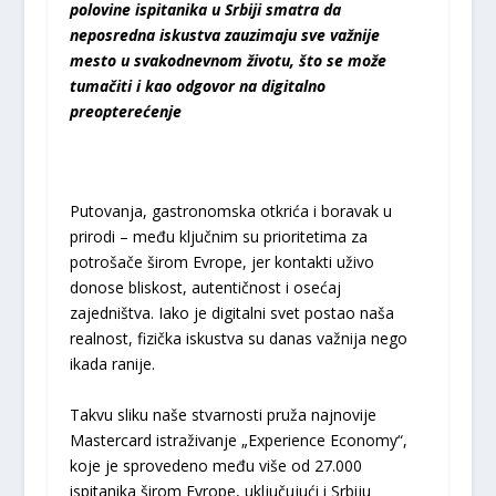
polovine ispitanika u Srbiji smatra da
neposredna iskustva zauzimaju sve važnije
mesto u svakodnevnom životu, što se može
tumačiti i kao
odgovor na digitalno
preopterećenje
Putovanja, gastronomska otkrića i boravak u
prirodi – među ključnim su prioritetima za
potrošače širom Evrope, jer kontakti uživo
donose bliskost, autentičnost i osećaj
zajedništva. Iako je digitalni svet postao naša
realnost, fizička iskustva su danas važnija nego
ikada ranije.
Takvu sliku naše stvarnosti pruža najnovije
Mastercard istraživanje „Experience Economy“,
koje je sprovedeno među više od 27.000
ispitanika širom Evrope, uključujući i Srbiju