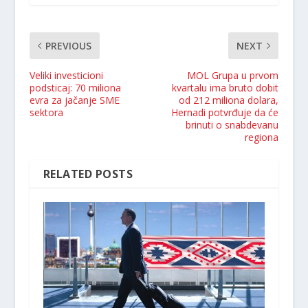
PREVIOUS
NEXT
Veliki investicioni
MOL Grupa u prvom
podsticaj: 70 miliona
kvartalu ima bruto dobit
evra za jačanje SME
od 212 miliona dolara,
sektora
Hernadi potvrđuje da će
brinuti o snabdevanu
regiona
RELATED POSTS