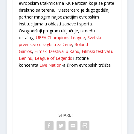
evropskim utakmicama KK Partizan koja se prate
direktno sa terena. Mastercard je dugogodišnji
partner mnogim najpoznatijim evropskim
institucijama u oblasti zabave i sporta.
Ovogodišnji program uključuje, između
ostalog,
UEFA Champions League
,
Svetsko
prvenstvo u ragbiju za žene
,
Roland-
Garros
,
Filmski fžestival u Kanu
,
Filmski festival u
Berlinu
,
League of Legends
i stotine
koncerata
Live Nation
-a širom evropskih tržišta.
SHARE: