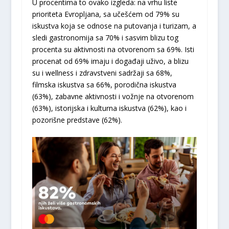
U procentima to ovako izgleda: na vrhu liste
prioriteta Evropljana, sa učešćem od 79% su
iskustva koja se odnose na putovanja i turizam, a
sledi gastronomija sa 70% i sasvim blizu tog
procenta su aktivnosti na otvorenom sa 69%. Isti
procenat od 69% imaju i događaji uživo, a blizu
su i wellness i zdravstveni sadržaji sa 68%,
filmska iskustva sa 66%, porodična iskustva
(63%), zabavne aktivnosti i vožnje na otvorenom
(63%), istorijska i kulturna iskustva (62%), kao i
pozorišne predstave (62%).