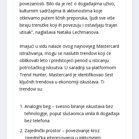
povezanosti. Bilo da je reč o događajima uživo,
kulturnim sadržajima ili aktivnostima koje
otkrivamo putem ličnih preporuka, ljudi sve više
biraju trenutke koji ih povezuju i ostavljaju trajan
utisak”, naglašava Natalia Lechmanova.
Imajući u vidu nalaze ovog najnovijeg Mastercard
istraživanja, mogu se naslutiti trendovi koji će
oblikovati leto i predstojeći period u isticanju
potrošačkog isksutva. U saradnji sa platformom
Trend Hunter, Mastercard je identifikovao šest
ključnih trendova u ekonomiji iskustava. Ti
trendovi su:
Analogni beg – svesno biranje iskustava bez
tehnologije, poput slušaonica vinila ili događaja
bez telefona
Zajednički prostor – povezivanje kroz
zajednička interesovanja u inkluzivnim