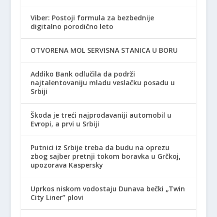
Viber: Postoji formula za bezbednije
digitalno porodično leto
OTVORENA MOL SERVISNA STANICA U BORU
Addiko Bank odlučila da podrži
najtalentovaniju mladu veslačku posadu u
Srbiji
Škoda je treći najprodavaniji automobil u
Evropi, a prvi u Srbiji
Putnici iz Srbije treba da budu na oprezu
zbog sajber pretnji tokom boravka u Grčkoj,
upozorava Kaspersky
Uprkos niskom vodostaju Dunava bečki „Twin
City Liner” plovi