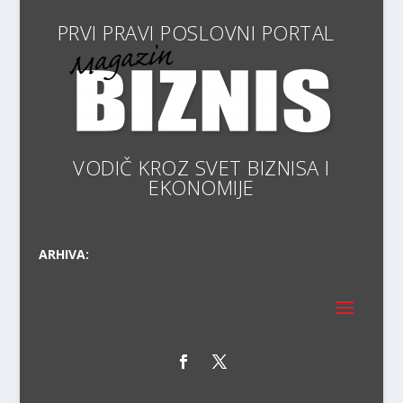
PRVI PRAVI
VODIČ KROZ SVET BIZNISA
ARHIVA:
Sadržaj ovog sajta je zakonom zaštićena intelektualna
svojina preduzeća NiraPlus. Svako neovlašćeno