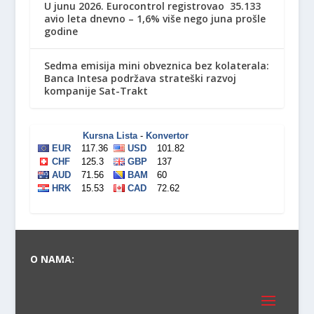
U junu 2026. Eurocontrol registrovao 35.133
avio leta dnevno – 1,6% više nego juna prošle
godine
Sedma emisija mini obveznica bez kolaterala:
Banca Intesa podržava strateški razvoj
kompanije Sat-Trakt
O NAMA: