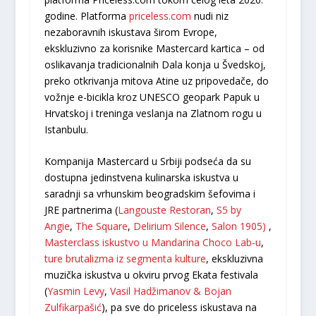
godine. Platforma
priceless.com
nudi niz
nezaboravnih iskustava širom Evrope,
ekskluzivno za korisnike Mastercard kartica – od
oslikavanja tradicionalnih Dala konja u Švedskoj,
preko otkrivanja mitova Atine uz pripovedače, do
vožnje e-bicikla kroz UNESCO geopark Papuk u
Hrvatskoj i treninga veslanja na Zlatnom rogu u
Istanbulu.
Kompanija Mastercard u Srbiji podseća da su
dostupna jedinstvena kulinarska iskustva u
saradnji sa vrhunskim beogradskim šefovima i
JRE partnerima (
Langouste Restoran
,
S5 by
Angie
,
The Square
,
Delirium Silence
,
Salon 1905)
,
Masterclass iskustvo u Mandarina Choco Lab-u
,
ture brutalizma iz segmenta kulture
, ekskluzivna
muzička iskustva u okviru prvog Ekata festivala
(
Yasmin Levy
,
Vasil Hadžimanov & Bojan
Zulfikarpašić
), pa sve do priceless iskustava na