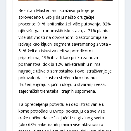
Rezultati Mastercard istraživanja koje je
sprovedeno u Srbiji daju nešto drugačije
procente: 91% ispitanika želi više putovanja, 82%
njih više gastronomskih iskustava, a 71% planira
više aktivnosti na otvorenom. Gastronomija se
izdvaja kao ključni segment savremenog života –
51% želi da iskustva deli sa porodicom i
prijateljima, 19% ih vidi kao priliku za nova
poznanstva, dok bi 12% anketiranih u njima
najradije uživalo samostalno. I ovo istraživanje je
pokazalo da iskustva stečena kroz hranu i
druženje igraju ključnu ulogu u stvaranju veza,
zajedničkih trenutaka i trajnih uspomena.
Ta opredeljenja potvrđuje i deo istraživanje u
kome potrošači u Evropi pokazuju da sve više
traže načine da se ‘isključe’ iz digitalnog sveta
(oko 63% anketiranih planira više aktivnosti a