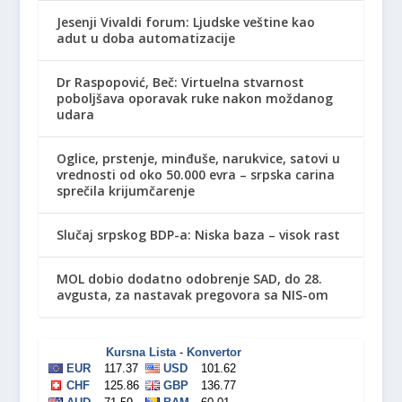
Jesenji Vivaldi forum: Ljudske veštine kao
adut u doba automatizacije
Dr Raspopović, Beč: Virtuelna stvarnost
poboljšava oporavak ruke nakon moždanog
udara
Oglice, prstenje, minđuše, narukvice, satovi u
vrednosti od oko 50.000 evra – srpska carina
sprečila krijumčarenje
Slučaj srpskog BDP-a: Niska baza – visok rast
MOL dobio dodatno odobrenje SAD, do 28.
avgusta, za nastavak pregovora sa NIS-om