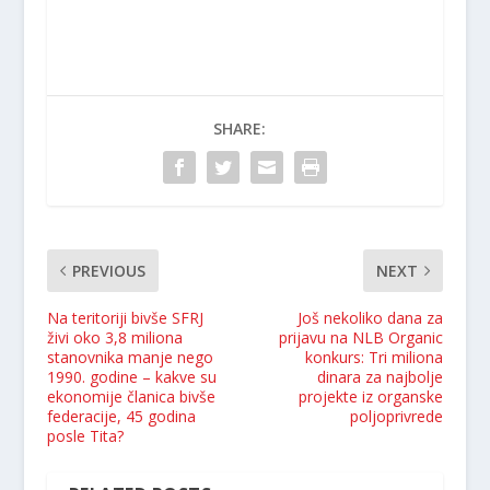
SHARE:
PREVIOUS
NEXT
Na teritoriji bivše SFRJ
Još nekoliko dana za
živi oko 3,8 miliona
prijavu na NLB Organic
stanovnika manje nego
konkurs: Tri miliona
1990. godine – kakve su
dinara za najbolje
ekonomije članica bivše
projekte iz organske
federacije, 45 godina
poljoprivrede
posle Tita?