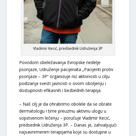
Vladimir Kecić, predsednik Udruženja 3P
Povodom obeležavanja Evropske nedelje
psorijaze, Udruženje pacijenata „Pacijenti protiv
psorijaze – 3P“ organizuje niz aktivnosti u cilju
podizanja svesti javnosti o ovom oboljenju i
dostupnosti efikasnih i bezbednih terapija.
– Naš cilj je da ohrabrimo obolele da se obrate
dermatologu i time preuzmu aktivnu ulogu u
sopstvenom lečenju – poručuje Vladimir Kecić,
predsednik Udruženja 3P. – Danas je, zahvaljujući
najsavremenim terapijama koje su dostupne u