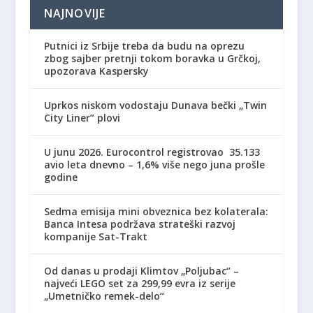
NAJNOVIJE
Putnici iz Srbije treba da budu na oprezu
zbog sajber pretnji tokom boravka u Grčkoj,
upozorava Kaspersky
Uprkos niskom vodostaju Dunava bečki „Twin
City Liner” plovi
U junu 2026. Eurocontrol registrovao 35.133
avio leta dnevno – 1,6% više nego juna prošle
godine
Sedma emisija mini obveznica bez kolaterala:
Banca Intesa podržava strateški razvoj
kompanije Sat-Trakt
Od danas u prodaji Klimtov „Poljubac“ –
najveći LEGO set za 299,99 evra iz serije
„Umetničko remek-delo“