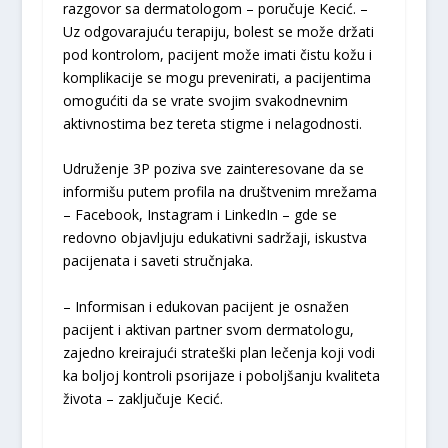
razgovor sa dermatologom – poručuje Kecić. –
Uz odgovarajuću terapiju, bolest se može držati
pod kontrolom, pacijent može imati čistu kožu i
komplikacije se mogu prevenirati, a pacijentima
omogućiti da se vrate svojim svakodnevnim
aktivnostima bez tereta stigme i nelagodnosti.
Udruženje 3P poziva sve zainteresovane da se
informišu putem profila na društvenim mrežama
– Facebook, Instagram i LinkedIn – gde se
redovno objavljuju edukativni sadržaji, iskustva
pacijenata i saveti stručnjaka.
– Informisan i edukovan pacijent je osnažen
pacijent i aktivan partner svom dermatologu,
zajedno kreirajući strateški plan lečenja koji vodi
ka boljoj kontroli psorijaze i poboljšanju kvaliteta
života – zaključuje Kecić.