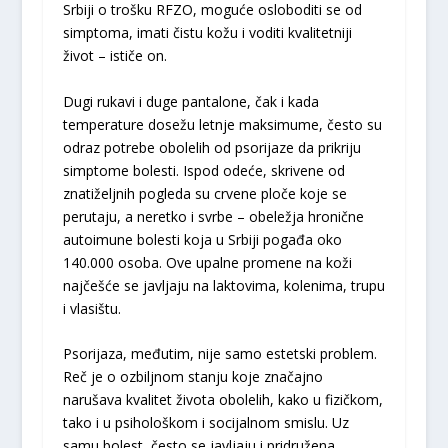
Srbiji o trošku RFZO, moguće osloboditi se od
simptoma, imati čistu kožu i voditi kvalitetniji
život – ističe on.
Dugi rukavi i duge pantalone, čak i kada
temperature dosežu letnje maksimume, često su
odraz potrebe obolelih od psorijaze da prikriju
simptome bolesti. Ispod odeće, skrivene od
znatiželjnih pogleda su crvene ploče koje se
perutaju, a neretko i svrbe – obeležja hronične
autoimune bolesti koja u Srbiji pogađa oko
140.000 osoba. Ove upalne promene na koži
najčešće se javljaju na laktovima, kolenima, trupu
i vlasištu.
Psorijaza, međutim, nije samo estetski problem.
Reč je o ozbiljnom stanju koje značajno
narušava kvalitet života obolelih, kako u fizičkom,
tako i u psihološkom i socijalnom smislu. Uz
samu bolest, često se javljaju i pridružena