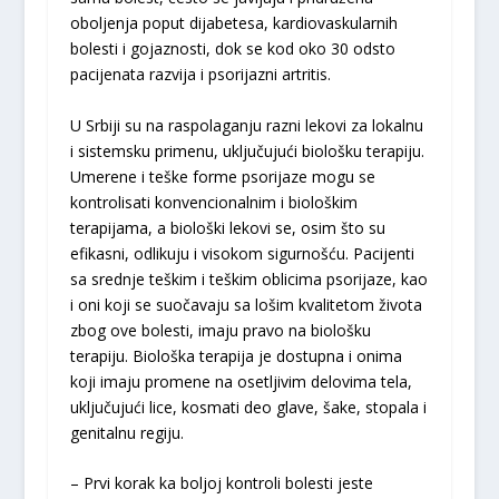
oboljenja poput dijabetesa, kardiovaskularnih
bolesti i gojaznosti, dok se kod oko 30 odsto
pacijenata razvija i psorijazni artritis.
U Srbiji su na raspolaganju razni lekovi za lokalnu
i sistemsku primenu, uključujući biološku terapiju.
Umerene i teške forme psorijaze mogu se
kontrolisati konvencionalnim i biološkim
terapijama, a biološki lekovi se, osim što su
efikasni, odlikuju i visokom sigurnošću. Pacijenti
sa srednje teškim i teškim oblicima psorijaze, kao
i oni koji se suočavaju sa lošim kvalitetom života
zbog ove bolesti, imaju pravo na biološku
terapiju. Biološka terapija je dostupna i onima
koji imaju promene na osetljivim delovima tela,
uključujući lice, kosmati deo glave, šake, stopala i
genitalnu regiju.
– Prvi korak ka boljoj kontroli bolesti jeste