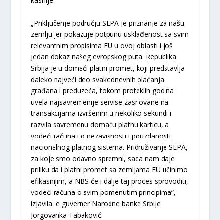
kasnije.
„Priključenje području SEPA je priznanje za našu
zemlju jer pokazuje potpunu usklađenost sa svim
relevantnim propisima EU u ovoj oblasti i još
jedan dokaz našeg evropskog puta. Republika
Srbija je u domaći platni promet, koji predstavlja
daleko najveći deo svakodnevnih plaćanja
građana i preduzeća, tokom proteklih godina
uvela najsavremenije servise zasnovane na
transakcijama izvršenim u nekoliko sekundi i
razvila savremenu domaću platnu karticu, a
vodeći računa i o nezavisnosti i pouzdanosti
nacionalnog platnog sistema. Pridruživanje SEPA,
za koje smo odavno spremni, sada nam daje
priliku da i platni promet sa zemljama EU učinimo
efikasnijim, a NBS će i dalje taj proces sprovoditi,
vodeći računa o svim pomenutim principima”,
izjavila je guverner Narodne banke Srbije
Jorgovanka Tabaković.