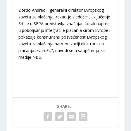
Đorđo Andreoli, generalni direktor Evropskog
saveta za plaćanja, rekao je sledeće: „Uključenje
Srbije u SEPA predstavlja značajan korak napred
u poboljšanju integracije plaćanja širom Evrope i
pokazuje kontinuiranu posvećenost Evropskog
saveta za plaćanja harmonizaciji elektronskih
plaćanja izvan EU”, navodi se u saopštenju za
medije NBS.
SHARE: