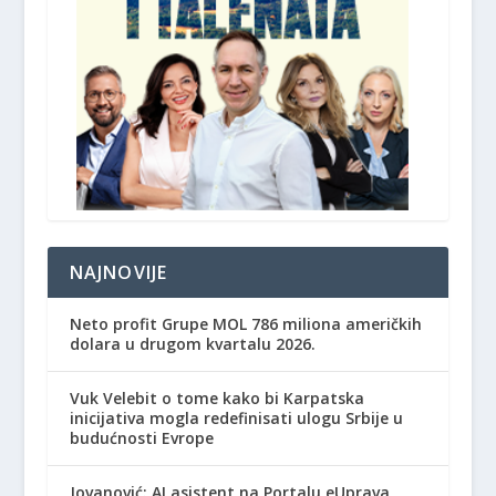
NAJNOVIJE
Neto profit Grupe MOL 786 miliona američkih
dolara u drugom kvartalu 2026.
Vuk Velebit o tome kako bi Karpatska
inicijativa mogla redefinisati ulogu Srbije u
budućnosti Evrope
Jovanović: AI asistent na Portalu eUprava