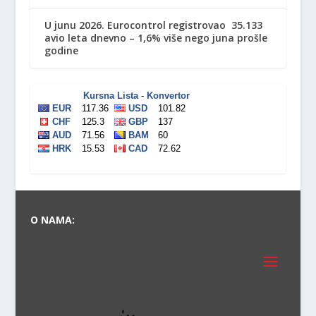
U junu 2026. Eurocontrol registrovao 35.133
avio leta dnevno – 1,6% više nego juna prošle
godine
O NAMA: