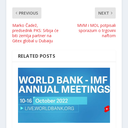
PREVIOUS
NEXT
Marko Čadež,
MVM i MOL potpisali
predsednik PKS: Srbija će
sporazum o trgovini
biti zemlja partner na
naftom
Gitex global u Dubaiju
RELATED POSTS