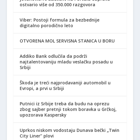
ostvario više od 350.000 razgovora
Viber: Postoji formula za bezbednije
digitalno porodično leto
OTVORENA MOL SERVISNA STANICA U BORU
Addiko Bank odlučila da podrži
najtalentovaniju mladu veslačku posadu u
Srbiji
Škoda je treći najprodavaniji automobil u
Evropi, a prvi u Srbiji
Putnici iz Srbije treba da budu na oprezu
zbog sajber pretnji tokom boravka u Grčkoj,
upozorava Kaspersky
Uprkos niskom vodostaju Dunava bečki „Twin
City Liner” plovi