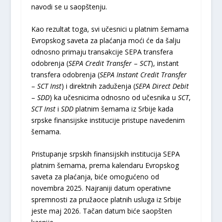
navodi se u saopštenju.
Kao rezultat toga, svi učesnici u platnim šemama
Evropskog saveta za plaćanja moći će da šalju
odnosno primaju transakcije SEPA transfera
odobrenja (
SEPA
Credit
Transfer
–
SCT
), instant
transfera odobrenja (
SEPA
Instant
Credit
Transfer
–
SCT
Inst
) i direktnih zaduženja (
SEPA
Direct
Debit
–
SDD
) ka učesnicima odnosno od učesnika u
SCT
,
SCT
Inst
i
SDD
platnim šemama iz Srbije kada
srpske finansijske institucije pristupe navedenim
šemama.
Pristupanje srpskih finansijskih institucija SEPA
platnim šemama, prema kalendaru Evropskog
saveta za plaćanja, biće omogućeno od
novembra 2025. Najraniji datum operativne
spremnosti za pružaoce platnih usluga iz Srbije
jeste maj 2026. Tačan datum biće saopšten