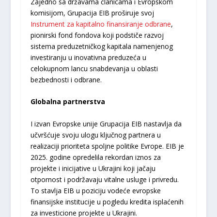
Zajedno sa državama članicama i Evropskom
komisijom, Grupacija EIB proširuje svoj
Instrument za kapitalno finansiranje odbrane
,
pionirski fond fondova koji podstiče razvoj
sistema preduzetničkog kapitala namenjenog
investiranju u inovativna preduzeća u
celokupnom lancu snabdevanja u oblasti
bezbednosti i odbrane.
Globalna partnerstva
I izvan Evropske unije Grupacija EIB nastavlja da
učvršćuje svoju ulogu ključnog partnera u
realizaciji prioriteta spoljne politike Evrope. EIB je
2025. godine opredelila rekordan iznos za
projekte i inicijative u Ukrajini koji jačaju
otpornost i podržavaju vitalne usluge i privredu.
To stavlja EIB u poziciju vodeće evropske
finansijske institucije u pogledu kredita isplaćenih
za investicione projekte u Ukrajini.