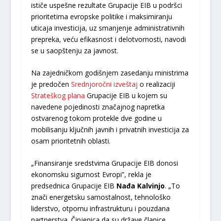
ističe uspešne rezultate Grupacije EIB u podršci
prioritetima evropske politike i maksimiranju
uticaja investicija, uz smanjenje administrativnih
prepreka, veću efikasnost i delotvornosti, navodi
se u saopštenju za javnost.
Na zajedničkom godišnjem zasedanju ministrima
je predočen
Srednjoročni izveštaj
o realizaciji
Strateškog plana
Grupacije EIB u kojem su
navedene pojedinosti značajnog napretka
ostvarenog tokom protekle dve godine u
mobilisanju ključnih javnih i privatnih investicija za
osam prioritetnih oblasti.
„Finansiranje sredstvima Grupacije EIB donosi
ekonomsku sigurnost Evropi”, rekla je
predsednica Grupacije EIB
Nađa Kalvinjo
. „To
znači energetsku samostalnost, tehnološko
liderstvo, otpornu infrastrukturu i pouzdana
partnerstva. Činjenica da su države članice