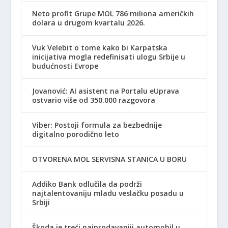
Neto profit Grupe MOL 786 miliona američkih
dolara u drugom kvartalu 2026.
Vuk Velebit o tome kako bi Karpatska
inicijativa mogla redefinisati ulogu Srbije u
budućnosti Evrope
Jovanović: AI asistent na Portalu eUprava
ostvario više od 350.000 razgovora
Viber: Postoji formula za bezbednije
digitalno porodično leto
OTVORENA MOL SERVISNA STANICA U BORU
Addiko Bank odlučila da podrži
najtalentovaniju mladu veslačku posadu u
Srbiji
Škoda je treći najprodavaniji automobil u