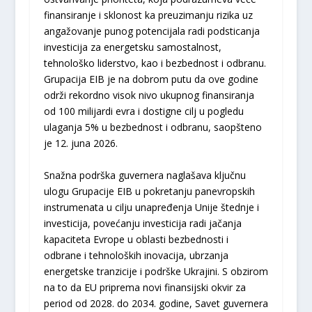
finansiranje i sklonost ka preuzimanju rizika uz
angažovanje punog potencijala radi podsticanja
investicija za energetsku samostalnost,
tehnološko liderstvo, kao i bezbednost i odbranu.
Grupacija EIB je na dobrom putu da ove godine
održi rekordno visok nivo ukupnog finansiranja
od 100 milijardi evra i dostigne cilj u pogledu
ulaganja 5% u bezbednost i odbranu, saopšteno
je 12. juna 2026.
Snažna podrška guvernera naglašava ključnu
ulogu Grupacije EIB u pokretanju panevropskih
instrumenata u cilju unapređenja Unije štednje i
investicija, povećanju investicija radi jačanja
kapaciteta Evrope u oblasti bezbednosti i
odbrane i tehnoloških inovacija, ubrzanja
energetske tranzicije i podrške Ukrajini. S obzirom
na to da EU priprema novi finansijski okvir za
period od 2028. do 2034. godine, Savet guvernera