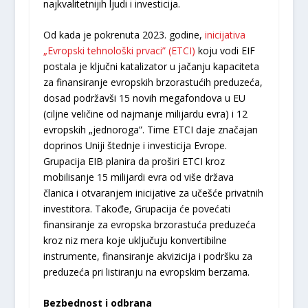
najkvalitetnijih ljudi i investicija.
Od kada je pokrenuta 2023. godine,
inicijativa
„Evropski tehnološki prvaci” (ETCI)
koju vodi EIF
postala je ključni katalizator u jačanju kapaciteta
za finansiranje evropskih brzorastućih preduzeća,
dosad podržavši 15 novih megafondova u EU
(ciljne veličine od najmanje milijardu evra) i 12
evropskih „jednoroga”. Time ETCI daje značajan
doprinos Uniji štednje i investicija Evrope.
Grupacija EIB planira da proširi ETCI kroz
mobilisanje 15 milijardi evra od više država
članica i otvaranjem inicijative za učešće privatnih
investitora. Takođe, Grupacija će povećati
finansiranje za evropska brzorastuća preduzeća
kroz niz mera koje uključuju konvertibilne
instrumente, finansiranje akvizicija i podršku za
preduzeća pri listiranju na evropskim berzama.
Bezbednost i odbrana