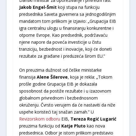
Danski ministar za oporezivanje i privredni rast
Jakob Engel-Šmit
koji stupa na funkciju
predsednika Saveta guvernera sa jednogodišnjim
mandatom tom prilikom je izjavio: „Grupacija EIB
igra centralnu ulogu u finansiranju konkurentne i
otporne Evrope. Kao predsednik, podržavaću
njene napore da poveća investicije u čistu
tranziciju, bezbednost i inovacije, koji će doneti
rezultate za građane i preduzeća širom EU.”
On preuzima dužnost od češke ministarke
finansija
Alene Šilerove
, koja je rekla: „Tokom
prošle godine Grupacija EIB je dokazala
sposobnost da postiže rezultate i u izazovnom
globalnom privrednom i bezbednosnom
okruženju. Čvrsto verujem da će nastaviti da niže
uspehe koristeći taj snažan zamah.” U
Revizorskom odboru
EIB,
Tereza Rogić Lugarić
preuzima funkciju od
Katje Pluto
kao nova
predsednica. Odbor je istom prilikom predstavio