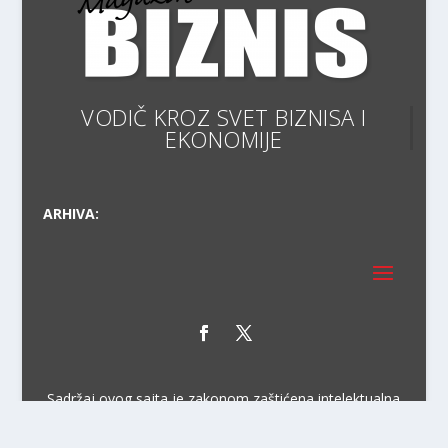
VODIČ KROZ SVET BIZNISA I EK
ARHIVA:
Sadržaj ovog sajta je zakonom zaštićena intelektualna
svojina preduzeća NiraPlus. Svako neovlašćeno
korišćenje, kopiranje, objavljivanje celine ili delova bilo
kog proizvoda NiraPlus je kažnjivo po zakonu.