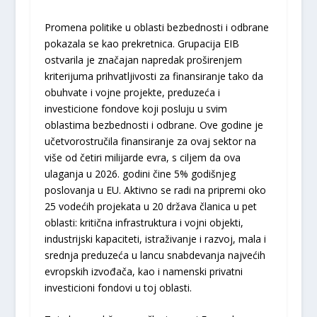
Promena politike u oblasti bezbednosti i odbrane
pokazala se kao prekretnica. Grupacija EIB
ostvarila je značajan napredak proširenjem
kriterijuma prihvatljivosti za finansiranje tako da
obuhvate i vojne projekte, preduzeća i
investicione fondove koji posluju u svim
oblastima bezbednosti i odbrane. Ove godine je
učetvorostručila finansiranje za ovaj sektor na
više od četiri milijarde evra, s ciljem da ova
ulaganja u 2026. godini čine 5% godišnjeg
poslovanja u EU. Aktivno se radi na pripremi oko
25 vodećih projekata u 20 država članica u pet
oblasti: kritična infrastruktura i vojni objekti,
industrijski kapaciteti, istraživanje i razvoj, mala i
srednja preduzeća u lancu snabdevanja najvećih
evropskih izvođača, kao i namenski privatni
investicioni fondovi u toj oblasti.