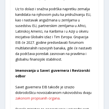
Uz to dolazi i snažna podrška napretku zemalja
kandidata na njihovom putu ka pridruživanju EU,
kao i nastavak angažmana u zemljama u
susedstvu EU, partnerskim zemljama u Africi,
Latinskoj Americi, na Karibima i u Aziji u okviru
inicijativa Globalni izlaz i Tim Evropa. Grupacija
EIB će 2027. godine predsedavati forumom
multilateralnih razvojnih banaka, gde će nastaviti
da podržava poredak zasnovan na pravilima i
globalnu finansijski stabilnost.
Imenovanja u Savet guvernera i Revizorski
odbor
Savet guvernera EIB takođe je izrazio
dobrodošlicu novoizabranom rukovodstvu dvaju
zakonom propisanih organa
.