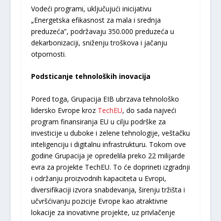
Vodeći programi, uključujući inicijativu
„Energetska efikasnost za mala i srednja
preduzeća”, podržavaju 350.000 preduzeća u
dekarbonizaciji, sniženju troškova i jačanju
otpornosti.
Podsticanje tehnoloških inovacija
Pored toga, Grupacija EIB ubrzava tehnološko
lidersko Evrope kroz
TechEU
, do sada najveći
program finansiranja EU u cilju podrške za
investicije u duboke i zelene tehnologije, veštačku
inteligenciju i digitalnu infrastrukturu. Tokom ove
godine Grupacija je opredelila preko 22 milijarde
evra za projekte TechEU. To će doprineti izgradnji
i održanju proizvodnih kapaciteta u Evropi,
diversifikaciji izvora snabdevanja, širenju tržišta i
učvršćivanju pozicije Evrope kao atraktivne
lokacije za inovativne projekte, uz privlačenje