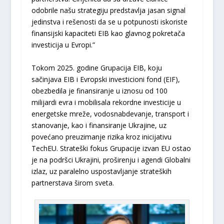
odobrile našu strategiju predstavlja jasan signal
jedinstva i rešenosti da se u potpunosti iskoriste
finansijski kapaciteti EIB kao glavnog pokretača
investicija u Evropi.”
Tokom 2025. godine Grupacija EIB, koju
sačinjava EIB i Evropski investicioni fond (EIF),
obezbedila je finansiranje u iznosu od 100
milijardi evra i mobilisala rekordne investicije u
energetske mreže, vodosnabdevanje, transport i
stanovanje, kao i finansiranje Ukrajine, uz
povećano preuzimanje rizika kroz inicijativu
TechEU. Strateški fokus Grupacije izvan EU ostao
je na podršci Ukrajini, proširenju i agendi Globalni
izlaz, uz paralelno uspostavljanje strateških
partnerstava širom sveta.