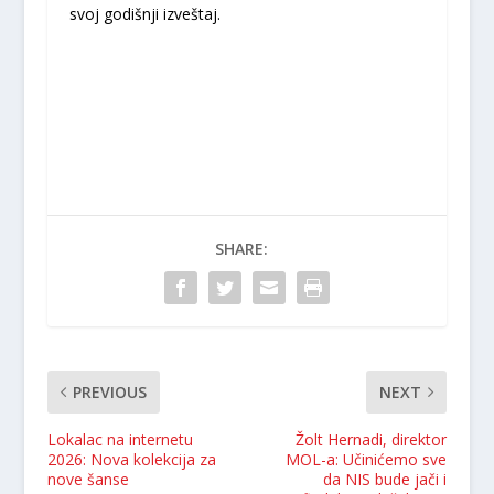
svoj godišnji izveštaj.
SHARE:
PREVIOUS
NEXT
Lokalac na internetu
Žolt Hernadi, direktor
2026: Nova kolekcija za
MOL-a: Učinićemo sve
nove šanse
da NIS bude jači i