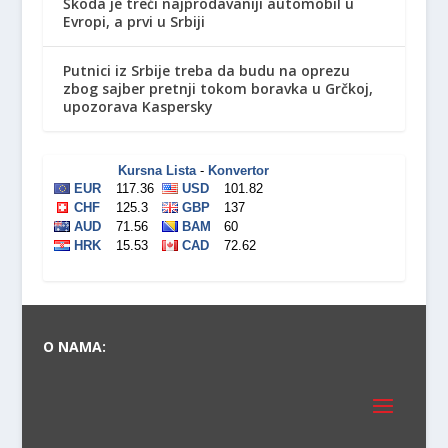
Škoda je treći najprodavaniji automobil u
Evropi, a prvi u Srbiji
Putnici iz Srbije treba da budu na oprezu
zbog sajber pretnji tokom boravka u Grčkoj,
upozorava Kaspersky
O NAMA: