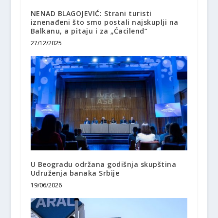
NENAD BLAGOJEVIĆ: Strani turisti
iznenađeni što smo postali najskuplji na
Balkanu, a pitaju i za „Ćacilend“
27/12/2025
U Beogradu održana godišnja skupština
Udruženja banaka Srbije
19/06/2026