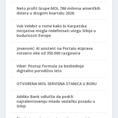
Neto profit Grupe MOL 786 miliona američkih
dolara u drugom kvartalu 2026.
Vuk Velebit o tome kako bi Karpatska
inicijativa mogla redefinisati ulogu Srbije u
budućnosti Evrope
Jovanović: AI asistent na Portalu eUprava
ostvario više od 350.000 razgovora
Viber: Postoji formula za bezbednije
digitalno porodično leto
OTVORENA MOL SERVISNA STANICA U BORU
Addiko Bank odlučila da podrži
najtalentovaniju mladu veslačku posadu u
Srbiji