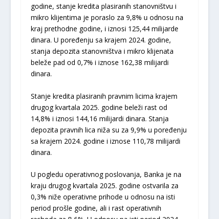
godine, stanje kredita plasiranih stanovništvu i
mikro klijentima je poraslo za 9,8% u odnosu na
kraj prethodne godine, i iznosi 125,44 milijarde
dinara. U poređenju sa krajem 2024. godine,
stanja depozita stanovništva i mikro klijenata
beleže pad od 0,7% i iznose 162,38 milijardi
dinara.
Stanje kredita plasiranih pravnim licima krajem
drugog kvartala 2025. godine beleži rast od
14,8% i iznosi 144,16 milijardi dinara. Stanja
depozita pravnih lica niža su za 9,9% u poređenju
sa krajem 2024. godine i iznose 110,78 milijardi
dinara.
U pogledu operativnog poslovanja, Banka je na
kraju drugog kvartala 2025. godine ostvarila za
0,3% niže operativne prihode u odnosu na isti
period prošle godine, ali i rast operativnih