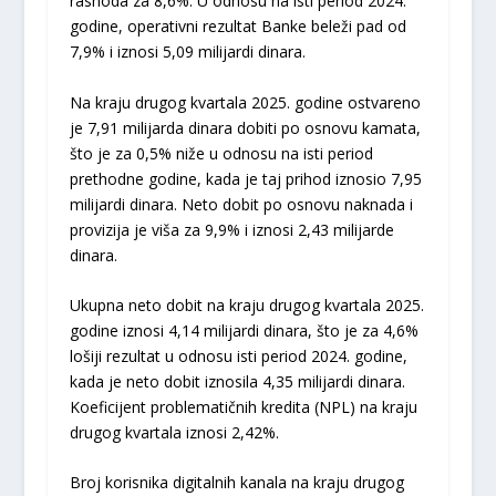
rashoda za 8,6%. U odnosu na isti period 2024.
godine, operativni rezultat Banke beleži pad od
7,9% i iznosi 5,09 milijardi dinara.
Na kraju drugog kvartala 2025. godine ostvareno
je 7,91 milijarda dinara dobiti po osnovu kamata,
što je za 0,5% niže u odnosu na isti period
prethodne godine, kada je taj prihod iznosio 7,95
milijardi dinara. Neto dobit po osnovu naknada i
provizija je viša za 9,9% i iznosi 2,43 milijarde
dinara.
Ukupna neto dobit na kraju drugog kvartala 2025.
godine iznosi 4,14 milijardi dinara, što je za 4,6%
lošiji rezultat u odnosu isti period 2024. godine,
kada je neto dobit iznosila 4,35 milijardi dinara.
Koeficijent problematičnih kredita (NPL) na kraju
drugog kvartala iznosi 2,42%.
Broj korisnika digitalnih kanala na kraju drugog