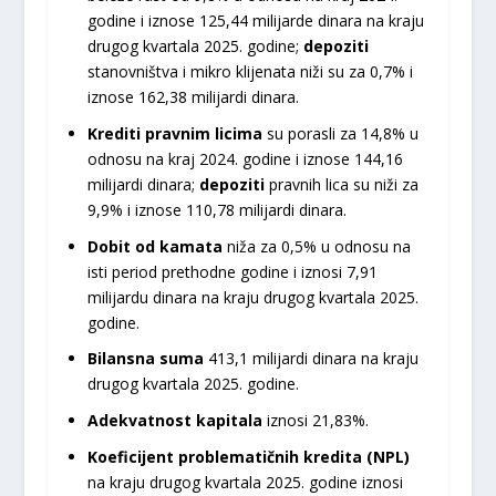
godine i iznose 125,44 milijarde dinara na kraju
drugog kvartala 2025. godine;
depoziti
stanovništva i mikro klijenata niži su za 0,7% i
iznose 162,38 milijardi dinara.
Krediti pravnim licima
su porasli za 14,8% u
odnosu na kraj 2024. godine i iznose 144,16
milijardi dinara;
depoziti
pravnih lica su niži za
9,9% i iznose 110,78 milijardi dinara.
Dobit od kamata
niža za 0,5% u odnosu na
isti period prethodne godine i iznosi 7,91
milijardu dinara na kraju drugog kvartala 2025.
godine.
Bilansna suma
413,1 milijardi dinara na kraju
drugog kvartala 2025. godine.
Adekvatnost kapitala
iznosi 21,83%.
Koeficijent problematičnih kredita (NPL)
na kraju drugog kvartala 2025. godine iznosi