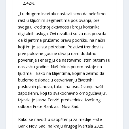
2,42%.
„I u drugom kvartalu nastavili smo da beležimo
rast u ključnim segmentima poslovanja, pre
svega u kreditnoj aktivnosti i broju korisnika
digitalnih usluga. Ovi rezultati su za nas potvrda
da klijentima pružamo pravu podršku, na način
koji im je zaista potreban. Pozitivni trendovi iz
prve polovine godine ulivaju nam dodatno
poverenje i energiju da nastavimo istim putem i u
nastavku godine. Naš fokus pritom ostaje na
ljudima – kako na klijentima, kojima želimo da
budemo oslonac u ostvarivanju životnih i
poslovnih planova, tako i na osnaživanju naših
zaposlenih, koji to svakodnevno omogućavaju“,
izjavila je Jasna Terzić, predsednica Izvršnog
odbora Erste Bank a.d. Novi Sad.
Kako se navodi u saopštenju za medije Erste
Bank Novi Sad, na kraju drugog kvartala 2025.