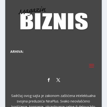
PR
ARHIVA:
Sadržaj ovog sajta je zakonom zaštićena intelektualna
svojina preduzeća NiraPlus. Svako neovlašćeno
korišćenje, kopiranje, objavljivanje celine ili delova bilo