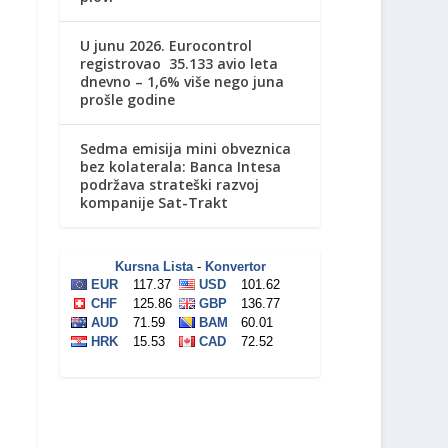
U junu 2026. Eurocontrol
registrovao 35.133 avio leta
dnevno – 1,6% više nego juna
prošle godine
Sedma emisija mini obveznica
bez kolaterala: Banca Intesa
podržava strateški razvoj
kompanije Sat-Trakt