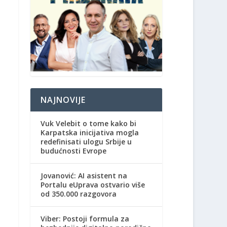
NAJNOVIJE
Vuk Velebit o tome kako bi
Karpatska inicijativa mogla
redefinisati ulogu Srbije u
budućnosti Evrope
Jovanović: AI asistent na
Portalu eUprava ostvario više
od 350.000 razgovora
Viber: Postoji formula za