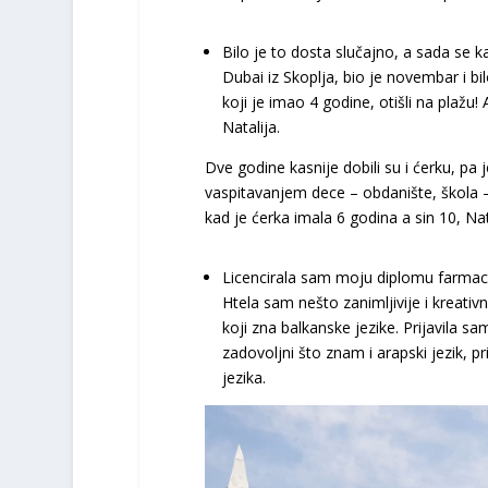
Bilo je to dosta slučajno, a sada se k
Dubai iz Skoplja, bio je novembar i
koji je imao 4 godine, otišli na plažu!
Natalija.
Dve godine kasnije dobili su i ćerku, pa 
vaspitavanjem dece – obdanište, škola – 
kad je ćerka imala 6 godina a sin 10, Nata
Licencirala sam moju diplomu farmace
Htela sam nešto zanimljivije i kreativ
koji zna balkanske jezike. Prijavila s
zadovoljni što znam i arapski jezik, pr
jezika.