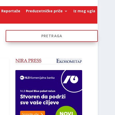
Reportaže
Preduzetničke priče
Iz mog ugla