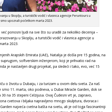
nju u Skoplju, a turistički vodič i vlasnica agencije Peruntours u
u smo upoznali početkom marta 2023.
eć ponosni ljudi na sve što su uradili za nekoliko decenija –
azovanju u Skoplju, a turistički vodič i vlasnica agencije u
marta 2023.
dinjenih Arapskih Emirata (UAE), Natalija je došla pre 15 godina, na
 suprugom, softverskim inženjerom, koji je prihvatio rad na
a je nastavljen drugi projekat, pa sledeći i tako, evo, već 15
riču o životu u Dubaiju, i za turizam u ovom delu sveta. Za naš
 smo 11. marta, oko podneva, u Dubai Miracle Garden, dok se
0 na 35 stepeni Celzijusa. Ovaj Čudesni vrt je, zapravo,
iona cvetova i biljaka napravljeno mnogo skulptura, dvoraca i
 Garden najveća cvetna bašta na svetu, ali je od toga fascinantniji