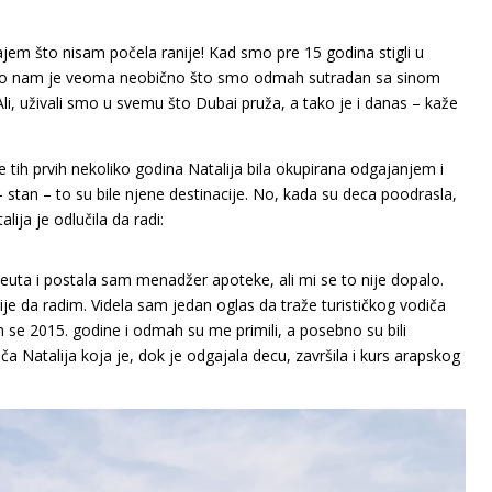
ajem što nisam počela ranije! Kad smo pre 15 godina stigli u
 bilo nam je veoma neobično što smo odmah sutradan sa sinom
 Ali, uživali smo u svemu što Dubai pruža, a tako je i danas – kaže
je tih prvih nekoliko godina Natalija bila okupirana odgajanjem i
stan – to su bile njene destinacije. No, kada su deca poodrasla,
lija je odlučila da radi:
uta i postala sam menadžer apoteke, ali mi se to nije dopalo.
nije da radim. Videla sam jedan oglas da traže turističkog vodiča
am se 2015. godine i odmah su me primili, a posebno su bili
iča Natalija koja je, dok je odgajala decu, završila i kurs arapskog