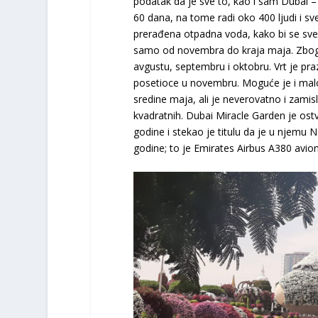
podatak da je sve to, kao i sam Dubai –
60 dana, na tome radi oko 400 ljudi i sv
prerađena otpadna voda, kako bi se sve is
samo od novembra do kraja maja. Zbog v
avgustu, septembru i oktobru. Vrt je pr
posetioce u novembru. Moguće je i ma
sredine maja, ali je neverovatno i zamis
kvadratnih. Dubai Miracle Garden je ostv
godine i stekao je titulu da je u njemu 
godine; to je Emirates Airbus A380 avion 