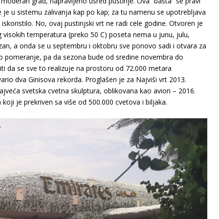
 moderan grad, napravljeno usred pustinje. Ova “bašta” se pravi
e je u sistemu zalivanja kap po kap; za tu namenu se upotrebljava
koristilo. No, ovaj pustinjski vrt ne radi cele godine. Otvoren je
isokih temperatura (preko 50 C) poseta nema u junu, julu,
azan, a onda se u septembru i oktobru sve ponovo sadi i otvara za
lo pomeranje, pa da sezona bude od sredine novembra do
liti da se sve to realizuje na prostoru od 72.000 metara
ario dva Ginisova rekorda. Proglašen je za Najviši vrt 2013.
Najveća svetska cvetna skulptura, oblikovana kao avion – 2016.
koji je prekriven sa više od 500.000 cvetova i biljaka.