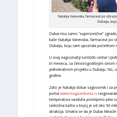
Natalija Vanevska, farmaceut po obrazova
Dubaiju, koj
Dubai nisu samo “supersonične” zgrade, v
kaže Natalija Vanevska, farmaceut po obr
Dubaiju, koju sam upoznala početkom 
U ovaj najpoznatiji turistički centar Uje
tri meseca, sa četvorogodišnjim sinom i
jednokratnom projektu u Dubaiju. No, ond
godina.
Zato je Natalija dobar sagovornik i za p
portal
www.magazinbiznis.rs
razgovarale
temperatura vazduha postepeno pela sa 3
raskošna bašta u kojoj je od oko 50 mil
atrakcija. Smatra se da je Dubai Miracle