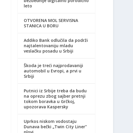
bezbednije digitalno porodično
leto
OTVORENA MOL SERVISNA
STANICA U BORU
Addiko Bank odlučila da podrži
najtalentovaniju mladu
veslačku posadu u Srbiji
Škoda je treći najprodavaniji
automobil u Evropi, a prvi u
Srbiji
Putnici iz Srbije treba da budu
na oprezu zbog sajber pretnji
tokom boravka u Grčkoj,
upozorava Kaspersky
Uprkos niskom vodostaju
Dunava bečki „Twin City Liner”
plovi