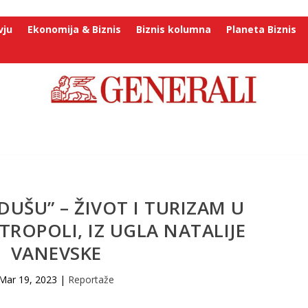
vju
Ekonomija & Biznis
Biznis kolumna
Planeta Biznis
“DUŠU” – ŽIVOT I TURIZAM U
TROPOLI, IZ UGLA NATALIJE
VANEVSKE
Mar 19, 2023
|
Reportaže