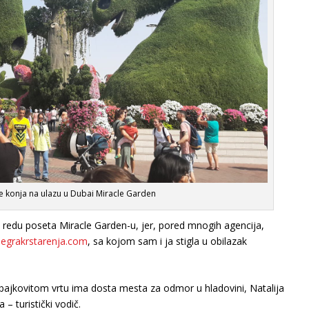
e konja na ulazu u Dubai Miracle Garden
o redu poseta Miracle Garden-u, jer, pored mnogih agencija,
egrakrstarenja.com
, sa kojom sam i ja stigla u obilazak
ajkovitom vrtu ima dosta mesta za odmor u hladovini, Natalija
– turistički vodič.