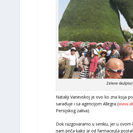
Zelene skulptur
Nataliji Vanevskoj je ovo ko zna koja p
sarađuje i sa agencijom Allegra (
www.all
Persijskog zaliva).
Dok razgovaramo u seniku, jer u ovom b
nam priča kako je od farmaceuta postala 