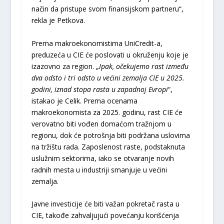
način da pristupe svom finansijskom partneru“,
rekla je Petkova.
Prema makroekonomistima UniCredit-a,
preduzeća u CIE će poslovati u okruženju koje je
izazovno za region. „
Ipak, očekujemo rast između
dva odsto i tri odsto u većini zemalja CIE u 2025.
godini, iznad stopa rasta u zapadnoj Evropi
“,
istakao je Celik. Prema ocenama
makroekonomista za 2025. godinu, rast CIE će
verovatno biti vođen domaćom tražnjom u
regionu, dok će potrošnja biti podržana uslovima
na tržištu rada. Zaposlenost raste, podstaknuta
uslužnim sektorima, iako se otvaranje novih
radnih mesta u industriji smanjuje u većini
zemalja.
Javne investicije će biti važan pokretač rasta u
CIE, takođe zahvaljujući povećanju korišćenja