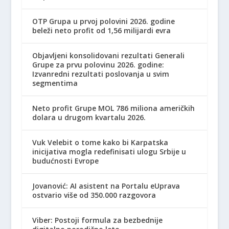
OTP Grupa u prvoj polovini 2026. godine
beleži neto profit od 1,56 milijardi evra
Objavljeni konsolidovani rezultati Generali
Grupe za prvu polovinu 2026. godine:
Izvanredni rezultati poslovanja u svim
segmentima
Neto profit Grupe MOL 786 miliona američkih
dolara u drugom kvartalu 2026.
Vuk Velebit o tome kako bi Karpatska
inicijativa mogla redefinisati ulogu Srbije u
budućnosti Evrope
Jovanović: AI asistent na Portalu eUprava
ostvario više od 350.000 razgovora
Viber: Postoji formula za bezbednije