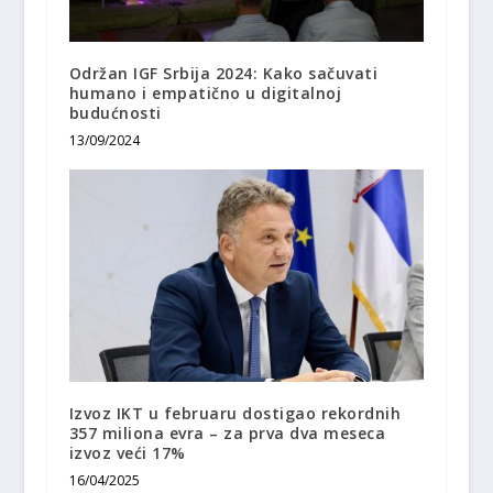
Održan IGF Srbija 2024: Kako sačuvati
humano i empatično u digitalnoj
budućnosti
13/09/2024
Izvoz IKT u februaru dostigao rekordnih
357 miliona evra – za prva dva meseca
izvoz veći 17%
16/04/2025