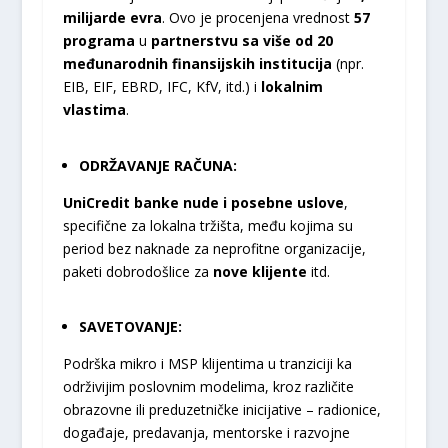
milijarde evra
. Ovo je procenjena vrednost
57
programa
u
partnerstvu sa više od 20
međunarodnih finansijskih institucija
(npr.
EIB, EIF, EBRD, IFC, KfV, itd.) i
lokalnim
vlastima
.
ODRŽAVANJE RAČUNA:
UniCredit banke nude i posebne uslove
,
specifične za lokalna tržišta, među kojima su
period bez naknade za neprofitne organizacije,
paketi dobrodošlice za
nove klijente
itd.
SAVETOVANJE:
Podrška mikro i MSP klijentima u tranziciji ka
održivijim poslovnim modelima, kroz različite
obrazovne ili preduzetničke inicijative – radionice,
događaje, predavanja, mentorske i razvojne