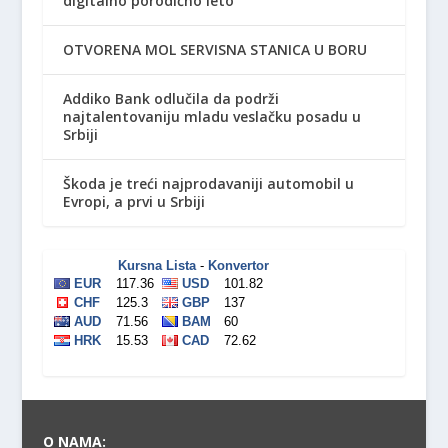
digitalno porodično leto
OTVORENA MOL SERVISNA STANICA U BORU
Addiko Bank odlučila da podrži
najtalentovaniju mladu veslačku posadu u
Srbiji
Škoda je treći najprodavaniji automobil u
Evropi, a prvi u Srbiji
O NAMA: