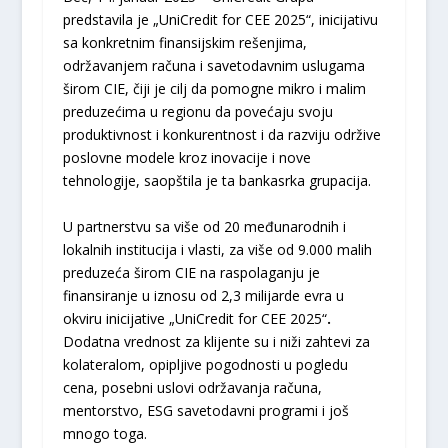
predstavila je „UniCredit for CEE 2025“, inicijativu
sa konkretnim finansijskim rešenjima,
održavanjem računa i savetodavnim uslugama
širom CIE, čiji je cilj da pomogne mikro i malim
preduzećima u regionu da povećaju svoju
produktivnost i konkurentnost i da razviju održive
poslovne modele kroz inovacije i nove
tehnologije, saopštila je ta bankasrka grupacija.
U partnerstvu sa više od 20 međunarodnih i
lokalnih institucija i vlasti, za više od 9.000 malih
preduzeća širom CIE na raspolaganju je
finansiranje u iznosu od 2,3 milijarde evra u
okviru inicijative „UniCredit for CEE 2025“
.
Dodatna vrednost za klijente su i niži zahtevi za
kolateralom, opipljive pogodnosti u pogledu
cena, posebni uslovi održavanja računa,
mentorstvo, ESG savetodavni programi i još
mnogo toga.