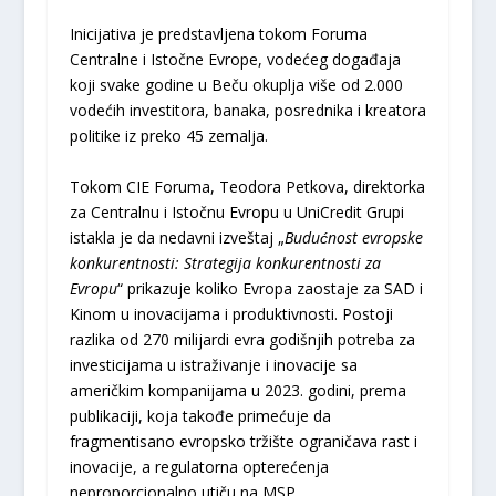
Inicijativa je predstavljena tokom Foruma
Centralne i Istočne Evrope, vodećeg događaja
koji svake godine u Beču okuplja više od 2.000
vodećih investitora, banaka, posrednika i kreatora
politike iz preko 45 zemalja.
Tokom CIE Foruma, Teodora Petkova, direktorka
za Centralnu i Istočnu Evropu u UniCredit Grupi
istakla je da nedavni izveštaj „
Budućnost evropske
konkurentnosti: Strategija konkurentnosti za
Evropu
“ prikazuje koliko Evropa zaostaje za SAD i
Kinom u inovacijama i produktivnosti. Postoji
razlika od 270 milijardi evra godišnjih potreba za
investicijama u istraživanje i inovacije sa
američkim kompanijama u 2023. godini, prema
publikaciji, koja takođe primećuje da
fragmentisano evropsko tržište ograničava rast i
inovacije, a regulatorna opterećenja
neproporcionalno utiču na MSP.