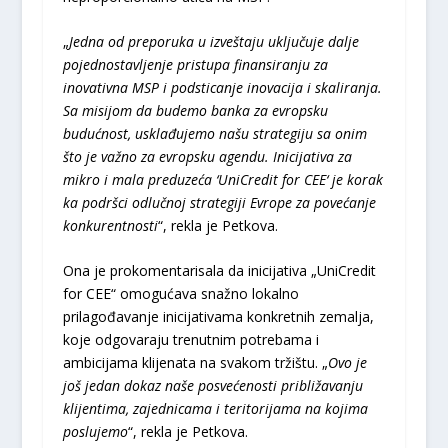
„
Jedna od preporuka u izveštaju uključuje dalje
pojednostavljenje pristupa finansiranju za
inovativna MSP i podsticanje inovacija i skaliranja.
Sa misijom da budemo banka za evropsku
budućnost, usklađujemo našu strategiju sa onim
što je važno za evropsku agendu. Inicijativa za
mikro i mala preduzeća ‘UniCredit for CEE‘ je korak
ka podršci odlučnoj strategiji Evrope za povećanje
konkurentnosti
“, rekla je Petkova.
Ona je prokomentarisala da inicijativa „UniCredit
for CEE“ omogućava snažno lokalno
prilagođavanje inicijativama konkretnih zemalja,
koje odgovaraju trenutnim potrebama i
ambicijama klijenata na svakom tržištu. „
Ovo je
još jedan dokaz naše posvećenosti približavanju
klijentima, zajednicama i teritorijama na kojima
poslujemo
“, rekla je Petkova.