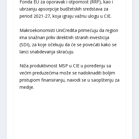
Fonda EU za oporavak i otpornost (RRF), kao i
ubrzanju apsorpcije budžetskih sredstava za
period 2021-27, koja igraju važnu ulogu u CIE.
Makroekonomisti UniCredita primećuju da region
ima snažnan priliv direktnih stranih investicija
(SDI), za koje očekuju da će se povećati kako se
lanci snabdevanja skraćuju.
Niža produktivnost MSP u CIE u poređenju sa
većim preduzećima može se nadoknaditi boljim
pristupom finansiranju, navodi se u saopštenju za
medije.