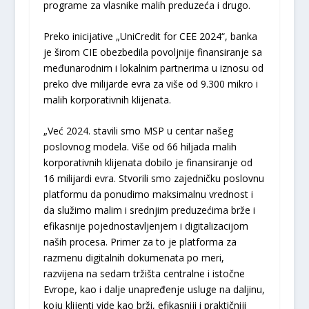
programe za vlasnike malih preduzeća i drugo.
Preko inicijative „UniCredit for CEE 2024“, banka
je širom CIE obezbedila povoljnije finansiranje sa
međunarodnim i lokalnim partnerima u iznosu od
preko dve milijarde evra za više od 9.300 mikro i
malih korporativnih klijenata.
„Već 2024. stavili smo MSP u centar našeg
poslovnog modela. Više od 66 hiljada malih
korporativnih klijenata dobilo je finansiranje od
16 milijardi evra. Stvorili smo zajedničku poslovnu
platformu da ponudimo maksimalnu vrednost i
da služimo malim i srednjim preduzećima brže i
efikasnije pojednostavljenjem i digitalizacijom
naših procesa. Primer za to je platforma za
razmenu digitalnih dokumenata po meri,
razvijena na sedam tržišta centralne i istočne
Evrope, kao i dalje unapređenje usluge na daljinu,
koju klijenti vide kao brži, efikasniji i praktičniji