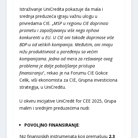
Istraživanje UniCredita pokazuje da mala i
srednja preduzeća igraju važnu ulogu u
privredama CIE. „
MSP u regionu CIE doprinosi
prometu i zapošljavanju više nego njihovi
konkurenti u EU. U CIE oni takođe doprinose više
BDP-u od velikih kompanija. Međutim, oni imaju
nižu produktivnost u poređenju sa većim
kompanijama. Jedna od mera za rešavanje ovog
problema je dalje poboljšanje pristupa
finansiranju
“, rekao je na Forumu CIE Gokce
Celik, viši ekonomista za CIE, Grupna investiciona
strategija, u UniCreditu.
U okviru inicijative UniCredit for CEE 2025, Grupa
malim i srednjim preduzećima nudi:
POVOLJNO FINANSIRANJE
:
Niz finansijskih instrumenata koji premašuju
2,3