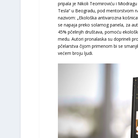
pripala je Nikoli Teomiroviću i Miodragu
Tesla“ u Beogradu, pod mentorstvom nas
nazivom: „Ekološka antivarozna košnica“
se napaja preko solarnog panela, za aut
45% pčelinjih društava, pomoću ekološke
medu. Autori pronalaska su doprineli pr
pčelarstva čijom primenom bi se smanjila
većem broju ljudi.