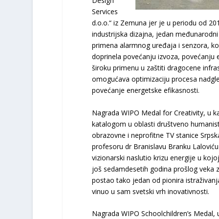
Design
Services
d.o.o.“ iz Zemuna jer je u periodu od 20
industrijska dizajna, jedan međunarodni 
primena alarmnog uređaja i senzora, koji 
doprinela povećanju izvoza, povećanju en
široku primenu u zaštiti dragocene infras
omogućava optimizaciju procesa nadgleda
povećanje energetske efikasnosti.
Nagrada WIPO Medal for Creativity, u ka
katalogom u oblasti društveno humanisti
obrazovne i neprofitne TV stanice Srpska
profesoru dr Branislavu Branku Laloviću 
vizionarski naslutio krizu energije u kojo
još sedamdesetih godina prošlog veka za
postao tako jedan od pionira istraživanj
vinuo u sam svetski vrh inovativnosti.
Nagrada WIPO Schoolchildren’s Medal, u 