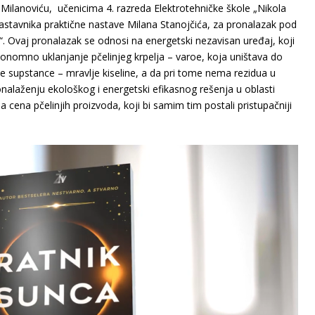
 Milanoviću, učenicima 4. razreda Elektrotehničke škole „Nikola
tavnika praktične nastave Milana Stanojčića, za pronalazak pod
. Ovaj pronalazak se odnosi na energetski nezavisan uređaj, koji
onomno uklanjanje pčelinjeg krpelja – varoe, koja uništava do
 supstance – mravlje kiseline, a da pri tome nema rezidua u
onalaženju ekološkog i energetski efikasnog rešenja u oblasti
 cena pčelinjih proizvoda, koji bi samim tim postali pristupačniji