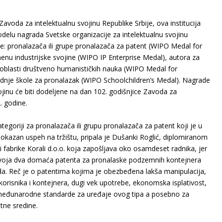
voda za intelektualnu svojinu Republike Srbije, ova institucija
odelu nagrada Svetske organizacije za intelektualnu svojinu
je: pronalazača ili grupe pronalazača za patent (WIPO Medal for
imenu industrijske svojine (WIPO IP Enterprise Medal), autora za
u oblasti društveno humanističkih nauka (WIPO Medal for
 srednje škole za pronalazak (WIPO Schoolchildren’s Medal). Nagrade
ojinu će biti dodeljene na dan 102. godišnjice Zavoda za
. godine.
goriji za pronalazača ili grupu pronalazača za patent koji je u
dokazan uspeh na tržištu, pripala je Dušanki Roglić, diplomiranom
i fabrike Korali d.o.o. koja zapošljava oko osamdeset radnika, jer
a svoja dva domaća patenta za pronalaske podzemnih kontejnera
a. Reč je o patentima kojima je obezbeđena lakša manipulacija,
t korisnika i kontejnera, dugi vek upotrebe, ekonomska isplativost,
ju međunarodne standarde za uređaje ovog tipa a posebno za
otne sredine.