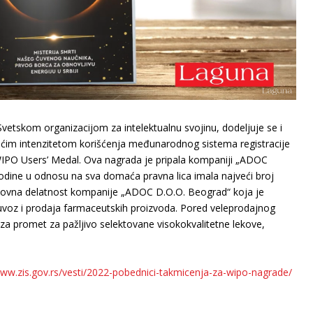
vetskom organizacijom za intelektualnu svojinu, dodeljuje se i
ćim intenzitetom korišćenja međunarodnog sistema registracije
IPO Users’ Medal. Ova nagrada je pripala kompaniji „ADOC
odine u odnosu na sva domaća pravna lica imala najveći broj
ovna delatnost kompanije „ADOC D.O.O. Beograd“ koja je
uvoz i prodaja farmaceutskih proizvoda. Pored veleprodajnog
 za promet za pažljivo selektovane visokokvalitetne lekove,
www.zis.gov.rs/vesti/2022-pobednici-takmicenja-za-wipo-nagrade/