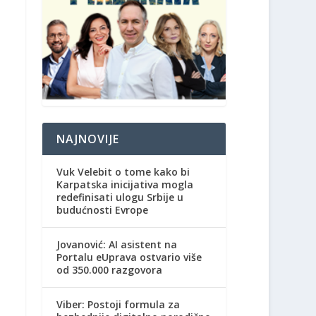
NAJNOVIJE
Vuk Velebit o tome kako bi
Karpatska inicijativa mogla
redefinisati ulogu Srbije u
budućnosti Evrope
Jovanović: AI asistent na
Portalu eUprava ostvario više
od 350.000 razgovora
Viber: Postoji formula za