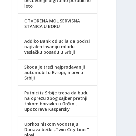
bezbednije digitalno porodično
leto
OTVORENA MOL SERVISNA
STANICA U BORU
Addiko Bank odlučila da podrži
najtalentovaniju mladu
veslačku posadu u Srbiji
Škoda je treći najprodavaniji
automobil u Evropi, a prvi u
Srbiji
Putnici iz Srbije treba da budu
na oprezu zbog sajber pretnji
tokom boravka u Grčkoj,
upozorava Kaspersky
Uprkos niskom vodostaju
Dunava bečki „Twin City Liner”
plovi