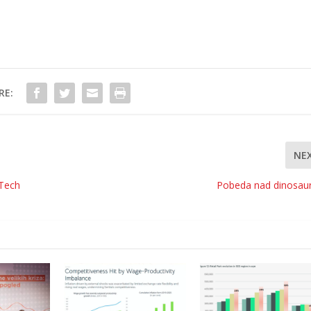
RE:
NE
rTech
Pobeda nad dinosau