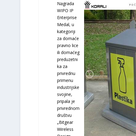
Nagrada
WIPO IP
Enterprise
Medal, u
kategoriji
za domaće
pravno lice
ili domaćeg
preduzetni
ka za
privrednu
primenu
industrijske
svojine,
pripala je
privrednom
društvu
„Bitgear
Wireless