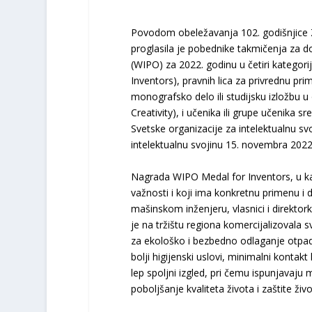
Povodom obeležavanja 102. godišnjice Za
proglasila je pobednike takmičenja za d
(WIPO) za 2022. godinu u četiri kategori
Inventors), pravnih lica za privrednu pr
monografsko delo ili studijsku izložbu 
Creativity), i učenika ili grupe učenika
Svetske organizacije za intelektualnu sv
intelektualnu svojinu 15. novembra 2022
Nagrada WIPO Medal for Inventors, u kate
važnosti i koji ima konkretnu primenu i 
mašinskom inženjeru, vlasnici i direktork
je na tržištu regiona komercijalizoval
za ekološko i bezbedno odlaganje otpad
bolji higijenski uslovi, minimalni kontak
lep spoljni izgled, pri čemu ispunjava
poboljšanje kvaliteta života i zaštite živ