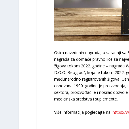
Osim navedenih nagrada, u saradnji sa S
nagrada za domaće pravno lice sa najve
žigova tokom 2022. godine – nagrada W
D.O.O. Beograd“, koja je tokom 2022. g
međunarodno registrovanih žigova. Osn
osnovana 1990. godine je proizvodnja, 
sektora, proizvođač je i nosilac dozvole
medicinska sredstva i suplemente.
Više informacija pogledajte na:
https://