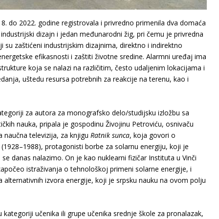
18. do 2022. godine registrovala i privredno primenila dva domaća
industrijski dizajn i jedan međunarodni žig, pri čemu je privredna
su zaštićeni industrijskim dizajnima, direktno i indirektno
ergetske efikasnosti i zaštiti životne sredine. Alarmni uređaj ima
trukture koja se nalazi na različitim, često udaljenim lokacijama i
nja, uštedu resursa potrebnih za reakcije na terenu, kao i
tegoriji za autora za monografsko delo/studijsku izložbu sa
čkih nauka, pripala je gospodinu Živojinu Petroviću, osnivaču
 naučna televizija, za knjigu
Ratnik sunca
, koja govori o
(1928–1988), protagonisti borbe za solarnu energiju, koji je
j se danas nalazimo. On je kao nuklearni fizičar Instituta u Vinči
počeo istraživanja o tehnološkoj primeni solarne energije, i
a alternativnih izvora energije, koji je srpsku nauku na ovom polju
kategoriji učenika ili grupe učenika srednje škole za pronalazak,