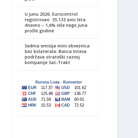
U junu 2026. Eurocontrol
registrovao 35.133 avio leta
dnevno – 1,6% više nego juna
prošle godine
Sedma emisija mini obveznica
bez kolaterala: Banca Intesa
podržava strateški razvoj
kompanije Sat-Trakt