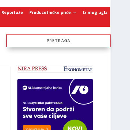
Reportaže
Preduzetničke priče
Iz mog ugla