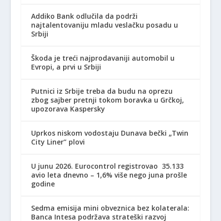
Addiko Bank odlučila da podrži
najtalentovaniju mladu veslačku posadu u
Srbiji
Škoda je treći najprodavaniji automobil u
Evropi, a prvi u Srbiji
Putnici iz Srbije treba da budu na oprezu
zbog sajber pretnji tokom boravka u Grčkoj,
upozorava Kaspersky
Uprkos niskom vodostaju Dunava bečki „Twin
City Liner” plovi
U junu 2026. Eurocontrol registrovao 35.133
avio leta dnevno – 1,6% više nego juna prošle
godine
Sedma emisija mini obveznica bez kolaterala:
Banca Intesa podržava strateški razvoj