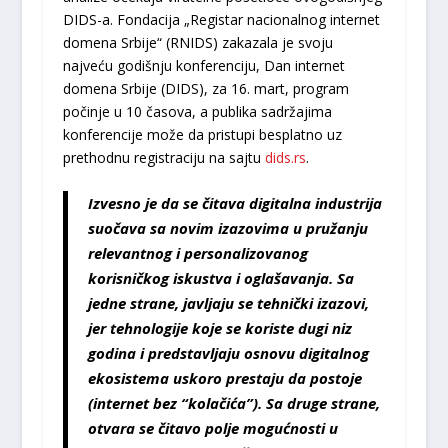
DIDS-a. Fondacija „Registar nacionalnog internet
domena Srbije“ (RNIDS) zakazala je svoju
najveću godišnju konferenciju, Dan internet
domena Srbije (DIDS), za 16. mart, program
počinje u 10 časova, a publika sadržajima
konferencije može da pristupi besplatno uz
prethodnu registraciju na sajtu
dids.rs
.
Izvesno je da se čitava digitalna industrija
suočava sa novim izazovima u pružanju
relevantnog i personalizovanog
korisničkog iskustva i oglašavanja. Sa
jedne strane, javljaju se tehnički izazovi,
jer tehnologije koje se koriste dugi niz
godina i predstavljaju osnovu digitalnog
ekosistema uskoro prestaju da postoje
(internet bez “kolačića”). Sa druge strane,
otvara se čitavo polje mogućnosti u