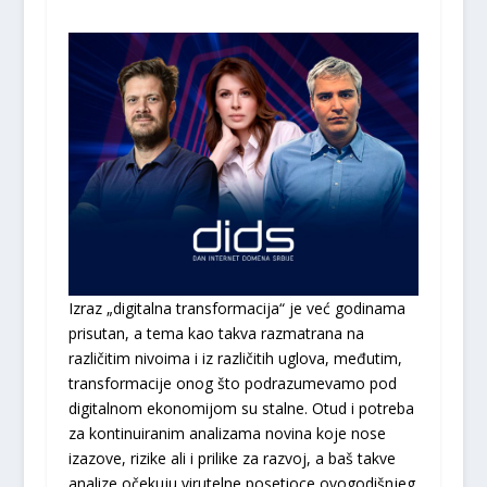
Izraz „digitalna transformacija“ je već godinama
prisutan, a tema kao takva razmatrana na
različitim nivoima i iz različitih uglova, međutim,
transformacije onog što podrazumevamo pod
digitalnom ekonomijom su stalne. Otud i potreba
za kontinuiranim analizama novina koje nose
izazove, rizike ali i prilike za razvoj, a baš takve
analize očekuju virutelne posetioce ovogodišnjeg