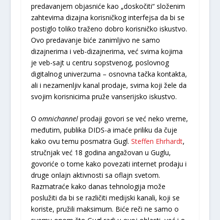
predavanjem objasniće kao „doskočiti“ složenim
zahtevima dizajna korisničkog interfejsa da bi se
postiglo toliko traženo dobro korisničko iskustvo.
Ovo predavanje biće zanimljivo ne samo
dizajnerima i veb-dizajnerima, već svima kojima
je veb-sajt u centru sopstvenog, poslovnog
digitalnog univerzuma – osnovna tačka kontakta,
ali i nezamenljiv kanal prodaje, svima koji žele da
svojim korisnicima pruže vanserijsko iskustvo.
O
omnichannel
prodaji govori se već neko vreme,
međutim, publika DIDS-a imaće priliku da čuje
kako ovu temu posmatra Gugl.
Steffen Ehrhardt
,
stručnjak već 18 godina angažovan u Guglu,
govoriće o tome kako povezati internet prodaju i
druge onlajn aktivnosti sa oflajn svetom.
Razmatraće kako danas tehnologija može
poslužiti da bi se različiti medijski kanali, koji se
koriste, pružili maksimum. Biće reči ne samo o