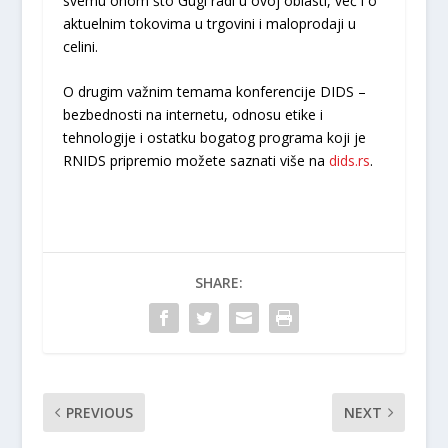
svemu onom što Gugl radi u ovoj oblasti, već i o
aktuelnim tokovima u trgovini i maloprodaji u
celini.
O drugim važnim temama konferencije DIDS –
bezbednosti na internetu, odnosu etike i
tehnologije i ostatku bogatog programa koji je
RNIDS pripremio možete saznati više na
dids.rs
.
SHARE:
PREVIOUS
NEXT