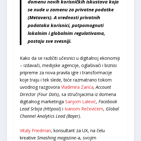
domenu novih korisničkih iskustava koja
se nude u zamenu za privatne podatke
(Metavers). A vrednosti privatnih
podataka korisnici, potpomognuti
lokalnim i globalnim regulativama,
postaju sve svesniji.
Kako da se različiti učesnici u digitalnoj ekonomiji
– izdavači, medijske agencije, oglašivači i biznisi
pripreme za nova pravila igre i transformacije
koje traju i tek slede, biće razmatrano tokom
uvodnog razgovora
Vladimira Zarića
, Account
Director (Four Dots)
, sa stručnjacima iz domena
digitalnog marketinga
Sanjom Lalević
,
Facebook
Lead Srbija (Httpool)
i
Ivanom Rečevićem
,
Global
Channel Analytics Lead (Bayer).
Vitaly Friedman
, konsultant za UX, na čelu
kreative
Smashing magazine
-a, svojim