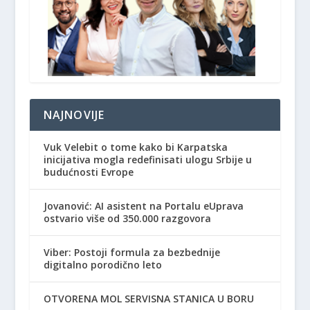
NAJNOVIJE
Vuk Velebit o tome kako bi Karpatska
inicijativa mogla redefinisati ulogu Srbije u
budućnosti Evrope
Jovanović: AI asistent na Portalu eUprava
ostvario više od 350.000 razgovora
Viber: Postoji formula za bezbednije
digitalno porodično leto
OTVORENA MOL SERVISNA STANICA U BORU