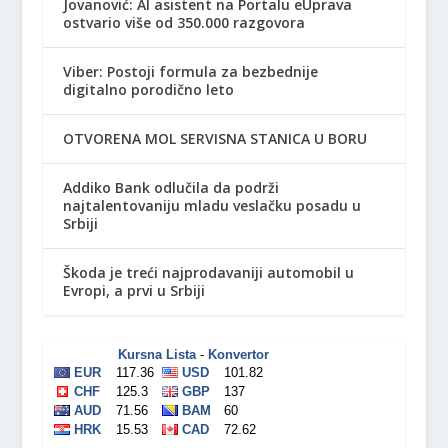
Jovanović: AI asistent na Portalu eUprava
ostvario više od 350.000 razgovora
Viber: Postoji formula za bezbednije
digitalno porodično leto
OTVORENA MOL SERVISNA STANICA U BORU
Addiko Bank odlučila da podrži
najtalentovaniju mladu veslačku posadu u
Srbiji
Škoda je treći najprodavaniji automobil u
Evropi, a prvi u Srbiji