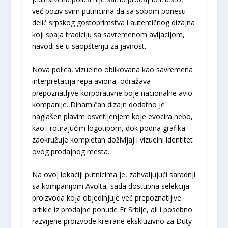
već poziv svim putnicima da sa sobom ponesu
delić srpskog gostoprimstva i autentičnog dizajna
koji spaja tradiciju sa savremenom avijacijom,
navodi se u saopštenju za javnost.
Nova polica, vizuelno oblikovana kao savremena
interpretacija repa aviona, odražava
prepoznatljive korporativne boje nacionalne avio-
kompanije. Dinamičan dizajn dodatno je
naglašen plavim osvetljenjem koje evocira nebo,
kao i rotirajućim logotipom, dok podna grafika
zaokružuje kompletan doživljaj i vizuelni identitet
ovog prodajnog mesta.
Na ovoj lokaciji putnicima je, zahvaljujući saradnji
sa kompanijom Avolta, sada dostupna selekcija
proizvoda koja objedinjuje već prepoznatljive
artikle iz prodajne ponude Er Srbije, ali i posebno
razvijene proizvode kreirane ekskluzivno za Duty