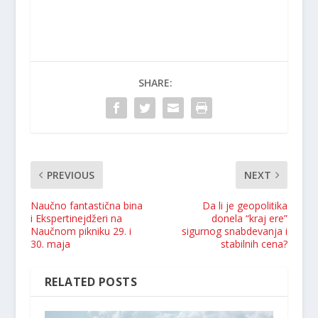
SHARE:
PREVIOUS
NEXT
Naučno fantastična bina
Da li je geopolitika
i Ekspertinejdžeri na
donela “kraj ere”
Naučnom pikniku 29. i
sigurnog snabdevanja i
30. maja
stabilnih cena?
RELATED POSTS