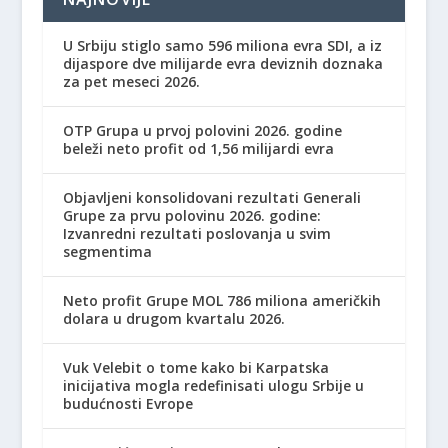
U Srbiju stiglo samo 596 miliona evra SDI, a iz
dijaspore dve milijarde evra deviznih doznaka
za pet meseci 2026.
OTP Grupa u prvoj polovini 2026. godine
beleži neto profit od 1,56 milijardi evra
Objavljeni konsolidovani rezultati Generali
Grupe za prvu polovinu 2026. godine:
Izvanredni rezultati poslovanja u svim
segmentima
Neto profit Grupe MOL 786 miliona američkih
dolara u drugom kvartalu 2026.
Vuk Velebit o tome kako bi Karpatska
inicijativa mogla redefinisati ulogu Srbije u
budućnosti Evrope