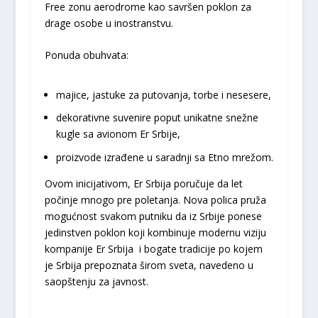
Free zonu aerodrome kao savršen poklon za
drage osobe u inostranstvu.
Ponuda obuhvata:
majice, jastuke za putovanja, torbe i nesesere,
dekorativne suvenire poput unikatne snežne
kugle sa avionom Er Srbije,
proizvode izrađene u saradnji sa Etno mrežom.
Ovom inicijativom, Er Srbija poručuje da let
počinje mnogo pre poletanja. Nova polica pruža
mogućnost svakom putniku da iz Srbije ponese
jedinstven poklon koji kombinuje modernu viziju
kompanije Er Srbija i bogate tradicije po kojem
je Srbija prepoznata širom sveta, navedeno u
saopštenju za javnost.