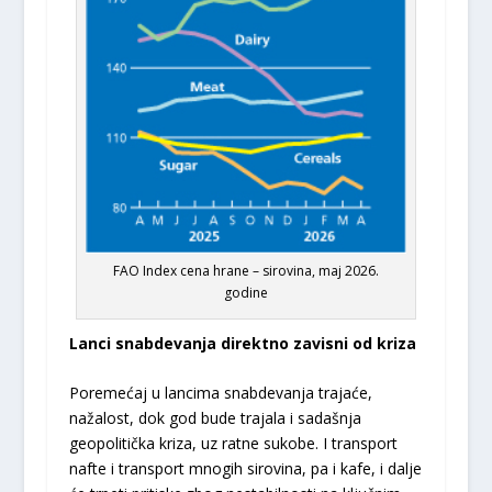
FAO Index cena hrane – sirovina, maj 2026.
godine
Lanci snabdevanja direktno zavisni od kriza
Poremećaj u lancima snabdevanja trajaće,
nažalost, dok god bude trajala i sadašnja
geopolitička kriza, uz ratne sukobe. I transport
nafte i transport mnogih sirovina, pa i kafe, i dalje