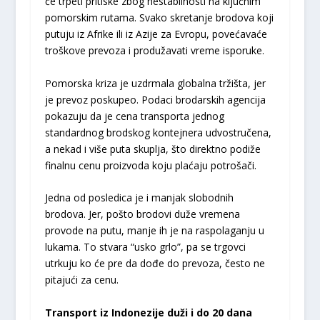
će trpeti pritiske zbog nestabilnosti na ključnim
pomorskim rutama. Svako skretanje brodova koji
putuju iz Afrike ili iz Azije za Evropu, povećavaće
troškove prevoza i produžavati vreme isporuke.
Pomorska kriza je uzdrmala globalna tržišta, jer
je prevoz poskupeo. Podaci brodarskih agencija
pokazuju da je cena transporta jednog
standardnog brodskog kontejnera udvostručena,
a nekad i više puta skuplja, što direktno podiže
finalnu cenu proizvoda koju plaćaju potrošači.
Jedna od posledica je i manjak slobodnih
brodova. Jer, pošto brodovi duže vremena
provode na putu, manje ih je na raspolaganju u
lukama. To stvara “usko grlo”, pa se trgovci
utrkuju ko će pre da dođe do prevoza, često ne
pitajući za cenu.
Transport iz Indonezije duži i do 20 dana