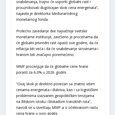
snabdevanja, trajno će usporiti globalni rast i
prouzrokovati dugotrajan skok cena energenata”,
najavila je direktorka Međunarodnog
monetarnog fonda.
Prolećno zasedanje dve najvažnije svetske
monetarne institucije, završeno je procenama da
će globalni privredni rast opasti ove godine, da će
inflacija biti veća i da će snabdevanje sirovinama i
hranom biti značajno poremećeno.
MMF procenjuje da će globalne cene hrane
porasti za 6,0% u 2026. godini.
“Ovaj skok je direktno povezan sa znatno višim
cenama energenata i đubriva, kao i sa logističkim
problemima izazvanim geopolitičkim tenzijama
na Bliskom istoku i blokadom tranzitnih ruta”,
navodi se u izveštaju MMF-a o očekivanom rastu
cena hrane u ovoj godini.