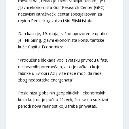
mesecima”, rekao je Džon Sfakijanakis koji je i
glavni ekonomista Gulf Research Center (GRC) –
nezavisni istraživački centar specijalizovan za
region Persijskog zaliva i širi Bliski istok.
Dan kasnije, 19. maja, slično upozorenje uputio
je i Nil Širing, glavni ekonomista konsultantske
kuće Capital Economics:
“Produžena blokada vodi svetsku privredu u fazu
nelinearnih poremećaja, a to je tačka u kojoj
fabrike u Evropi i Aziji više neće moći da rade
zbog nedostatka energenata”.
Posle niza globalnih geopolitičkih i ekonomskih
kriza kojima je počeo 21. vek, čini se da su krizni
periodi nova realnost koju treba prihvatati.