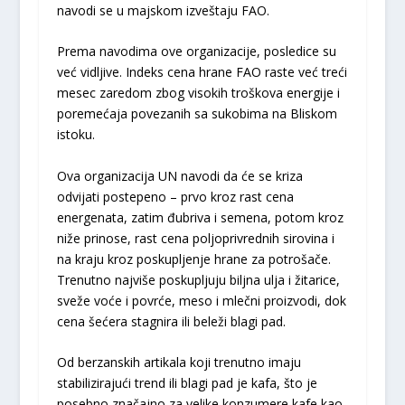
navodi se u majskom izveštaju FAO.
Prema navodima ove organizacije, posledice su
već vidljive. Indeks cena hrane FAO raste već treći
mesec zaredom zbog visokih troškova energije i
poremećaja povezanih sa sukobima na Bliskom
istoku.
Ova organizacija UN navodi da će se kriza
odvijati postepeno – prvo kroz rast cena
energenata, zatim đubriva i semena, potom kroz
niže prinose, rast cena poljoprivrednih sirovina i
na kraju kroz poskupljenje hrane za potrošače.
Trenutno najviše poskupljuju biljna ulja i žitarice,
sveže voće i povrće, meso i mlečni proizvodi, dok
cena šećera stagnira ili beleži blagi pad.
Od berzanskih artikala koji trenutno imaju
stabilizirajući trend ili blagi pad je kafa, što je
posebno značajno za velike konzumere kafe kao