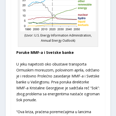
(Izvor: U.S. Energy Information Administration,
Annual Energy Outlook)
Poruke MMF-a i Svetske banke
U jeku napetosti oko obustave transporta
Ormuskim moreuzom, polovinom aprila, održano
je i redovno Prolećno zasedanje MMF-a i Svetske
banke u Vašingtonu. Prva poruka direktorke
MMF-a Kristaline Georgijeve je sadržala reč “šok”:
zbog problema sa energentima nastaće ogroman
šok ponude.
“Ova kriza, praćena poremećajima u lancima