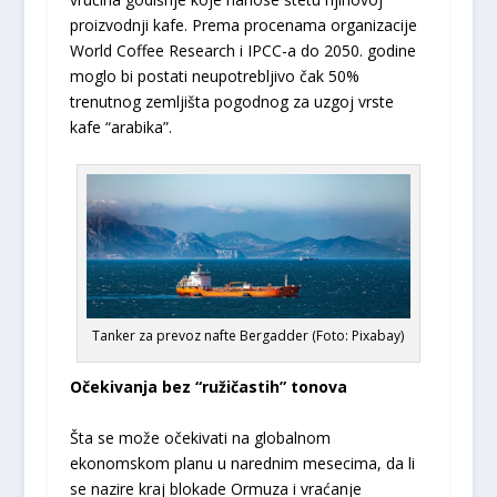
proizvodnji kafe. Prema procenama organizacije
World Coffee Research i IPCC-a do 2050. godine
moglo bi postati neupotrebljivo čak 50%
trenutnog zemljišta pogodnog za uzgoj vrste
kafe “arabika”.
Tanker za prevoz nafte Bergadder (Foto: Pixabay)
Očekivanja bez “ružičastih” tonova
Šta se može očekivati na globalnom
ekonomskom planu u narednim mesecima, da li
se nazire kraj blokade Ormuza i vraćanje