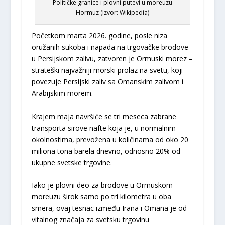
Političke granice i plovni putevi u moreuzu
Hormuz (Izvor: Wikipedia)
Početkom marta 2026. godine, posle niza
oružanih sukoba i napada na trgovačke brodove
u Persijskom zalivu, zatvoren je Ormuski morez –
strateški najvažniji morski prolaz na svetu, koji
povezuje Persijski zaliv sa Omanskim zalivom i
Arabijskim morem.
Krajem maja navršiće se tri meseca zabrane
transporta sirove nafte koja je, u normalnim
okolnostima, prevožena u količinama od oko 20
miliona tona barela dnevno, odnosno 20% od
ukupne svetske trgovine.
Iako je plovni deo za brodove u Ormuskom
moreuzu širok samo po tri kilometra u oba
smera, ovaj tesnac između Irana i Omana je od
vitalnog značaja za svetsku trgovinu