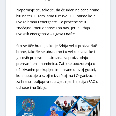
Napominje se, takođe, da će udari na cene hrane
biti najteži u zemljama u razvoju i u onima koje
uvoze hranu i energente. Te procene se u
značajnoj meri odnose i na nas, jer je Srbija
uvoznik energenata – i gasa i nafte.
Što se tiče hrane, iako je Srbija veliki proizvođač
hrane, takođe se ubrajamo i u velike uvoznike i
gotovih proizvoda i sirovina za proizvodnju
prehrambenih namirnica. Zato se upozorenja o
očekivanim poskupljenjima hrane u ovoj godini,
koje upućuje u svojim izveštajima i Organizacija
za hranu i poljoprivredu Ujedinjenih nacija (FAO),
odnose i na Srbiju.