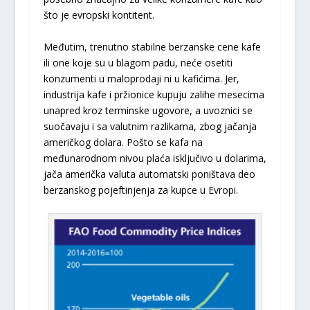
što je evropski kontitent.
Međutim, trenutno stabilne berzanske cene kafe
ili one koje su u blagom padu, neće osetiti
konzumenti u maloprodaji ni u kafićima. Jer,
industrija kafe i pržionice kupuju zalihe mesecima
unapred kroz terminske ugovore, a uvoznici se
suočavaju i sa valutnim razlikama, zbog jačanja
američkog dolara. Pošto se kafa na
međunarodnom nivou plaća isključivo u dolarima,
jača američka valuta automatski poništava deo
berzanskog pojeftinjenja za kupce u Evropi.