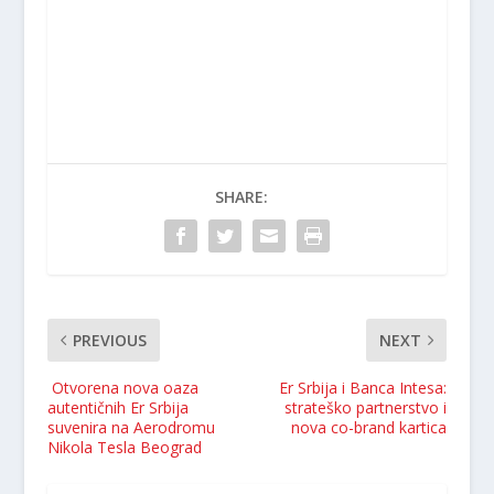
SHARE:
PREVIOUS
NEXT
Otvorena nova oaza
Er Srbija i Banca Intesa:
autentičnih Er Srbija
strateško partnerstvo i
suvenira na Aerodromu
nova co-brand kartica
Nikola Tesla Beograd