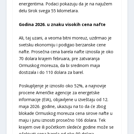
energentima. Podaci pokazuju da je na najužem
delu širok svega 55 kilometara.
Godina 2026. u znaku visokih cena nafte
Ali, taj uzani, a veoma bitni moreuz, uzdrmao je
svetsku ekonomiju i podigao berzanske cene
nafte. Prosečna cena barela nafte iznosila je oko
70 dolara krajem februara, pre zatvaranja
Ormuskog moreuza, da bi sredinom maja
dostizala i do 110 dolara za barel.
Poskupljenje je iznosilo oko 52%, a najnovije
procene Američke agencije za energetske
informacije (EIA), objavljene u izveštaju od 12.
maja 2026. godine, ukazuju na to da će zbog
blokade Ormuskog moreuza cena sirove nafte u
maju i junu iznositi prosečno 106 dolara. Tek
krajem ove ili početkom sledeće godine može se
očekivati cena barela od oko 90 dolara,