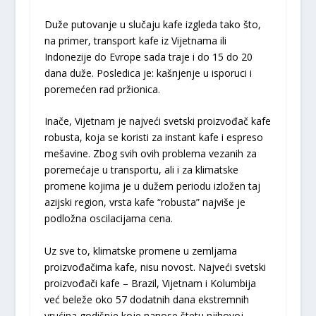
Duže putovanje u slučaju kafe izgleda tako što,
na primer, transport kafe iz Vijetnama ili
Indonezije do Evrope sada traje i do 15 do 20
dana duže. Posledica je: kašnjenje u isporuci i
poremećen rad pržionica.
Inače, Vijetnam je najveći svetski proizvođač kafe
robusta, koja se koristi za instant kafe i espreso
mešavine. Zbog svih ovih problema vezanih za
poremećaje u transportu, ali i za klimatske
promene kojima je u dužem periodu izložen taj
azijski region, vrsta kafe “robusta” najviše je
podložna oscilacijama cena.
Uz sve to, klimatske promene u zemljama
proizvođačima kafe, nisu novost. Najveći svetski
proizvođači kafe – Brazil, Vijetnam i Kolumbija
već beleže oko 57 dodatnih dana ekstremnih
vrućina godišnje koje nanose štetu njihovoj