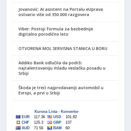
Jovanović: AI asistent na Portalu eUprava
ostvario više od 350.000 razgovora
Viber: Postoji formula za bezbednije
digitalno porodično leto
OTVORENA MOL SERVISNA STANICA U BORU
Addiko Bank odlučila da podrži
najtalentovaniju mladu veslačku posadu u
Srbiji
Škoda je treći najprodavaniji automobil u
Evropi, a prvi u Srbiji