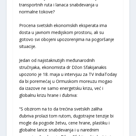
transportnih ruta i lanaca snabdevanja u
normalne tokove?
Procena svetskih ekonomskih eksperata ima
dosta u javnom medijskom prostoru, ali su
gotovo svi obojeni upozorenjima na pogoršanje
situacije.
Jedan od najistaknutijih međunarodnih
stručnjaka, ekonomista dr Džon Sfakijanakis
upozorio je 18. maja u intervjuu za TV IndiaToday
da bi poremećaj u Ormuskom moreuzu mogao
da izazove ne samo energetsku krizu, već i
globalnu krizu hrane i đubriva:
“S obzirom na to da trećina svetskih zaliha
đubriva prolazi tom rutom, dugotrajne tenzije bi
mogle da pogode žetvu, cene hrane, plastiku i
globalne lance snabdevanja i u narednim