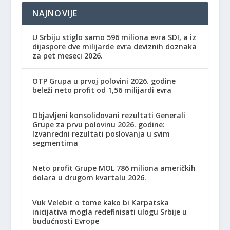
NAJNOVIJE
U Srbiju stiglo samo 596 miliona evra SDI, a iz
dijaspore dve milijarde evra deviznih doznaka
za pet meseci 2026.
OTP Grupa u prvoj polovini 2026. godine
beleži neto profit od 1,56 milijardi evra
Objavljeni konsolidovani rezultati Generali
Grupe za prvu polovinu 2026. godine:
Izvanredni rezultati poslovanja u svim
segmentima
Neto profit Grupe MOL 786 miliona američkih
dolara u drugom kvartalu 2026.
Vuk Velebit o tome kako bi Karpatska
inicijativa mogla redefinisati ulogu Srbije u
budućnosti Evrope