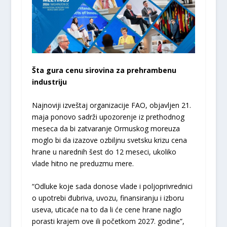
Šta gura cenu sirovina za prehrambenu
industriju
Najnoviji izveštaj organizacije FAO, objavljen 21.
maja ponovo sadrži upozorenje iz prethodnog
meseca da bi zatvaranje Ormuskog moreuza
moglo bi da izazove ozbiljnu svetsku krizu cena
hrane u narednih šest do 12 meseci, ukoliko
vlade hitno ne preduzmu mere.
“Odluke koje sada donose vlade i poljoprivrednici
o upotrebi đubriva, uvozu, finansiranju i izboru
useva, uticaće na to da li će cene hrane naglo
porasti krajem ove ili početkom 2027. godine”,