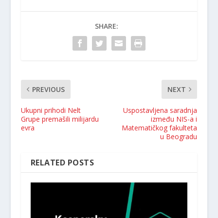
SHARE:
PREVIOUS
NEXT
Ukupni prihodi Nelt
Uspostavlјena saradnja
Grupe premašili milijardu
između NIS-a i
evra
Matematičkog fakulteta
u Beogradu
RELATED POSTS