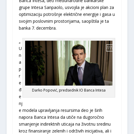
Banca Intesa, deo međunarodne bankarske
grupe Intesa Sanpaolo, usvojila je akcioni plan za
optimizaciju potrošnje električne energije i gasa u
svojim poslovnim prostorijama, saopštila je ta
banka 7. decembra.
„
U
n
a
p
r
e
đ
Darko Popović, predsednik IO Banca Intesa
e
nj
e modela upravljanja resursima deo je širih
napora Banca Intesa da utiče na dugoročno
smanjenje indirektnih uticaja na životnu sredinu
kroz finansiranje zelenih i održivih inicijativa, ali i