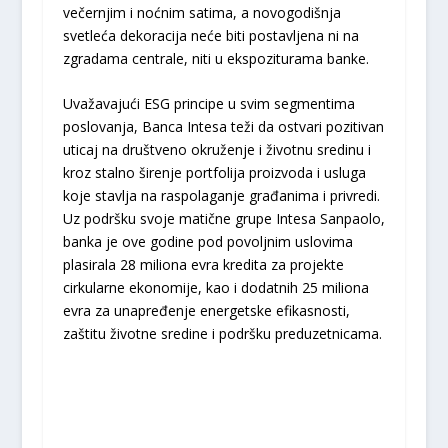
večernjim i noćnim satima, a novogodišnja
svetleća dekoracija neće biti postavljena ni na
zgradama centrale, niti u ekspoziturama banke.
Uvažavajući ESG principe u svim segmentima
poslovanja, Banca Intesa teži da ostvari pozitivan
uticaj na društveno okruženje i životnu sredinu i
kroz stalno širenje portfolija proizvoda i usluga
koje stavlja na raspolaganje građanima i privredi.
Uz podršku svoje matične grupe Intesa Sanpaolo,
banka je ove godine pod povoljnim uslovima
plasirala 28 miliona evra kredita za projekte
cirkularne ekonomije, kao i dodatnih 25 miliona
evra za unapređenje energetske efikasnosti,
zaštitu životne sredine i podršku preduzetnicama.