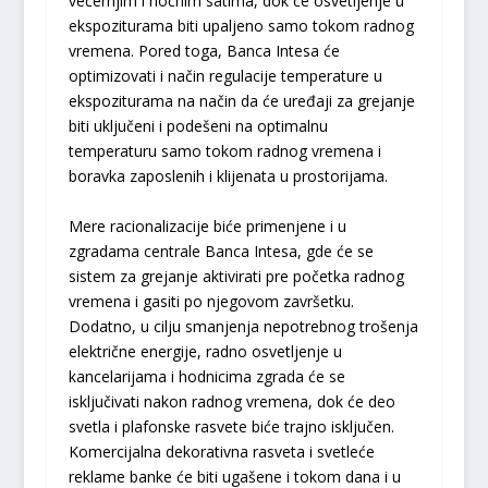
večernjim i noćnim satima, dok će osvetljenje u
ekspoziturama biti upaljeno samo tokom radnog
vremena. Pored toga, Banca Intesa će
optimizovati i način regulacije temperature u
ekspoziturama na način da će uređaji za grejanje
biti uključeni i podešeni na optimalnu
temperaturu samo tokom radnog vremena i
boravka zaposlenih i klijenata u prostorijama.
Mere racionalizacije biće primenjene i u
zgradama centrale Banca Intesa, gde će se
sistem za grejanje aktivirati pre početka radnog
vremena i gasiti po njegovom završetku.
Dodatno, u cilju smanjenja nepotrebnog trošenja
električne energije, radno osvetljenje u
kancelarijama i hodnicima zgrada će se
isključivati nakon radnog vremena, dok će deo
svetla i plafonske rasvete biće trajno isključen.
Komercijalna dekorativna rasveta i svetleće
reklame banke će biti ugašene i tokom dana i u