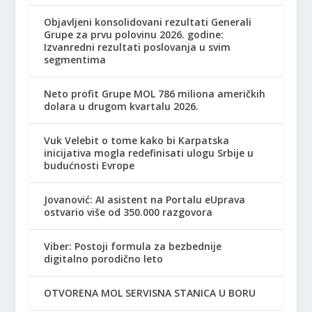
Objavljeni konsolidovani rezultati Generali
Grupe za prvu polovinu 2026. godine:
Izvanredni rezultati poslovanja u svim
segmentima
Neto profit Grupe MOL 786 miliona američkih
dolara u drugom kvartalu 2026.
Vuk Velebit o tome kako bi Karpatska
inicijativa mogla redefinisati ulogu Srbije u
budućnosti Evrope
Jovanović: AI asistent na Portalu eUprava
ostvario više od 350.000 razgovora
Viber: Postoji formula za bezbednije
digitalno porodično leto
OTVORENA MOL SERVISNA STANICA U BORU