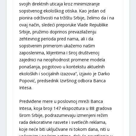
svojih direktnih uticaja kroz minimiziranje
sopstvenog ekološkog otiska. Kao jedan od
pionira održivosti na tržištu Srbije, želimo da i na
ovaj način, sledeći preporuke Vlade Republike
Srbije, pružimo doprinos prevazilaženju
zehtevnog perioda pred nama, ali i da
sopstvenim primerom ukažemo našim
zaposlenima, klijentima i široj društvenoj
zajednici na neophodnost promene modela
ponašanja, pogotovo u kontekstu aktuelnih
ekoloških i socijalnih izazova“, izjavio je Darko
Popović, predsednik Izvršnog odbora Banca
Intesa.
Predviđene mere u poslovnoj mreži Banca
Intesa, koja broji 147 ekspozitura u 88 gradova
širom Srbije, podrazumevaju izmenjeni režim
rada dekorativne rasvete i svetlećih reklama,
koje neće biti uključivane ni tokom dana, niti u