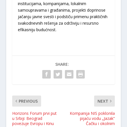
institucijama, kompanijama, lokalnim
samoupravama i građanima, projekti doprinose
jačanju javne svesti i podstiču primenu praktičnih
svakodnevnih rešenja za održiviju i resursno
efikasniju budućnost.
SHARE:
PREVIOUS
NEXT
Horizons Forum prvi put
Kompanija NIS poklonila
u Srbiji: Beograd
pijaću vodu „Jazak“
povezuje Evropu i Kinu
Čačku i okolnim