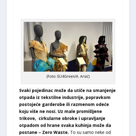
(Foto: EU4Green/A. Arsić)
Svaki pojedinac može da utiče na smanjenje
otpada iz tekstilne industrije, popravkom
postojeće garderobe ili razmenom odeće
koju više ne nosi. Uz male promišljene
trikove, cirkularne obroke i upravljanje
otpadom od hrane svaka kuhinja može da
postane – Zero Waste.
To su samo neke od