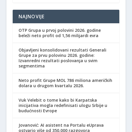
NAJNOVIJE
OTP Grupa u prvoj polovini 2026. godine
beleži neto profit od 1,56 milijardi evra
Objavljeni konsolidovani rezultati Generali
Grupe za prvu polovinu 2026. godine:
Izvanredni rezultati poslovanja u svim
segmentima
Neto profit Grupe MOL 786 miliona američkih
dolara u drugom kvartalu 2026.
Vuk Velebit o tome kako bi Karpatska
inicijativa mogla redefinisati ulogu Srbije u
budućnosti Evrope
Jovanović: AI asistent na Portalu eUprava
ostvario više od 350.000 razgovora