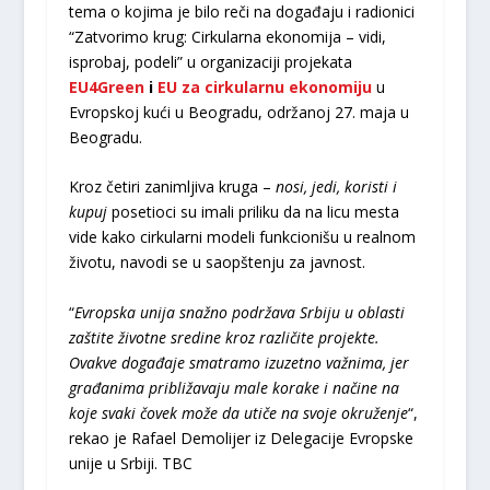
tema o kojima je bilo reči na događaju i radionici
“Zatvorimo krug: Cirkularna ekonomija – vidi,
isprobaj, podeli” u organizaciji projekata
EU4Green
i
EU za cirkularnu ekonomiju
u
Evropskoj kući u Beogradu, održanoj 27. maja u
Beogradu.
Kroz četiri zanimljiva kruga –
nosi, jedi, koristi i
kupuj
posetioci su imali priliku da na licu mesta
vide kako cirkularni modeli funkcionišu u realnom
životu, navodi se u saopštenju za javnost.
“
Evropska unija sna
žno podržava Srbiju u oblasti
zaštite životne sredine kroz različite projekte.
Ovakve događaje smatramo izuzetno važnima, jer
građanima približavaju male korake i načine na
koje svaki čovek može da utiče na svoje okruženje
“,
rekao je Rafael Demolijer iz Delegacije Evropske
unije u Srbiji. TBC