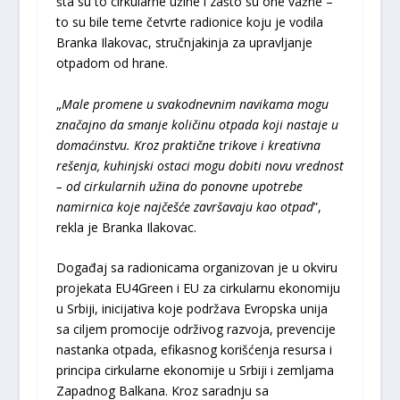
šta su to cirkularne užine i zašto su one važne –
to su bile teme četvrte radionice koju je vodila
Branka Ilakovac, stručnjakinja za upravljanje
otpadom od hrane.
„
Male promene u svakodnevnim navikama mogu
značajno da smanje količinu otpada koji nastaje u
domaćinstvu. Kroz praktične trikove i kreativna
rešenja, kuhinjski ostaci mogu dobiti novu vrednost
– od cirkularnih užina do ponovne upotrebe
namirnica koje najčešće završavaju kao otpad
”,
rekla je Branka Ilakovac.
Događaj sa radionicama organizovan je u okviru
projekata EU4Green i EU za cirkularnu ekonomiju
u Srbiji, inicijativa koje podržava Evropska unija
sa ciljem promocije održivog razvoja, prevencije
nastanka otpada, efikasnog korišćenja resursa i
principa cirkularne ekonomije u Srbiji i zemljama
Zapadnog Balkana. Kroz saradnju sa