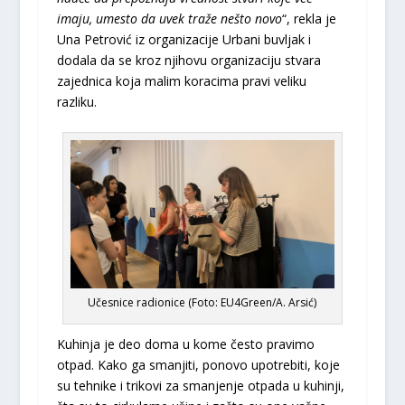
imaju, umesto da uvek traže nešto novo
“, rekla je
Una Petrović iz organizacije Urbani buvljak i
dodala da se kroz njihovu organizaciju stvara
zajednica koja malim koracima pravi veliku
razliku.
Učesnice radionice (Foto: EU4Green/A. Arsić)
Kuhinja je deo doma u kome često pravimo
otpad. Kako ga smanjiti, ponovo upotrebiti, koje
su tehnike i trikovi za smanjenje otpada u kuhinji,