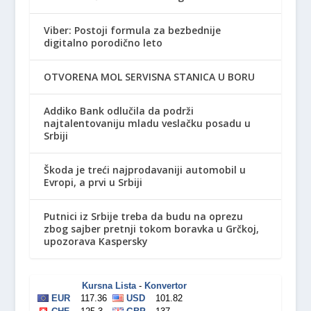
Viber: Postoji formula za bezbednije
digitalno porodično leto
OTVORENA MOL SERVISNA STANICA U BORU
Addiko Bank odlučila da podrži
najtalentovaniju mladu veslačku posadu u
Srbiji
Škoda je treći najprodavaniji automobil u
Evropi, a prvi u Srbiji
Putnici iz Srbije treba da budu na oprezu
zbog sajber pretnji tokom boravka u Grčkoj,
upozorava Kaspersky