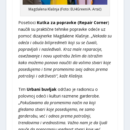
Magdalena Klašnja (Foto: EU4Green/A. Arsić)
Posetioci
Kutka za popravke (Repair Corner
)
naučili su praktične tehnike popravke odeće uz
pomoć dizajnerke Magdalene Klašnje. „
Nekada su
odeća i obuća bilipredmeti koji su se čuvali,
popravljali i nasleđivali. Kroz male reparacije,
osvežavanje i novu upotrebu želim da istražim
kako možemo ponovo naučiti da volimo stvari koje
posedujemo i time promenimo svoj odnos prema
potrošnji i održivosti“, kaže Klašnja
.
Tim
Urbani buvljak
održao je radionicu o
polovnoj odeći i kulturi razmene garderobe.
„
Pokušavamo da promenimo način na koji
gledamo stvari koje posedujemo, ne samo
garderobu, već i odnos prema potrošnji,
trendovima i vrednostima. Važno nam je da ljudi
nauče da prepoznaju vrednost stvari koje već