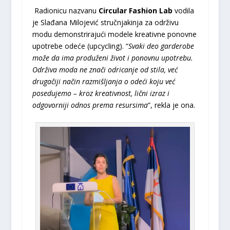
Radionicu nazvanu
Circular Fashion Lab
vodila
je Slađana Milojević stručnjakinja za održivu
modu demonstrirajući modele kreativne ponovne
upotrebe odeće (upcycling). “
Svaki deo garderobe
može da ima produženi život i ponovnu upotrebu.
Održiva moda ne znači odricanje od stila, već
drugačiji način razmišljanja o odeći koju već
posedujemo – kroz kreativnost, lični izraz i
odgovorniji odnos prema resursima
”, rekla je ona.