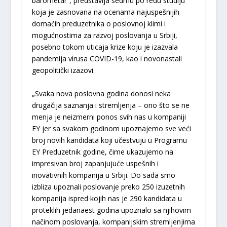
barometar“, predstavlja sedmu po redu studiju
koja je zasnovana na ocenama najuspešnijih
domaćih preduzetnika o poslovnoj klimi i
mogućnostima za razvoj poslovanja u Srbiji,
posebno tokom uticaja krize koju je izazvala
pandemija virusa COVID-19, kao i novonastali
geopolitički izazovi.
„Svaka nova poslovna godina donosi neka
drugačija saznanja i stremljenja – ono što se ne
menja je neizmerni ponos svih nas u kompaniji
EY jer sa svakom godinom upoznajemo sve veći
broj novih kandidata koji učestvuju u Programu
EY Preduzetnik godine, čime ukazujemo na
impresivan broj zapanjujuće uspešnih i
inovativnih kompanija u Srbiji. Do sada smo
izbliza upoznali poslovanje preko 250 izuzetnih
kompanija ispred kojih nas je 290 kandidata u
proteklih jedanaest godina upoznalo sa njihovim
načinom poslovanja, kompanijskim stremljenjima