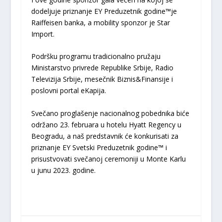
dodeljuje priznanje EY Preduzetnik godine™je
Raiffeisen banka, a mobility sponzor je Star
Import.
Podršku programu tradicionalno pružaju
Ministarstvo privrede Republike Srbije, Radio
Televizija Srbije, mesečnik Biznis&Finansije i
poslovni portal eKapija.
Svečano proglašenje nacionalnog pobednika biće
održano 23. februara u hotelu Hyatt Regency u
Beogradu, a naš predstavnik će konkurisati za
priznanje EY Svetski Preduzetnik godine™ i
prisustvovati svečanoj ceremoniji u Monte Karlu
u junu 2023. godine.