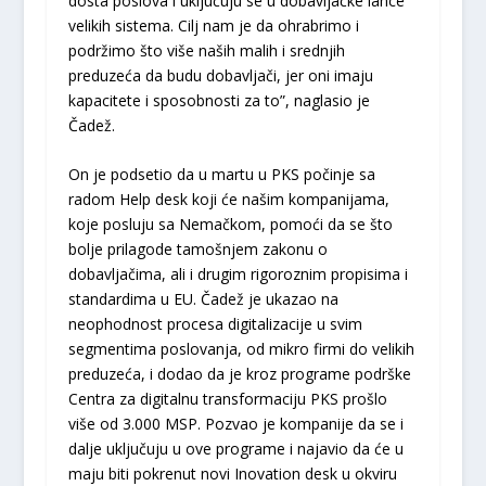
dosta poslova i uključuju se u dobavljačke lance
velikih sistema. Cilj nam je da ohrabrimo i
podržimo što više naših malih i srednjih
preduzeća da budu dobavljači, jer oni imaju
kapacitete i sposobnosti za to”, naglasio je
Čadež.
On je podsetio da u martu u PKS počinje sa
radom Help desk koji će našim kompanijama,
koje posluju sa Nemačkom, pomoći da se što
bolje prilagode tamošnjem zakonu o
dobavljačima, ali i drugim rigoroznim propisima i
standardima u EU. Čadež je ukazao na
neophodnost procesa digitalizacije u svim
segmentima poslovanja, od mikro firmi do velikih
preduzeća, i dodao da je kroz programe podrške
Centra za digitalnu transformaciju PKS prošlo
više od 3.000 MSP. Pozvao je kompanije da se i
dalje uključuju u ove programe i najavio da će u
maju biti pokrenut novi Inovation desk u okviru