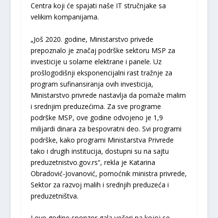
Centra koji će spajati naše IT stručnjake sa
velikim kompanijama.
„Još 2020. godine, Ministarstvo privede
prepoznalo je značaj podrške sektoru MSP za
investicije u solarne elektrane i panele. Uz
prošlogodišnji eksponencijalni rast tražnje za
program sufinansiranja ovih investicija,
Ministarstvo privrede nastavlja da pomaže malim
i srednjim preduzećima. Za sve programe
podrške MSP, ove godine odvojeno je 1,9
milijardi dinara za bespovratni deo. Svi programi
podrške, kako programi Ministarstva Privrede
tako i drugih institucija, dostupni su na sajtu
preduzetnistvo.gov.rs“, rekla je Katarina
Obradović-Jovanović, pomoćnik ministra privrede,
Sektor za razvoj malih i srednjih preduzeća i
preduzetništva.
I ove godine sponzor gala večeri na kojoj se