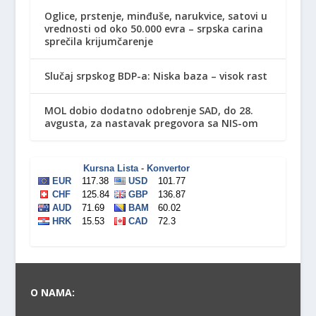
Oglice, prstenje, minđuše, narukvice, satovi u
vrednosti od oko 50.000 evra – srpska carina
sprečila krijumčarenje
Slučaj srpskog BDP-a: Niska baza – visok rast
MOL dobio dodatno odobrenje SAD, do 28.
avgusta, za nastavak pregovora sa NIS-om
O NAMA: