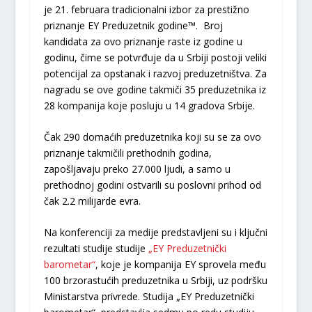
je 21. februara tradicionalni izbor za prestižno
priznanje EY Preduzetnik godine™. Broj
kandidata za ovo priznanje raste iz godine u
godinu, čime se potvrđuje da u Srbiji postoji veliki
potencijal za opstanak i razvoj preduzetništva. Za
nagradu se ove godine takmiči 35 preduzetnika iz
28 kompanija koje posluju u 14 gradova Srbije.
Čak 290 domaćih preduzetnika koji su se za ovo
priznanje takmičili prethodnih godina,
zapošljavaju preko 27.000 ljudi, a samo u
prethodnoj godini ostvarili su poslovni prihod od
čak 2.2 milijarde evra.
Na konferenciji za medije predstavljeni su i ključni
rezultati studije studije
„EY Preduzetnički
barometar“
, koje je kompanija EY sprovela među
100 brzorastućih preduzetnika u Srbiji, uz podršku
Ministarstva privrede. Studija „EY Preduzetnički