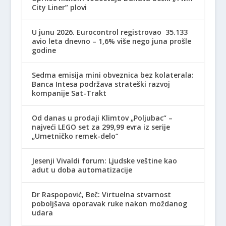
City Liner” plovi
U junu 2026. Eurocontrol registrovao 35.133
avio leta dnevno – 1,6% više nego juna prošle
godine
Sedma emisija mini obveznica bez kolaterala:
Banca Intesa podržava strateški razvoj
kompanije Sat-Trakt
Od danas u prodaji Klimtov „Poljubac“ –
najveći LEGO set za 299,99 evra iz serije
„Umetničko remek-delo“
Jesenji Vivaldi forum: Ljudske veštine kao
adut u doba automatizacije
Dr Raspopović, Beč: Virtuelna stvarnost
poboljšava oporavak ruke nakon moždanog
udara