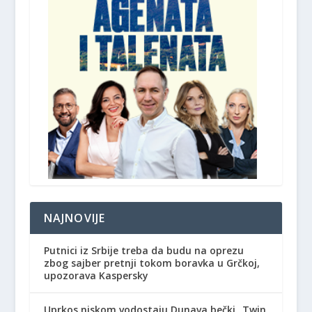
NAJNOVIJE
Putnici iz Srbije treba da budu na oprezu
zbog sajber pretnji tokom boravka u Grčkoj,
upozorava Kaspersky
Uprkos niskom vodostaju Dunava bečki „Twin