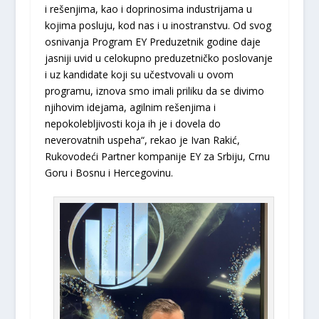
i rešenjima, kao i doprinosima industrijama u
kojima posluju, kod nas i u inostranstvu. Od svog
osnivanja Program EY Preduzetnik godine daje
jasniji uvid u celokupno preduzetničko poslovanje
i uz kandidate koji su učestvovali u ovom
programu, iznova smo imali priliku da se divimo
njihovim idejama, agilnim rešenjima i
nepokolebljivosti koja ih je i dovela do
neverovatnih uspeha“, rekao je Ivan Rakić,
Rukovodeći Partner kompanije EY za Srbiju, Crnu
Goru i Bosnu i Hercegovinu.