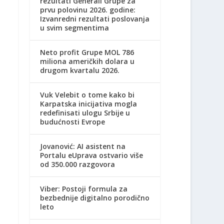
rezultati Generali Grupe za
prvu polovinu 2026. godine:
Izvanredni rezultati poslovanja
u svim segmentima
Neto profit Grupe MOL 786
miliona američkih dolara u
drugom kvartalu 2026.
Vuk Velebit o tome kako bi
Karpatska inicijativa mogla
redefinisati ulogu Srbije u
budućnosti Evrope
Jovanović: AI asistent na
Portalu eUprava ostvario više
od 350.000 razgovora
Viber: Postoji formula za
bezbednije digitalno porodično
leto