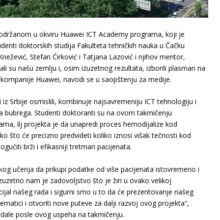
održanom u okviru Huawei ICT Academy programa, koji je
denti doktorskih studija Fakulteta tehničkih nauka u Čačku
Knežević, Stefan Ćirković i Tatjana Lazović i njihov mentor,
li su našu zemlju i, osim izuzetnog rezultata, izborili plasman na
i kompanije Huawei, navodi se u saopštenju za medije.
iz Srbije osmislili, kombinuje najsavremeniju ICT tehnologiju i
ja bubrega. Studenti doktoranti su na ovom takmičenju
ama, ilj projekta je da unapredi proces hemodijalize kod
o što će precizno predvideti koliko iznosi višak tečnosti kod
ogućiti brži i efikasniji tretman pacijenata.
kog učenja da prikupi podatke od više pacijenata istovremeno i
 Izuzetno nam je zadovoljstvo što je žiri u ovako velikoj
cijal našeg rada i sigurni smo u to da će prezentovanje našeg
matici i otvoriti nove puteve za dalji razvoj ovog projekta“,
 dale posle ovog uspeha na takmičenju.