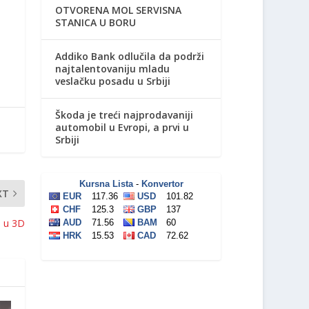
OTVORENA MOL SERVISNA
STANICA U BORU
Addiko Bank odlučila da podrži
najtalentovaniju mladu
veslačku posadu u Srbiji
Škoda je treći najprodavaniji
automobil u Evropi, a prvi u
Srbiji
XT
u u 3D