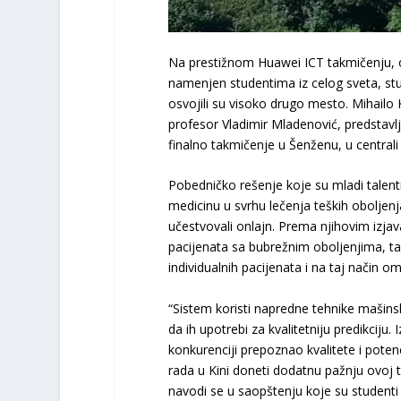
Na prestižnom Huawei ICT takmičenju, 
namenjen studentima iz celog sveta, stu
osvojili su visoko drugo mesto. Mihailo 
profesor Vladimir Mladenović, predstavlja
finalno takmičenje u Šenženu, u central
Pobedničko rešenje koje su mladi talenti 
medicinu u svrhu lečenja teških oboljen
učestvovali onlajn. Prema njihovim izjav
pacijenata sa bubrežnim oboljenjima, tak
individualnih pacijenata i na taj način om
“Sistem koristi napredne tehnike mašins
da ih upotrebi za kvalitetniju predikciju.
konkurenciji prepoznao kvalitete i poten
rada u Kini doneti dodatnu pažnju ovoj te
navodi se u saopštenju koje su studenti