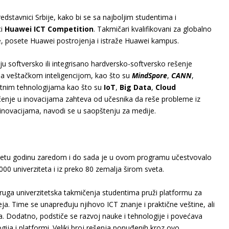
edstavnici Srbije, kako bi se sa najboljim studentima i
ci
Huawei ICT Competition
. Takmičari kvalifikovani za globalno
ne, posete Huawei postrojenja i istraže Huawei kampus.
aju softversko ili integrisano hardversko-softversko rešenje
sa veštačkom inteligencijom, kao što su
MindSpore
,
CANN
,
antnim tehnologijama kao što su
IoT
,
Big Data
,
Cloud
čenje u inovacijama zahteva od učesnika da reše probleme iz
inovacijama, navodi se u saopštenju za medije.
etu godinu zaredom i do sada je u ovom programu učestvovalo
000 univerziteta i iz preko 80 zemalja širom sveta.
druga univerzitetska takmičenja studentima pruži platformu za
ja. Time se unapređuju njihovo ICT znanje i praktične veštine, ali
. Dodatno, podstiče se razvoj nauke i tehnologije i povećava
gija i platformi. Veliki broj rešenja ponuđenih kroz ovo