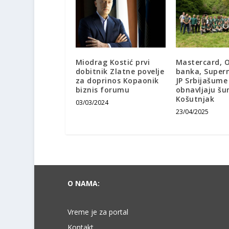
Miodrag Kostić prvi
Mastercard, 
dobitnik Zlatne povelje
banka, Supern
za doprinos Kopaonik
JP Srbijašume
biznis forumu
obnavljaju š
Košutnjak
03/03/2024
23/04/2025
O NAMA:
Vreme je za portal
Kontakt