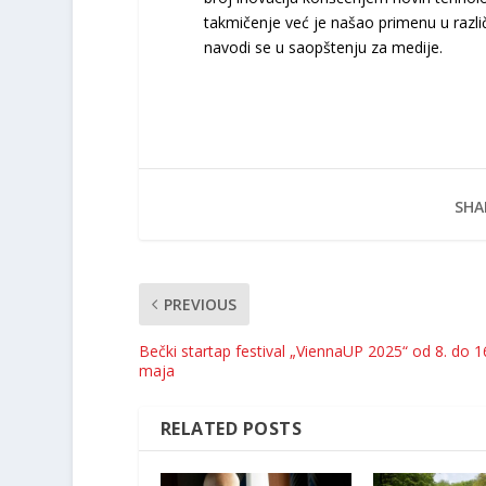
takmičenje već je našao primenu u različ
navodi se u saopštenju za medije.
SHA
PREVIOUS
Bečki startap festival „ViennaUP 2025“ od 8. do 1
maja
RELATED POSTS