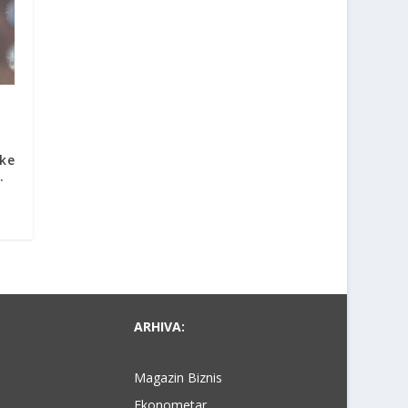
ske
.
ARHIVA:
Magazin Biznis
Ekonometar