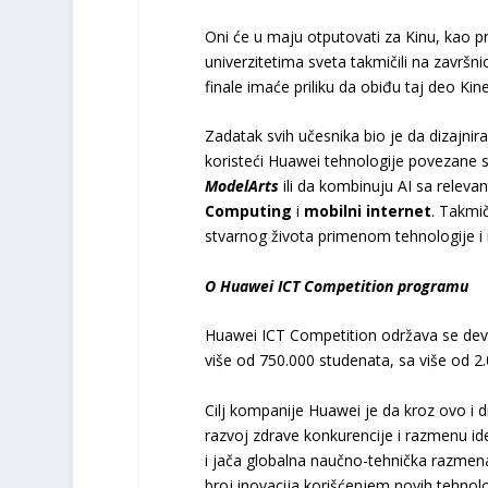
Oni će u maju otputovati za Kinu, kao pr
univerzitetima sveta takmičili na završni
finale imaće priliku da obiđu taj deo Ki
Zadatak svih učesnika bio je da dizajnir
koristeći Huawei tehnologije povezane 
ModelArts
ili da kombinuju AI sa relev
Computing
i
mobilni internet
. Takmi
stvarnog života primenom tehnologije i 
O Huawei ICT Competition programu
Huawei ICT Competition održava se dev
više od 750.000 studenata, sa više od 2.
Cilj kompanije Huawei je da kroz ovo i 
razvoj zdrave konkurencije i razmenu ide
i jača globalna naučno-tehnička razmena
broj inovacija korišćenjem novih tehnolo