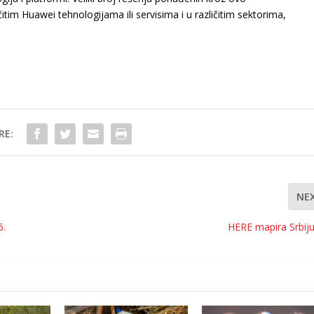
itim Huawei tehnologijama ili servisima i u različitim sektorima,
RE:
NE
6.
HERE mapira Srbij