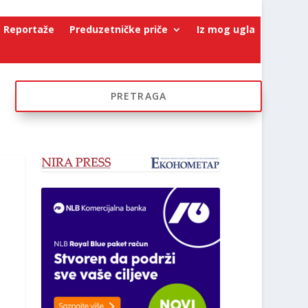
Reportaže
Preduzetničke priče
Iz mog ugla