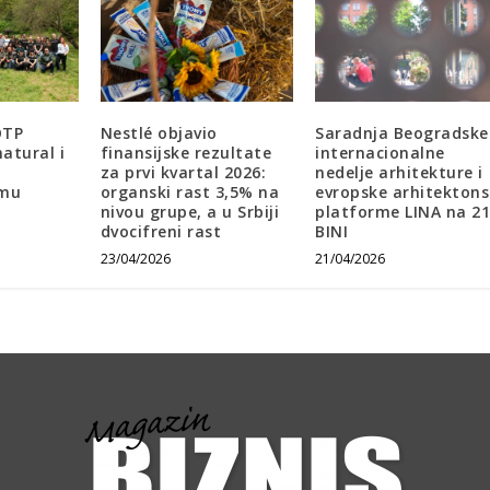
OTP
Nestlé objavio
Saradnja Beogradske
atural i
finansijske rezultate
internacionalne
za prvi kvartal 2026:
nedelje arhitekture i
umu
organski rast 3,5% na
evropske arhitekton
nivou grupe, a u Srbiji
platforme LINA na 21
dvocifreni rast
BINI
23/04/2026
21/04/2026