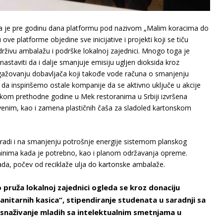
la je pre godinu dana platformu pod nazivom „Malim koracima do
ove platforme objedine sve inicijative i projekti koji se tiču
drživu ambalažu i podrške lokalnoj zajednici. Mnogo toga je
staviti da i dalje smanjuje emisiju ugljen dioksida kroz
gažovanju dobavljača koji takođe vode računa o smanjenju
 da inspirišemo ostale kompanije da se aktivno uključe u akcije
okom prethodne godine u Mek restoranima u Srbiji izvršena
drvenim, kao i zamena plastičnih čaša za sladoled kartonskom
a radi i na smanjenju potrošnje energije sistemom planskog
minima kada je potrebno, kao i planom održavanja opreme.
ada, počev od reciklaže ulja do kartonske ambalaže.
ruža lokalnoj zajednici ogleda se kroz donaciju
nitarnih kasica“, stipendiranje studenata u saradnji sa
osnaživanje mladih sa intelektualnim smetnjama u