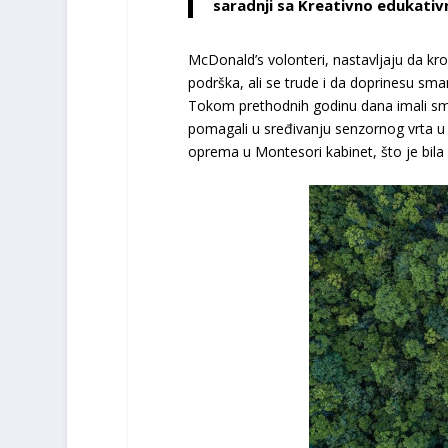
saradnji sa Kreativno edukati
McDonald’s volonteri, nastavljaju da kr
podrška, ali se trude i da doprinesu sm
Tokom prethodnih godinu dana imali smo
pomagali u sređivanju senzornog vrta u 
oprema u Montesori kabinet, što je bila 