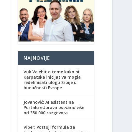
NAJNOVIJE
Vuk Velebit o tome kako bi
Karpatska inicijativa mogla
redefinisati ulogu Srbije u
budućnosti Evrope
Jovanović: AI asistent na
Portalu eUprava ostvario više
od 350.000 razgovora
Viber: Postoji formula za