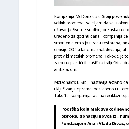
Kompanija McDonald’s u Srbiji pokrenu
velikih promena“ sa ciljem da se u okviru 
očuvanja životne sredine, prelaska na o
urađeno za godinu dana i kompanija će na
smanjenje emisija u radu restorana, an
emisije CO2 u lancima snabdevanja, ali i
protiv klimatskih promena. Takođe je t
zamena plastičnih kašičica i viljuškica 
ambalažom.
McDonald’s u Srbiji nastavlja aktivno d
uključivanja opreme, postepeno i u ter
Takođe, kompanija radi na reciklaži otp
Podrška koju Mek svakodnevno p
obroka, donaciju novca iz „huma
Fondacijom Ana i Vlade Divac, 