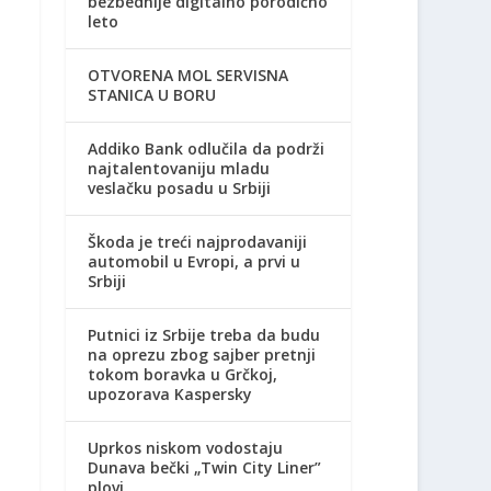
bezbednije digitalno porodično
leto
OTVORENA MOL SERVISNA
STANICA U BORU
Addiko Bank odlučila da podrži
najtalentovaniju mladu
veslačku posadu u Srbiji
Škoda je treći najprodavaniji
automobil u Evropi, a prvi u
Srbiji
Putnici iz Srbije treba da budu
na oprezu zbog sajber pretnji
tokom boravka u Grčkoj,
upozorava Kaspersky
Uprkos niskom vodostaju
Dunava bečki „Twin City Liner”
plovi