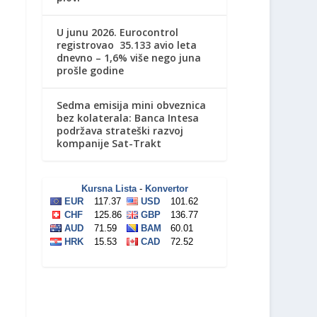
U junu 2026. Eurocontrol
registrovao 35.133 avio leta
dnevno – 1,6% više nego juna
prošle godine
Sedma emisija mini obveznica
bez kolaterala: Banca Intesa
podržava strateški razvoj
kompanije Sat-Trakt