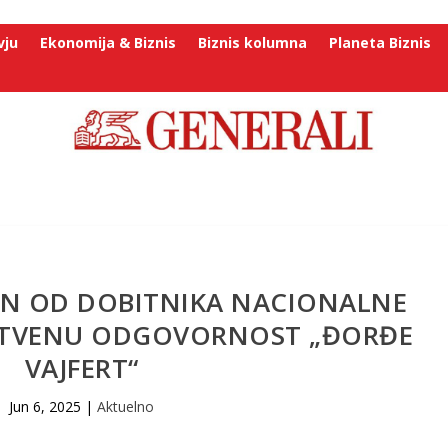
vju
Ekonomija & Biznis
Biznis kolumna
Planeta Biznis
AN OD DOBITNIKA NACIONALNE
ŠTVENU ODGOVORNOST „ĐORĐE
VAJFERT“
Jun 6, 2025
|
Aktuelno