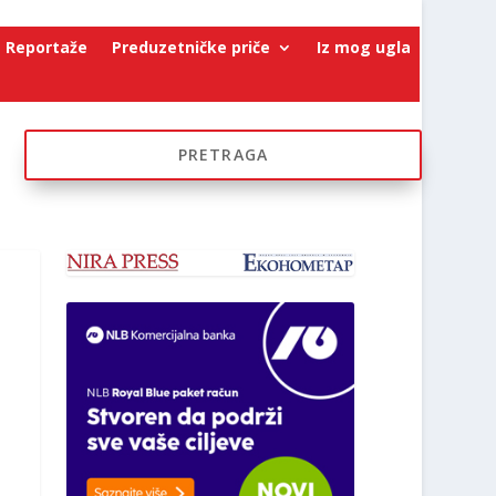
Reportaže
Preduzetničke priče
Iz mog ugla