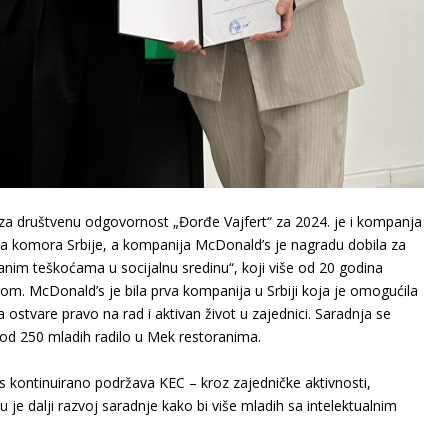
za društvenu odgovornost „Đorđe Vajfert“ za 2024. je i kompanja
a komora Srbije, a kompanija McDonald’s je nagradu dobila za
uanim teškoćama u socijalnu sredinu“, koji više od 20 godina
om. McDonald’s je bila prva kompanija u Srbiji koja je omogućila
ostvare pravo na rad i aktivan život u zajednici. Saradnja se
 od 250 mladih radilo u Mek restoranima.
 kontinuirano podržava KEC – kroz zajedničke aktivnosti,
je dalji razvoj saradnje kako bi više mladih sa intelektualnim