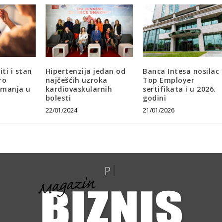
iti i stan
Hipertenzija jedan od
Banca Intesa nosilac
ro
najčešćih uzroka
Top Employer
imanja u
kardiovaskularnih
sertifikata i u 2026.
bolesti
godini
22/01/2024
21/01/2026
P