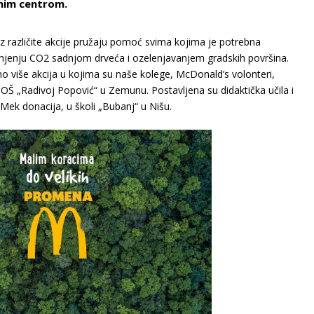
vnim centrom.
oz različite akcije pružaju pomoć svima kojima je potrebna
anjenju CO2 sadnjom drveća i ozelenjavanjem gradskih površina.
 više akcija u kojima su naše kolege, McDonald’s volonteri,
OŠ „Radivoj Popović“ u Zemunu. Postavljena su didaktička učila i
Mek donacija, u školi „Bubanj“ u Nišu.