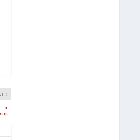
XT
 krst
radnju