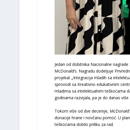
Jedan od dobitnika Nacionalne nagrade 
McDonald’s. Nagradu dodeljuje Privredn
projekat „Integracija mladih sa intelekt
sprovodi sa Kreativno edukativnim centr
mladima sa intelektualnim teškoćama da 
godinama razvijala, pa je do danas više
Tokom više od dve decenije, McDonald’s
donacije hrane i novčanu pomoć. U planu 
teškoćama dobilo priliku za rad.