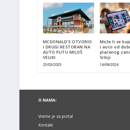
MCDONALD’S OTVORIO
Može li se kup
I DRUGI RESTORAN NA
i auto od dob
AUTO PUTU MILOŠ
plaćenog zan
VELIKI
Srbiji
25/03/2025
16/09/2024
O NAMA:
Vreme je za portal
Kontakt