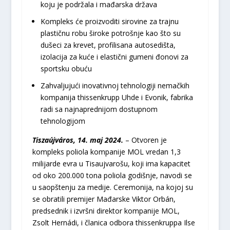
koju je podržala i mađarska država
Kompleks će proizvoditi sirovine za trajnu
plastičnu robu široke potrošnje kao što su
dušeci za krevet, profilisana autosedišta,
izolacija za kuće i elastični gumeni đonovi za
sportsku obuću
Zahvaljujući inovativnoj tehnologiji nemačkih
kompanija thissenkrupp Uhde i Evonik, fabrika
radi sa najnaprednijom dostupnom
tehnologijom
Tiszaújváros, 14. maj 2024.
– Otvoren je
kompleks poliola kompanije MOL vredan 1,3
milijarde evra u Tisaujvarošu, koji ima kapacitet
od oko 200.000 tona poliola godišnje, navodi se
u saopštenju za medije. Ceremonija, na kojoj su
se obratili premijer Mađarske Viktor Orbán,
predsednik i izvršni direktor kompanije MOL,
Zsolt Hernádi, i članica odbora thissenkruppa Ilse