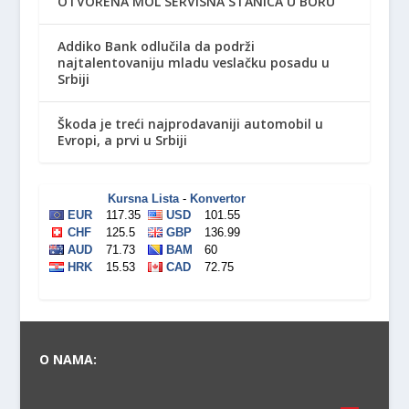
OTVORENA MOL SERVISNA STANICA U BORU
Addiko Bank odlučila da podrži
najtalentovaniju mladu veslačku posadu u
Srbiji
Škoda je treći najprodavaniji automobil u
Evropi, a prvi u Srbiji
O NAMA: