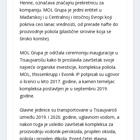
Henne, označava značajnu prekretnicu za
kompaniju. MOL Grupa je jedini entitet u
Mađarskoj i u Centralnoj i Istočnoj Evropi koji
pokriva ceo lanac vrednosti, od prerade nafte do
proizvodnje poliola (plastične sirovine koja se
široko koriste).
MOL Grupa je održala ceremoniju inauguracije u
Tisaujvarošu kako bi proslavila završetak svoje
najveće organske investicije, kompleksa poliola.
MOL, thissenkrupp i Evonik IP potpisali su ugovor
o licenci u leto 2017. godine, a kamen temeljac
kompleksa postavljen je u septembru 2019.
godine.
Glavne jedinice su transportovane u Tisaujvaroš
između 2019. i 2020. godine, uglavnom vodom, a
nakon toga je usledio završetak kompleksa za
proizvodnju vodonik-peroksida, propilen oksida,
poliola i propilen glikola. Pored četiri glavna