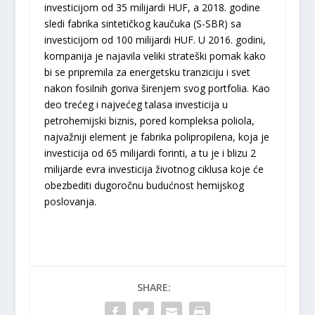
investicijom od 35 milijardi HUF, a 2018. godine
sledi fabrika sintetičkog kaučuka (S-SBR) sa
investicijom od 100 milijardi HUF. U 2016. godini,
kompanija je najavila veliki strateški pomak kako
bi se pripremila za energetsku tranziciju i svet
nakon fosilnih goriva širenjem svog portfolia. Kao
deo trećeg i najvećeg talasa investicija u
petrohemijski biznis, pored kompleksa poliola,
najvažniji element je fabrika polipropilena, koja je
investicija od 65 milijardi forinti, a tu je i blizu 2
milijarde evra investicija životnog ciklusa koje će
obezbediti dugoročnu budućnost hemijskog
poslovanja.
SHARE: