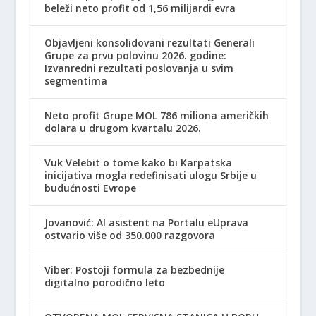
beleži neto profit od 1,56 milijardi evra
Objavljeni konsolidovani rezultati Generali
Grupe za prvu polovinu 2026. godine:
Izvanredni rezultati poslovanja u svim
segmentima
Neto profit Grupe MOL 786 miliona američkih
dolara u drugom kvartalu 2026.
Vuk Velebit o tome kako bi Karpatska
inicijativa mogla redefinisati ulogu Srbije u
budućnosti Evrope
Jovanović: AI asistent na Portalu eUprava
ostvario više od 350.000 razgovora
Viber: Postoji formula za bezbednije
digitalno porodično leto