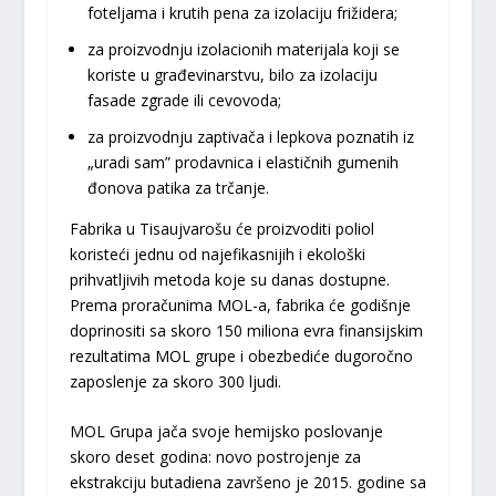
foteljama i krutih pena za izolaciju frižidera;
za proizvodnju izolacionih materijala koji se
koriste u građevinarstvu, bilo za izolaciju
fasade zgrade ili cevovoda;
za proizvodnju zaptivača i lepkova poznatih iz
„uradi sam” prodavnica i elastičnih gumenih
đonova patika za trčanje.
Fabrika u Tisaujvarošu će proizvoditi poliol
koristeći jednu od najefikasnijih i ekološki
prihvatljivih metoda koje su danas dostupne.
Prema proračunima MOL-a, fabrika će godišnje
doprinositi sa skoro 150 miliona evra finansijskim
rezultatima MOL grupe i obezbediće dugoročno
zaposlenje za skoro 300 ljudi.
MOL Grupa jača svoje hemijsko poslovanje
skoro deset godina: novo postrojenje za
ekstrakciju butadiena završeno je 2015. godine sa