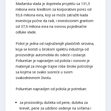
Mađarska vlada je doprinela projektu sa 131,5
miliona evra: kreditom za korporativni porez od
93,6 miliona evra, koji se može zatražiti kada
investicija počne da radi, i investicionim grantom
od 37,9 miliona evra na osnovu pojedinačne
odluke vlade.
Poliol je jedna od najtraženijih plastičnih sirovina,
koja se koristi u širokom spektru industrija od
proizvodnje automobila do odeće i izolacije.
Poliuretan je napravljen od poliola i osnovni je
materijal za mnoge trajne robe široke potrošnje
sa kojima se svako susreće u svom
svakodnevnom životu.
Poliuretan napravljen od poliola je potreban:
za proizvodnju dušeka od pene, dušeka za
krevet, pene za udobno sedenje na sofama i