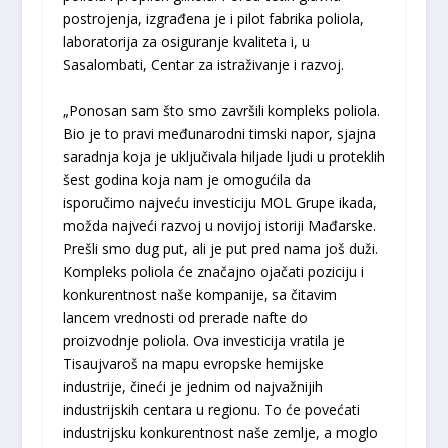
postrojenja, izgrađena je i pilot fabrika poliola,
laboratorija za osiguranje kvaliteta i, u
Sasalombati, Centar za istraživanje i razvoj.
„Ponosan sam što smo završili kompleks poliola.
Bio je to pravi međunarodni timski napor, sjajna
saradnja koja je uključivala hiljade ljudi u proteklih
šest godina koja nam je omogućila da
isporučimo najveću investiciju MOL Grupe ikada,
možda najveći razvoj u novijoj istoriji Mađarske.
Prešli smo dug put, ali je put pred nama još duži.
Kompleks poliola će značajno ojačati poziciju i
konkurentnost naše kompanije, sa čitavim
lancem vrednosti od prerade nafte do
proizvodnje poliola. Ova investicija vratila je
Tisaujvaroš na mapu evropske hemijske
industrije, čineći je jednim od najvažnijih
industrijskih centara u regionu. To će povećati
industrijsku konkurentnost naše zemlje, a moglo