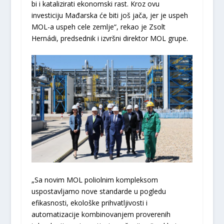
bi i katalizirati ekonomski rast. Kroz ovu
investiciju Mađarska će biti još jača, jer je uspeh
MOL-a uspeh cele zemlje“, rekao je Zsolt
Hernádi, predsednik i izvršni direktor MOL grupe.
„Sa novim MOL poliolnim kompleksom
uspostavljamo nove standarde u pogledu
efikasnosti, ekološke prihvatljivosti i
automatizacije kombinovanjem proverenih