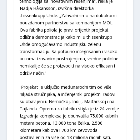
tehnologija sa inovativnim rešenjima“, rekla je
Nadja Håkansson, izvršna direktorka
thissenkrupp Uhde. „Zahvalni smo na dubokom i
pouzdanom partnerstvu sa kompanijom MOL.
Ova fabrika poliola je pravi orijentir projekat i
odlična demonstracija kako mi u thissenkrupp
Uhde omogućavamo industrijsku zelenu
transformaciju. Sa potpuno integrisanim i visoko
automatizovanim postrojenjima, vredne poliolne
hemikalije će se proizvoditi na visoko efikasan i
održiv način.”
Projekat je uključio međunarodni tim od više
hiljada stručnjaka, a inženjerski projektni radovi
su obavljeni u Nemačkoj, Indiji, Mađarskoj i na
Tajlandu. Oprema za fabriku stigla je iz 24 zemlje.
Izgradnja kompleksa je obuhvatila 75.000 kubnih
metara betona, 13.000 tona čelika, 2.500
kilometara kablova i 700 km cevovoda
postavljenih za više od 18 miliona radnih sati.