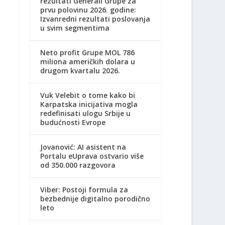
rezultati Generali Grupe za
prvu polovinu 2026. godine:
Izvanredni rezultati poslovanja
u svim segmentima
Neto profit Grupe MOL 786
miliona američkih dolara u
drugom kvartalu 2026.
Vuk Velebit o tome kako bi
Karpatska inicijativa mogla
redefinisati ulogu Srbije u
budućnosti Evrope
Jovanović: AI asistent na
Portalu eUprava ostvario više
od 350.000 razgovora
Viber: Postoji formula za
bezbednije digitalno porodično
leto