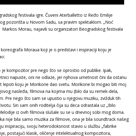
adskog festivala igre. Čuveni Aterballetto iz Ređo Emilije
dnog pozorišta u Novom Sadu, sa pravim spektaklom. „Noć
 Markos Morau, najavili su organizatori Beogradskog festivala
oreografa Moraua koji je o predstavi i inspiraciji koju je
ao:
 je kompozitor pre nego što se oprostio od publike. Ipak,
ici napuste, oni ne odlaze, jer njihova umetnost čini da ostanu
st lepoti koju je Morikone dao svetu. Morikone bi mogao biti moj
jegovog nasleđa, filmova na kojima mu (bilo da su remek-dela,
ujem. Pre nego što sam se upustio u njegovu muziku, zvižduk tih
votu. Sin sam onih roditelja čija su deca odrastala uz „Bilo
elodije iz ovih filmova slušale su se u dnevnoj sobi mog doma.
ka nije bila samo muzika za filmove, ona je bila soundtrack našeg
oju inspiraciju, svoju heterodoksnost stavio u službu „fabrike
e, postajući klasik, oličenje intelektualnog kompozitora,