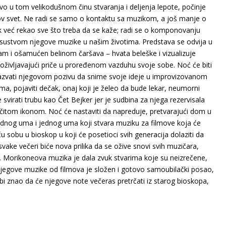
vo u tom velikodušnom činu stvaranja i deljenja lepote, počinje
ov svet. Ne radi se samo o kontaktu sa muzikom, a još manje o
 već rekao sve što treba da se kaže; radi se o komponovanju
risustvom njegove muzike u našim životima. Predstava se odvija u
am i ošamućen belinom čaršava – hvata beleške i vizualizuje
 oživljavajući priče u proređenom vazduhu svoje sobe. Noć će biti
dazvati njegovom pozivu da snime svoje ideje u improvizovanom
ama, pojaviti dečak, onaj koji je želeo da bude lekar, neumorni
 svirati trubu kao Čet Bejker jer je sudbina za njega rezervisala
ečitom ikonom. Noć će nastaviti da napreduje, pretvarajući dom u
odnog uma i jednog uma koji stvara muziku za filmove koja će
u sobu u bioskop u koji će posetioci svih generacija dolaziti da
svake večeri biće nova prilika da se ožive snovi svih muzičara,
… Morikoneova muzika je dala zvuk stvarima koje su neizrečene,
njegove muzike od filmova je složen i gotovo samoubilački posao,
 bi znao da će njegove note večeras pretrčati iz starog bioskopa,