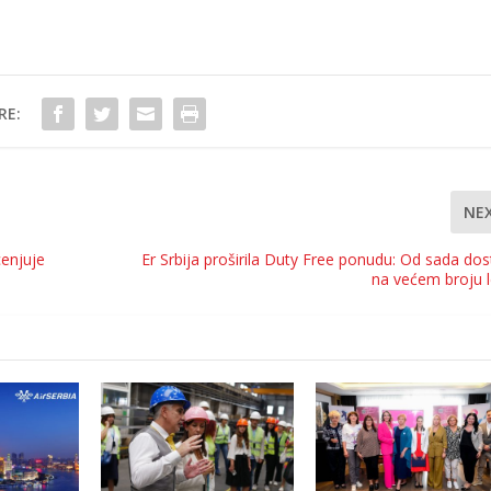
RE:
NE
cenjuje
Er Srbija proširila Duty Free ponudu: Od sada do
na većem broju 