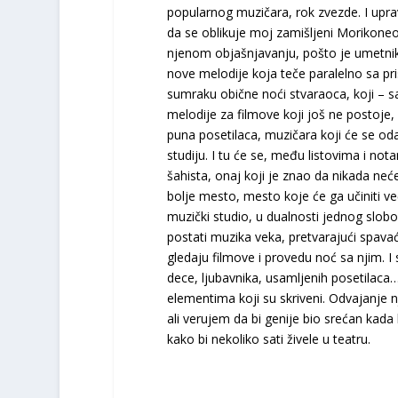
popularnog muzičara, rok zvezde. I upra
da se oblikuje moj zamišljeni Morikone
njenom objašnjavanju, pošto je umetnik
nove melodije koja teče paralelno sa p
sumraku obične noći stvaraoca, koji – s
melodije za filmove koji još ne postoje,
puna posetilaca, muzičara koji će se o
studiju. I tu će se, među listovima i not
šahista, onaj koji je znao da nikada neće
bolje mesto, mesto koje će ga učiniti v
muzički studio, u dualnosti jednog slob
postati muzika veka, pretvarajući spavać
gledaju filmove i provedu noć sa njim. I 
dece, ljubavnika, usamljenih posetilaca
elementima koji su skriveni. Odvajanje 
ali verujem da bi genije bio srećan kada
kako bi nekoliko sati živele u teatru.