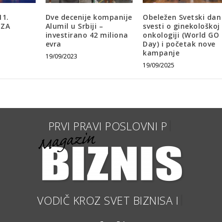
11.
Dve decenije kompanije
Obeležen Svetski dan
 ZA
Alumil u Srbiji –
svesti o ginekološkoj
investirano 42 miliona
onkologiji (World GO
evra
Day) i početak nove
kampanje
19/09/2023
19/09/2025
PRVI PRAV
VODIČ KROZ SVE