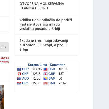
OTVORENA MOL SERVISNA
STANICA U BORU
Addiko Bank odlučila da podrži
najtalentovaniju mladu
veslačku posadu u Srbiji
Škoda je treći najprodavaniji
automobil u Evropi, a prvi u
XT
Srbiji
stupna
letova