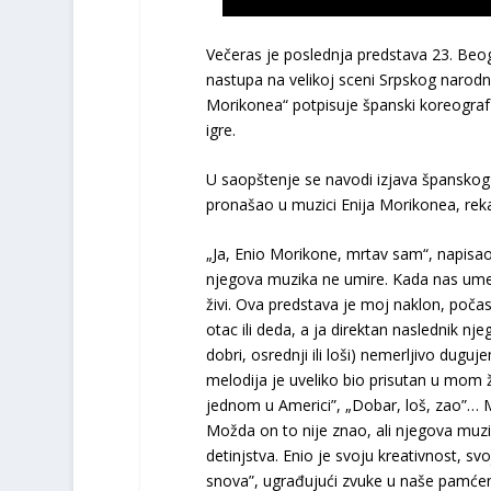
Večeras je poslednja predstava 23. Beogr
nastupa na velikoj sceni Srpskog naro
Morikonea“ potpisuje španski koreograf
igre.
U saopštenje se navodi izjava španskog k
pronašao u muzici Enija Morikonea, rek
„Ja, Enio Morikone, mrtav sam“, napisao
njegova muzika ne umire. Kada nas umetn
živi. Ova predstava je moj naklon, poča
otac ili deda, a ja direktan naslednik n
dobri, osrednji ili loši) nemerljivo dug
melodija je uveliko bio prisutan u mom ži
jednom u Americi”, „Dobar, loš, zao”… M
Možda on to nije znao, ali njegova muzi
detinjstva. Enio je svoju kreativnost, sv
snova”, ugrađujući zvuke u naše pamćenj