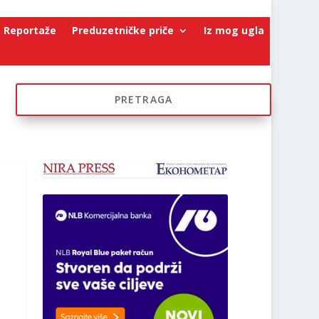
Reportaže
Preduzetničke priče
Iz mog ugla