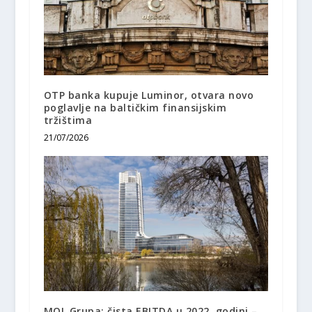
OTP banka kupuje Luminor, otvara novo
poglavlje na baltičkim finansijskim
tržištima
21/07/2026
MOL Grupa: čista EBITDA u 2022. godini –