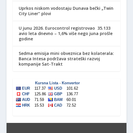
Uprkos niskom vodostaju Dunava bečki „Twin
City Liner” plovi
U junu 2026. Eurocontrol registrovao 35.133
avio leta dnevno – 1,6% više nego juna prošle
godine
Sedma emisija mini obveznica bez kolaterala:
Banca Intesa podržava strateški razvoj
kompanije Sat-Trakt