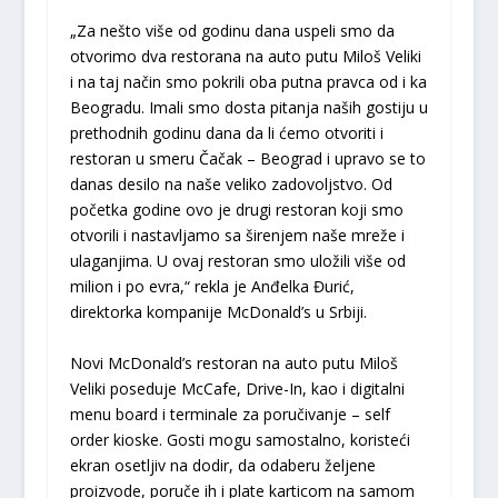
„Za nešto više od godinu dana uspeli smo da
otvorimo dva restorana na auto putu Miloš Veliki
i na taj način smo pokrili oba putna pravca od i ka
Beogradu. Imali smo dosta pitanja naših gostiju u
prethodnih godinu dana da li ćemo otvoriti i
restoran u smeru Čačak – Beograd i upravo se to
danas desilo na naše veliko zadovoljstvo. Od
početka godine ovo je drugi restoran koji smo
otvorili i nastavljamo sa širenjem naše mreže i
ulaganjima. U ovaj restoran smo uložili više od
milion i po evra,“ rekla je Anđelka Đurić,
direktorka kompanije McDonald’s u Srbiji.
Novi McDonald’s restoran na auto putu Miloš
Veliki poseduje McCafe, Drive-In, kao i digitalni
menu board i terminale za poručivanje – self
order kioske. Gosti mogu samostalno, koristeći
ekran osetljiv na dodir, da odaberu željene
proizvode, poruče ih i plate karticom na samom