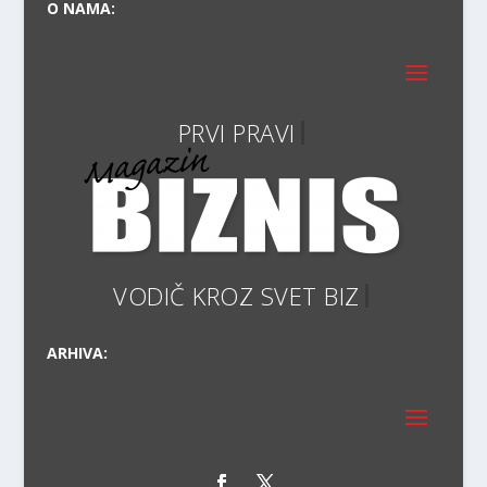
O NAMA:
P
VODIČ KRO
ARHIVA: