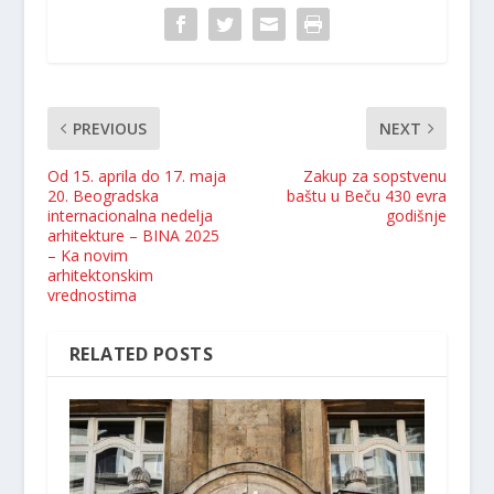
PREVIOUS
NEXT
Od 15. aprila do 17. maja
Zakup za sopstvenu
20. Beogradska
baštu u Beču 430 evra
internacionalna nedelja
godišnje
arhitekture – BINA 2025
– Ka novim
arhitektonskim
vrednostima
RELATED POSTS