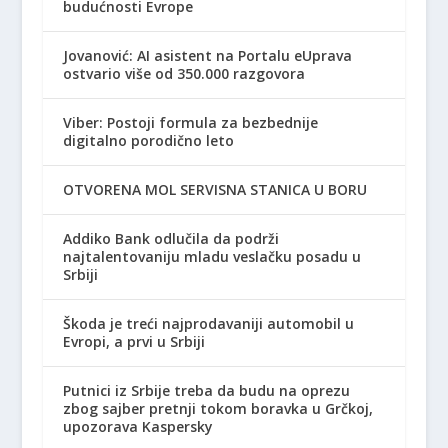
budućnosti Evrope
Jovanović: AI asistent na Portalu eUprava
ostvario više od 350.000 razgovora
Viber: Postoji formula za bezbednije
digitalno porodično leto
OTVORENA MOL SERVISNA STANICA U BORU
Addiko Bank odlučila da podrži
najtalentovaniju mladu veslačku posadu u
Srbiji
Škoda je treći najprodavaniji automobil u
Evropi, a prvi u Srbiji
Putnici iz Srbije treba da budu na oprezu
zbog sajber pretnji tokom boravka u Grčkoj,
upozorava Kaspersky