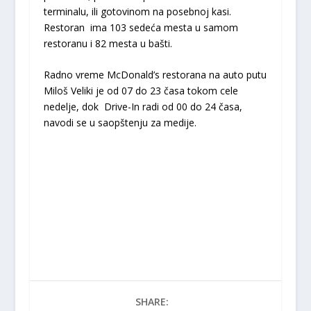
terminalu, ili gotovinom na posebnoj kasi.
Restoran ima 103 sedeća mesta u samom
restoranu i 82 mesta u bašti.
Radno vreme McDonald’s restorana na auto putu
Miloš Veliki je od 07 do 23 časa tokom cele
nedelje, dok Drive-In radi od 00 do 24 časa,
navodi se u saopštenju za medije.
SHARE: