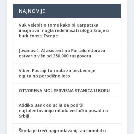
NAJNOVIJE
Vuk Velebit o tome kako bi Karpatska
inicijativa mogla redefinisati ulogu Srbije u
budućnosti Evrope
Jovanović: AI asistent na Portalu eUprava
ostvario više od 350.000 razgovora
Viber: Postoji formula za bezbednije
digitalno porodično leto
OTVORENA MOL SERVISNA STANICA U BORU
Addiko Bank odlučila da podrži
najtalentovaniju mladu veslačku posadu u
Srbiji
Škoda je treći najprodavaniji automobil u