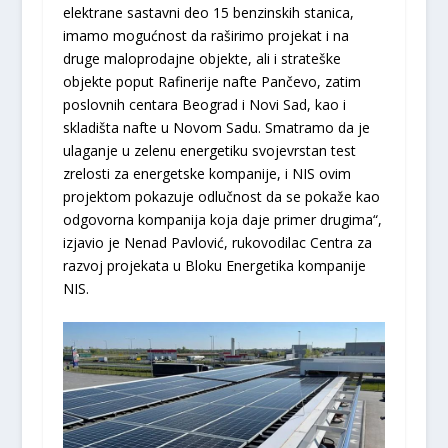
elektrane sastavni deo 15 benzinskih stanica,
imamo mogućnost da raširimo projekat i na
druge maloprodajne objekte, ali i strateške
objekte poput Rafinerije nafte Pančevo, zatim
poslovnih centara Beograd i Novi Sad, kao i
skladišta nafte u Novom Sadu. Smatramo da je
ulaganje u zelenu energetiku svojevrstan test
zrelosti za energetske kompanije, i NIS ovim
projektom pokazuje odlučnost da se pokaže kao
odgovorna kompanija koja daje primer drugima“,
izjavio je Nenad Pavlović, rukovodilac Centra za
razvoj projekata u Bloku Energetika kompanije
NIS.