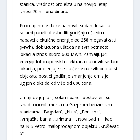
stanica. Vrednost projekta u najnovijoj etapi
iznosi 20 miliona dinara.
Procenjeno je da će na novih sedam lokacija
solarni paneli obezbediti godišnju uštedu u
nabavci električne energije od 258 megavat-sati
(MWh), dok ukupna ušteda na svih petnaest
lokacija iznosi skoro 600 MWh. Zahvaljujući
energiji fotonaponskih elektrana na novih sedam
lokacija, procenjuje se da će se na svih petnaest
objekata postići godišnje smanjenje emisije
ugljen dioksida od više od 600 tona.
U najnovijoj fazi, solarni paneli postavljeni su
iznad točionih mesta na Gazprom benzinskim
stanicama „Bagrdan“, „Nais“, „Fontana“,
„Vrnjačka banja“, „Plinara“ i „Novi Sad 1“ , kao i
na NIS Petrol maloprodajnom objektu „Kruševac
5“.