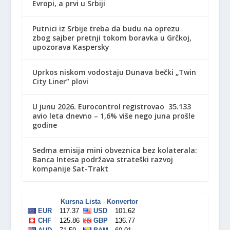
Evropi, a prvi u Srbiji
Putnici iz Srbije treba da budu na oprezu
zbog sajber pretnji tokom boravka u Grčkoj,
upozorava Kaspersky
Uprkos niskom vodostaju Dunava bečki „Twin
City Liner” plovi
U junu 2026. Eurocontrol registrovao 35.133
avio leta dnevno – 1,6% više nego juna prošle
godine
Sedma emisija mini obveznica bez kolaterala:
Banca Intesa podržava strateški razvoj
kompanije Sat-Trakt