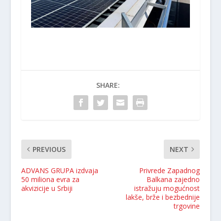
SHARE:
PREVIOUS
NEXT
ADVANS GRUPA izdvaja
Privrede Zapadnog
50 miliona evra za
Balkana zajedno
akvizicije u Srbiji
istražuju mogućnost
lakše, brže i bezbednije
trgovine