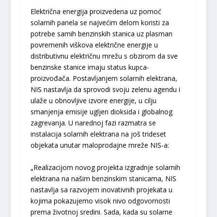
Električna energija proizvedena uz pomoć
solarnih panela se najvećim delom koristi za
potrebe samih benzinskih stanica uz plasman
povremenih viškova električne energije u
distributivnu električnu mrežu s obzirom da sve
benzinske stanice imaju status kupca-
proizvođača. Postavljanjem solarnih elektrana,
NIS nastavlja da sprovodi svoju zelenu agendu i
ulaže u obnovljive izvore energije, u cilju
smanjenja emisije ugljen dioksida i globalnog
zagrevanja. U narednoj fazi razmatra se
instalacija solarnih elektrana na još trideset
objekata unutar maloprodajne mreže NIS-a:
„Realizacijom novog projekta izgradnje solarnih
elektrana na našim benzinskim stanicama, NIS
nastavlja sa razvojem inovativnih projekata u
kojima pokazujemo visok nivo odgovornosti
prema životnoj sredini. Sada, kada su solarne