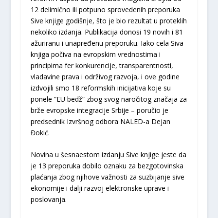
12 delimično ili potpuno sprovedenih preporuka
Sive knjige godišnje, što je bio rezultat u proteklih
nekoliko izdanja. Publikacija donosi 19 novih i 81
ažuriranu i unapređenu preporuku. Iako cela Siva
knjiga počiva na evropskim vrednostima i
principima fer konkurencije, transparentnosti,
vladavine prava i održivog razvoja, i ove godine
izdvojili smo 18 reformskih inicijativa koje su
ponele “EU bedž” zbog svog naročitog značaja za
brže evropske integracije Srbije – poručio je
predsednik Izvršnog odbora NALED-a Dejan
Đokić.
Novina u šesnaestom izdanju Sive knjige jeste da
je 13 preporuka dobilo oznaku za bezgotovinska
plaćanja zbog njihove važnosti za suzbijanje sive
ekonomije i dalji razvoj elektronske uprave i
poslovanja.