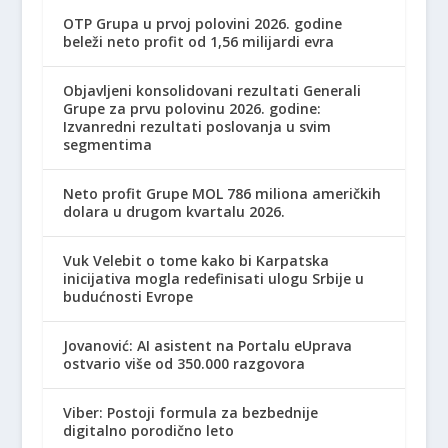
OTP Grupa u prvoj polovini 2026. godine
beleži neto profit od 1,56 milijardi evra
Objavljeni konsolidovani rezultati Generali
Grupe za prvu polovinu 2026. godine:
Izvanredni rezultati poslovanja u svim
segmentima
Neto profit Grupe MOL 786 miliona američkih
dolara u drugom kvartalu 2026.
Vuk Velebit o tome kako bi Karpatska
inicijativa mogla redefinisati ulogu Srbije u
budućnosti Evrope
Jovanović: AI asistent na Portalu eUprava
ostvario više od 350.000 razgovora
Viber: Postoji formula za bezbednije
digitalno porodično leto