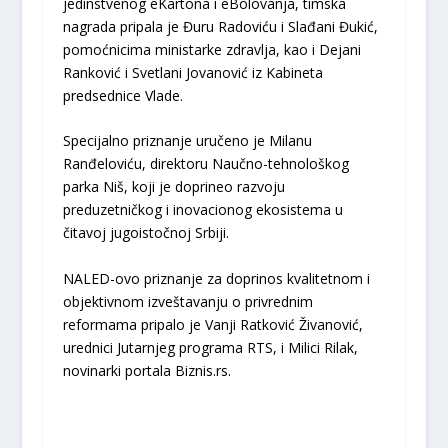
jedinstvenog eKartona i eBolovanja, timska
nagrada pripala je Đuru Radoviću i Slađani Đukić,
pomoćnicima ministarke zdravlja, kao i Dejani
Ranković i Svetlani Jovanović iz Kabineta
predsednice Vlade.
Specijalno priznanje uručeno je Milanu
Ranđeloviću, direktoru Naučno-tehnološkog
parka Niš, koji je doprineo razvoju
preduzetničkog i inovacionog ekosistema u
čitavoj jugoistočnoj Srbiji.
NALED-ovo priznanje za doprinos kvalitetnom i
objektivnom izveštavanju o privrednim
reformama pripalo je Vanji Ratković Živanović,
urednici Jutarnjeg programa RTS, i Milici Rilak,
novinarki portala Biznis.rs.