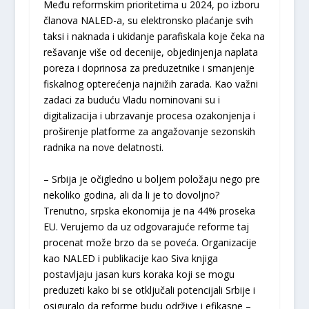
Među reformskim prioritetima u 2024, po izboru
članova NALED-a, su elektronsko plaćanje svih
taksi i naknada i ukidanje parafiskala koje čeka na
rešavanje više od decenije, objedinjenja naplata
poreza i doprinosa za preduzetnike i smanjenje
fiskalnog opterećenja najnižih zarada. Kao važni
zadaci za buduću Vladu nominovani su i
digitalizacija i ubrzavanje procesa ozakonjenja i
proširenje platforme za angažovanje sezonskih
radnika na nove delatnosti.
– Srbija je očigledno u boljem položaju nego pre
nekoliko godina, ali da li je to dovoljno?
Trenutno, srpska ekonomija je na 44% proseka
EU. Verujemo da uz odgovarajuće reforme taj
procenat može brzo da se poveća. Organizacije
kao NALED i publikacije kao Siva knjiga
postavljaju jasan kurs koraka koji se mogu
preduzeti kako bi se otključali potencijali Srbije i
osiguralo da reforme budu održive i efikasne –