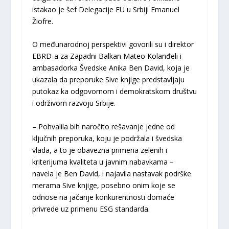
istakao je šef Delegacije EU u Srbiji Emanuel
Žiofre.
O međunarodnoj perspektivi govorili su i direktor
EBRD-a za Zapadni Balkan Mateo Kolanđeli i
ambasadorka Švedske Anika Ben David, koja je
ukazala da preporuke Sive knjige predstavljaju
putokaz ka odgovornom i demokratskom društvu
i održivom razvoju Srbije.
– Pohvalila bih naročito rešavanje jedne od
ključnih preporuka, koju je podržala i švedska
vlada, a to je obavezna primena zelenih i
kriterijuma kvaliteta u javnim nabavkama –
navela je Ben David, i najavila nastavak podrške
merama Sive knjige, posebno onim koje se
odnose na jačanje konkurentnosti domaće
privrede uz primenu ESG standarda.