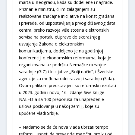
marta u Beogradu, kada su dodeljene i nagrade.
Priznanje ministru, čijim zalaganjem su
realizovane značajne inicijative na korist građana
i privrede, od uspostavljanja prvog državnog data
centra, preko razvoja više stotina elektronskih
servisa na portalu eUprave do skorašnjeg
usvajanja Zakona o elektronskim
komunikacijama, dodeljeno je na godišnjoj
konferenciji o ekonomskim reformama, koja je
organizovana uz podršku Nemačke razvojne
saradnje (GIZ) i Inicijative „Bolji način“, i Švedske
agencije za međunarodni razvoj i saradnju (Sida).
Ovom prilikom predstavljeni su reformski rezultati
u 2023. godini i novo, 16. izdanje Sive knjige
NALED-a sa 100 preporuka za unapređenje
uslova poslovanja u našoj zemlji, koje su
upućene Vladi Srbije.
– Nadamo se da će nova Vlada ubrzati tempo
reformi i uspeti da prevaziđe magičnu brojku od