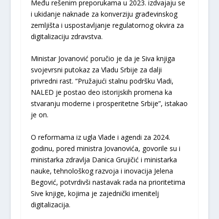
Među rešenim preporukama u 2023. izdvajaju se
i ukidanje naknade za konverziju građevinskog
zemljišta i uspostavljanje regulatornog okvira za
digitalizaciju zdravstva.
Ministar Jovanović poručio je da je Siva knjiga
svojevrsni putokaz za Vladu Srbije za dalji
privredni rast. “Pružajući stalnu podršku Vladi,
NALED je postao deo istorijskih promena ka
stvaranju moderne i prosperitetne Srbije”, istakao
je on.
O reformama iz ugla Vlade i agendi za 2024.
godinu, pored ministra Jovanovića, govorile su i
ministarka zdravlja Danica Grujičić i ministarka
nauke, tehnološkog razvoja i inovacija Jelena
Begović, potvrdivši nastavak rada na prioritetima
Sive knjige, kojima je zajednički imenitelj
digitalizacija.