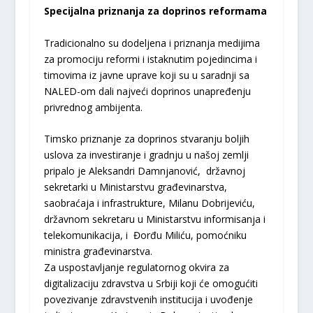
Specijalna priznanja za doprinos reformama
Tradicionalno su dodeljena i priznanja medijima
za promociju reformi i istaknutim pojedincima i
timovima iz javne uprave koji su u saradnji sa
NALED-om dali najveći doprinos unapređenju
privrednog ambijenta.
Timsko priznanje za doprinos stvaranju boljih
uslova za investiranje i gradnju u našoj zemlji
pripalo je Aleksandri Damnjanović, državnoj
sekretarki u Ministarstvu građevinarstva,
saobraćaja i infrastrukture, Milanu Dobrijeviću,
državnom sekretaru u Ministarstvu informisanja i
telekomunikacija, i Đorđu Miliću, pomoćniku
ministra građevinarstva.
Za uspostavljanje regulatornog okvira za
digitalizaciju zdravstva u Srbiji koji će omogućiti
povezivanje zdravstvenih institucija i uvođenje