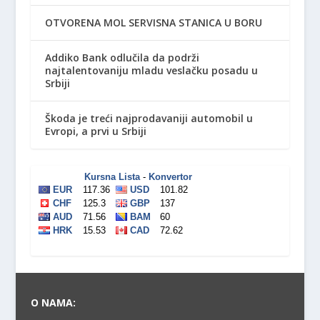
OTVORENA MOL SERVISNA STANICA U BORU
Addiko Bank odlučila da podrži
najtalentovaniju mladu veslačku posadu u
Srbiji
Škoda je treći najprodavaniji automobil u
Evropi, a prvi u Srbiji
O NAMA: