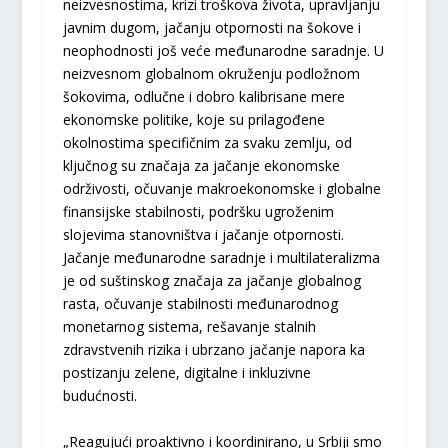
neizvesnostima, krizi troškova života, upravljanju
javnim dugom, jačanju otpornosti na šokove i
neophodnosti još veće međunarodne saradnje. U
neizvesnom globalnom okruženju podložnom
šokovima, odlučne i dobro kalibrisane mere
ekonomske politike, koje su prilagođene
okolnostima specifičnim za svaku zemlju, od
ključnog su značaja za jačanje ekonomske
održivosti, očuvanje makroekonomske i globalne
finansijske stabilnosti, podršku ugroženim
slojevima stanovništva i jačanje otpornosti.
Jačanje međunarodne saradnje i multilateralizma
je od suštinskog značaja za jačanje globalnog
rasta, očuvanje stabilnosti međunarodnog
monetarnog sistema, rešavanje stalnih
zdravstvenih rizika i ubrzano jačanje napora ka
postizanju zelene, digitalne i inkluzivne
budućnosti.
„Reagujući proaktivno i koordinirano, u Srbiji smo