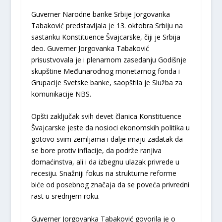
Guverner Narodne banke Srbije Jorgovanka
Tabaković predstavljala je 13. oktobra Srbiju na
sastanku Konstituence Švajcarske, čiji je Srbija
deo. Guverner Jorgovanka Tabaković
prisustvovala je i plenarnom zasedanju Godišnje
skupštine Međunarodnog monetarnog fonda i
Grupacije Svetske banke, saopštila je Služba za
komunikacije NBS.
Opšti zaključak svih devet članica Konstituence
Švajcarske jeste da nosioci ekonomskih politika u
gotovo svim zemljama i dalje imaju zadatak da
se bore protiv inflacije, da podrže ranjiva
domaćinstva, ali i da izbegnu ulazak privrede u
recesiju. Snažniji fokus na strukturne reforme
biće od posebnog značaja da se poveća privredni
rast u srednjem roku.
Guverner Jorgovanka Tabaković govorila je o