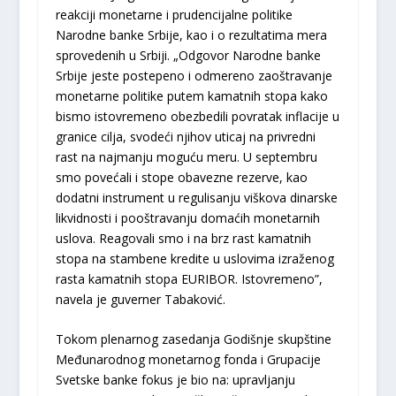
reakciji monetarne i prudencijalne politike
Narodne banke Srbije, kao i o rezultatima mera
sprovedenih u Srbiji. „Odgovor Narodne banke
Srbije jeste postepeno i odmereno zaoštravanje
monetarne politike putem kamatnih stopa kako
bismo istovremeno obezbedili povratak inflacije u
granice cilja, svodeći njihov uticaj na privredni
rast na najmanju moguću meru. U septembru
smo povećali i stope obavezne rezerve, kao
dodatni instrument u regulisanju viškova dinarske
likvidnosti i pooštravanju domaćih monetarnih
uslova. Reagovali smo i na brz rast kamatnih
stopa na stambene kredite u uslovima izraženog
rasta kamatnih stopa EURIBOR. Istovremeno”,
navela je guverner Tabaković.
Tokom plenarnog zasedanja Godišnje skupštine
Međunarodnog monetarnog fonda i Grupacije
Svetske banke fokus je bio na: upravljanju