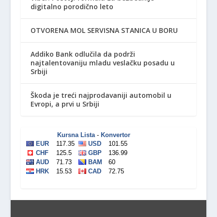
digitalno porodično leto
OTVORENA MOL SERVISNA STANICA U BORU
Addiko Bank odlučila da podrži
najtalentovaniju mladu veslačku posadu u
Srbiji
Škoda je treći najprodavaniji automobil u
Evropi, a prvi u Srbiji