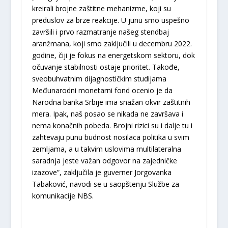
kreirali brojne zaštitne mehanizme, koji su
preduslov za brze reakcije. U junu smo uspešno
završili i prvo razmatranje našeg stendbaj
aranžmana, koji smo zaključili u decembru 2022.
godine, čiji je fokus na energetskom sektoru, dok
očuvanje stabilnosti ostaje prioritet. Takođe,
sveobuhvatnim dijagnostičkim studijama
Međunarodni monetarni fond ocenio je da
Narodna banka Srbije ima snažan okvir zaštitnih
mera. Ipak, naš posao se nikada ne završava i
nema konačnih pobeda. Brojni rizici su i dalje tu i
zahtevaju punu budnost nosilaca politika u svim
zemljama, a u takvim uslovima multilateralna
saradnja jeste važan odgovor na zajedničke
izazove”, zaključila je guverner Jorgovanka
Tabaković, navodi se u saopštenju Službe za
komunikacije NBS.