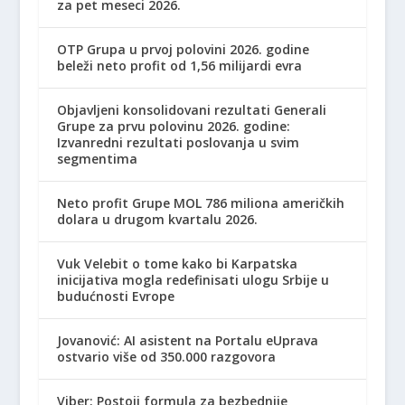
za pet meseci 2026.
OTP Grupa u prvoj polovini 2026. godine
beleži neto profit od 1,56 milijardi evra
Objavljeni konsolidovani rezultati Generali
Grupe za prvu polovinu 2026. godine:
Izvanredni rezultati poslovanja u svim
segmentima
Neto profit Grupe MOL 786 miliona američkih
dolara u drugom kvartalu 2026.
Vuk Velebit o tome kako bi Karpatska
inicijativa mogla redefinisati ulogu Srbije u
budućnosti Evrope
Jovanović: AI asistent na Portalu eUprava
ostvario više od 350.000 razgovora
Viber: Postoji formula za bezbednije