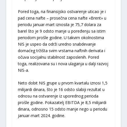
Pored toga, na finansijsko ostvarenje uticao je i
pad cena nafte – prosečna cena nafte «Brent» u
periodu januar-mart iznosila je 75,7 dolara za
barel što je 9 odsto manje u poređenju sa istim
periodom prošle godine. U takvim okolnostima
NIS je uspeo da održi uredno snabdevanje
domaćeg tržišta svim vrstama naftnih derivata i
očuva socijalnu stabilnost zaposlenih. Pored
toga, realizovana su i nova ulaganja u dalјi razvoj
NIS-a.
Neto dobit NIS grupe u prvom kvartalu iznosi 1,5
milijardi dinara, što je 16 odsto slabiji rezultat u
odnosu na ostvarenje iz uporednog perioda
prošle godine. Pokazatelј EBITDA je 8,5 milijardi
dinara, odnosno 15 odsto manje nego u periodu
januar-mart 2024. godine.