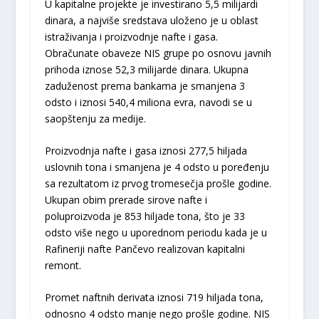
U kapitalne projekte je investirano 5,5 milijardi
dinara, a najviše sredstava uloženo je u oblast
istraživanja i proizvodnje nafte i gasa.
Obračunate obaveze NIS grupe po osnovu javnih
prihoda iznose 52,3 milijarde dinara. Ukupna
zaduženost prema bankama je smanjena 3
odsto i iznosi 540,4 miliona evra, navodi se u
saopštenju za medije.
Proizvodnja nafte i gasa iznosi 277,5 hilјada
uslovnih tona i smanjena je 4 odsto u poređenju
sa rezultatom iz prvog tromesečja prošle godine.
Ukupan obim prerade sirove nafte i
poluproizvoda je 853 hilјade tona, što je 33
odsto više nego u uporednom periodu kada je u
Rafineriji nafte Pančevo realizovan kapitalni
remont.
Promet naftnih derivata iznosi 719 hilјada tona,
odnosno 4 odsto manje nego prošle godine. NIS