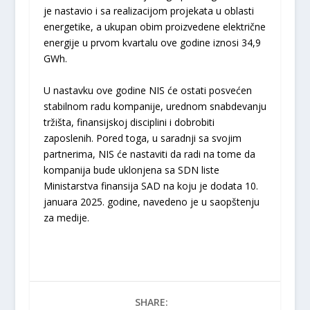
je nastavio i sa realizacijom projekata u oblasti
energetike, a ukupan obim proizvedene električne
energije u prvom kvartalu ove godine iznosi 34,9
GWh.
U nastavku ove godine NIS će ostati posvećen
stabilnom radu kompanije, urednom snabdevanju
tržišta, finansijskoj disciplini i dobrobiti
zaposlenih. Pored toga, u saradnji sa svojim
partnerima, NIS će nastaviti da radi na tome da
kompanija bude uklonjena sa SDN liste
Ministarstva finansija SAD na koju je dodata 10.
januara 2025. godine, navedeno je u saopštenju
za medije.
SHARE: