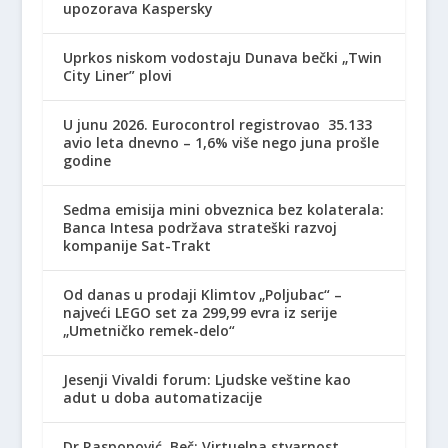
upozorava Kaspersky
Uprkos niskom vodostaju Dunava bečki „Twin
City Liner” plovi
U junu 2026. Eurocontrol registrovao 35.133
avio leta dnevno – 1,6% više nego juna prošle
godine
Sedma emisija mini obveznica bez kolaterala:
Banca Intesa podržava strateški razvoj
kompanije Sat-Trakt
Od danas u prodaji Klimtov „Poljubac“ –
najveći LEGO set za 299,99 evra iz serije
„Umetničko remek-delo“
Jesenji Vivaldi forum: Ljudske veštine kao
adut u doba automatizacije
Dr Raspopović, Beč: Virtuelna stvarnost