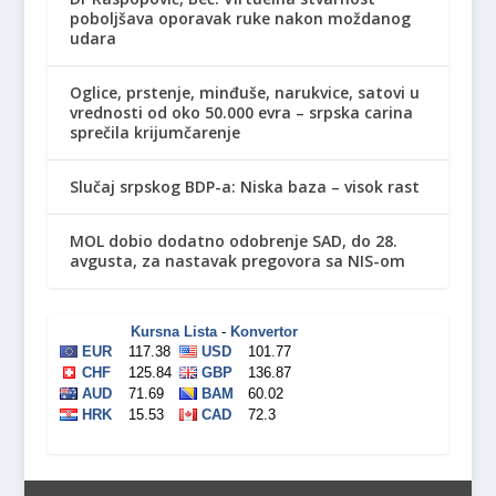
poboljšava oporavak ruke nakon moždanog
udara
Oglice, prstenje, minđuše, narukvice, satovi u
vrednosti od oko 50.000 evra – srpska carina
sprečila krijumčarenje
Slučaj srpskog BDP-a: Niska baza – visok rast
MOL dobio dodatno odobrenje SAD, do 28.
avgusta, za nastavak pregovora sa NIS-om