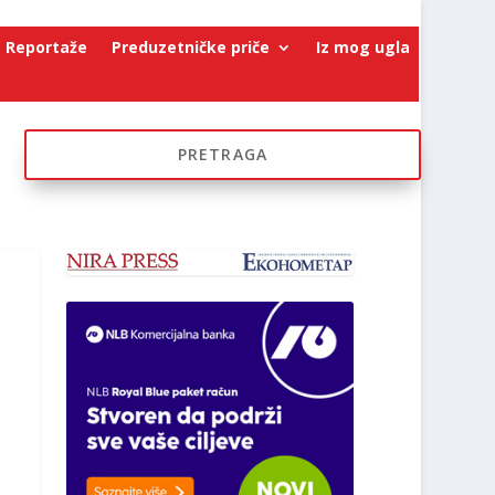
Reportaže
Preduzetničke priče
Iz mog ugla