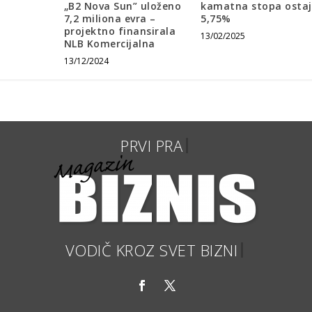
„B2 Nova Sun” uloženo
kamatna stopa ostaj
7,2 miliona evra –
5,75%
projektno finansirala
13/02/2025
NLB Komercijalna
13/12/2024
VODIČ