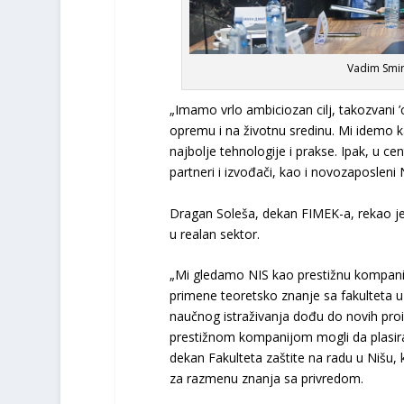
Vadim Smir
„Imamo vrlo ambiciozan cilј, takozvani ’
opremu i na životnu sredinu. Mi idemo k
najbolјe tehnologije i prakse. Ipak, u c
partneri i izvođači, kao i novozaposleni N
Dragan Soleša, dekan FIMEK-a, rekao je d
u realan sektor.
„Mi gledamo NIS kao prestižnu kompaniju
primene teoretsko znanje sa fakulteta u
naučnog istraživanja dođu do novih proi
prestižnom kompanijom mogli da plasiram
dekan Fakulteta zaštite na radu u Nišu,
za razmenu znanja sa privredom.