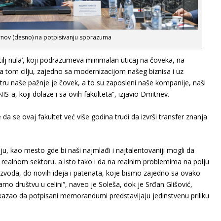
nov (desno) na potpisivanju sporazuma
cilј nula’, koji podrazumeva minimalan uticaj na čoveka, na
a tom cilјu, zajedno sa modernizacijom našeg biznisa i uz
entru naše pažnje je čovek, a to su zaposleni naše kompanije, naši
IS-a, koji dolaze i sa ovih fakulteta“, izjavio Dmitriev.
a se ovaj fakultet već više godina trudi da izvrši transfer znanja
, kao mesto gde bi naši najmlađi i najtalentovaniji mogli da
 realnom sektoru, a isto tako i da na realnim problemima na polјu
zvoda, do novih ideja i patenata, koje bismo zajedno sa ovako
o društvu u celini“, naveo je Soleša, dok je Srđan Glišović,
 kazao da potpisani memorandumi predstavlјaju jedinstvenu priliku