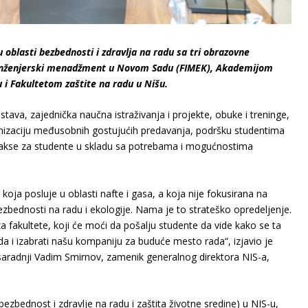
 oblasti bezbednosti i zdravlјa na radu sa tri obrazovne
i inženjerski menadžment u Novom Sadu (FIMEK), Akademijom
 i Fakultetom zaštite na radu u Nišu.
tava, zajednička naučna istraživanja i projekte, obuke i treninge,
anizaciju međusobnih gostujućih predavanja, podršku studentima
 prakse za studente u skladu sa potrebama i mogućnostima
oja posluje u oblasti nafte i gasa, a koja nije fokusirana na
ezbednosti na radu i ekologije. Nama je to strateško opredelјenje.
za fakultete, koji će moći da pošalјu studente da vide kako se ta
da i izabrati našu kompaniju za buduće mesto rada“, izjavio je
aradnji Vadim Smirnov, zamenik generalnog direktora NIS-a,
bezbednost i zdravlјe na radu i zaštita životne sredine) u NIS-u,