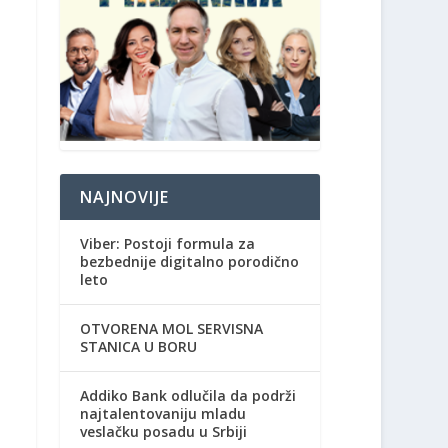
NAJNOVIJE
Viber: Postoji formula za
bezbednije digitalno porodično
leto
OTVORENA MOL SERVISNA
STANICA U BORU
Addiko Bank odlučila da podrži
najtalentovaniju mladu
veslačku posadu u Srbiji