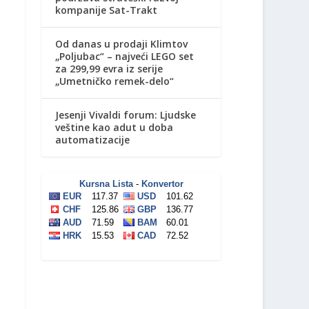
kompanije Sat-Trakt
Od danas u prodaji Klimtov
„Poljubac“ – najveći LEGO set
za 299,99 evra iz serije
„Umetničko remek-delo“
Jesenji Vivaldi forum: Ljudske
veštine kao adut u doba
automatizacije