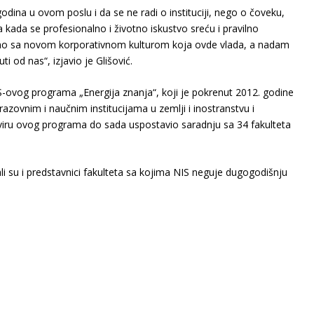
godina u ovom poslu i da se ne radi o instituciji, nego o čoveku,
kada se profesionalno i životno iskustvo sreću i pravilno
o sa novom korporativnom kulturom koja ovde vlada, a nadam
ti od nas“, izjavio je Glišović.
-ovog programa „Energija znanja“, koji je pokrenut 2012. godine
azovnim i naučnim institucijama u zemlјi i inostranstvu i
okviru ovog programa do sada uspostavio saradnju sa 34 fakulteta
 su i predstavnici fakulteta sa kojima NIS neguje dugogodišnju