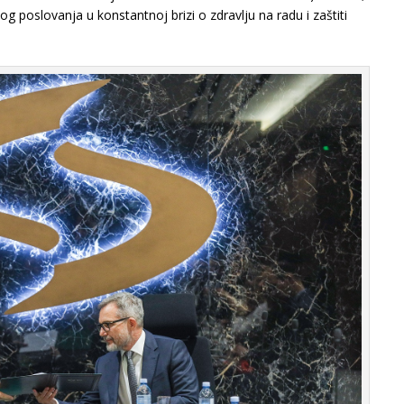
g poslovanja u konstantnoj brizi o zdravlјu na radu i zaštiti