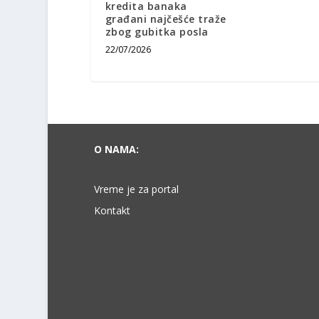
kredita banaka
građani najčešće traže
zbog gubitka posla
22/07/2026
O NAMA:
Vreme je za portal
Kontakt