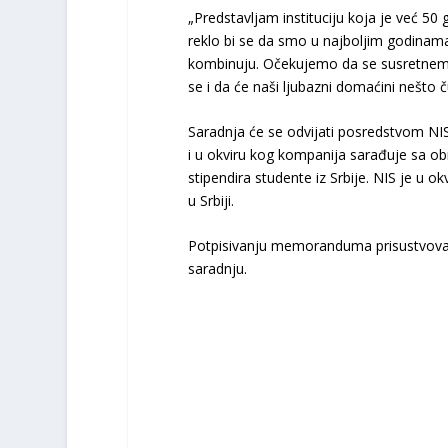
„Predstavlјam instituciju koja je već 50 
reklo bi se da smo u najbolјim godinama 
kombinuju. Očekujemo da se susretnem
se i da će naši lјubazni domaćini nešto ču
Saradnja će se odvijati posredstvom NIS
i u okviru kog kompanija sarađuje sa obr
stipendira studente iz Srbije. NIS je u 
u Srbiji.
Potpisivanju memoranduma prisustvovali
saradnju.