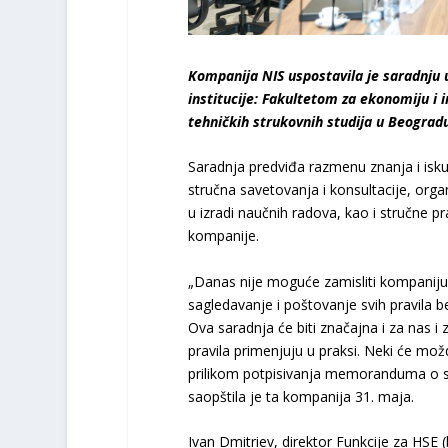
Kompanija NIS uspostavila je saradnju u
institucije: Fakultetom za ekonomiju 
tehničkih strukovnih studija u Beogradu
Saradnja predviđa razmenu znanja i iskus
stručna savetovanja i konsultacije, org
u izradi naučnih radova, kao i stručne
kompanije.
„Danas nije moguće zamisliti kompaniju k
sagledavanje i poštovanje svih pravila b
Ova saradnja će biti značajna i za nas i 
pravila primenjuju u praksi. Neki će mož
prilikom potpisivanja memoranduma o s
saopštila je ta kompanija 31. maja.
Ivan Dmitriev, direktor Funkcije za HSE (