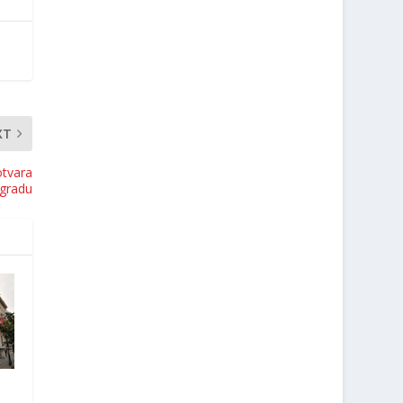
XT
otvara
ogradu