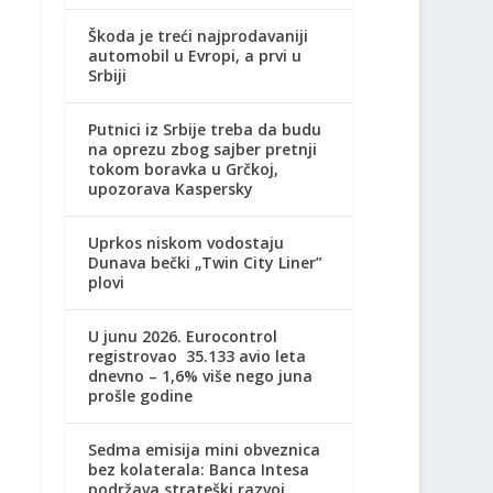
Škoda je treći najprodavaniji
automobil u Evropi, a prvi u
Srbiji
Putnici iz Srbije treba da budu
na oprezu zbog sajber pretnji
tokom boravka u Grčkoj,
upozorava Kaspersky
Uprkos niskom vodostaju
Dunava bečki „Twin City Liner”
plovi
U junu 2026. Eurocontrol
registrovao 35.133 avio leta
dnevno – 1,6% više nego juna
prošle godine
Sedma emisija mini obveznica
bez kolaterala: Banca Intesa
podržava strateški razvoj