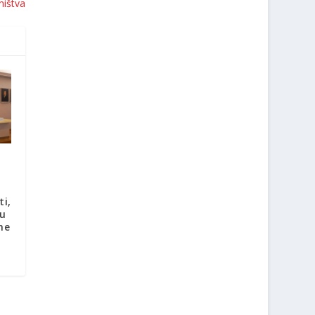
ništva
ti,
 u
ne