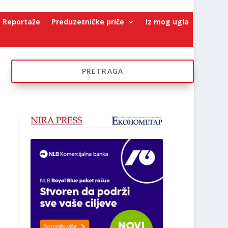
Reportaže
Preduzetničke priče
Iz mog ugla