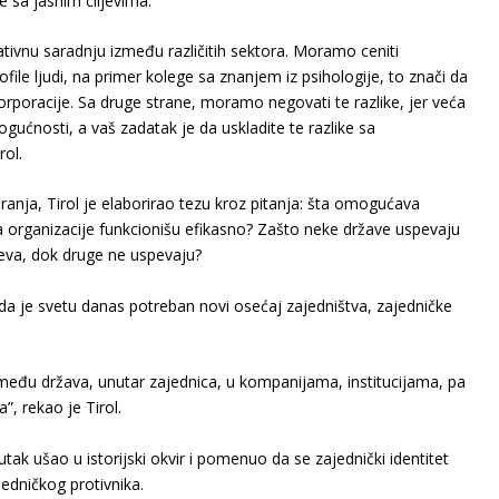
e sa jasnim ciljevima.
ativnu saradnju između različitih sektora. Moramo ceniti
ofile ljudi, na primer kolege sa znanjem iz psihologije, to znači da
korporacije. Sa druge strane, moramo negovati te razlike, jer veća
ogućnosti, a vaš zadatak je da uskladite te razlike sa
rol.
anja, Tirol je elaborirao tezu kroz pitanja: šta omogućava
a organizacije funkcionišu efikasno? Zašto neke države uspevaju
jeva, dok druge ne uspevaju?
 da je svetu danas potreban novi osećaj zajedništva, zajedničke
zmeđu država, unutar zajednica, u kompanijama, institucijama, pa
, rekao je Tirol.
utak ušao u istorijski okvir i pomenuo da se zajednički identitet
jedničkog protivnika.