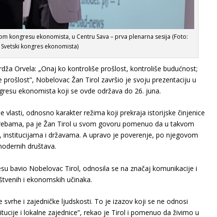
kom kongresu ekonomista, u Centru Sava – prva plenarna sesija (Foto:
Svetski kongres ekonomista)
ža Orvela: „Onaj ko kontroliše prošlost, kontroliše budućnost;
e prošlost”, Nobelovac Žan Tirol završio je svoju prezentaciju u
resu ekonomista koji se ovde održava do 26. juna.
 vlasti, odnosno karakter režima koji prekraja istorijske činjenice
potrebama, pa je Žan Tirol u svom govoru pomenuo da u takvom
, institucijama i državama. A upravo je poverenje, po njegovom
modernih društava.
 bavio Nobelovac Tirol, odnosila se na značaj komunikacije i
tvenih i ekonomskih učinaka.
svrhe i zajedničke ljudskosti. To je izazov koji se ne odnosi
tucije i lokalne zajednice”, rekao je Tirol i pomenuo da živimo u