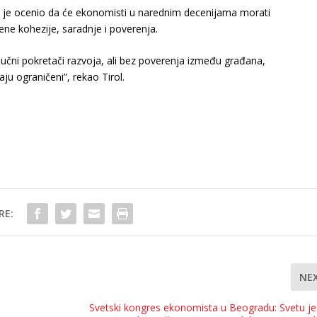
ol je ocenio da će ekonomisti u narednim decenijama morati
ne kohezije, saradnje i poverenja.
ključni pokretači razvoja, ali bez poverenja između građana,
taju ograničeni”, rekao Tirol.
RE:
NE
s
Svetski kongres ekonomista u Beogradu: Svetu je