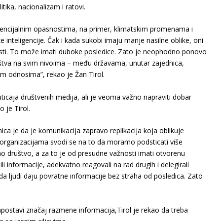
tika, nacionalizam i ratovi.
tencijalnim opasnostima, na primer, klimatskim promenama i
inteligencije. Čak i kada sukobi imaju manje nasilne oblike, oni
osti. To može imati duboke posledice. Zato je neophodno ponovo
ništva na svim nivoima – među državama, unutar zajednica,
kim odnosima”, rekao je Žan Tirol.
ticaja društvenih medija, ali je veoma važno napraviti dobar
 je Tirol.
nica je da je komunikacija zapravo replikacija koja oblikuje
 organizacijama svodi se na to da moramo podsticati više
no društvo, a za to je od presudne važnosti imati otvorenu
lili informacije, adekvatno reagovali na rad drugih i delegirali
da ljudi daju povratne informacije bez straha od posledica. Zato
ostavi značaj razmene informacija,Tirol je rekao da treba