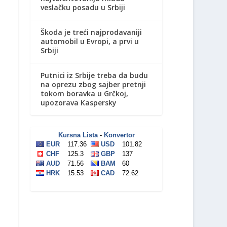
veslačku posadu u Srbiji
Škoda je treći najprodavaniji
automobil u Evropi, a prvi u
Srbiji
Putnici iz Srbije treba da budu
na oprezu zbog sajber pretnji
tokom boravka u Grčkoj,
upozorava Kaspersky