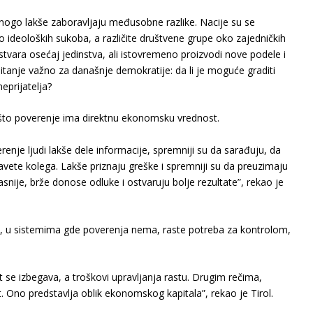
 mnogo lakše zaboravljaju međusobne razlike. Nacije su se
ko ideoloških sukoba, a različite društvene grupe oko zajedničkih
vara osećaj jedinstva, ali istovremeno proizvodi nove podele i
pitanje važno za današnje demokratije: da li je moguće graditi
eprijatelja?
ašto poverenje ima direktnu ekonomsku vrednost.
enje ljudi lakše dele informacije, spremniji su da sarađuju, da
avete kolega. Lakše priznaju greške i spremniji su da preuzimaju
kasnije, brže donose odluke i ostvaruju bolje rezultate”, rekao je
 u sistemima gde poverenja nema, raste potreba za kontrolom,
 se izbegava, a troškovi upravljanja rastu. Drugim rečima,
 Ono predstavlja oblik ekonomskog kapitala”, rekao je Tirol.