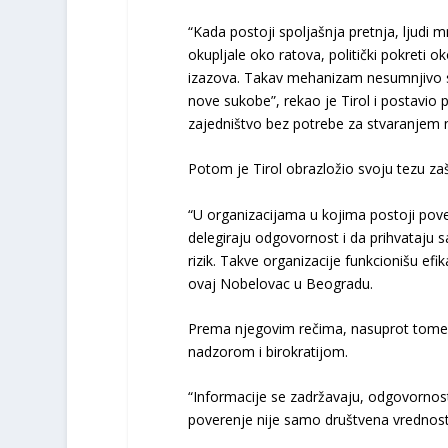
“Kada postoji spoljašnja pretnja, ljudi
okupljale oko ratova, politički pokreti o
izazova. Takav mehanizam nesumnjivo st
nove sukobe”, rekao je Tirol i postavio 
zajedništvo bez potrebe za stvaranjem n
Potom je Tirol obrazložio svoju tezu z
“U organizacijama u kojima postoji pover
delegiraju odgovornost i da prihvataju s
rizik. Takve organizacije funkcionišu efi
ovaj Nobelovac u Beogradu.
Prema njegovim rečima, nasuprot tome,
nadzorom i birokratijom.
“Informacije se zadržavaju, odgovornost
poverenje nije samo društvena vrednost.