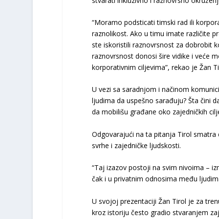
stvarati inkluzivno i raznovrsno okruženj
“Moramo podsticati timski rad ili korpor
raznolikost. Ako u timu imate različite pr
ste iskoristili raznovrsnost za dobrobit 
raznovrsnost donosi šire vidike i veće m
korporativnim ciljevima”, rekao je Žan Ti
U vezi sa saradnjom i načinom komunicir
ljudima da uspešno sarađuju? Šta čini d
da mobilišu građane oko zajedničkih cil
Odgovarajući na ta pitanja Tirol smatra
svrhe i zajedničke ljudskosti.
“Taj izazov postoji na svim nivoima – i
čak i u privatnim odnosima među ljudima”
U svojoj prezentaciji Žan Tirol je za tren
kroz istoriju često gradio stvaranjem za