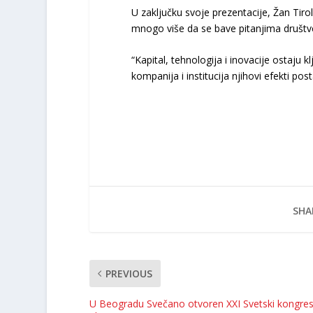
U zaključku svoje prezentacije, Žan Tir
mnogo više da se bave pitanjima društve
“Kapital, tehnologija i inovacije ostaju 
kompanija i institucija njihovi efekti pos
SHA
PREVIOUS
U Beogradu Svečano otvoren XXI Svetski kongre