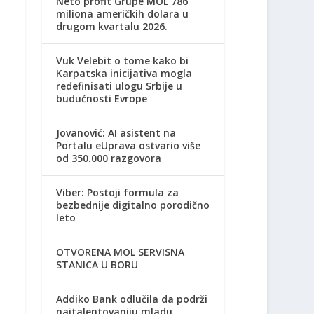
Neto profit Grupe MOL 786
miliona američkih dolara u
drugom kvartalu 2026.
Vuk Velebit o tome kako bi
Karpatska inicijativa mogla
redefinisati ulogu Srbije u
budućnosti Evrope
Jovanović: AI asistent na
Portalu eUprava ostvario više
od 350.000 razgovora
Viber: Postoji formula za
bezbednije digitalno porodično
leto
OTVORENA MOL SERVISNA
STANICA U BORU
Addiko Bank odlučila da podrži
najtalentovaniju mladu