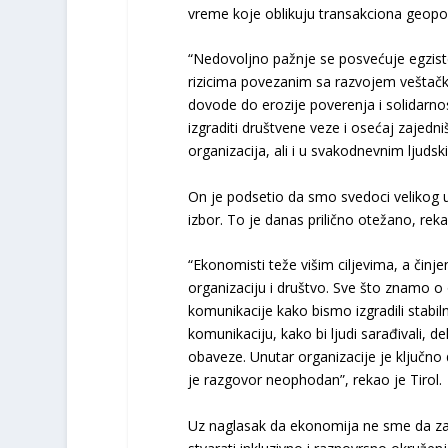
vreme koje oblikuju transakciona geopoli
“Nedovoljno pažnje se posvećuje egzis
rizicima povezanim sa razvojem veštačke 
dovode do erozije poverenja i solidarn
izgraditi društvene veze i osećaj zajed
organizacija, ali i u svakodnevnim ljuds
On je podsetio da smo svedoci velikog u
izbor. To je danas prilično otežano, rekao
“Ekonomisti teže višim ciljevima, a činje
organizaciju i društvo. Sve što znamo o
komunikacije kako bismo izgradili stabil
komunikaciju, kako bi ljudi sarađivali, de
obaveze. Unutar organizacije je ključno 
je razgovor neophodan”, rekao je Tirol.
Uz naglasak da ekonomija ne sme da zap