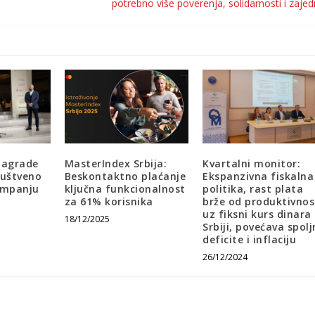
potrebno više poverenja, solidarnosti i zajed
nagrade
MasterIndex Srbija:
Kvartalni monitor:
ruštveno
Beskontaktno plaćanje
Ekspanzivna fiskalna
ampanju
ključna funkcionalnost
politika, rast plata
za 61% korisnika
brže od produktivnos
uz fiksni kurs dinara
18/12/2025
Srbiji, povećava spolj
deficite i inflaciju
26/12/2024