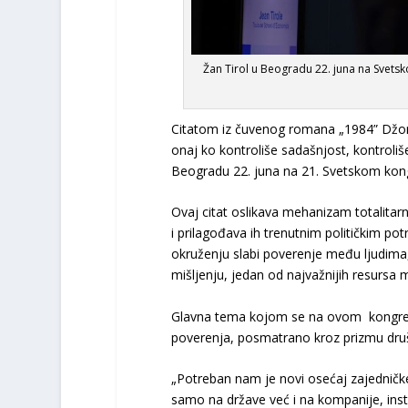
Žan Tirol u Beogradu 22. juna na Svets
Citatom iz čuvenog romana „1984” Džord
onaj ko kontroliše sadašnjost, kontroliš
Beogradu 22. juna na 21. Svetskom kong
Ovaj citat oslikava mehanizam totalitarne
i prilagođava ih trenutnim političkim 
okruženju slabi poverenje među ljudima
mišljenju, jedan od najvažnijih resursa 
Glavna tema kojom se na ovom kongresu
poverenja, posmatrano kroz prizmu druš
„Potreban nam je novi osećaj zajedničke 
samo na države već i na kompanije, insti