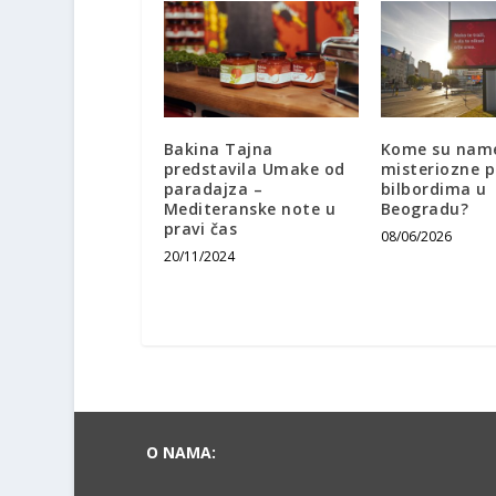
Bakina Tajna
Kome su nam
predstavila Umake od
misteriozne 
paradajza –
bilbordima u
Mediteranske note u
Beogradu?
pravi čas
08/06/2026
20/11/2024
O NAMA: