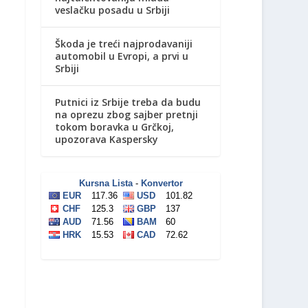
veslačku posadu u Srbiji
Škoda je treći najprodavaniji
automobil u Evropi, a prvi u
Srbiji
Putnici iz Srbije treba da budu
na oprezu zbog sajber pretnji
tokom boravka u Grčkoj,
upozorava Kaspersky