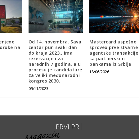
enjene
Od 14. novembra, Sava
Mastercard uspešno
poruke na
centar pun svaki dan
sproveo prve stvarne
do kraja 2023., ima
agentske transakcije
rezervacije i za
sa partnerskim
narednih 7 godina, a u
bankama iz Srbije
procesu je kandidature
18/06/2026
za veliki međunarodni
kongres 2030.
09/11/2023