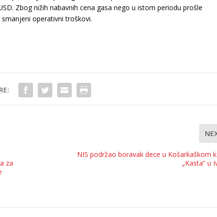
 USD. Zbog nižih nabavnih cena gasa nego u istom periodu prošle
 smanjeni operativni troškovi.
RE:
NE
NIS podržao boravak dece u Košarkaškom 
a za
„Kasta“ u I
e