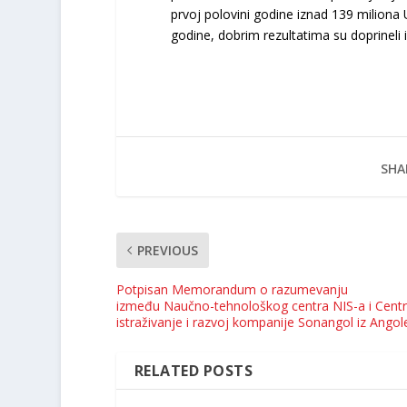
prvoj polovini godine iznad 139 miliona
godine, dobrim rezultatima su doprineli i
SHA
PREVIOUS
Potpisan Memorandum o razumevanju
između Naučno-tehnološkog centra NIS-a i Centr
istraživanje i razvoj kompanije Sonangol iz Angol
RELATED POSTS