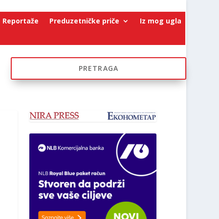
Reportaže
Preduzetničke priče
Iz mog ugla