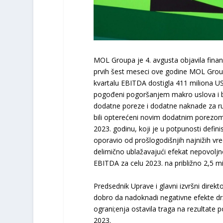
MOL Groupa je 4. avgusta objavila finans
prvih šest meseci ove godine MOL Grou
kvartalu EBITDA dostigla 411 miliona U
pogođeni pogoršanjem makro uslova i bi
dodatne poreze i dodatne naknade za ru
bili opterećeni novim dodatnim porezom
2023. godinu, koji je u potpunosti defi
oporavio od prošlogodišnjih najnižih v
delimično ublažavajući efekat nepovolj
EBITDA za celu 2023. na približno 2,5 mi
Predsednik Uprave i glavni izvršni direk
dobro da nadoknadi negativne efekte drža
ograni;enja ostavila traga na rezultate 
2023.