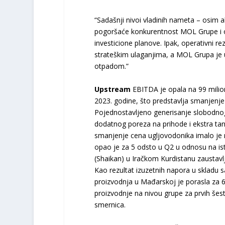
“Sadašnji nivoi vladinih nameta – osim 
pogoršaće konkurentnost MOL Grupe i o
investicione planove. Ipak, operativni r
strateškim ulaganjima, a MOL Grupa je u
otpadom.”
Upstream
EBITDA je opala na 99 milion
2023. godine, što predstavlja smanjenje
Pojednostavljeno generisanje slobodnog
dodatnog poreza na prihode i ekstra tant
smanjenje cena ugljovodonika imalo je ne
opao je za 5 odsto u Q2 u odnosu na ist
(Shaikan) u Iračkom Kurdistanu zaustav
Kao rezultat izuzetnih napora u skladu
proizvodnja u Mađarskoj je porasla za 
proizvodnje na nivou grupe za prvih šes
smernica.