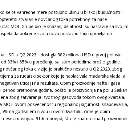
ako se te vanredne mere postupno ukinu u bliskoj budućnosti –
pteretiti stvaranje novčanog toka potrebnog za naše
ezultat MOL Grupe bio je snažan, delatnosti su nastavile sa svojim
spela da pokrene svoju novu poslovnu liniju upravljanja
a USD u Q2 2023. i dostigla 382 miliona USD u prvoj polovini
 od 83% i 65% u poređenju sa istim periodima prošle godine.
 novčanog toka divizije je praktično nestalo u Q2 2023. zbog
ijema za rudarski sektor koje je naplaćivala mađarska vlada, a
gativan uticaj i na rezultate. Obim proizvodnje nafte i gasa
i period prethodne godine, pošto je proizvodnja na polju Šaikan
ljena zbog zatvaranja izvoznog gasovoda tokom ovog kvartala.
 sa MOL-ovom posvećenošću regionalnoj sigurnosti snabdevanja,
6,5% na godišnjem nivou u ovom kvartalu, čime je obim
t meseci dostigao 91,6 mboepd, što je znatno iznad proizvodnih