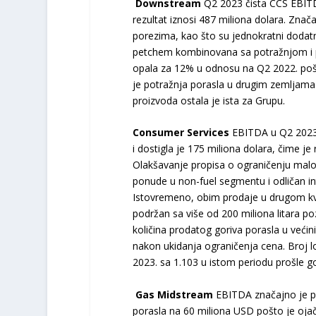
Downstream
Q2 2023 čista CCS EBITDA
rezultat iznosi 487 miliona dolara. Zna
porezima, kao što su jednokratni dodat
petchem kombinovana sa potražnjom i p
opala za 12% u odnosu na Q2 2022. pošt
je potražnja porasla u drugim zemljama 
proizvoda ostala je ista za Grupu.
Consumer Services
EBITDA u Q2 2023 j
i dostigla je 175 miliona dolara, čime je 
Olakšavanje propisa o ograničenju malop
ponude u non-fuel segmentu i odličan inte
Istovremeno, obim prodaje u drugom kv
podržan sa više od 200 miliona litara p
količina prodatog goriva porasla u već
nakon ukidanja ograničenja cena. Broj l
2023. sa 1.103 u istom periodu prošle g
Gas Midstream
EBITDA značajno je po
porasla na 60 miliona USD pošto je ojač