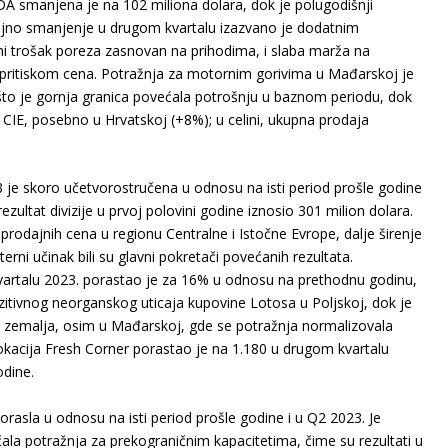
 smanjena je na 102 miliona dolara, dok je polugodišnji
čajno smanjenje u drugom kvartalu izazvano je dodatnim
ni trošak poreza zasnovan na prihodima, i slaba marža na
ritiskom cena. Potražnja za motornim gorivima u Mađarskoj je
o je gornja granica povećala potrošnju u baznom periodu, dok
CIE, posebno u Hrvatskoj (+8%); u celini, ukupna prodaja
e skoro učetvorostručena u odnosu na isti period prošle godine
rezultat divizije u prvoj polovini godine iznosio 301 milion dolara.
rodajnih cena u regionu Centralne i Istočne Evrope, dalje širenje
rni učinak bili su glavni pokretači povećanih rezultata.
artalu 2023. porastao je za 16% u odnosu na prethodnu godinu,
ozitivnog neorganskog uticaja kupovine Lotosa u Poljskoj, dok je
ini zemalja, osim u Mađarskoj, gde se potražnja normalizovala
okacija Fresh Corner porastao je na 1.180 u drugom kvartalu
odine.
rasla u odnosu na isti period prošle godine i u Q2 2023. Je
ala potražnja za prekograničnim kapacitetima, čime su rezultati u