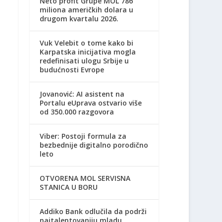
Neto profit Grupe MOL 786
miliona američkih dolara u
drugom kvartalu 2026.
Vuk Velebit o tome kako bi
Karpatska inicijativa mogla
redefinisati ulogu Srbije u
budućnosti Evrope
Jovanović: AI asistent na
Portalu eUprava ostvario više
od 350.000 razgovora
Viber: Postoji formula za
bezbednije digitalno porodično
leto
OTVORENA MOL SERVISNA
STANICA U BORU
Addiko Bank odlučila da podrži
najtalentovaniju mladu