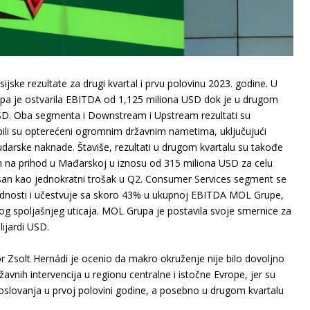
ijske rezultate za drugi kvartal i prvu polovinu 2023. godine. U
pa je ostvarila EBITDA od 1,125 miliona USD dok je u drugom
SD. Oba segmenta i Downstream i Upstream rezultati su
li su opterećeni ogromnim državnim nametima, uključujući
darske naknade. Štaviše, rezultati u drugom kvartalu su takođe
 na prihod u Mađarskoj u iznosu od 315 miliona USD za celu
nisan kao jednokratni trošak u Q2. Consumer Services segment se
rednosti i učestvuje sa skoro 43% u ukupnoj EBITDA MOL Grupe,
nog spoljašnjeg uticaja. MOL Grupa je postavila svoje smernice za
lijardi USD.
tor Zsolt Hernádi je ocenio da makro okruženje nije bilo dovoljno
vnih intervencija u regionu centralne i istočne Evrope, jer su
poslovanja u prvoj polovini godine, a posebno u drugom kvartalu