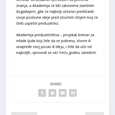
znanja, a Akademija će biti zatvorena završnim
događajem, gde će najbolji učesnici predstaviti
svoje poslovne ideje pred stručnim žirijem koji će
činiti uspešni preduzetnici.
Akademija preduzetništva – projekat kreiran za
mlade ljude koji žele da se pokrenu, stvore ili
unaprede svoj posao ili ideju, i žele da uče od
najboljih, sprovodi se već treću godinu zaredom.
SHARE: