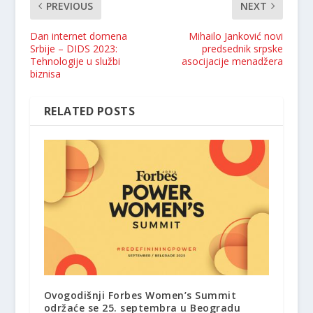
PREVIOUS
NEXT
Dan internet domena
Mihailo Janković novi
Srbije – DIDS 2023:
predsednik srpske
Tehnologije u službi
asocijacije menadžera
biznisa
RELATED POSTS
Ovogodišnji Forbes Women’s Summit
održaće se 25. septembra u Beogradu