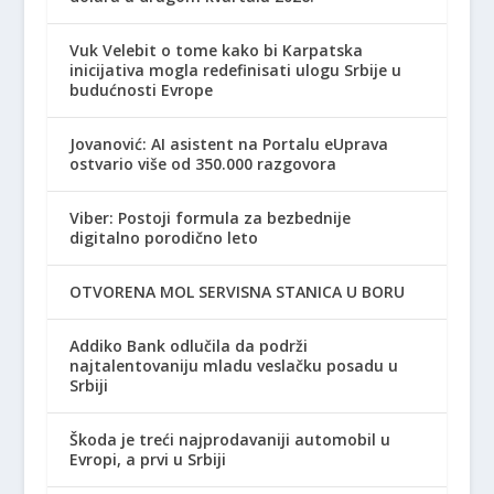
Vuk Velebit o tome kako bi Karpatska
inicijativa mogla redefinisati ulogu Srbije u
budućnosti Evrope
Jovanović: AI asistent na Portalu eUprava
ostvario više od 350.000 razgovora
Viber: Postoji formula za bezbednije
digitalno porodično leto
OTVORENA MOL SERVISNA STANICA U BORU
Addiko Bank odlučila da podrži
najtalentovaniju mladu veslačku posadu u
Srbiji
Škoda je treći najprodavaniji automobil u
Evropi, a prvi u Srbiji