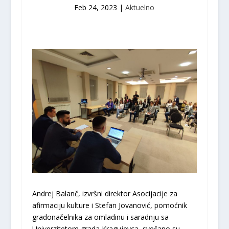
Feb 24, 2023
|
Aktuelno
Andrej Balanč, izvršni direktor Asocijacije za
afirmaciju kulture i Stefan Jovanović, pomoćnik
gradonačelnika za omladinu i saradnju sa
Univerzitetom grada Kragujevca, svečano su