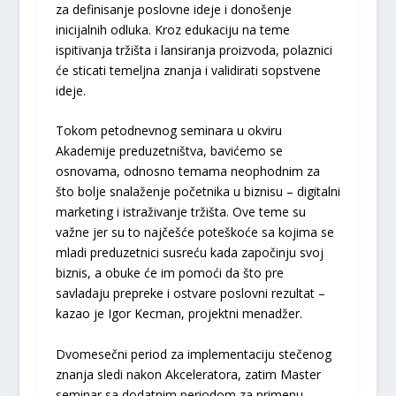
za definisanje poslovne ideje i donošenje
inicijalnih odluka. Kroz edukaciju na teme
ispitivanja tržišta i lansiranja proizvoda, polaznici
će sticati temeljna znanja i validirati sopstvene
ideje.
Tokom petodnevnog seminara u okviru
Akademije preduzetništva, bavićemo se
osnovama, odnosno temama neophodnim za
što bolje snalaženje početnika u biznisu – digitalni
marketing i istraživanje tržišta. Ove teme su
važne jer su to najčešće poteškoće sa kojima se
mladi preduzetnici susreću kada započinju svoj
biznis, a obuke će im pomoći da što pre
savladaju prepreke i ostvare poslovni rezultat –
kazao je Igor Kecman, projektni menadžer.
Dvomesečni period za implementaciju stečenog
znanja sledi nakon Akceleratora, zatim Master
seminar sa dodatnim periodom za primenu