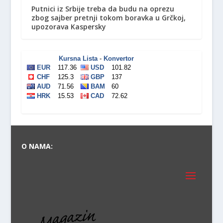
Putnici iz Srbije treba da budu na oprezu
zbog sajber pretnji tokom boravka u Grčkoj,
upozorava Kaspersky
O NAMA: