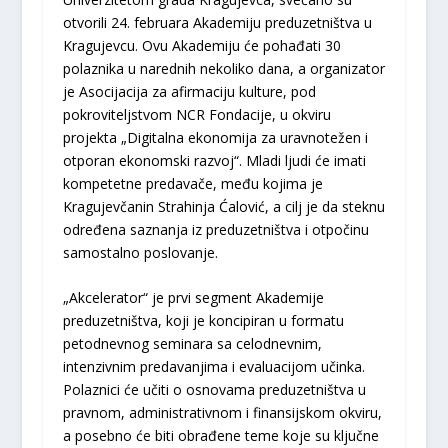
otvorili 24. februara Akademiju preduzetništva u
Kragujevcu. Ovu Akademiju će pohađati 30
polaznika u narednih nekoliko dana, a organizator
je Asocijacija za afirmaciju kulture, pod
pokroviteljstvom NCR Fondacije, u okviru
projekta „Digitalna ekonomija za uravnotežen i
otporan ekonomski razvoj“. Mladi ljudi će imati
kompetetne predavače, među kojima je
Kragujevčanin Strahinja Ćalović, a cilj je da steknu
određena saznanja iz preduzetništva i otpočinu
samostalno poslovanje.
„Akcelerator“ je prvi segment Akademije
preduzetništva, koji je koncipiran u formatu
petodnevnog seminara sa celodnevnim,
intenzivnim predavanjima i evaluacijom učinka.
Polaznici će učiti o osnovama preduzetništva u
pravnom, administrativnom i finansijskom okviru,
a posebno će biti obrađene teme koje su ključne