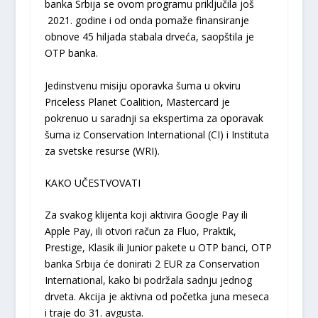
banka Srbija se ovom programu priključila još
2021. godine i od onda pomaže finansiranje
obnove 45 hiljada stabala drveća, saopštila je
OTP banka.
Jedinstvenu misiju oporavka šuma u okviru
Priceless Planet Coalition, Mastercard je
pokrenuo u saradnji sa ekspertima za oporavak
šuma iz Conservation International (CI) i Instituta
za svetske resurse (WRI).
KAKO UČESTVOVATI
Za svakog klijenta koji aktivira Google Pay ili
Apple Pay, ili otvori račun za Fluo, Praktik,
Prestige, Klasik ili Junior pakete u OTP banci, OTP
banka Srbija će donirati 2 EUR za Conservation
International, kako bi podržala sadnju jednog
drveta. Akcija je aktivna od početka juna meseca
i traje do 31. avgusta.