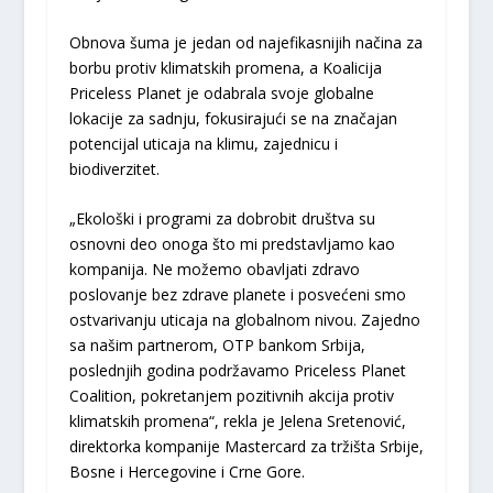
Obnova šuma je jedan od najefikasnijih načina za
borbu protiv klimatskih promena, a Koalicija
Priceless Planet je odabrala svoje globalne
lokacije za sadnju, fokusirajući se na značajan
potencijal uticaja na klimu, zajednicu i
biodiverzitet.
„Ekološki i programi za dobrobit društva su
osnovni deo onoga što mi predstavljamo kao
kompanija. Ne možemo obavljati zdravo
poslovanje bez zdrave planete i posvećeni smo
ostvarivanju uticaja na globalnom nivou. Zajedno
sa našim partnerom, OTP bankom Srbija,
poslednjih godina podržavamo Priceless Planet
Coalition, pokretanjem pozitivnih akcija protiv
klimatskih promena“, rekla je Jelena Sretenović,
direktorka kompanije Mastercard za tržišta Srbije,
Bosne i Hercegovine i Crne Gore.