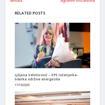
derivata
digitalnim novčanicima
RELATED POSTS
Ljiljana Velimirović – EPS inženjerka-
liderka održive energetike
17/10/2025