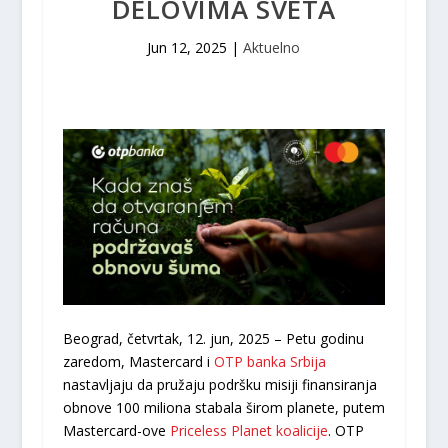
DELOVIMA SVETA
Jun 12, 2025
|
Aktuelno
Beograd, četvrtak, 12. jun, 2025 – Petu godinu
zaredom, Mastercard i
OTP banka Srbija
nastavljaju da pružaju podršku misiji finansiranja
obnove 100 miliona stabala širom planete, putem
Mastercard-ove
Priceless Planet koalicije
. OTP