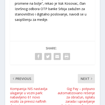
promene na bolje“, rekao je Vuk Kosovac, član
Izvršnog odbora OTP banke Srbija zadužen za
stanovništvo i digitalno poslovanje, navodi se u
saopštenju za medije.
SHARE:
PREVIOUS
NEXT
Kompanija NIS nastavlja
Gig Pay – potpuno
ulaganje u vozni park:
automatizovano rešenje
nabavlјeno 61 novo
za obračun, isplatu
vozilo za prevoz naftnih
zarada i upravljanje