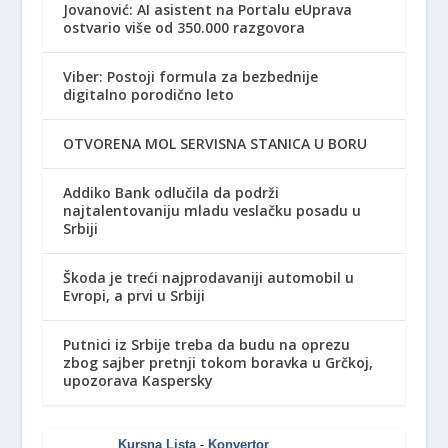
Jovanović: AI asistent na Portalu eUprava
ostvario više od 350.000 razgovora
Viber: Postoji formula za bezbednije
digitalno porodično leto
OTVORENA MOL SERVISNA STANICA U BORU
Addiko Bank odlučila da podrži
najtalentovaniju mladu veslačku posadu u
Srbiji
Škoda je treći najprodavaniji automobil u
Evropi, a prvi u Srbiji
Putnici iz Srbije treba da budu na oprezu
zbog sajber pretnji tokom boravka u Grčkoj,
upozorava Kaspersky