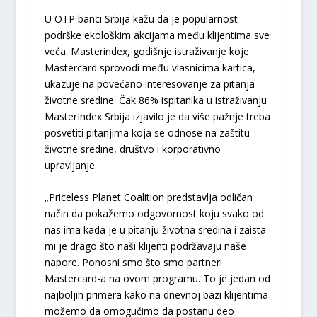
U OTP banci Srbija kažu da je popularnost
podrške ekološkim akcijama među klijentima sve
veća. Masterindex, godišnje istraživanje koje
Mastercard sprovodi među vlasnicima kartica,
ukazuje na povećano interesovanje za pitanja
životne sredine. Čak 86% ispitanika u istraživanju
MasterIndex Srbija izjavilo je da više pažnje treba
posvetiti pitanjima koja se odnose na zaštitu
životne sredine, društvo i korporativno
upravljanje.
„Priceless Planet Coalition predstavlja odličan
način da pokažemo odgovornost koju svako od
nas ima kada je u pitanju životna sredina i zaista
mi je drago što naši klijenti podržavaju naše
napore. Ponosni smo što smo partneri
Mastercard-a na ovom programu. To je jedan od
najboljih primera kako na dnevnoj bazi klijentima
možemo da omogućimo da postanu deo