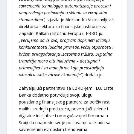
savremenih tehnologija, automatizacije procesa i
unapređenja poslovanja u skladu sa evropskim
standardima“,
izjavila je Aleksandra Vukosavljević,
direktorka sektora za finansijske institucije za
Zapadni Balkan i Istočnu Evropu u EBRD-ju.
„Verujemo da će ovaj program doprineti jačanju
konkurentnosti lokalne privrede, većoj otpornosti i
bržem prilagođavanju izazovima tržišta. Digitalna
tranzicija mora biti inkluzivna – dostupna i
primenljiva i za male firme koje predstavljaju
okosnicu svake zdrave ekonomije“
, dodala je.
Zahvaljujući partnerstvu sa EBRD-jem i EU, Erste
Banka dodatno potvrđuje svoju ulogu
pouzdanog finansijskog partnera za održiv rast
malih i srednjih preduzeća, povezujući zelene i
digitalne inicijative i omogućavajući firmama u
Srbiji da unaprede svoje poslovanje u skladu sa
savremenim evropskim trendovima.