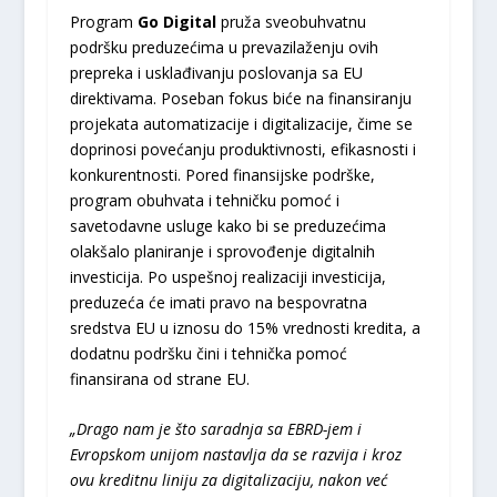
Program
Go Digital
pruža sveobuhvatnu
podršku preduzećima u prevazilaženju ovih
prepreka i usklađivanju poslovanja sa EU
direktivama. Poseban fokus biće na finansiranju
projekata automatizacije i digitalizacije, čime se
doprinosi povećanju produktivnosti, efikasnosti i
konkurentnosti. Pored finansijske podrške,
program obuhvata i tehničku pomoć i
savetodavne usluge kako bi se preduzećima
olakšalo planiranje i sprovođenje digitalnih
investicija. Po uspešnoj realizaciji investicija,
preduzeća će imati pravo na bespovratna
sredstva EU u iznosu do 15% vrednosti kredita, a
dodatnu podršku čini i tehnička pomoć
finansirana od strane EU.
„Drago nam je što saradnja sa EBRD-jem i
Evropskom unijom nastavlja da se razvija i kroz
ovu kreditnu liniju za digitalizaciju, nakon već