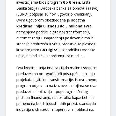
investicijama kroz program
Go
Green
, Erste
Banka Srbija i Evropska banka za obnovu i razvoj
(EBRD) potpisali su novi ugovor o kreditiranju.
Ovim ugovorom obezbeđena je dodatna
kreditna
linija
u
iznosu
do
5
miliona
evra
,
namenjena podršci digitalnoj transformaciji,
automatizaciji i unapređenju poslovanja malih i
srednjih preduzeća u Srbiji. Sredstva se plasiraju
kroz program
Go
Digital
, uz podršku Evropske
unije, navodi se u saopštenju za medije.
Ova kreditna linija ima za cilj da malim i srednjim
preduzećima omogući lakši pristup finansiranju
projekata digitalne transformacije. Istovremeno,
program odgovara na izazove sa kojima se ova
preduzeća suočavaju – poput ograničenog
pristupa finansiranju, nedostatka kapaciteta za
primenu najboljih industrijskih praksi, standarda i
inovacija u strateškim i operativnim oblastima.