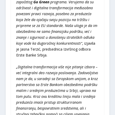
započetog
Go Green
programa. Verujemo da su
održivost i digitalna transformacija međusobno
povezani pravci razvoja, posebno za preduzeća
koja žele da ojačaju svoju poziciju na tržištu i
pripreme se za EU standarde. Naša uloga je da im
obezbedimo ne samo finansijsku podršku, već i
znanje i sigurnost u donošenju strateških odluka
koje vode ka dugoročnoj konkurentnosti“
, izjavila
je Jasna Terzić, predsednica Izvršnog odbora
Erste Banke Srbija.
„Digitalna transformacija više nije pitanje izbora –
već integralni deo razvoja poslovanja. Zadovoljstvo
nam je da, u saradnji sa Evropskom unijom, a kroz
partnerstvo sa Erste Bankom obezbedimo podršku
malim i srednjim preduzećima u Srbiji, upravo na
tom putu. Kroz ovu kreditnu liniju mala i srednja
preduzeća imaće pristup strukturiranom
finansiranju, bespovratnim sredstvima, ali i
stručnoj tehničkoj pomoći sa ciljem usvajanja