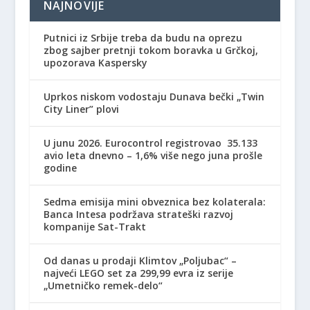
NAJNOVIJE
Putnici iz Srbije treba da budu na oprezu
zbog sajber pretnji tokom boravka u Grčkoj,
upozorava Kaspersky
Uprkos niskom vodostaju Dunava bečki „Twin
City Liner” plovi
U junu 2026. Eurocontrol registrovao 35.133
avio leta dnevno – 1,6% više nego juna prošle
godine
Sedma emisija mini obveznica bez kolaterala:
Banca Intesa podržava strateški razvoj
kompanije Sat-Trakt
Od danas u prodaji Klimtov „Poljubac“ –
najveći LEGO set za 299,99 evra iz serije
„Umetničko remek-delo“