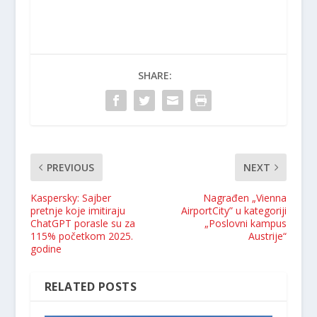
SHARE:
PREVIOUS
NEXT
Kaspersky: Sajber
Nagrađen „Vienna
pretnje koje imitiraju
AirportCity” u kategoriji
ChatGPT porasle su za
„Poslovni kampus
115% početkom 2025.
Austrije“
godine
RELATED POSTS