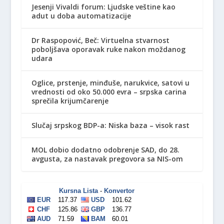
Jesenji Vivaldi forum: Ljudske veštine kao
adut u doba automatizacije
Dr Raspopović, Beč: Virtuelna stvarnost
poboljšava oporavak ruke nakon moždanog
udara
Oglice, prstenje, minđuše, narukvice, satovi u
vrednosti od oko 50.000 evra – srpska carina
sprečila krijumčarenje
Slučaj srpskog BDP-a: Niska baza – visok rast
MOL dobio dodatno odobrenje SAD, do 28.
avgusta, za nastavak pregovora sa NIS-om