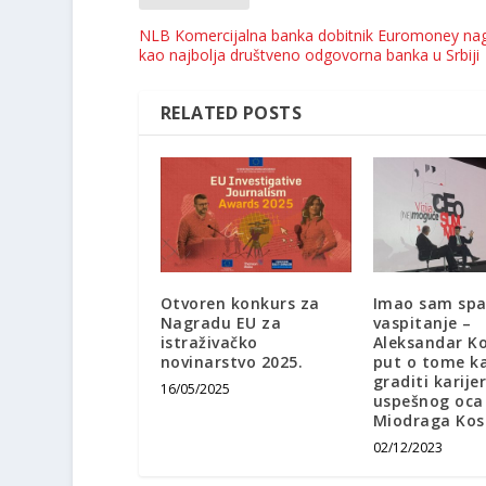
NLB Komercijalna banka dobitnik Euromoney na
kao najbolja društveno odgovorna banka u Srbiji
RELATED POSTS
Otvoren konkurs za
Imao sam spa
Nagradu EU za
vaspitanje –
istraživačko
Aleksandar Kos
novinarstvo 2025.
put o tome ka
graditi karije
16/05/2025
uspešnog oca
Miodraga Kos
02/12/2023