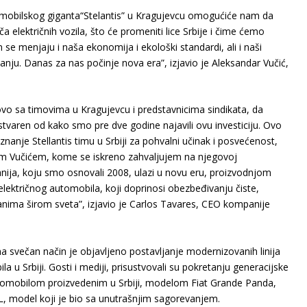
utomobilskog giganta“Stelantis” u Kragujevcu omogućiće nam da
električnih vozila, što će promeniti lice Srbije i čime ćemo
 se menjaju i naša ekonomija i ekološki standardi, ali i naši
tanju. Danas za nas počinje nova era”, izjavio je Aleksandar Vučić,
vo sa timovima u Kragujevcu i predstavnicima sindikata, da
stvaren od kako smo pre dve godine najavili ovu investiciju. Ovo
anje Stellantis timu u Srbiji za pohvalni učinak i posvećenost,
om Vučićem, kome se iskreno zahvaljujem na njegovoj
nija, koju smo osnovali 2008, ulazi u novu eru, proizvodnjom
ektričnog automobila, koji doprinosi obezbeđivanju čiste,
nima širom sveta”, izjavio je Carlos Tavares, CEO kompanije
 na svečan način je objavljeno postavljanje modernizovanih linija
a u Srbiji. Gosti i mediji, prisustvovali su pokretanju generacijske
tomobilom proizvedenim u Srbiji, modelom Fiat Grande Panda,
L, model koji je bio sa unutrašnjim sagorevanjem.