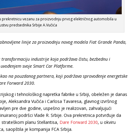
u prekretnicu vezanu za proizvodnju prvog električnog automobila u
ustvu predsednika Srbije A.Vučića
a obnovljene linije za proizvodnju novog modela Fiat Grande Panda,
a transformaciju industrije koja podržava čistu, bezbednu i
 uvođenjem svoje Smart Car Platforme.
ja kao na pouzdanog partnera, koji podržava sprovođenje energetske
 Dare Forward 2030.
ijskog i tehnološkog napretka fabrike u Srbiji, obeležen je danas
bije, Aleksandra Vučića i Carlosa Tavaresa, glavnog izvršnog
ajavljen pre dve godine, uspešno je realizovan, zahvaljujući
inuiranoj podršci Vlade R. Srbije. Ova prekretnica potvrđuje da
u strateškom planu Stellantisa,
Dare Forward 2030
, u okviru
a, saopštila je kompanija FCA Srbija.