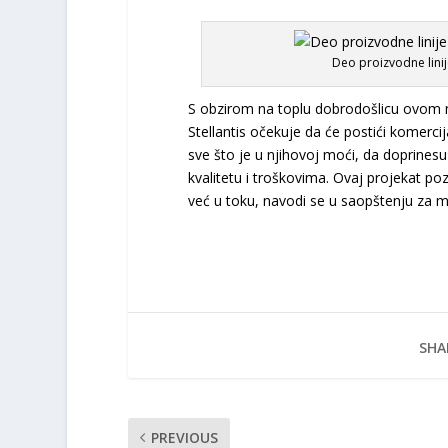
Deo proizvodne linije
S obzirom na toplu dobrodošlicu ovom 
Stellantis očekuje da će postići komerci
sve što je u njihovoj moći, da doprine
kvalitetu i troškovima. Ovaj projekat po
već u toku, navodi se u saopštenju za 
SHA
PREVIOUS