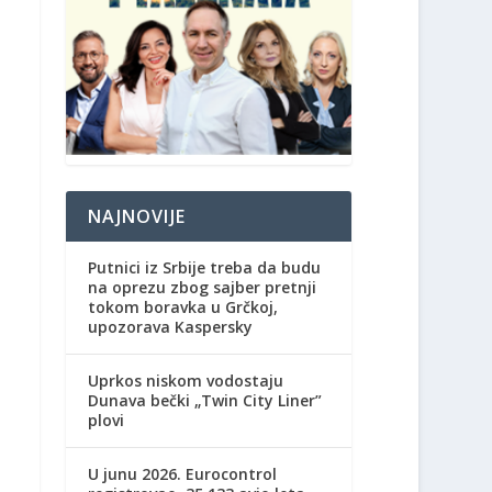
NAJNOVIJE
Putnici iz Srbije treba da budu
na oprezu zbog sajber pretnji
tokom boravka u Grčkoj,
upozorava Kaspersky
Uprkos niskom vodostaju
Dunava bečki „Twin City Liner”
plovi
U junu 2026. Eurocontrol