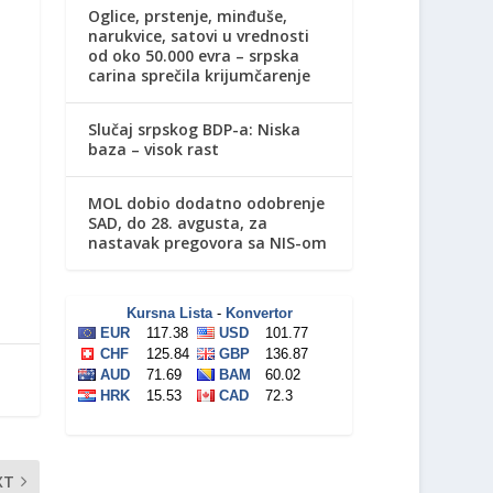
Oglice, prstenje, minđuše,
narukvice, satovi u vrednosti
od oko 50.000 evra – srpska
carina sprečila krijumčarenje
Slučaj srpskog BDP-a: Niska
baza – visok rast
MOL dobio dodatno odobrenje
SAD, do 28. avgusta, za
nastavak pregovora sa NIS-om
XT