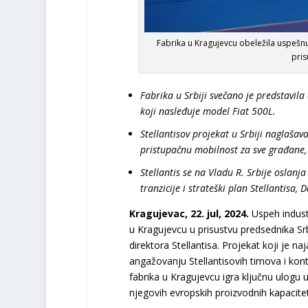
Fabrika u Kragujevcu obeležila uspešn
pris
Fabrika u Srbiji svečano je predstavil
koji nasleđuje model Fiat 500L.
Stellantisov projekat u Srbiji naglašav
pristupačnu mobilnost za sve građane,
Stellantis se na Vladu R. Srbije oslan
tranzicije i strateški plan Stellantisa,
Kragujevac, 22. jul, 2024.
Uspeh industr
u Kragujevcu u prisustvu predsednika Sr
direktora Stellantisa. Projekat koji je n
angažovanju Stellantisovih timova i kont
fabrika u Kragujevcu igra ključnu ulogu 
njegovih evropskih proizvodnih kapacitet