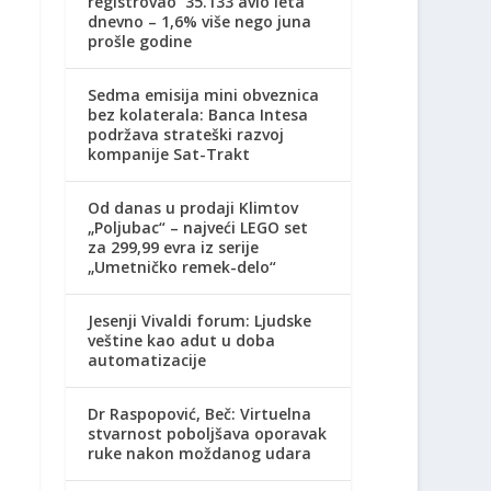
registrovao 35.133 avio leta
dnevno – 1,6% više nego juna
prošle godine
Sedma emisija mini obveznica
bez kolaterala: Banca Intesa
podržava strateški razvoj
kompanije Sat-Trakt
Od danas u prodaji Klimtov
„Poljubac“ – najveći LEGO set
za 299,99 evra iz serije
„Umetničko remek-delo“
Jesenji Vivaldi forum: Ljudske
veštine kao adut u doba
automatizacije
Dr Raspopović, Beč: Virtuelna
stvarnost poboljšava oporavak
ruke nakon moždanog udara