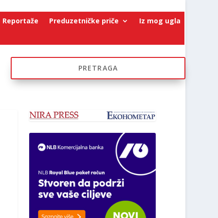
Reportaže
Preduzetničke priče
Iz mog ugla