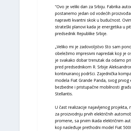
“Ovo je veliki dan za Srbiju. Fabrika a
postanemo jedan od vodećih proizvođača 
napraviti kvantni skok u budućnost. Ovim
strateški planovi kada je energetika u pi
predsednik Republike Srbije.
„Veliko mi je zadovoljstvo što sam pono
obeležimo impresivni napredak koji je o
je svakako dobar trenutak da odamo prizn
pred predsednikom R. Srbije Aleksandr
kontinuiranoj podršci. Zajednička kompa
modela Fiat Grande Panda, svog prvog el
bezbedne i pristupačne mobilnosti građa
Stellantis.
U čast realizacije najavljenog projekta,
za proizvodnju prvih električnih automobil
promene, sa prvim ikada električnim au
koji nasleđuje prethodni model Fiat 500