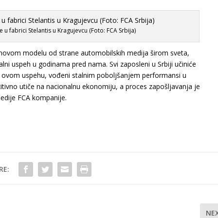
 u fabrici Stelantis u Kragujevcu (Foto: FCA Srbija)
novom modelu od strane automobilskih medija širom sveta,
jalni uspeh u godinama pred nama. Svi zaposleni u Srbiji učiniće
su ovom uspehu, vođeni stalnim poboljšanjem performansi u
zitivno utiče na nacionalnu ekonomiju, a proces zapošljavanja je
medije FCA kompanije.
RE:
NE