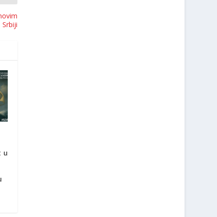
 novim
Srbiji
t u
u