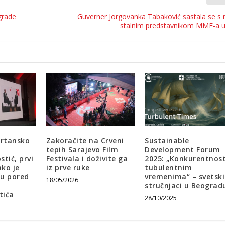
grade
Guverner Jorgovanka Tabaković sastala se s
stalnim predstavnikom MMF-a u 
rtansko
Zakoračite na Crveni
Sustainable
tepih Sarajevo Film
Development Forum
tić, prvi
Festivala i doživite ga
2025: „Konkurentnos
ko je
iz prve ruke
tubulentnim
ru pored
vremenima“ – svetski
18/05/2026
stručnjaci u Beograd
tića
28/10/2025