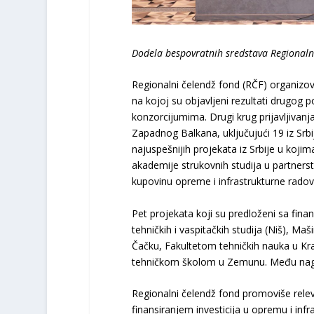
Dodela bespovratnih sredstava Regionalno
Regionalni čelendž fond (RČF) organizov
na kojoj su objavljeni rezultati drugog
konzorcijumima. Drugi krug prijavljivanj
Zapadnog Balkana, uključujući 19 iz Srb
najuspešnijih projekata iz Srbije u kojima
akademije strukovnih studija u partners
kupovinu opreme i infrastrukturne radov
Pet projekata koji su predloženi sa fin
tehničkih i vaspitačkih studija (Niš), 
Čačku, Fakultetom tehničkih nauka u Kr
tehničkom školom u Zemunu. Među nagra
Regionalni čelendž fond promoviše relev
finansiranjem investicija u opremu i infr