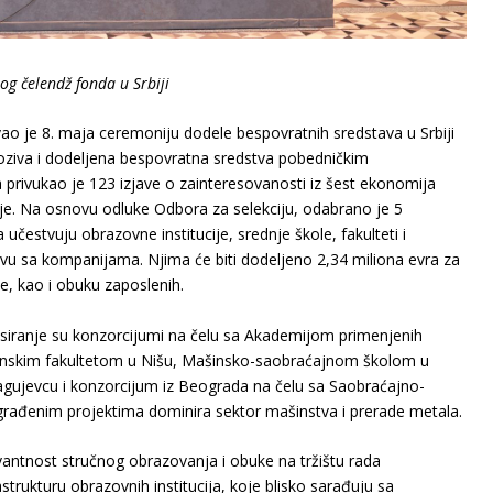
g čelendž fonda u Srbiji
ao je 8. maja ceremoniju dodele bespovratnih sredstava u Srbiji
 poziva i dodeljena bespovratna sredstva pobedničkim
a privukao je 123 izjave o zainteresovanosti iz šest ekonomija
ije. Na osnovu odluke Odbora za selekciju, odabrano je 5
 učestvuju obrazovne institucije, srednje škole, fakulteti i
tvu sa kompanijama. Njima će biti dodeljeno 2,34 miliona evra za
e, kao i obuku zaposlenih.
ansiranje su konzorcijumi na čelu sa Akademijom primenjenih
Mašinskim fakultetom u Nišu, Mašinsko-saobraćajnom školom u
agujevcu i konzorcijum iz Beograda na čelu sa Saobraćajno-
đenim projektima dominira sektor mašinstva i prerade metala.
antnost stručnog obrazovanja i obuke na tržištu rada
astrukturu obrazovnih institucija, koje blisko sarađuju sa