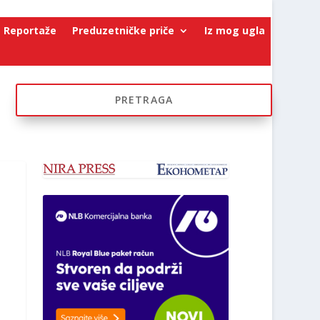
Reportaže
Preduzetničke priče
Iz mog ugla