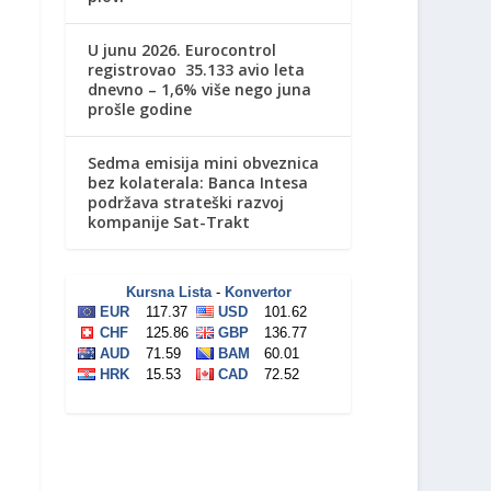
U junu 2026. Eurocontrol
registrovao 35.133 avio leta
dnevno – 1,6% više nego juna
prošle godine
Sedma emisija mini obveznica
bez kolaterala: Banca Intesa
podržava strateški razvoj
kompanije Sat-Trakt