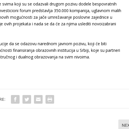
e svima koji su se odazvali drugom pozivu dodele bespovratnih
investicioni forum predstavlja 350.000 kompanija, uglavnom malih
ju novih mogućnosti za jače umrežavanje poslovne zajednice u
 ovih projekata i nada se da će za njima uslediti novoizabrani
tucije da se odazovu narednom javnom pozivu, koji će biti
nosti finansiranja obrazovnih institucija u Srbiji, koje su partneri
stručnog i dualnog obrazovanja na svim nivoima.
RE:
NE