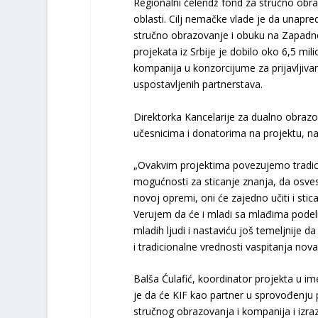
Regionalni čelendž fond za stručno obr
oblasti. Cilj nemačke vlade je da unapred
stručno obrazovanje i obuku na Zapadn
projekata iz Srbije je dobilo oko 6,5 mil
kompanija u konzorcijume za prijavljivan
uspostavljenih partnerstava.
Direktorka Kancelarije za dualno obrazov
učesnicima i donatorima na projektu, na
„Ovakvim projektima povezujemo tradici
mogućnosti za sticanje znanja, da osve
novoj opremi, oni će zajedno učiti i sticat
Verujem da će i mladi sa mlađima podelit
mladih ljudi i nastaviću još temeljnije
i tradicionalne vrednosti vaspitanja nova 
Balša Ćulafić, koordinator projekta u 
je da će KIF kao partner u sprovođenju po
stručnog obrazovanja i kompanija i izrazi