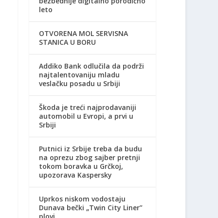
bezbednije digitalno porodično
leto
OTVORENA MOL SERVISNA
STANICA U BORU
Addiko Bank odlučila da podrži
najtalentovaniju mladu
veslačku posadu u Srbiji
Škoda je treći najprodavaniji
automobil u Evropi, a prvi u
Srbiji
Putnici iz Srbije treba da budu
na oprezu zbog sajber pretnji
tokom boravka u Grčkoj,
upozorava Kaspersky
Uprkos niskom vodostaju
Dunava bečki „Twin City Liner”
plovi