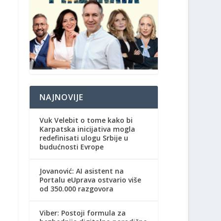
NAJNOVIJE
Vuk Velebit o tome kako bi
Karpatska inicijativa mogla
redefinisati ulogu Srbije u
budućnosti Evrope
Jovanović: AI asistent na
Portalu eUprava ostvario više
od 350.000 razgovora
Viber: Postoji formula za