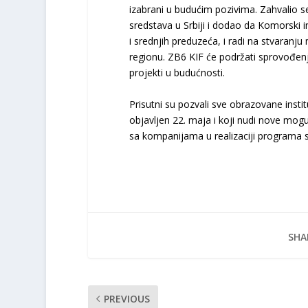
izabrani u budućim pozivima. Zahvalio s
sredstava u Srbiji i dodao da Komorski 
i srednjih preduzeća, i radi na stvaran
regionu. ZB6 KIF će podržati sprovođenje
projekti u budućnosti.
Prisutni su pozvali sve obrazovane insti
objavljen 22. maja i koji nudi nove moguć
sa kompanijama u realizaciji programa 
SHA
PREVIOUS