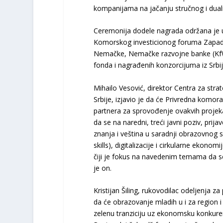
kompanijama na jačanju stručnog i dual
Ceremonija dodele nagrada održana je u
Komorskog investicionog foruma Zapad
Nemačke, Nemačke razvojne banke (KfW)
fonda i nagrađenih konzorcijuma iz Srbij
Mihailo Vesović, direktor Centra za strat
Srbije, izjavio je da će Privredna komor
partnera za sprovođenje ovakvih proje
da se na naredni, treći javni poziv, prij
znanja i veština u saradnji obrazovnog s
skills), digitalizacije i cirkularne eko
čiji je fokus na navedenim temama da se
je on.
Kristijan Šiling, rukovodilac odeljenj
da će obrazovanje mladih u i za region i
zelenu tranziciju uz ekonomsku konkure