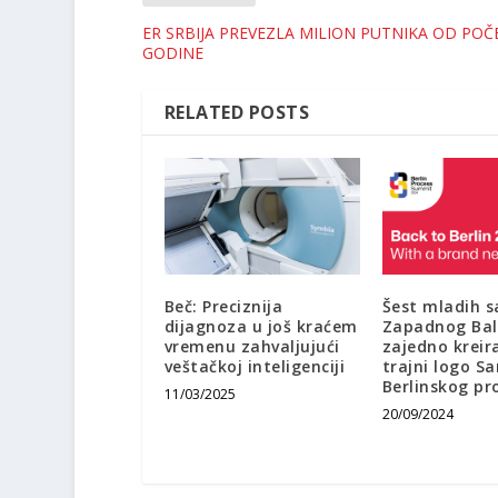
ER SRBIJA PREVEZLA MILION PUTNIKA OD POČ
GODINE
RELATED POSTS
Beč: Preciznija
Šest mladih s
dijagnoza u još kraćem
Zapadnog Ba
vremenu zahvaljujući
zajedno kreira
veštačkoj inteligenciji
trajni logo S
Berlinskog pr
11/03/2025
20/09/2024