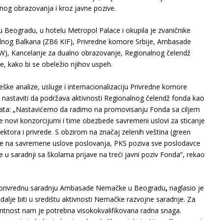
nog obrazovanja i kroz javne pozive.
 Beogradu, u hotelu Metropol Palace i okupila je zvaničnike
nog Balkana (ZB6 KIF), Privredne komore Srbije, Ambasade
, Kancelarije za dualno obrazovanje, Regionalnog čelendž
e, kako bi se obeležio njihov uspeh.
eške analize, usluge i internacionalizaciju Privredne komore
a nastaviti da podržava aktivnosti Regionalnog čelendž fonda kao
kata: „Nastavićemo da radimo na promovisanju Fonda sa ciljem
ave novi konzorcijumi i time obezbede savremeni uslovi za sticanje
ektora i privrede. S obzirom na značaj zelenih veština (green
nomije na savremene uslove poslovanja, PKS poziva sve poslodavce
 u saradnji sa školama prijave na treći javni poziv Fonda“, rekao
a za privrednu saradnju Ambasade Nemačke u Beogradu
,
naglasio je
 dalje biti u središtu aktivnosti Nemačke razvojne saradnje. Za
ntnost nam je potrebna visokokvalifikovana radna snaga.