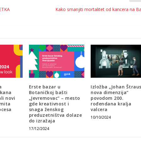
ETKA
Kako smanjiti mortalitet od kancera na B
a
Erste bazar u
Izložba „Johan Štraus
lkana
Botaničkoj bašti
nova dimenzija“
li novi
„Jevremovac“ – mesto
povodom 200.
amita
gde kreativnost i
rođendana kralja
ocesa
snaga ženskog
valcera
preduzetništva dolaze
10/10/2024
do izražaja
17/12/2024