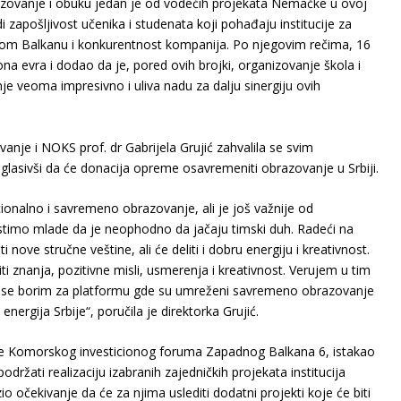
azovanje i obuku jedan je od vodećih projekata Nemačke u ovoj
i zapošljivost učenika i studenata koji pohađaju institucije za
om Balkanu i konkurentnost kompanija. Po njegovim rečima, 16
iona evra i dodao da je, pored ovih brojki, organizovanje škola i
je veoma impresivno i uliva nadu za dalju sinergiju ovih
anje i NOKS prof. dr Gabrijela Grujić zahvalila se svim
glasivši da će donacija opreme osavremeniti obrazovanje u Srbiji.
onalno i savremeno obrazovanje, ali je još važnije od
stimo mlade da je neophodno da jačaju timski duh. Radeći na
i nove stručne veštine, ali će deliti i dobru energiju i kreativnost.
i znanja, pozitivne misli, usmerenja i kreativnost. Verujem u tim
 da se borim za platformu gde su umreženi savremeno obrazovanje
energija Srbije“, poručila je direktorka Grujić.
ime Komorskog investicionog foruma Zapadnog Balkana 6, istakao
držati realizaciju izabranih zajedničkih projekata institucija
o očekivanje da će za njima uslediti dodatni projekti koje će biti