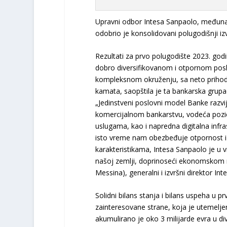
Upravni odbor Intesa Sanpaolo, međunar
odobrio je konsolidovani polugodišnji iz
Rezultati za prvo polugodište 2023. god
dobro diversifikovanom i otpornom posl
kompleksnom okruženju, sa neto prihod
kamata, saopštila je ta bankarska grupac
„Jedinstveni poslovni model Banke razvi
komercijalnom bankarstvu, vodeća pozici
uslugama, kao i napredna digitalna infr
isto vreme nam obezbeđuje otpornost i p
karakteristikama, Intesa Sanpaolo je u 
našoj zemlji, doprinoseći ekonomskom raz
Messina), generalni i izvršni direktor In
Solidni bilans stanja i bilans uspeha u 
zainteresovane strane, koja je utemelje
akumulirano je oko 3 milijarde evra u di