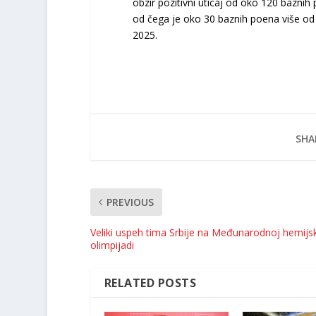
obzir pozitivni uticaj od oko 120 bazni
od čega je oko 30 baznih poena više od 
2025.
SHA
PREVIOUS
Veliki uspeh tima Srbije na Međunarodnoj hemijs
olimpijadi
RELATED POSTS