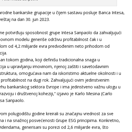
odne bankarske grupacije u čijem sastavu posluje Banca Intesa,
veštaj na dan 30. jun 2023.
ine potvrđuju sposobnost grupe Intesa Sanpaolo da zahvaljujući
ovnom modelu generiše održivu profitabilnost čak i u
om od 4,2 milijarde evra predvođenim neto prihodom od
ija.
jan tokom godina, koji definišu tradicionalna snaga u
ja u upravljanju imovinom, njenoj zaštiti i savetodavnim
astruktura, omogućava nam da iskoristimo aktuelne okolnosti i u
rofitabilnost na dugi rok. Zahvaljujući ovim jedinstvenim
vrhu bankarskog sektora Evrope i ima jedinstveno važnu ulogu u
voju i društvenoj koheziji,“ izjavio je Karlo Mesina (Carlo
tesa Sanpaolo.
prvom polugodištu godine kreirali su značajnu vrednost za sve
na i na snažnoj posvećenosti Grupe ESG principima. Konkretno,
videndama, generisani su porezi od 2,6 milijarde evra, što