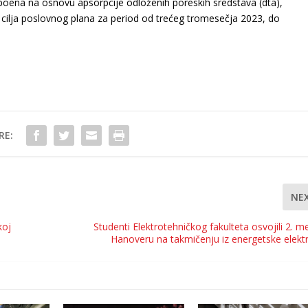
h poena na osnovu apsorpcije odloženih poreskih sredstava (dta),
cilja poslovnog plana za period od trećeg tromesečja 2023, do
RE:
NE
koj
Studenti Elektrotehničkog fakulteta osvojili 2. m
Hanoveru na takmičenju iz energetske elekt