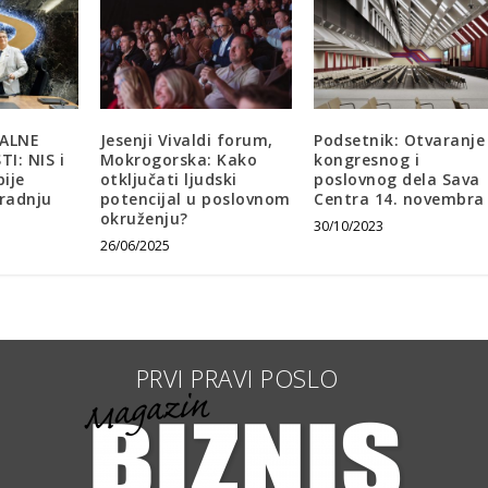
JALNE
Jesenji Vivaldi forum,
Podsetnik: Otvaranje
: NIS i
Mokrogorska: Kako
kongresnog i
bije
otključati ljudski
poslovnog dela Sava
saradnju
potencijal u poslovnom
Centra 14. novembra
okruženju?
30/10/2023
26/06/2025
PR