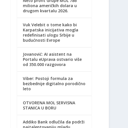
Neto profit Grupe MOL 786
miliona američkih dolara u
drugom kvartalu 2026.
Vuk Velebit o tome kako bi
Karpatska inicijativa mogla
redefinisati ulogu Srbije u
budućnosti Evrope
Jovanović: AI asistent na
Portalu eUprava ostvario više
od 350.000 razgovora
Viber: Postoji formula za
bezbednije digitalno porodično
leto
OTVORENA MOL SERVISNA
STANICA U BORU
Addiko Bank odlučila da podrži
najtalentovaniju mladu