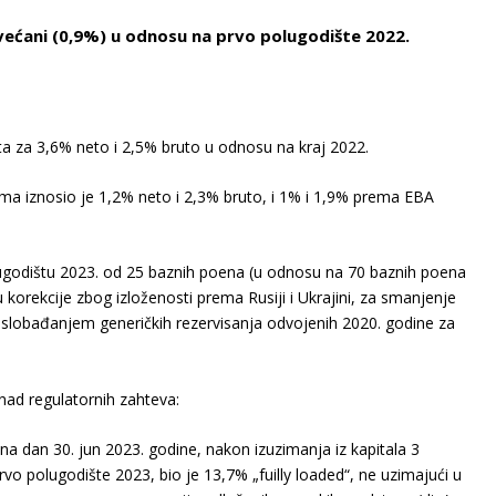
ećani (0,9%) u odnosu na prvo polugodište 2022.
ta za 3,6% neto i 2,5% bruto u odnosu na kraj 2022.
ma iznosio je 1,2% neto i 2,3% bruto, i 1% i 1,9% prema EBA
olugodištu 2023. od 25 baznih poena (u odnosu na 70 baznih poena
korekcije zbog izloženosti prema Rusiji i Ukrajini, za smanjenje
m oslobađanjem generičkih rezervisanja odvojenih 2020. godine za
nad regulatornih zahteva:
na dan 30. jun 2023. godine, nakon izuzimanja iz kapitala 3
rvo polugodište 2023, bio je 13,7% „fuilly loaded“, ne uzimajući u