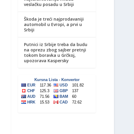
veslačku posadu u Srbiji
Škoda je treći najprodavaniji
automobil u Evropi, a prvi u
Srbiji
Putnici iz Srbije treba da budu
na oprezu zbog sajber pretnji
tokom boravka u Grčkoj,
upozorava Kaspersky