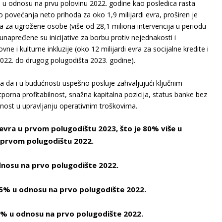
a u odnosu na prvu polovinu 2022. godine kao posledica rasta
 povećanja neto prihoda za oko 1,9 milijardi evra, proširen je
 za ugrožene osobe (više od 28,1 miliona intervencija u periodu
napređene su inicijative za borbu protiv nejednakosti i
vne i kulturne inkluzije (oko 12 milijardi evra za socijalne kredite i
022. do drugog polugodišta 2023. godine).
 da i u budućnosti uspešno posluje zahvaljujući ključnim
porna profitabilnost, snažna kapitalna pozicija, status banke bez
bilnost u upravljanju operativnim troškovima.
 evra u prvom polugodištu 2023, što je 80% više u
u prvom polugodištu 2022.
dnosu na prvo polugodište 2022.
,5% u odnosu na prvo polugodište 2022.
3% u odnosu na prvo polugodište 2022.