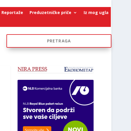
Reportaže
Preduzetničke priče
Iz mog ugla