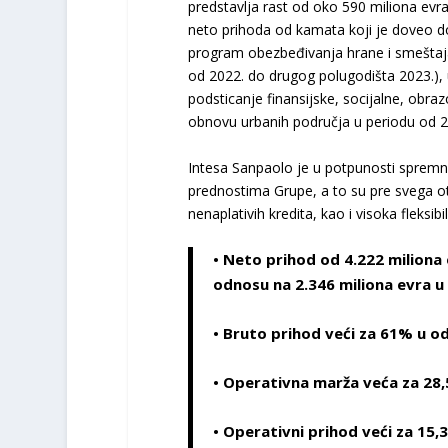
predstavlja rast od oko 590 miliona evr
neto prihoda od kamata koji je doveo do
program obezbeđivanja hrane i smeštaja
od 2022. do drugog polugodišta 2023.), u
podsticanje finansijske, socijalne, obrazo
obnovu urbanih područja u periodu od 2
Intesa Sanpaolo je u potpunosti spremna
prednostima Grupe, a to su pre svega ot
nenaplativih kredita, kao i visoka fleksi
•
Neto prihod
od 4.222 miliona
odnosu na 2.346 miliona evra 
•
Bruto prihod
veći za 61% u o
•
Operativna marža
veća za 28
•
Operativni prihod
veći za 15,