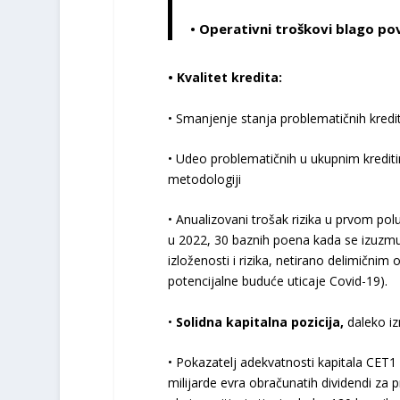
•
Operativni troškovi
blago pov
• Kvalitet kredita:
• Smanjenje stanja problematičnih kredi
• Udeo problematičnih u ukupnim krediti
metodologiji
• Anualizovani trošak rizika u prvom p
u 2022, 30 baznih poena kada se izuzmu 
izloženosti i rizika, netirano delimični
potencijalne buduće uticaje Covid-19).
•
Solidna kapitalna pozicija,
daleko iz
• Pokazatelj adekvatnosti kapitala CET1 
milijarde evra obračunatih dividendi za p